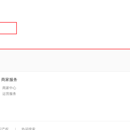
具
品
外
品
讯
音
公
器
商家服务
商家中心
运营服务
识产权
|
热词搜索