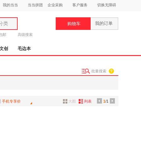
我的当当
当当拼团
企业采购
客户服务
切换无障碍
分类
我的订单
购物车
类
元包邮
高级搜索
文创
毛边本
批量搜索
妆
品
饰
手机专享价
大图
列表
1
/1
鞋
用
饰