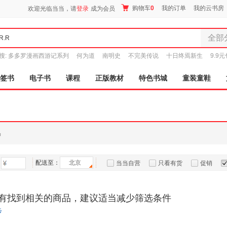
购物车
0
我的订单
我的云书房
欢迎光临当当，请
登录
成为会员
全部
全部分
搜:
多多罗漫画西游记系列
何为道
南明史
不完美传说
十日终焉新生
9.9
尾品汇
图书
签书
电子书
课程
正版教材
特色书城
童装童鞋
电子书
音像
影视
时尚美
品
母婴用
玩具
配送至：
北京
孕婴服
当当自营
只看有货
促销
童装童
特卖
预售
入驻商家
家居日
有找到相关的商品，建议适当减少筛选条件
家具装
步
服装
鞋