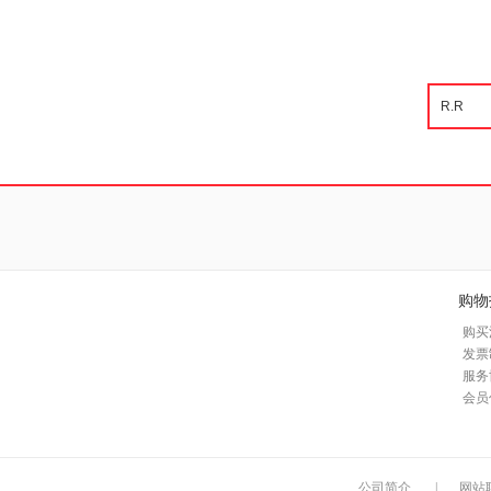
购物
购买
发票
服务
会员
公司简介
|
网站