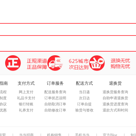
箱包皮
手表饰
运动户
汽车用
食品
手机通
数码影
电脑办
大家电
家用电
指南
支付方式
订单服务
配送方式
退换货
流程
网上支付
配送服务查询
当日递
退换货服务查询
制度
礼品卡支付
订单状态说明
次日达
自助申请退换货
协议
银行转账
自助取消订单
订单自提
退换货进度查询
优惠
礼券支付
自助修改订单
验货与签收
退款方式和时间
联盟
|
当当招商
|
机构销售
|
手机当当
|
官方Blog
|
知