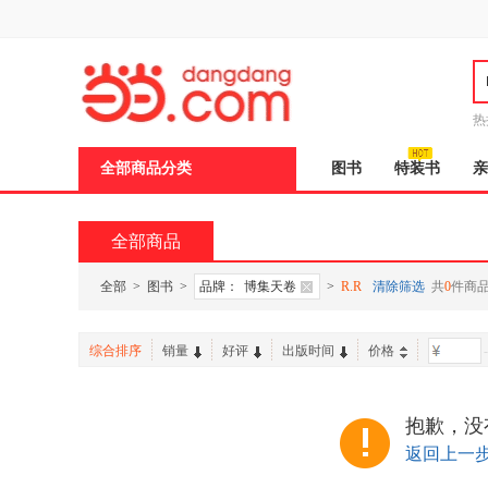
新
窗
口
打
开
无
障
热
碍
说
全部商品分类
图书
特装书
亲
明
页
面,
按
全部商品
Ctrl
加
波
全部
>
图书
>
品牌：
博集天卷
>
R.R
清除筛选
共
0
件商
浪
键
打
综合排序
销量
好评
出版时间
价格
-
开
导
盲
模
抱歉，没
式
返回上一