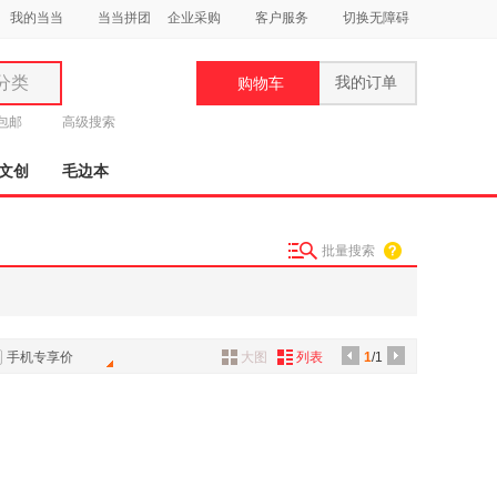
我的当当
当当拼团
企业采购
客户服务
切换无障碍
分类
我的订单
购物车
类
元包邮
高级搜索
文创
毛边本
批量搜索
妆
品
饰
手机专享价
大图
列表
1
/1
鞋
用
饰