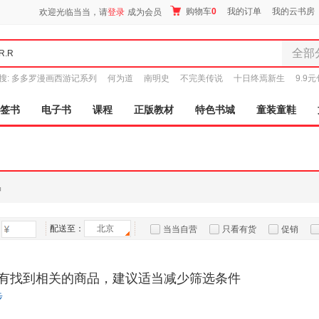
购物车
0
我的订单
我的云书房
欢迎光临当当，请
登录
成为会员
全部
全部分
搜:
多多罗漫画西游记系列
何为道
南明史
不完美传说
十日终焉新生
9.9
尾品汇
图书
签书
电子书
课程
正版教材
特色书城
童装童鞋
电子书
音像
影视
时尚美
品
母婴用
玩具
配送至：
北京
孕婴服
当当自营
只看有货
促销
童装童
特卖
预售
入驻商家
家居日
有找到相关的商品，建议适当减少筛选条件
家具装
步
服装
鞋