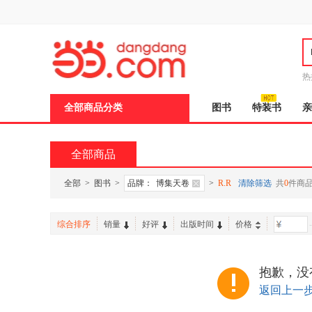
新
窗
口
打
开
无
障
热
碍
说
全部商品分类
图书
特装书
亲
明
页
面,
按
全部商品
Ctrl
加
波
全部
>
图书
>
品牌：
博集天卷
>
R.R
清除筛选
共
0
件商
浪
键
打
综合排序
销量
好评
出版时间
价格
-
开
导
盲
模
抱歉，没
式
返回上一