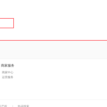
具
品
外
品
讯
音
公
器
商家服务
商家中心
运营服务
识产权
|
热词搜索