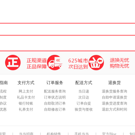
箱包皮
手表饰
运动户
汽车用
食品
手机通
数码影
电脑办
大家电
家用电
指南
支付方式
订单服务
配送方式
退换货
流程
网上支付
配送服务查询
当日递
退换货服务查询
制度
礼品卡支付
订单状态说明
次日达
自助申请退换货
协议
银行转账
自助取消订单
订单自提
退换货进度查询
优惠
礼券支付
自助修改订单
验货与签收
退款方式和时间
联盟
|
当当招商
|
机构销售
|
手机当当
|
官方Blog
|
知