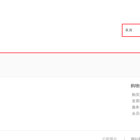
购物
购买
发票
服务
会员
公司简介
|
网站