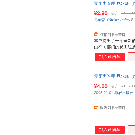
零距离管理 尼尔森（Nie
持7天无理由退换】
¥2.90
定价：
¥131.30
尼尔森
（
Nielsen
Jeffray
S
佰拓图书专营店
本书提出了一个全新
由不同部门的员工组
根据该组织本身的能
加入购物车
的部门的需要来做出
领导型组织”。
零距离管理 尼尔森（Ni
服，欢迎选购！
¥4.00
定价：
¥195.98
2005-01-01
/
现代出版社
温昕图书专营店
加入购物车