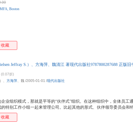
0.00
MFA, Boston
收藏
sen Jeffray S.）、方海萍、魏清江 著现代出版社9787800287688
发票！
(0.07折)
.）、
方海萍
、魏
/2005-01-01
/
现代出版社
的企业组织模式，那就是平等的“伙伴式”组织。在这种组织中，全体员工
成的特别工作小组一起来管理公司。比起其他的形式、伙伴领导委员会和
力和特点，根据顾客的需要来做出各种决策，而不是盲目根据各个不同职
收藏
决策。在本书中，作者列举了许多真实的现代伙伴式组织的成功案例来进一