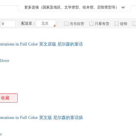
箱包皮
更多选项（国家及地区、文学类型、绘本馆、启智类型等）
手表饰
运动户
配送至：
北京
当当自营
只看有货
促销
汽车用
特卖
预售
入驻商家
食品
手机通
e Illustrations in Full Color 英文原版 尼尔森的童话
数码影
电脑办
Dover
大家电
家用电
收藏
e Illustrations in Full Color 英文版 尼尔森的童话插
r