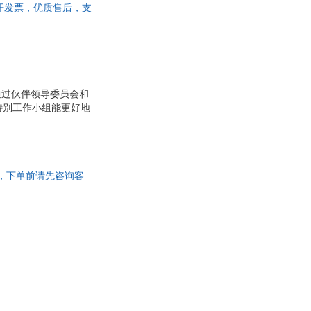
社 【速开发票，优质售后，支
通过伙伴领导委员会和
特别工作小组能更好地
能机构或其他人为划分
步阐述他所提倡的“无
发票，下单前请先咨询客