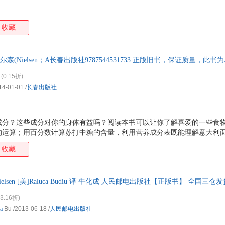
收藏
森(Nielsen；A长春出版社9787544531733 正版旧书，保证质量，
(0.15折)
14-01-01
/
长春出版社
成分？这些成分对你的身体有益吗？阅读本书可以让你了解喜爱的一些食
的运算；用百分数计算苏打中糖的含量，利用营养成分表既能理解意大利
算；通过煎蛋卷菜谱理解分数。这次的三餐之旅让你好奇的是“我吃的食物
收藏
b Nielsen [美]Raluca Budiu 译 牛化成 人民邮电出版社【正版书】 全
3.16折)
a
Bu
/2013-06-18
/
人民邮电出版社