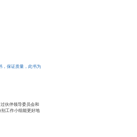
 正版旧书，保证质量，此书为
通过伙伴领导委员会和
特别工作小组能更好地
能机构或其他人为划分
步阐述他所提倡的“无