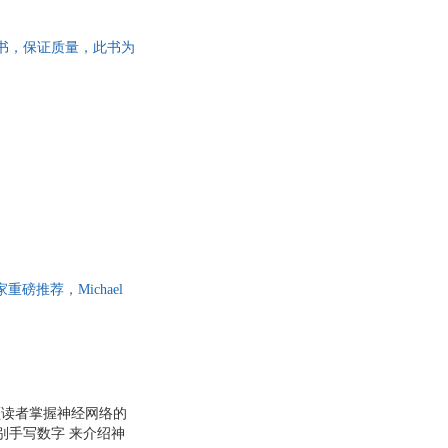
正版旧书，保证质量，此书为
推荐，Michael
践，新手也可以很快入门
领读者掌握神经网络的
别手写数字 来介绍神