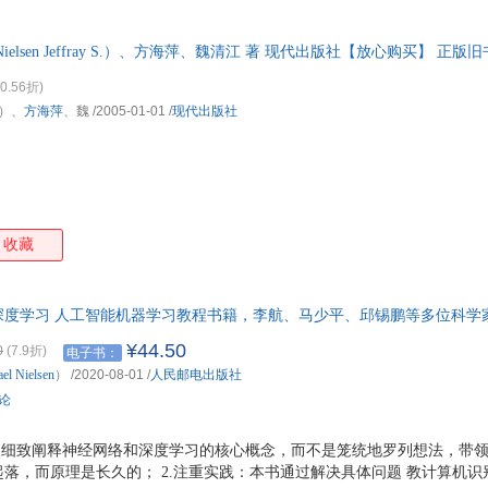
elsen Jeffray S.）、方海萍、魏清江 著 现代出版社【放心购买】 
发票！
0.56折)
.）、
方海萍
、魏
/2005-01-01
/
现代出版社
收藏
度学习 人工智能机器学习教程书籍，李航、马少平、邱锡鹏等多位科学家重磅
学习入门讲义正式版，基于Python语言编写，配套动态示例，兼顾理论和实
¥44.50
0
(7.9折)
电子书：
ael
Nielsen
）
/2020-08-01
/
人民邮电出版社
评论
本书细致阐释神经网络和深度学习的核心概念，而不是笼统地罗列想法，带
落，而原理是长久的； 2.注重实践：本书通过解决具体问题 教计算机识