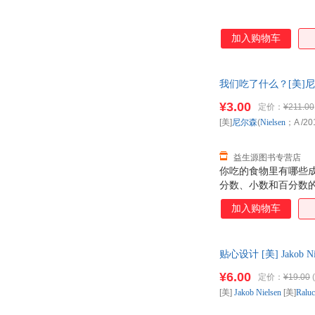
加入购物车
我们吃了什么？[美]尼尔
发票！
¥3.00
定价：
¥211.00
[美]
尼尔森
(
Nielsen
；A
/20
益生源图书专营店
你吃的食物里有哪些
分数、小数和百分数
成分，练习小数的运
加入购物车
分？”。
贴心设计 [美] Jako
杀，欢迎选购！
¥6.00
定价：
¥19.00
(
[美]
Jakob
Nielsen
[美]
Raluc