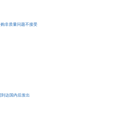
thon语言编写，新手也可
观理解神经网络输出，提
个月发货，海外购非质量问题不接受
，约3-6周到达国内后发出