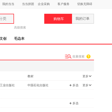
我的当当
当当拼团
企业采购
客户服务
切换无障碍
分类
我的订单
购物车
类
高级搜索
文创
毛边本
批量搜索
妆
品
教材
更多
饰
社会科学
工业出版社
中国石化出版社
多选
更多
鞋
用
工业出版社
东南大学出版社
饰
多选