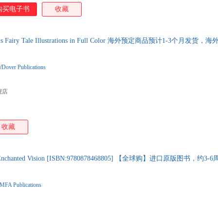
论； 3.Michael Nielsen高分深度学习入门讲义正式版，本书基于Py
购买电子书
收藏
航、马少平、邱锡鹏等多位科学家重磅推荐； 5.配套动态示例，有助于直
s Fairy Tale Illustrations in Full Color 海外预定商品预计1-3
/
Dover Publications
舰店
收藏
An Enchanted Vision [ISBN:9780878468805] 【全球购】进口原版图书
-MFA Publications