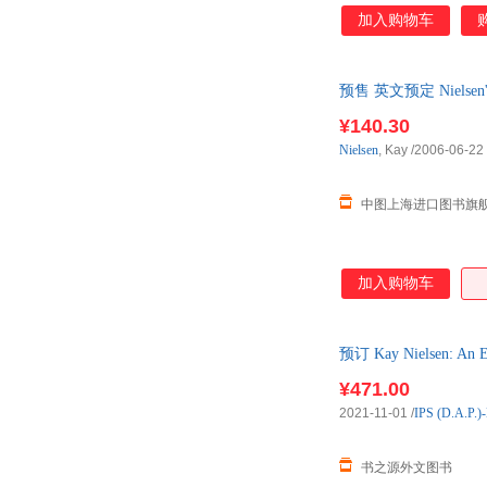
经网络和深度学习的核心理
加入购物车
以很快入门； 4.李
供源代码。
预售 英文预定 Nielsen'
退货。
¥140.30
Nielsen
, Kay
/2006-06-22
中图上海进口图书旗
加入购物车
预订 Kay Nielsen: 
¥471.00
2021-11-01
/
IPS (D.A.P.)
书之源外文图书