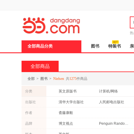
新
窗
口
打
开
无
障
热
碍
说
全部商品分类
图书
特装书
亲
明
页
面,
按
全部商品
Ctrl
加
波
全部
>
图书
>
Nielsen
共
1275
件商品
浪
键
分类
英文原版书
计算机/网络
打
开
医学
政治/军事
出版社
清华大学出版社
人民邮电出版社
导
传记
法律
盲
中国人民大学出版社
中国铁道出版社
作者
斋藤康毅
模
式
湖南文艺出版社
上海科学技术出版社
品牌
博文视点
Penguin Random House