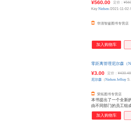
¥560.00
定价：
¥56
Kay
Nielsen
/2021-11-02
/
华清智鉴图书专营店
加入购物车
零距离管理尼尔森（Niel
单本而非一套，电子
¥3.00
定价：
¥430.48
尼尔森
（
Nielsen
Jeffray
S
荣拓图书专营店
本书提出了一个全新
由不同部门的员工组
根据该组织本身的能
加入购物车
的部门的需要来做出
领导型组织”。