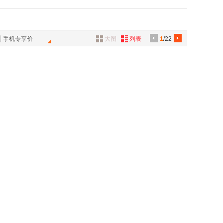
具
品
外
手机专享价
大图
列表
1
/22
品
讯
音
公
器