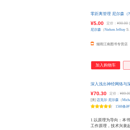
零距离管理 尼尔森（Ni
单本而非一套，电子
¥5.00
定价：
¥90.00
(
尼尔森
（
Nielsen
Jeffray
S
烟雨江南图书专营店
加入购物车
深入浅出神经网络与深
Nielsen高分深度
¥70.30
定价：
¥89.0
[澳]
迈克尔·尼尔森
（
Mich
1569条
1.以原理为导向：
工作原理，技术兴衰起