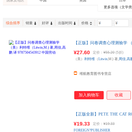
国家及地区
中国
美国
日本
更多选项（文学
综合排序
销量
好评
出版时间
价格
-
【正版】问卷调查心理测验学 （美）利
9787504543912 中国劳
¥27.60
定价：
¥55.20
(5折)
（美）
利特维
（
Litwin
,M.) 著,
周佳
,
高
维航教育图书专营店
加入购物车
收藏
【正版全新】PETE THE CAT ROCK
Eric|De
¥19.33
定价：
¥19.33
FOREIGN?PUBLISHER