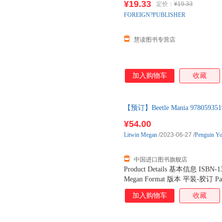
¥19.33
定价：
¥19.33
FOREIGN?PUBLISHER
慧读图书专营店
加入购物车
收藏
【预订】Beetle Mania 9780
货！
¥54.00
Litwin
Megan
/2023-06-27
/
Penguin Yo
中国进口图书旗舰店
Product Details 基本信息 ISBN-1
Megan Format 版本 平装-胶订 Pag
Penguin Young Readers Publica
加入购物车
收藏
Dimensions 商品尺寸 8.80 x 5.80
Language 语种 其它（含多语） Book 
best buds who catch all kinds of bu