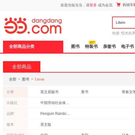
新
购物车
欢迎光临当当，请
登录
成为会员
窗
口
打
开
无
障
热搜:
怪杰佐
碍
谎
吾辈如神
说
全部商品分类
图书
特装书
亲签书
电子书
明
页
面,
按
全部商品
Ctrl
加
波
全部
>
图书
>
Litwin
浪
键
分类
英文原版书
童书
青春文
打
开
出版社
中国劳动社会保障出版社
导
盲
品牌
Penguin Random House
模
式
版本
英文版