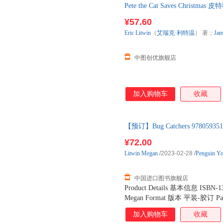
Pete the Cat Saves Chri
neighbors, best friends, and bug ca
详情请联系在线客服，介意
slide. Bugs that hide. When they g
¥57.60
to sort them into categories. But h
Eric
Litwin
（
艾瑞克·利特温
） 著；
Jam
中图创优旗舰店
加入购物车
收藏
【预订】Bug Catchers 9780
货！
¥72.00
Litwin
Megan
/2023-02-28
/
Penguin Y
中国进口图书旗舰店
Product Details 基本信息 ISBN-1
Megan Format 版本 平装-胶订 Pag
Penguin Young Readers Group P
加入购物车
收藏
Dimensions 商品尺寸 8.80 x 5.90 