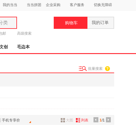
我的当当
当当拼团
企业采购
客户服务
切换无障碍
分类
我的订单
购物车
类
元包邮
高级搜索
文创
毛边本
批量搜索
妆
品
饰
鞋
用
饰
手机专享价
大图
列表
1
/1