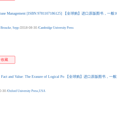
 Database Management [ISBN:9781107186125] 【全球购】进口原版图书
Broucke
,
Sepp
/2018-08-30
/
Cambridge University Press
收藏
of Fact and Value: The Erasure of Logical Po 【全球购】进口原版图
0-30
/
Oxford University Press,USA