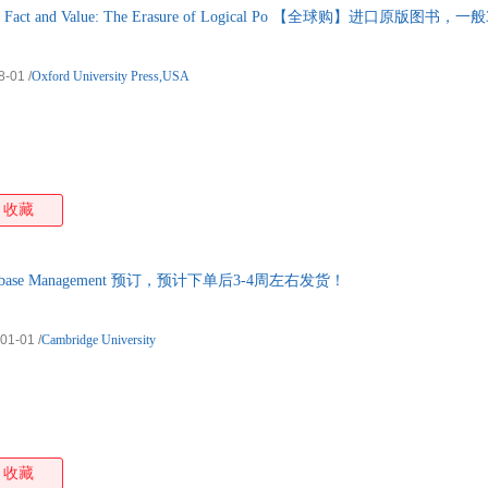
of Fact and Value: The Erasure of Logical Po 【全球购】进口原版图
箱包皮
手表饰
运动户
8-01
/
Oxford University Press,USA
汽车用
食品
手机通
数码影
电脑办
收藏
大家电
家用电
 Database Management 预订，预计下单后3-4周左右发货！
-01-01
/
Cambridge University
收藏