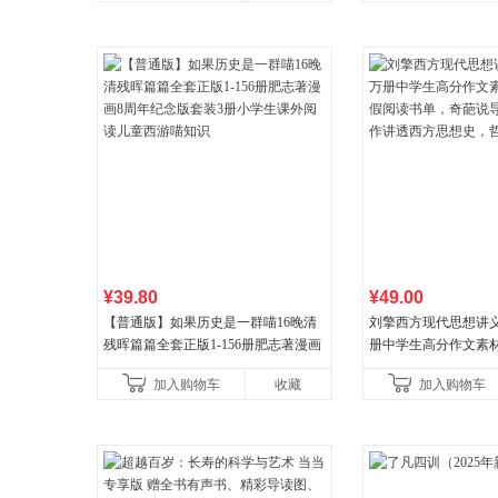
¥39.80
¥49.00
【普通版】如果历史是一群喵16晚清
刘擎西方现代思想讲义
残晖篇篇全套正版1-156册肥志著漫画
册中学生高分作文素
8周年纪念版套装3册小学生课外阅读
阅读书单，奇葩说导
加入购物车
收藏
加入购物车
儿童西游喵知识
讲透西方思想史，哲