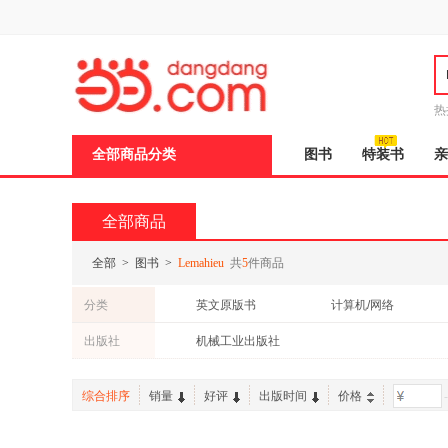
新
窗
口
打
开
无
障
热
碍
说
全部商品分类
图书
特装书
亲
明
页
面,
按
全部商品
Ctrl
加
波
全部
>
图书
>
Lemahieu
共
5
件商品
浪
键
分类
英文原版书
计算机/网络
打
开
出版社
机械工业出版社
导
盲
模
综合排序
销量
好评
出版时间
价格
-
式