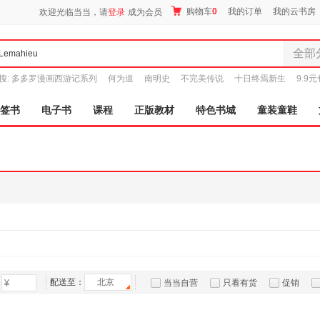
购物车
0
我的订单
我的云书房
欢迎光临当当，请
登录
成为会员
全部
全部分
搜:
多多罗漫画西游记系列
何为道
南明史
不完美传说
十日终焉新生
9.9
尾品汇
图书
签书
电子书
课程
正版教材
特色书城
童装童鞋
电子书
音像
影视
时尚美
母婴用
玩具
孕婴服
童装童
家居日
家具装
配送至：
北京
当当自营
只看有货
促销
服装
特卖
预售
入驻商家
鞋