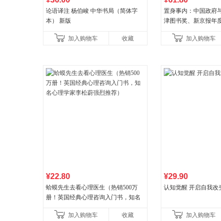
论语译注 杨伯峻 中华书局（简体字
置身事内：中国政府
本） 新版
津图书奖、新京报年
作品，罗永浩、罗振
加入购物车
收藏
加入购物车
菘、张军、周黎安、
¥22.80
¥29.90
蛤蟆先生去看心理医生（热销500万
认知觉醒 开启自我改
册！英国经典心理咨询入门书，知名
心理学家李松蔚强烈推荐）
加入购物车
收藏
加入购物车