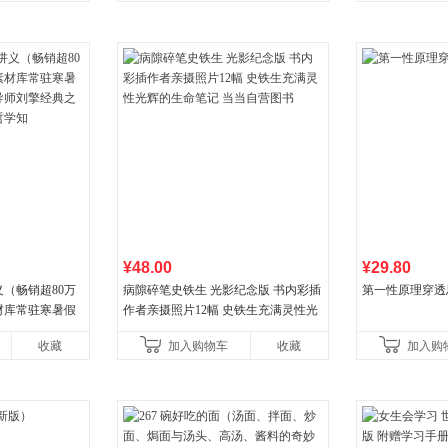
¥48.00
¥29.80
（畅销超80万
病隙碎笔史铁生 光影纪念版 书内彩插
第一性原理穿透
材库常驻寒暑假
作者亲摄照片12幅 史铁生充满灵性光
师刘擎经典之作
辉的生命笔记 当当自营图书
收藏
加入购物车
收藏
加入购
学知