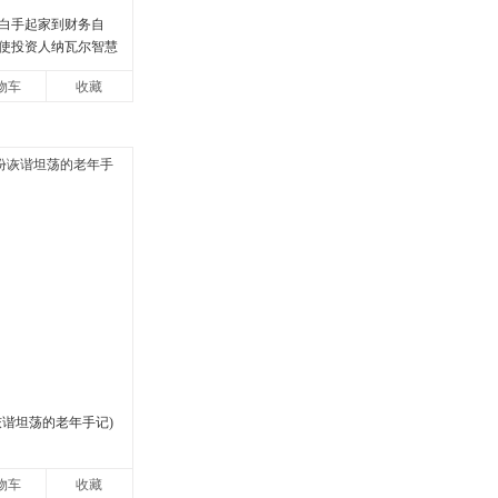
白手起家到财务自
使投资人纳瓦尔智慧
物车
收藏
诙谐坦荡的老年手记)
物车
收藏