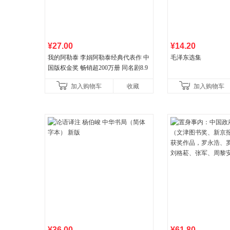
¥27.00
¥14.20
我的阿勒泰 李娟阿勒泰经典代表作 中
毛泽东选集
国版权金奖 畅销超200万册 同名剧8.9
分爆款 北疆大地的旷野之梦 当当自营
加入购物车
收藏
加入购物车
¥36.00
¥61.80