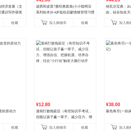
与经济发展（文
波西和皮普7册经典套装(小小聪明豆
纳瓦尔宝典：从
度通识写作获奖
系列绘本)0-4岁低幼启蒙情绪管理习惯
由，硅谷知名天
宇、何帆、刘格
养成绘本，引导宝宝认识接纳情绪培
箴言录
收藏
加入购物车
收藏
加入购
王烁联
养好品质，发现快
¥12.80
¥38.00
变的原动力
漫画打败拖延症（有些知识不考试，
暮色将尽(一份
但能让孩子赢一辈子。减少压力、增
强自信、把握机遇、培养自律，结
收藏
加入购物车
收藏
加入购
合“小行动”触发大脑行动开