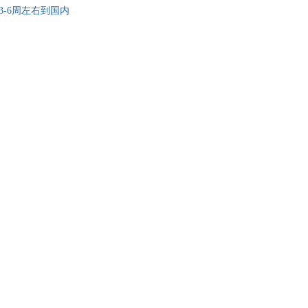
书，一般3-6周左右到国内
具
品
外
品
讯
音
公
器