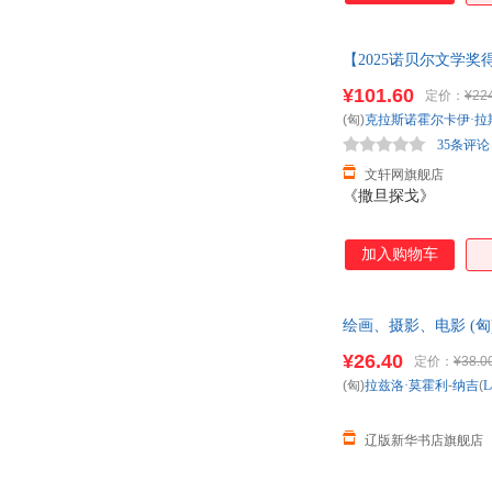
【2025诺贝尔文学
旦探戈 新华书店正版
¥101.60
定价：
¥22
(匈)
克拉斯诺霍尔卡伊·拉
35条评论
文轩网旗舰店
《撒旦探戈》
加入购物车
绘画、摄影、电影 (匈)拉兹
发票
¥26.40
定价：
¥38.0
(匈)
拉兹洛·莫霍利
-
纳吉
(
L
辽版新华书店旗舰店