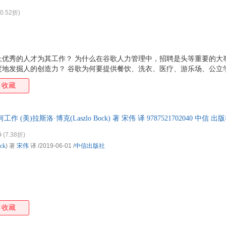
换】
0.52折)
上优秀的人才为其工作？ 为什么在谷歌人力管理中，招聘是头等重要的大
度地发掘人的创造力？ 谷歌为何要提供餐饮、洗衣、医疗、游乐场、公立
一个员工都像创始人一样富有激情地工作？ 谷歌如何赶超苹果、微软等公
收藏
重新定义团队：谷歌如何工作》中，谷歌首席人才官拉斯洛·博克结合自己
开谷歌人力和团队管理的核心方法，其中包括： ·?赋予工作意义； ·?
聘用比你优秀的人，不计时间地找到他们； ·?限制经理人的权力，赋予员工足
 (美)拉斯洛·博克(Laszlo Bock) 著 宋伟 译 9787521702040 中
0
(7.38折)
ck
) 著
宋伟
译
/2019-06-01
/
中信出版社
收藏