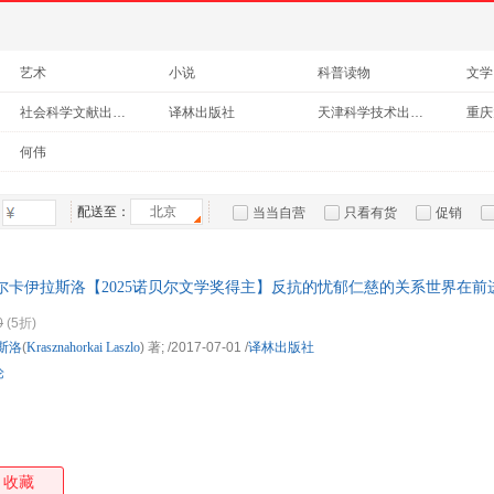
艺术
小说
科普读物
文学
社会科学
成功/励志
港台圖書
经济
社会科学文献出版社
译林出版社
天津科学技术出版社
重庆
医学
中小学用书
考试
传记
蓝天出版社
中国社会科学出版社
湖南文艺出版社
商务
何伟
配送至：
北京
当当自营
只看有货
促销
特卖
预售
入驻商家
尔卡伊拉斯洛【2025诺贝尔文学奖得主】反抗的忧郁仁慈的关系世界在前
店正版，多仓就近发货，85%城市次日达，团购优惠咨询在线客服！
0
(5折)
斯洛
(
Krasznahorkai
Laszlo
) 著;
/2017-07-01
/
译林出版社
论
收藏