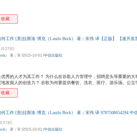
收藏
工作 [美]拉斯洛·博克（Laszlo Bock） 著；宋伟 译【正版】 【速
(0.27折)
ock
） 著；宋
/2015-10-01
/
中信出版社
上优秀的人才为其工作？ 为什么在谷歌人力管理中，招聘是头等重要的大
度地发掘人的创造力？ 谷歌为何要提供餐饮、洗衣、医疗、游乐场、公立
一个员工都像创始人一样富有激情地工作？ 谷歌如何赶超苹果、微软等公
收藏
重新定义团队：谷歌如何工作》中，谷歌首席人才官拉斯洛·博克结合自己
开谷歌人力和团队管理的核心方法，其中包括： ·?赋予工作意义； ·?
聘用比你优秀的人，不计时间地找到他们； ·?限制经理人的权力，赋予员工足
 [美]拉斯洛·博克（Laszlo Bock） 著；宋伟 译 978750865429
换】
0.57折)
ock
） 著；宋
/2015-10-01
/
中信出版社