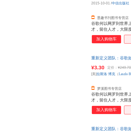
2015-10-01
/
中信出版社
墨趣书刊图书专营店
谷歌何以网罗到世界
才，留住人才，大限
工？ 谷歌如何让每
加入购物车
中的较好雇主？ 在《
门的实战经验，首次公
放公司信息； ·?只
重新定义团队：谷歌如何工
直觉，重新定
质量，此书为单本而
¥3.30
定价：
¥249.70
[美]
拉斯洛·博克
（
Laszlo
B
梦溪图书专营店
谷歌何以网罗到世界
才，留住人才，大限
工？ 谷歌如何让每
加入购物车
中的较好雇主？ 在《
门的实战经验，首次公
放公司信息； ·?只
重新定义团队：谷歌如何工作
直觉，重新定