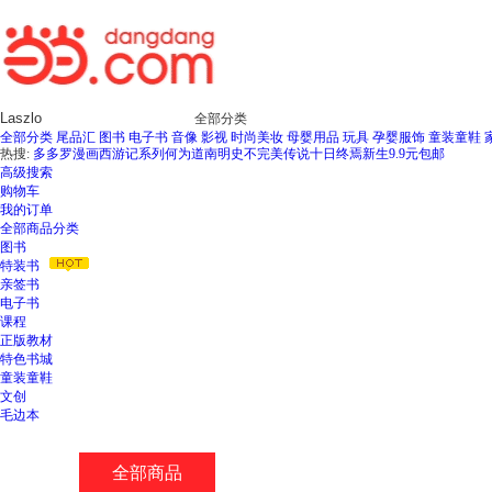
全部分类
全部分类
尾品汇
图书
电子书
音像
影视
时尚美妆
母婴用品
玩具
孕婴服饰
童装童鞋
热搜:
多多罗漫画西游记系列
何为道
南明史
不完美传说
十日终焉新生
9.9元包邮
高级搜索
购物车
我的订单
全部商品分类
图书
特装书
亲签书
电子书
课程
正版教材
特色书城
童装童鞋
文创
毛边本
全部商品