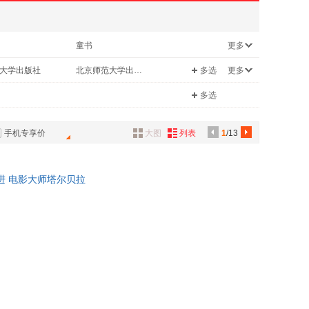
童书
更多
旅游/地图
大学出版社
北京师范大学出版社
多选
更多
印书馆
多选
手机专享价
大图
列表
1
/13
进 电影大师塔尔贝拉