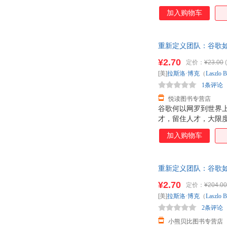
加入购物车
重新定义团队：谷歌如何
优质售后，支持7天无
¥2.70
定价：
¥23.00
(
[美]
拉斯洛·博克
（
Laszlo
B
1条评论
悦读图书专营店
谷歌何以网罗到世界
才，留住人才，大限
工？ 谷歌如何让每
加入购物车
中的较好雇主？ 在《
门的实战经验，首次公
放公司信息； ·?只
重新定义团队：谷歌如何
直觉，重新定
客服查询库存后下单
¥2.70
定价：
¥204.00
[美]
拉斯洛·博克
（
Laszlo
B
2条评论
小熊贝比图书专营店