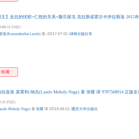
奖得主】反抗的忧郁+仁慈的关系+撒旦探戈 克拉斯诺霍尔卡伊拉斯洛 201
，多仓就近发货，85%城市次日达，团购优惠咨询在线客服！
4.00
(4.54折)
斯洛
(
Krasznahorkai
Laszlo
) 著;
/2017-07-01
/
译林出版社等
收藏
洛·莫霍利-纳吉(Laszlo Moholy-Nagy) 著 张耀 译 9787568914 
0
(6.95折)
aszlo
Moholy
-
Nagy
) 著
张耀
译
/2019-08-01
/
重庆大学出版社