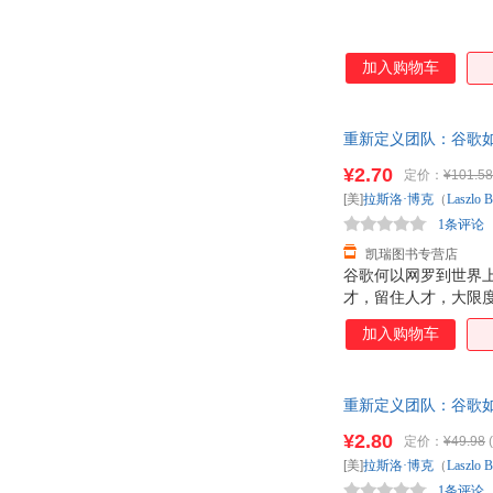
加入购物车
重新定义团队：谷歌如何
天无理由退换】
¥2.70
定价：
¥101.58
[美]
拉斯洛·博克
（
Laszlo
B
1条评论
凯瑞图书专营店
谷歌何以网罗到世界
才，留住人才，大限
工？ 谷歌如何让每
加入购物车
中的较好雇主？ 在《
门的实战经验，首次公
放公司信息； ·?只
重新定义团队：谷歌如何工作
直觉，重新定
后，支持7天无理由退
¥2.80
定价：
¥49.98
(
[美]
拉斯洛·博克
（
Laszlo
B
1条评论