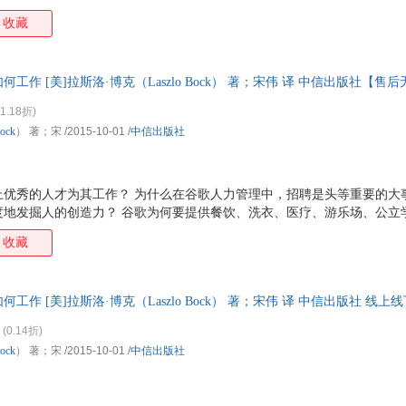
收藏
工作 [美]拉斯洛·博克（Laszlo Bock） 著；宋伟 译 中信出版社【售
理由退换】
1.18折)
ock
） 著；宋
/2015-10-01
/
中信出版社
上优秀的人才为其工作？ 为什么在谷歌人力管理中，招聘是头等重要的大
度地发掘人的创造力？ 谷歌为何要提供餐饮、洗衣、医疗、游乐场、公立
一个员工都像创始人一样富有激情地工作？ 谷歌如何赶超苹果、微软等公
收藏
重新定义团队：谷歌如何工作》中，谷歌首席人才官拉斯洛·博克结合自己
开谷歌人力和团队管理的核心方法，其中包括： ·?赋予工作意义； ·?
聘用比你优秀的人，不计时间地找到他们； ·?限制经理人的权力，赋予员工足
工作 [美]拉斯洛·博克（Laszlo Bock） 著；宋伟 译 中信出版社 线
，欢迎选购。
(0.14折)
ock
） 著；宋
/2015-10-01
/
中信出版社