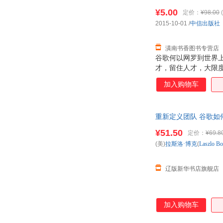
后，支持7天无理由退
¥5.00
定价：
¥98.00
(
2015-10-01
/
中信出版社
潢南书香图书专营店
谷歌何以网罗到世界
才，留住人才，大限
工？ 谷歌如何让每
加入购物车
中的较好雇主？ 在《
门的实战经验，首次公
放公司信息； ·?只
重新定义团队 谷歌如何工作
直觉，重新定
正规发票 中信
¥51.50
定价：
¥69.8
(美)
拉斯洛·博克
(
Laszlo
Bo
辽版新华书店旗舰店
加入购物车