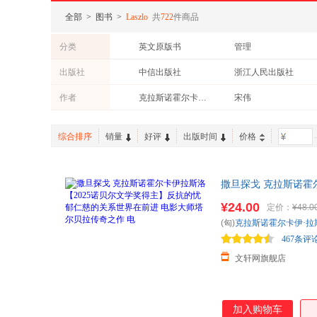
全部
>
图书
>
Laszlo
共
722
件商品
分类
英文原版书
管理
教材
其他语种原版书
出版社
中信出版社
浙江人民出版社
心理学
历史
上海交通大学出版社
机械工业出版社
作者
克拉斯诺霍尔卡伊·拉斯洛
宋伟
综合排序
销量
好评
出版时间
价格
-
撒旦探戈 克拉斯诺霍
传奇之作 电 新华书
¥24.00
定价：
¥48.0
(匈)
克拉斯诺霍尔卡伊·拉
467条评
文轩网旗舰店
加入购物车