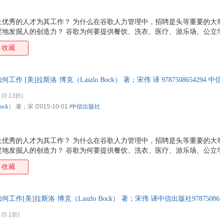
上优秀的人才为其工作？ 为什么在谷歌人力管理中，招聘是头等重要的大
度地发掘人的创造力？ 谷歌为何要提供餐饮、洗衣、医疗、游乐场、公立
一个员工都像创始人一样富有激情地工作？ 谷歌如何赶超苹果、微软等公
收藏
重新定义团队：谷歌如何工作》中，谷歌首席人才官拉斯洛·博克结合自己
开谷歌人力和团队管理的核心方法，其中包括： ·?赋予工作意义； ·?
聘用比你优秀的人，不计时间地找到他们； ·?限制经理人的权力，赋予员工足
 [美]拉斯洛·博克（Laszlo Bock） 著；宋伟 译 978750865429
换】
(0.13折)
ock
） 著；宋
/2015-10-01
/
中信出版社
上优秀的人才为其工作？ 为什么在谷歌人力管理中，招聘是头等重要的大
度地发掘人的创造力？ 谷歌为何要提供餐饮、洗衣、医疗、游乐场、公立
一个员工都像创始人一样富有激情地工作？ 谷歌如何赶超苹果、微软等公
收藏
重新定义团队：谷歌如何工作》中，谷歌首席人才官拉斯洛·博克结合自己
开谷歌人力和团队管理的核心方法，其中包括： ·?赋予工作意义； ·?
聘用比你优秀的人，不计时间地找到他们； ·?限制经理人的权力，赋予员工足
作[美]拉斯洛·博克（Laszlo Bock） 著；宋伟 译中信出版社97875086
非一套，电子发票！
(0.1折)