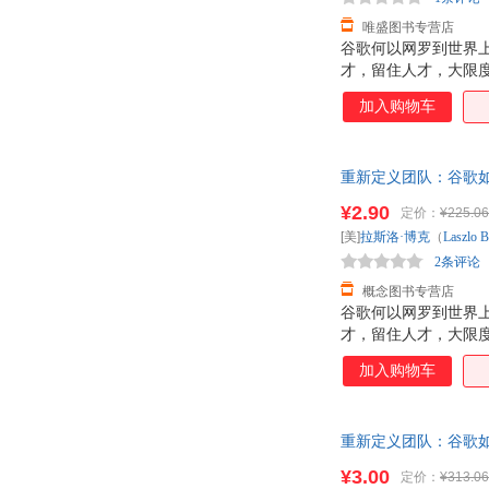
唯盛图书专营店
谷歌何以网罗到世界
才，留住人才，大限
工？ 谷歌如何让每
加入购物车
中的较好雇主？ 在《
门的实战经验，首次公
放公司信息； ·?只
重新定义团队：谷歌如何工作
直觉，重新定
后，支持7天无理由退
¥2.90
定价：
¥225.06
[美]
拉斯洛·博克
（
Laszlo
B
2条评论
概念图书专营店
谷歌何以网罗到世界
才，留住人才，大限
工？ 谷歌如何让每
加入购物车
中的较好雇主？ 在《
门的实战经验，首次公
放公司信息； ·?只
重新定义团队：谷歌如何工
直觉，重新定
质量，此书为单本而
¥3.00
定价：
¥313.06