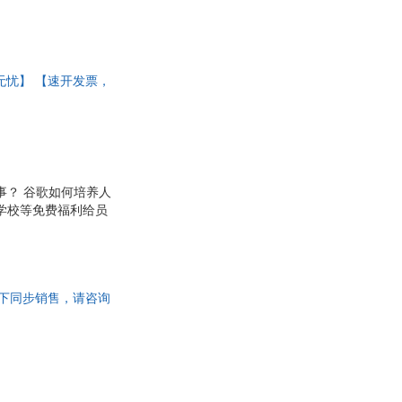
后无忧】 【速开发票，
事？ 谷歌如何培养人
学校等免费福利给员
司，成为世界人才心目
9年来领导谷歌人力部
相信员工，向所有员工开
够的自由度； ·?规避
上线下同步销售，请咨询