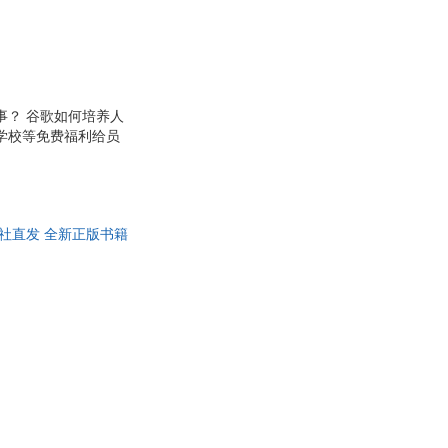
事？ 谷歌如何培养人
学校等免费福利给员
司，成为世界人才心目
9年来领导谷歌人力部
相信员工，向所有员工开
够的自由度； ·?规避
信 出版社直发 全新正版书籍