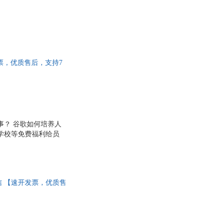
开发票，优质售后，支持7
事？ 谷歌如何培养人
学校等免费福利给员
司，成为世界人才心目
9年来领导谷歌人力部
相信员工，向所有员工开
够的自由度； ·?规避
4 中信 【速开发票，优质售