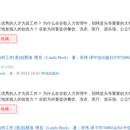
上优秀的人才为其工作？ 为什么在谷歌人力管理中，招聘是头等重要的大
度地发掘人的创造力？ 谷歌为何要提供餐饮、洗衣、医疗、游乐场、公立
一个员工都像创始人一样富有激情地工作？ 谷歌如何赶超苹果、微软等公
收藏
重新定义团队：谷歌如何工作》中，谷歌首席人才官拉斯洛·博克结合自己
开谷歌人力和团队管理的核心方法，其中包括： ·?赋予工作意义； ·?
聘用比你优秀的人，不计时间地找到他们； ·?限制经理人的权力，赋予员工足
作[美]拉斯洛·博克（Laszlo Bock） 著；宋伟 译中信出版社97875086
非一套，电子发票！
(0.14折)
ock
） 著；宋
/2015-10-01
/
中信出版社
上优秀的人才为其工作？ 为什么在谷歌人力管理中，招聘是头等重要的大
度地发掘人的创造力？ 谷歌为何要提供餐饮、洗衣、医疗、游乐场、公立
一个员工都像创始人一样富有激情地工作？ 谷歌如何赶超苹果、微软等公
收藏
重新定义团队：谷歌如何工作》中，谷歌首席人才官拉斯洛·博克结合自己
开谷歌人力和团队管理的核心方法，其中包括： ·?赋予工作意义； ·?
聘用比你优秀的人，不计时间地找到他们； ·?限制经理人的权力，赋予员工足
 [美]拉斯洛·博克（Laszlo Bock） 著；宋伟 译 978750865429