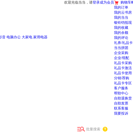
欢迎光临当当，请
登录
成为会员
购物车
0
我的订单
我的云书房
我的当当
银铃铛抵现
我的收藏
我的余额
影音
电脑办公
大家电
家用电器
我的评论
礼券/礼品卡
当当拼团
企业采购
企业/馆配
礼品卡采购
礼品卡激活
礼品卡使用
分销/荐购
礼品卡专区
客户服务
帮助中心
自助退换货
自助发票
联系客服
我要投诉
批量搜索