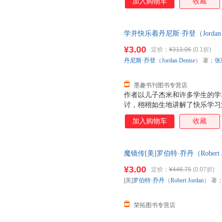
加入购物车
收藏
幽默。 喻理于学，学而励志，
对话、故事情节和研究实验，阐
习始终是《学并快乐着》的主旨
学并快乐着丹尼斯·乔登（Jordan
的一大风格，也是作者提倡学习
9787801702937 正版旧
快乐着》，它一定能给你带来快
¥3.00
定价：
¥313.06
(0.1折)
丹尼斯·乔登
（
Jordan
Denise
） 著；
张
墨趣书刊图书专营店
作者以儿子杰米和许多学生的学
讨，栩栩如生地讲解了快乐学习
方法揉合在一起，做了简短而精
加入购物车
收藏
幽默。 喻理于学，学而励志，
对话、故事情节和研究实验，阐
习始终是《学并快乐着》的主旨
魔镜传[美]罗伯特·乔丹（Rober
的一大风格，也是作者提倡学习
9787561324189 正版旧
快乐着》，它一定能给你带来快
¥3.00
定价：
¥446.75
(0.07折)
[美]
罗伯特·乔丹
（
Robert
Jordan
） 著
荣拓图书专营店