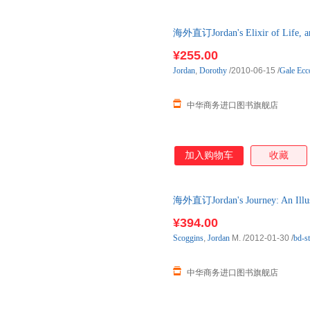
生十二法则2》《意义地图》3部
或间接改变了数亿人的生活。译
海外直订Jordan's Elixir of Life, and
在疗愈他人与著述领域亦颇有建树
混乱、焦虑与倦怠 书中的12
¥255.00
学、文学、神话宗教及哲学思想
Jordan
,
Dorothy
/2010-06-15
/
Gale Ecco
现，来帮助人们解决人生中不可
践行，生活也将发生
中华商务进口图书旗舰店
加入购物车
收藏
海外直订Jordan's Journey: An Illust
¥394.00
Scoggins
,
Jordan
M.
/2012-01-30
/
bd-s
中华商务进口图书旗舰店