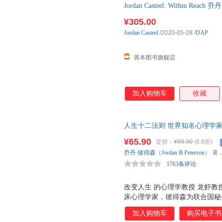
Jordan Casteel: Within
¥305.00
Jordan
Casteel
/2020-05-28
/
DAP
善本图书旗舰店
加入购物车
收藏
人生十二法则 世界知名心理学家
焦虑与倦怠的一剂良药。全球现
¥65.90
定价：
¥99.90
(6.6折)
心理学会年度心理学好书。王潇
乔丹·彼得森
（
Jordan
B.Peterson
） 著
鼎力推荐
1763条评论
改变人生 的心理学教授 龙虾教
床心理学家，彼得森为联合国秘
迫症、焦虑症和感统失调的治疗
加入购物车
购买电子书
问。他授课、演讲、对谈等视频