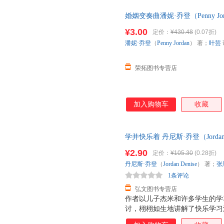
婚姻变奏曲潘妮·乔登（Penny 
份有限公司978780028340
¥3.00
定价：
¥430.48
(0.07折)
子发票！
潘妮·乔登
（
Penny
Jordan
） 著；
叶芸
荣拓图书专营店
加入购物车
收藏
学并快乐着 丹尼斯·乔登（Jorda
售，请咨询客服查询库存后下单
¥2.90
定价：
¥105.30
(0.28折)
丹尼斯·乔登
（
Jordan
Denise
） 著；
张
1条评论
弘文图书专营店
作者以儿子杰米和许多学生的学
讨，栩栩如生地讲解了快乐学习
方法揉合在一起，做了简短而精