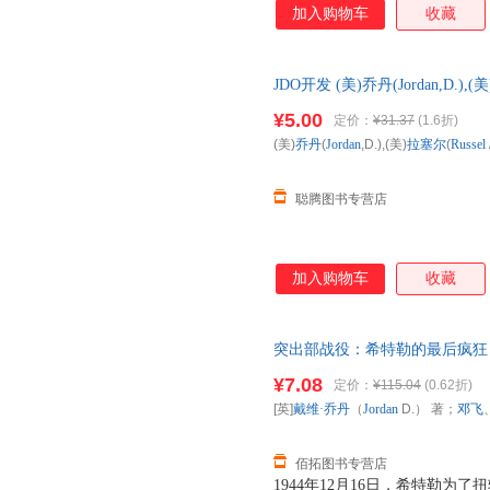
加入购物车
收藏
展。美国的参战进一步加强了这
的最终胜利即将来临，显然为时
空袭和轰炸也未造成重大破坏，
JDO开发 (美)乔丹(Jordan,D.),(美)
说1942年的战事是一个决定性
国三仓发货，物流便捷，下单秒
了缝隙。这些缝隙在其后两年半
¥5.00
定价：
¥31.37
(1.6折)
国”彻底消亡。
(美)
乔丹
(
Jordan
,D.),(美)
拉塞尔
(
Russel
聪腾图书专营店
加入购物车
收藏
突出部战役：希特勒的最后疯狂 [英
利 译 中国市场出版社 【速开
¥7.08
定价：
¥115.04
(0.62折)
[英]
戴维·乔丹
（
Jordan
D.） 著；
邓飞
佰拓图书专营店
1944年12月16日，希特勒为