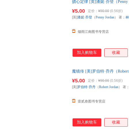
掳心定律 [英]潘妮·乔登（Penny
忧】 正版旧书，保证质量，此
¥5.00
定价：
¥90.00
(0.56折)
[英]
潘妮·乔登
（
Penny
Jordan
） 著；
林
烟雨江南图书专营店
加入购物车
收藏
魔镜传 [美]罗伯特·乔丹（Rober
【放心购买】 正版图书，速开
¥5.00
定价：
¥90.00
(0.56折)
[美]
罗伯特·乔丹
（
Robert
Jordan
） 著
壹贰叁图书专营店
加入购物车
收藏