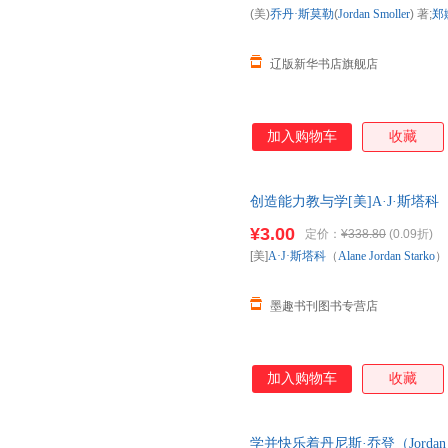
(美)
乔丹·斯莫勒
(
Jordan
Smoller
) 著;
郑
辽版新华书店旗舰店
加入购物车
收藏
创造能力教与学[美]A·J·斯塔科（Al
译华东师范大学出版社9 正版
¥3.00
定价：
¥338.80
(0.09折)
发票！
[美]
A·J·斯塔科
（
Alane
Jordan
Starko
）
墨趣书刊图书专营店
加入购物车
收藏
学并快乐着丹尼斯·乔登（Jordan