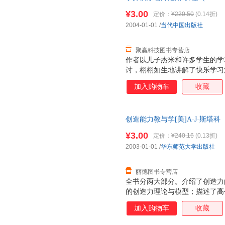
9787801702937 正版旧
¥3.00
定价：
¥220.50
(0.14折)
2004-01-01
/
当代中国出版社
聚赢科技图书专营店
作者以儿子杰米和许多学生的学
讨，栩栩如生地讲解了快乐学习
方法揉合在一起，做了简短而精
加入购物车
收藏
幽默。 喻理于学，学而励志，
对话、故事情节和研究实验，阐
习始终是《学并快乐着》的主旨
创造能力教与学[美]A·J·斯塔科（Al
的一大风格，也是作者提倡学习
译华东师范大学出版社9 正版
快乐着》，它一定能给你带来快
¥3.00
定价：
¥240.16
(0.13折)
发票！
2003-01-01
/
华东师范大学出版社
丽德图书专营店
全书分两大部分。介绍了创造力
的创造力理论与模型；描述了高
诸多内容。
加入购物车
收藏