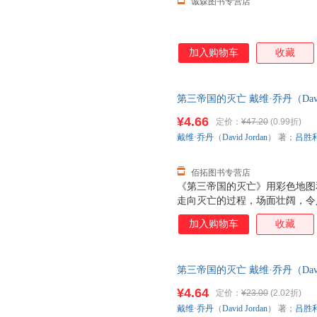
诚森图书专营店
加入购物车
收藏
第三帝国的灭亡 戴维·乔丹（Davi
重庆出版社 【速开发票，优质
¥4.66
定价：
¥47.20
(0.99折)
戴维·乔丹
（
David
Jordan
） 著；
吕胜
佰拓图书专营店
《第三帝国的灭亡》用彩色地图
走向灭亡的过程，场面壮阔，令人
非和苏联战场的接连失利，预示
加入购物车
收藏
展。美国的参战进一步加强了这
的最终胜利即将来临，显然为时
空袭和轰炸也未造成重大破坏，
第三帝国的灭亡 戴维·乔丹（Davi
说1942年的战事是一个决定性
重庆出版社【售后无忧】 【速
了缝隙。这些缝隙在其后两年半
¥4.64
定价：
¥23.00
(2.02折)
国”彻底消亡。
戴维·乔丹
（
David
Jordan
） 著；
吕胜