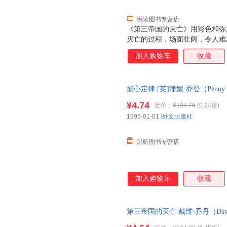
悦读图书专营店
《第三帝国的灭亡》用彩色和弥
灭亡的过程，场面壮阔，令人难忘
苏联战场的接连失利，预示着战
加入购物车
收藏
国的参战进一步加强了这一趋势
胜利即将来临，显然为时尚早。
轰炸也未造成重大破坏，大西洋海
掳心定律 [英]潘妮·乔登（Penny
年的战事是一个决定性的变化，
书，速开发票，下单前请先咨询
隙。这些缝隙在其后两年半内不
¥4.74
定价：
¥197.76
(0.24折)
底消亡。
1995-01-01
/
外文出版社
温昕图书专营店
加入购物车
收藏
第三帝国的灭亡 戴维·乔丹（Davi
【正版】 【速开发票，优质售