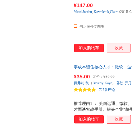
进口原版图书，一般10-12周左
¥147.00
Metzl
,
Jordan
;
Kowalchik
,
Claire
/2015-0
书之源外文图书
加入购物车
收藏
零成本留住核心人才：微软、波
企业最棘手问题---人才频繁流
¥35.00
定价：
¥35.00
力，让普通员工发挥更大潜能。
贝弗莉·凯
（
Beverly·Kaye
）
莎朗·乔丹
戴维斯、《知道做到》合著者肯
727条评论
单仁博士联袂推荐；中资海派出
出版社
推荐理由1 ： 美国运通、微软
才面谈实战手册。解决企业*棘手
成为一个卓越的管理者，请你看
加入购物车
收藏
能指导管理者采取*有效的措施