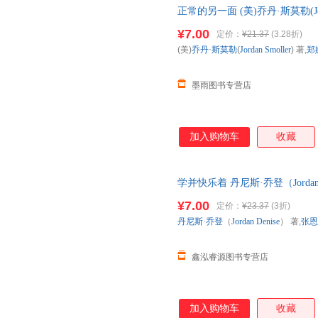
正常的另一面 (美)乔丹·斯莫勒(Jor
联书店【正版】 全国三仓发货
¥7.00
定价：
¥21.37
(3.28折)
(美)
乔丹·斯莫勒
(
Jordan
Smoller
) 著,
郑
墨雨图书专营店
加入购物车
收藏
学并快乐着 丹尼斯·乔登（Jordan
版】 全国三仓发货，物流便捷
¥7.00
定价：
¥23.37
(3折)
丹尼斯·乔登
（
Jordan
Denise
） 著,
张恩
鑫泓睿源图书专营店
加入购物车
收藏