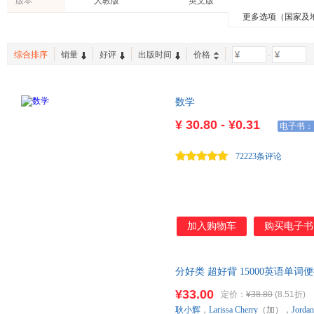
版本
人教版
英文版
生活·读书·新知三联书店
中译出版社
石油工
更多选项（国家及
法律
哲学/宗教
艺术
广东经济出版社
上海科技教育出版社
企业管
哈尔滨工业大学出版社
人民出版社
化学工
综合排序
销量
好评
出版时间
价格
-
北京大学医学出版社
京华出版社
商务印
数学
¥
30.80 - ¥0.31
电子书：
72223条评论
加入购物车
购买电子书
分好类 超好背 15000英语单
彻底掌握（双速学习版 ） 15
¥33.00
定价：
¥38.80
(8.51折)
学以致用，4950个实用例句边
耿小辉
，
Larissa
Cherry
（加），
Jordan
频跟读跟学，地道发音记在脑中