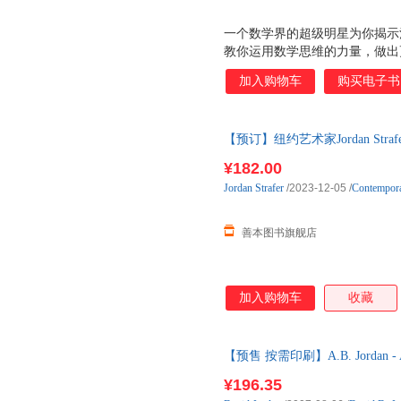
一个数学界的超级明星为你揭示
教你运用数学思维的力量，做出
用数学方法分析和解决了很多的
加入购物车
购买电子书
思维思考问题的技能。 《纽约
超能力 ，让你疯狂地爱上 魔鬼
问题的能力，会让所有数学老师
【预订】纽约艺术家Jordan Strafer：
一家精致的餐厅里授课，任何一
艺术画册 预订图书大约8-12周
智慧和乐趣的原因之一在于，作
¥182.00
犯罪学再到《贝多芬第九交响曲
Jordan
Strafer
/2023-12-05
/
Contempor
经济学家、股票经纪人、数学家
种角色，与伯
善本图书旗舰店
加入购物车
收藏
【预售 按需印刷】A.B. Jordan - A So
¥196.35