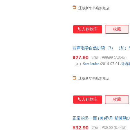
辽版新华书店旗舰店
加入购物车
收藏
丽声唱学自然拼读（3） （加）Sara 
版社 正版全新书籍 多仓发货 
¥27.90
定价：
¥38.00
(7.35折)
（加）
Sara
Jordan
/2014-07-01
/
外语
辽版新华书店旗舰店
加入购物车
收藏
正常的另一面 (美)乔丹·斯莫勒(Jord
9787108052650 电子工 正
¥32.90
定价：
¥39.00
(8.44折)