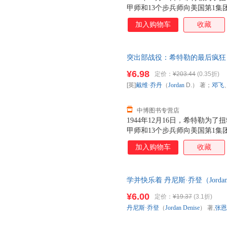
甲师和13个步兵师向美国第1集
斗持续了6个星期，在寒风刺骨的
加入购物车
收藏
与了这场大规模的地面战……
突出部战役：希特勒的最后疯狂 [英
利 译 9787509206386 
¥6.98
定价：
¥203.44
(0.35折)
[英]
戴维·乔丹
（
Jordan
D.） 著；
邓飞
中博图书专营店
1944年12月16日，希特勒为
甲师和13个步兵师向美国第1集
斗持续了6个星期，在寒风刺骨的
加入购物车
收藏
与了这场大规模的地面战……
学并快乐着 丹尼斯·乔登（Jordan
版书】 全国三仓发货，物流便
¥6.00
定价：
¥19.37
(3.1折)
丹尼斯·乔登
（
Jordan
Denise
） 著,
张恩