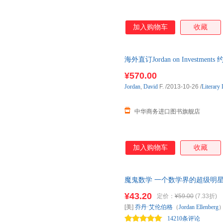
加入购物车
收藏
海外直订Jordan on Investment
¥570.00
Jordan
,
David
F.
/2013-10-26
/
Literary
中华商务进口图书旗舰店
加入购物车
收藏
魔鬼数学 一个数学界的超级明
辑之美，教你运用数学思维的力
¥43.20
定价：
¥59.00
(7.33折)
[美]
乔丹·艾伦伯格
（
Jordan
Ellenberg
）
14210条评论