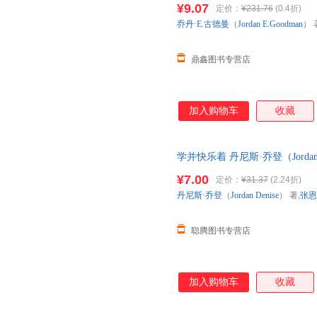
¥9.07
定价：
¥231.76
(0.4折)
票。
乔丹·E.古德曼
（
Jordan
E.Goodman
） 
鼎鑫图书专营店
加入购物车
收藏
学并快乐着 丹尼斯·乔登（Jordan
版书】 全国三仓发货，物流便
¥7.00
定价：
¥31.37
(2.24折)
丹尼斯·乔登
（
Jordan
Denise
） 著,
张恩
聪腾图书专营店
加入购物车
收藏