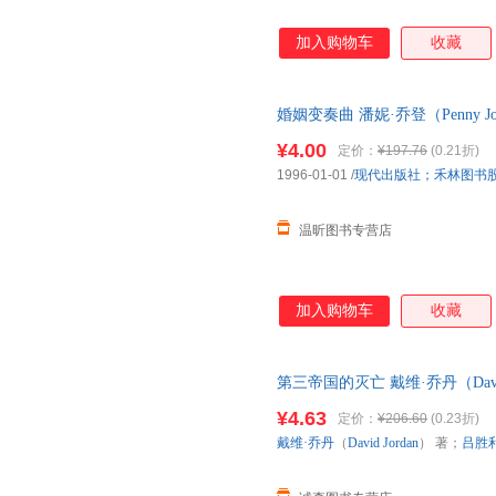
加入购物车
收藏
婚姻变奏曲 潘妮·乔登（Penny 
股份有限公司 正版图书，速开
¥4.00
定价：
¥197.76
(0.21折)
1996-01-01
/
现代出版社；禾林图书
温昕图书专营店
加入购物车
收藏
第三帝国的灭亡 戴维·乔丹（Davi
重庆出版社 正版旧书，保证质
¥4.63
定价：
¥206.60
(0.23折)
戴维·乔丹
（
David
Jordan
） 著；
吕胜