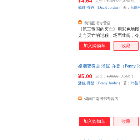
¥4.64
定价：
¥104.00
(0.45折)
戴维·乔丹
（
David
Jordan
） 著；
吕胜
凯瑞图书专营店
《第三帝国的灭亡》用彩色地图
走向灭亡的过程，场面壮阔，令人
非和苏联战场的接连失利，预示
加入购物车
收藏
展。美国的参战进一步加强了这
的最终胜利即将来临，显然为时
空袭和轰炸也未造成重大破坏，
婚姻变奏曲 潘妮·乔登（Penny 
说1942年的战事是一个决定性
股份有限公司【达额立减】 正
了缝隙。这些缝隙在其后两年半
¥5.00
定价：
¥90.00
(0.56折)
子发票！
国”彻底消亡。
潘妮·乔登
（
Penny
Jordan
） 著；
叶芸
烟雨江南图书专营店
加入购物车
收藏