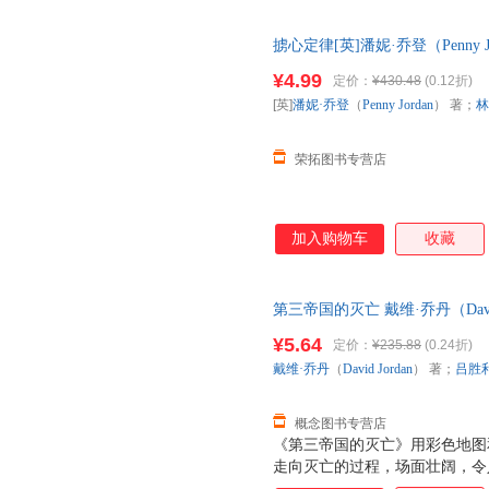
掳心定律[英]潘妮·乔登（Penny 
9787119017303 正版旧
¥4.99
定价：
¥430.48
(0.12折)
[英]
潘妮·乔登
（
Penny
Jordan
） 著；
林
荣拓图书专营店
加入购物车
收藏
第三帝国的灭亡 戴维·乔丹（Davi
9787229017910 重庆 【
¥5.64
定价：
¥235.88
(0.24折)
戴维·乔丹
（
David
Jordan
） 著；
吕胜
概念图书专营店
《第三帝国的灭亡》用彩色地图
走向灭亡的过程，场面壮阔，令人
非和苏联战场的接连失利，预示