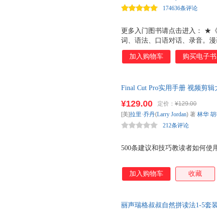
174636条评论
活两不误。
翻译出版公司）
更多入门图书请点击进入： ★
词、语法、口语对话、录音。漫
门王：从ABC到流畅口语》零
加入购物车
购买电子书
句子到流畅口语，完美的英语口
口语》零起点英语口语基础学习
成，完美的英语入门书！ ★《英
Final Cut Pro实用手册 
近生活、保证听得懂，确保敢开
旅行英语入门学习书，图解一看
¥129.00
定价：
¥129.00
常用场景，既实用，又应急！ 《分
[美]
拉里·乔丹
(
Larry
Jordan
) 著
林华
胡
所想，本着实用、高效、为读者
212条评论
500条建议和技巧教读者如何使用Fin
加入购物车
收藏
丽声瑞格叔叔自然拼读法1-5套装(