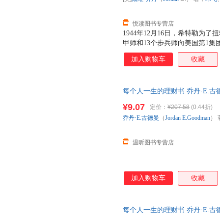
悦读图书专营店
1944年12月16日，希特勒为
甲师和13个步兵师向美国第1集
斗持续了6个星期，在寒风刺骨的
加入购物车
收藏
与了这场大规模的地面战……
每个人一生的理财书 乔丹·E.古德曼（
中 译 中央编译出版社 正版图
¥9.07
定价：
¥207.58
(0.44折)
购！
乔丹·E.古德曼
（
Jordan
E.Goodman
） 
温昕图书专营店
加入购物车
收藏
每个人一生的理财书 乔丹·E.古德曼（
中 译 中央编译出版社 正版旧