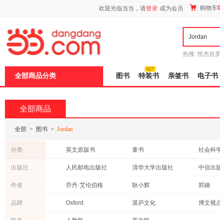
新
购物车
欢迎光临当当，请
登录
成为会员
窗
口
打
开
无
障
热搜:
怪杰佐
碍
谎
吾辈如神
说
全部商品分类
图书
特装书
亲签书
电子书
明
页
面,
按
全部商品
Ctrl
加
波
全部
>
图书
>
Jordan
浪
键
分类
英文原版书
童书
社会科
打
开
历史
其他语种原版书
保健/养
出版社
人民邮电出版社
清华大学出版社
中信出
导
管理
自然科学
经济
盲
中国人民大学出版社
中国市场出版社
浙江人
作者
乔丹·艾伦伯格
耿小辉
郑嬿
模
中小学用书
传记
休闲/爱
式
中国对外翻译出版公司
当代中国出版社
东方出
林华
史秀雄
陈亮
品牌
Oxford
湛庐文化
博文视
成功/励志
教材
投资理
上海外语教育出版社
华东师范大学出版社
中央编
港台圖書
青春文学
古籍