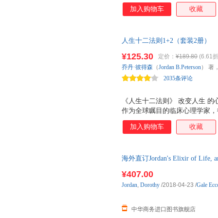
加入购物车
收藏
人生十二法则1+2（套装2册）
¥125.30
定价：
¥189.80
(6.61折
乔丹·彼得森
（
Jordan
B.Peterson
） 著
2035条评论
《人生十二法则》 改变人生 的
作为全球瞩目的临床心理学家，
者提供抑郁症、强迫症、焦虑症
加入购物车
收藏
务所合伙人的顾问。他授课、演
十二法则》《人生十二法则2》《
销700万册，直接或间接改变
海外直订Jordan's Elixir of Life, and
名心理咨询师，在疗愈他人与著
生中百分之80的混乱、焦虑与倦
¥407.00
神经科学、心理学、文学、神话
Jordan
,
Dorothy
/2018-04-23
/
Gale Ecco
及崭新的科学发现，来帮助人们
哪怕其中一条被
中华商务进口图书旗舰店