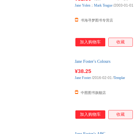
朝华出版社
中国商业出版社
中国书
Jane
Yolen
；
Mark
Teague
/2003-01-01
陕西人民出版社
湖南少年儿童出版社
光明日
安徽科学技术出版社
新华出版社
重庆出
书海寻梦图书专营店
中国友谊出版社
中国宇航出版社
中国致
江西人民出版社
二十一世纪出版社
加入购物车
收藏
漓江出版社
海天出版社
广东科
上海教育出版社
中国农业出版社
南海出
当代中国出版社
武汉大学出版社
Jane Foster's Colours
¥38.25
Jane
Foster
/2016-02-01
/
Templar
中图图书旗舰店
加入购物车
收藏
Jane Foster's ABC