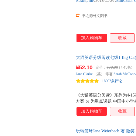
Austen
,
Jane
/2018-11-26
/
Benediction C
书之源外文图书
加入购物车
收藏
大猫英语分级阅读七级1 Big C
+MP3光盘）点读版 重点课题 
¥52.10
定价：
¥70.00
(7.45折)
验用书，为4-15岁中国少年儿
Jane
Clarke
（英） 等著
Sarah
McConne
18902条评论
《大猫英语分阅读》系列为4-1
方案 br 为重点课题 中国中小
英国著名分级阅读教育专家Cliff
加入购物车
收藏
和插画家共同打造 br 分为 分级
精准对应《义务教育英语课程标
展需求。 故事 和 百科 二者
玩转篮球Jane Weierbach 
容，习惯 br 画面精美，充满