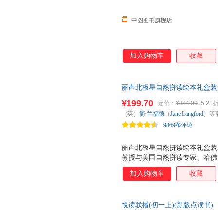
中图图书旗舰店
加入购物车
收藏
丽声北极星自然拼读绘本礼盒装上
+36节视频讲播课+265张单词
¥199.70
定价：
¥384.00
(5.21折
自然拼读专家、“牛津阅读树”作者及
（英）
简·兰福德
（
Jane
Langford
）等
造。涵盖所有常见拼读知识点，
9869条评论
丽声北极星自然拼读绘本礼盒装
教授与美国自然拼读专家、哈佛大学教
编， 牛津阅读树 作者及插画
加入购物车
收藏
礼盒装包括26个字母音、短元音和
样，帮助孩子在听、读英文绘本
握英语发音规律，形成独立自主
悦读联播(初一上)(新版点读书