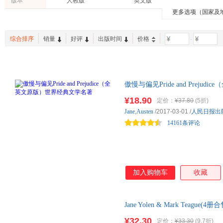
版本
人教版
英文版
云南人民出版社
北京大学出版社
科学出
克拉克
俎媛媛
张宏武
爱心树童书
双螺旋童书馆
更多选项（国家及
育儿/早教
政治/军事
老书/收
台海出版社
商务印书馆
中央编
比尔·肖尔
邱宏
罗良功
手工/DIY
古籍
工业技
化学工业出版社
世界知识出版社
史蒂文·福斯特
皮帕·古德哈特
本·科特
综合排序
销量
好评
出版时间
价格
-
建筑
时尚/美妆
其他
天津社会科学院出版社
教育科学出版社
克劳斯
张源
张扬
投资理财
日文原版书
湖南文艺出版社
长江文艺出版社
春风文
玛丽·尼尔森·坦博斯基
李继宏
卡玛·威
四川大学出版社
上海科学技术出版社
浙江文
查莉·简·安德斯
安东尼
凯莉·格
傲慢与偏见Pride and Prej
华文出版社
北京美术摄影出版社
华夏出
耿小辉
陈家旭
朱沐
减，同步音频。英语学习者书籍
¥18.90
湖南科学技术出版社
旅游教育出版社
定价：
¥37.80
(5折)
朗读
村风土人情，附赠电子版词汇注
克莱尔
周晶
Jane
,
Austen
/2017-03-01
/
人民日报出
湖南人民出版社
同英语水平的读者学习使用。
首都师范大学出版社
当代世
王晋
汪洋
李宏
14161条评论
北岳文艺出版社
江苏美术出版社
北方文
斯诺
珍妮·威利斯
张刚
人民卫生出版社
石油工业出版社
韦斯·马吉
王晋华
瑞德
郑州大学出版社
海豚出版社
辽宁人
简奥斯汀
后浪
盖兆泉
上海人民美术出版社
青岛出版社
加入购物车
收藏
戴尔
博克
阿兰
经济管理出版社
未来出版社
国际文化出版公司
百花文艺出版社
重庆大
Jane Yolen & Mark Teag
湖南美术出版社
接力出版社
片为准发货)
¥32.30
定价：
¥33.30
(9.7折)