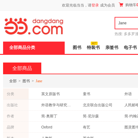
新
购物车
欢迎光临当当，请
登录
成为会员
窗
口
打
开
无
障
热搜:
多多罗
碍
传说
十日终
说
全部商品分类
图书
特装书
亲签书
电子书
明
页
面,
按
全部商品
Ctrl
加
波
全部
>
图书
>
Jane
浪
键
分类
英文原版书
童书
外语
打
开
经济
社会科学
文学
出版社
外语教学与研究出版社
北京联合出版公司
人民邮
导
教材
心理学
艺术
盲
电子工业出版社
高等教育出版社
机械工
作者
简·奥斯丁
简·尼尔森
简·约翰
模
传记
考试
青春文
式
中国科学技术出版社
清华大学出版社
浙江大
简·查普曼
艾米莉·勃朗特
王蔷
品牌
Oxford
有艺
图灵图
历史
体育/运动
自然科
浙江教育出版社
译林出版社
江苏文
武崇汉
简·约伦
赵鹏
时代华语
Penguin Random House
丽声
保健/养生
港台圖書
哲学/宗