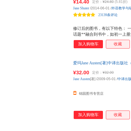
¥14.40
定价：
¥24.80
(5.81折)
Jane
Shuter
/2014-06-01
/
外语教学与
23139条评论
修订后的图书，有以下特色： 
话题**融合到书中，如初一上册第
第18 项 通讯（Communicat
加入购物车
收藏
友、计划与安排等话题；另一方
生与健康、文娱、衣着与天气、
一。这次修订新增了关于 西方
爱玛Jane Austen[著]中译出
使读者能够了解一个客观真实的
的国际意识。比如，书中提到在
¥32.00
定价：
¥32.00
贺卡， 英国一个普通家庭的生
Jane
Austen
[著]
/2009-05-01
/
中译出
英国人的喜怒哀乐； 书中还提
其成名后所展示的人格魅力、1
锦园图书专营店
加入购物车
收藏