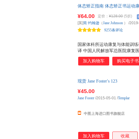
体态矫正指南 体态矫正书运动
等30种异常体态的专业矫正方案
¥64.00
定价：
¥128.00
(5折)
[英]
简·约翰逊
（
Jane
Johnson
）
/2019
9255条评论
国家体科所运动康复与体能训练
译 中国人民解放军总医院康复医
安利 陈博士体能康复研究中心创
加入购物车
购买电子书
奥运冠军的体能教练 闫琪 国家
南省洛阳正骨医院康复院区副院长
过程的实操手册 解读30种常见异
现货 Jane Foster's 123
骨盆和下肢体态问题 6种肩部
理和应用 拉伸、按摩、扳机点
¥45.00
方法和日常注意事项
Jane
Foster
/2015-05-01
/
Templar
中图上海进口图书旗舰店
加入购物车
收藏