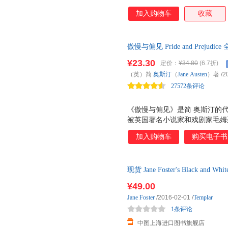
加入购物车
收藏
傲慢与偏见 Pride and Prej
部经得起时间考验的现实主义文
¥23.30
定价：
¥34.80
(6.7折)
剧！英国BBC评选为有史以来
（英）简
奥斯汀
（
Jane
Austen
）著
/2
英语阅读 床头灯英语书籍——
27572条评论
《傲慢与偏见》是简 奥斯汀的
被英国著名小说家和戏剧家毛姆
文笔辛辣而滑稽，是简 奥斯汀*
加入购物车
购买电子书
BBC评选《傲慢与偏见》 有史以来
美国《生活》杂志评选出的 人类有
年以来，《傲慢与偏见》被多次
现货 Jane Foster's Black and Whit
谐、讽刺意味浓厚，对话极具个
¥49.00
Jane
Foster
/2016-02-01
/
Templar
1条评论
中图上海进口图书旗舰店