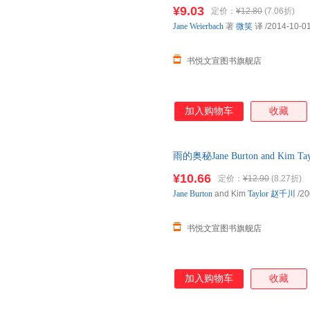
库房,消毒发货,品质保障.套装单
感知，激发学生的表达冲动。低
¥9.03
定价：
¥12.80
(7.06折)
段学生阅读，中高级别从图片逐
Jane
Weierbach
著
微笑
译
/2014-10-0
纯文字阅读的过渡。 br 读物
书悦文宣图书旗舰店
加入购物车
收藏
雨的奥秘Jane Burton and K
正版微瑕,自有库房,消毒发货,品
¥10.66
定价：
¥12.90
(8.27折)
购
Jane
Burton
and Kim
Taylor
赵千川
/20
书悦文宣图书旗舰店
加入购物车
收藏