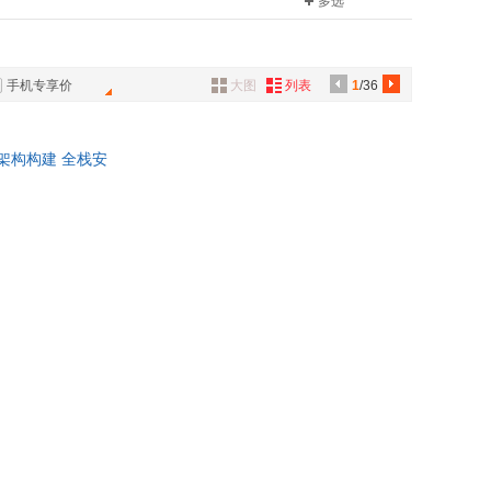
多选
具
品
外
手机专享价
大图
列表
1
/36
品
讯
任架构构建 全栈安
音
公
器