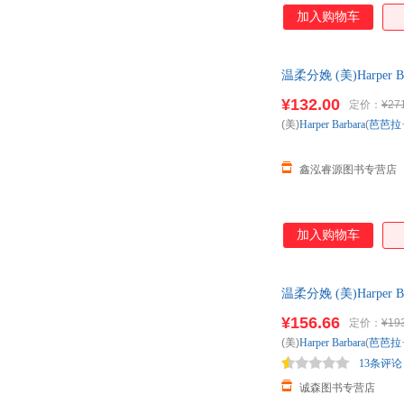
加入购物车
温柔分娩 (美)Harp
便捷，下单秒杀，欢
¥132.00
定价：
¥27
(美)
Harper
Barbara
(
芭芭拉
鑫泓睿源图书专营店
加入购物车
温柔分娩 (美)Harp
非一套，电子发票。
¥156.66
定价：
¥19
(美)
Harper
Barbara
(
芭芭拉
13条评论
诚森图书专营店