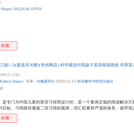
0
/
Harper’s BAZAAR JAPAN
收藏
三级1-5)(套装共30册)(专供网店) 科学规划中国孩子英语阅读路线 培养
0.00
(6.12折)
Kathryn
Harper
）等著；
向晓露等
绘
/2019-11-15
/
外语教学与研究出版社
评论
》是专门为中国儿童的英语习得而设计的，是一个量身定做的阅读解决方案
 词的目标。习得路径遵循二语习得的规律，词汇积累有严谨的体系，循序
（知名儿童英语教育专家，热销书《做孩子的英语学习规划师》作者） 第三
收藏
子。难度进阶：一幅图配1句话到配5句话。词汇目标：每册读物6个核心单词
引导下可以阅读100~220个单词的故事，本级别共9700词阅读量。能力
，并愿意表演或讨论听到的内容。