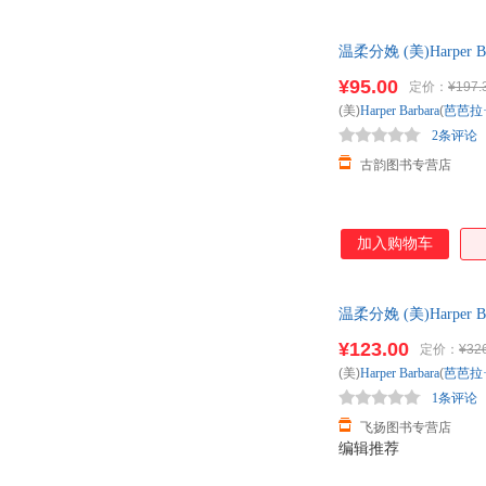
温柔分娩 (美)Harp
流便捷，下单秒杀，
¥95.00
定价：
¥197.
(美)
Harper
Barbara
(
芭芭拉
2条评论
古韵图书专营店
加入购物车
温柔分娩 (美)Harper
本而非一套，电子发
¥123.00
定价：
¥32
(美)
Harper
Barbara
(
芭芭拉
1条评论
飞扬图书专营店
编辑推荐