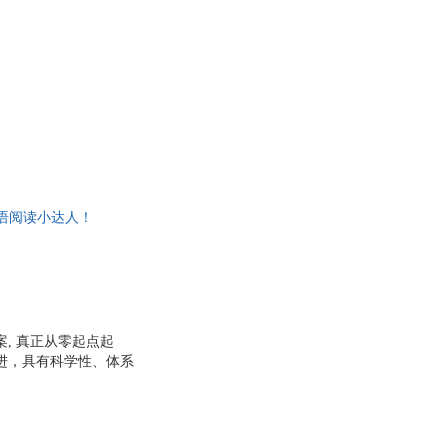
英语阅读小达人！
, 真正从零起点起
渐进，具有科学性、体系
级1-10。目标读者：
，本级别共360个核
目标：对英语阅读感兴