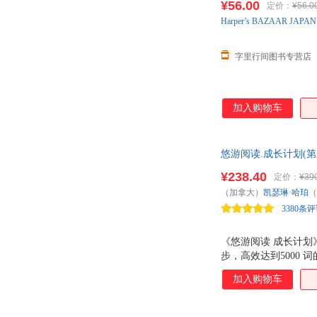
¥56.00
定价：
¥56.0
Harper’s
BAZAAR
JAPAN
字里行间图书专营店
加入购物车
悠游阅读.成长计划(第
¥238.40
定价：
¥39
（加拿大）
凯瑟琳·哈珀
（
3380条
《悠游阅读 成长计划
步，高效达到5000
性、学习性。 盖兆泉
加入购物车
掌握了600词汇的孩
心词汇。阅读目标：在
趣，喜欢听英语故事