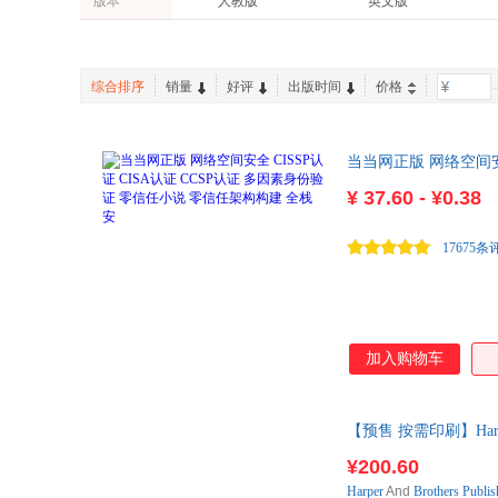
版本
人教版
英文版
综合排序
销量
好评
出版时间
价格
-
当当网正版 网络空间安
¥
37.60 - ¥0.38
17675条
加入购物车
【预售 按需印刷】Harper s
¥200.60
Harper
And
Brothers
Publis