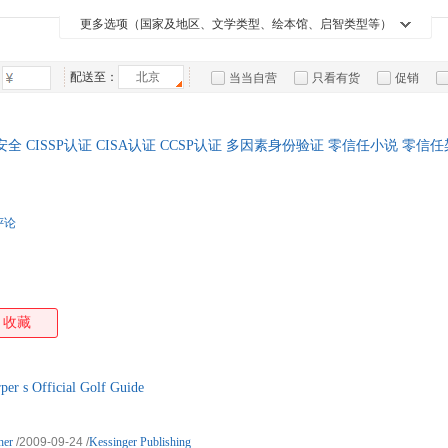
箱包皮
更多选项（国家及地区、文学类型、绘本馆、启智类型等）
手表饰
运动户
配送至：
北京
当当自营
只看有货
促销
汽车用
特卖
预售
入驻商家
食品
手机通
全 CISSP认证 CISA认证 CCSP认证 多因素身份验证 零信任小说 零信
数码影
电脑办
大家电
评论
家用电
收藏
 Official Golf Guide
her
/2009-09-24
/
Kessinger Publishing