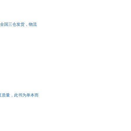
书】 全国三仓发货，物流
，保证质量，此书为单本而