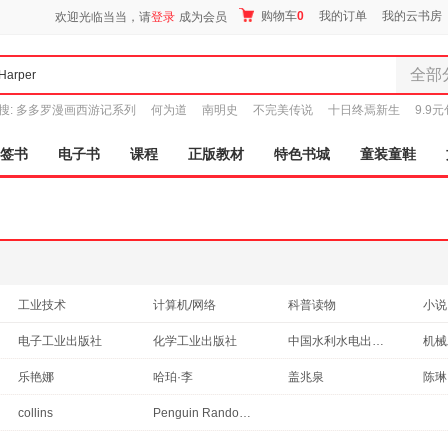
购物车
0
我的订单
我的云书房
欢迎光临当当，请
登录
成为会员
全部
全部分
搜:
多多罗漫画西游记系列
何为道
南明史
不完美传说
十日终焉新生
9.9
尾品汇
图书
签书
电子书
课程
正版教材
特色书城
童装童鞋
电子书
音像
影视
时尚美
母婴用
玩具
工业技术
计算机/网络
科普读物
小说
孕婴服
建筑
心理学
外语
历史
电子工业出版社
化学工业出版社
中国水利水电出版社
机械
童装童
中小学用书
文化
管理
自然
中国人民大学出版社
京华出版社
世界图书出版公司
家居日
译林
乐艳娜
哈珀·李
盖兆泉
陈琳
成功/励志
社会科学
教材
传记
家具装
湖南文艺出版社
商务印书馆
中国社会科学出版社
collins
Penguin Random House
港台圖書
日文原版书
其他
服装
老书
鞋