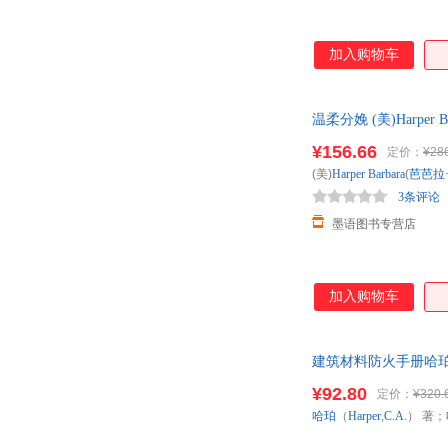
加入购物车
温柔分娩 (美)Harp
本而非一套，电子发
¥156.66
定价：
¥28
(美)
Harper
Barbara
(
芭芭拉
3条评论
墨语图书专营店
加入购物车
建筑材料防火手册哈珀（H
保证质量，此书为单
¥92.80
定价：
¥320.
哈珀
（
Harper
,
C.A
.） 著；