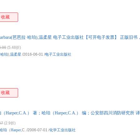
收藏
er Barbara(芭芭拉·哈珀),温柔星 电子工业出版社【可开电子发票】 正版
票。
6.00
(5.48折)
·哈珀
),
温柔星
/2016-06-01
/
电子工业出版社
收藏
arper,C.A.） 著；哈珀（Harper,C.A.） 编；公安部四川消防研究
本而非一套，电子发票！
67
(2.9折)
哈珀
（
Harper
,C.
/2006-07-01
/
化学工业出版社