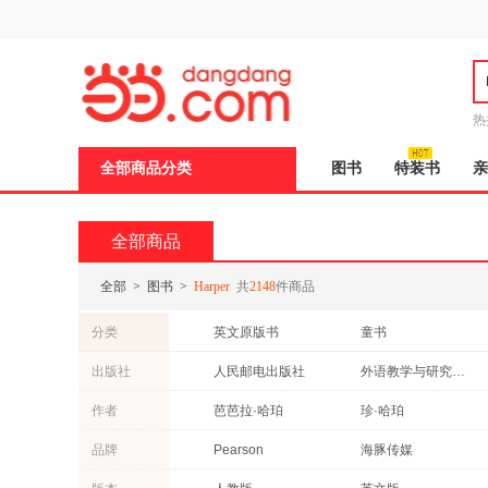
新
窗
口
打
开
无
障
热
碍
说
全部商品分类
图书
特装书
亲
明
页
面,
按
全部商品
Ctrl
加
波
全部
>
图书
>
Harper
共
2148
件商品
浪
键
分类
英文原版书
童书
打
开
文学
艺术
出版社
人民邮电出版社
外语教学与研究出版社
导
考试
其他语种原版书
盲
北京联合出版公司
清华大学出版社
作者
芭芭拉·哈珀
珍·哈珀
模
医学
保健/养生
式
长江少年儿童出版社
上海译文出版社
郭旭
品牌
Pearson
海豚传媒
古籍
动漫/幽默
华夏出版社