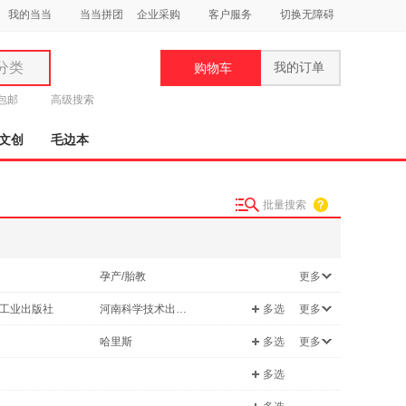
我的当当
当当拼团
企业采购
客户服务
切换无障碍
分类
我的订单
购物车
类
元包邮
高级搜索
文创
毛边本
批量搜索
妆
品
孕产/胎教
更多
饰
法律
工业出版社
河南科学技术出版社
多选
更多
鞋
科学
旅游/地图
用
出版社
科学出版社
哈里斯
多选
更多
青春文学
饰
天津科技翻译出版社
上海文艺出版社
多选
/收藏