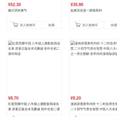
¥52.30
¥35.90
被讨厌的勇气
如果历史是一群喵系列
加入购物车
收藏
加入购物车
收藏
¥8.70
¥9.20
红星照耀中国 八年级上册配套阅读名
漫画讲透黄帝内经 十二时辰养生
著 原著正版全本无删减 初中生初二课
二十四节气养生智慧 中医八大名
外阅读
一养生图解 皇帝内经漫画版原版