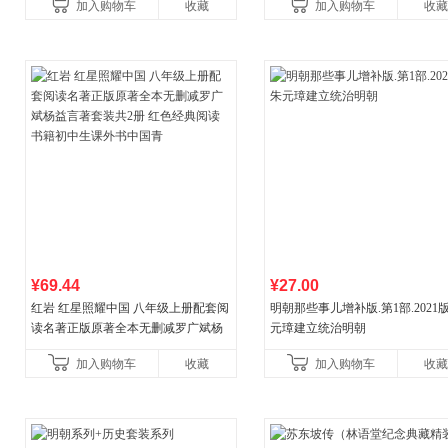
加入购物车
收藏
加入购物车
收藏
¥69.44
¥27.00
红岩 红星照耀中国 八年级上册配套阅
明朝那些事儿增补版.第1部.2021版
读名著正版原著全本无删减罗广斌杨
元璋建立统治明朝
益言著套装共2册 红色经典阅读书籍
加入购物车
收藏
加入购物车
收藏
初中生课外书中国青