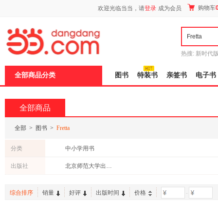
新
购物车
欢迎光临当当，请
登录
成为会员
窗
口
打
开
无
障
热搜:
新时代
碍
有兽焉全集
说
全部商品分类
图书
特装书
亲签书
电子书
明
页
面,
按
全部商品
Ctrl
加
波
全部
>
图书
>
Fretta
浪
键
分类
中小学用书
打
开
出版社
北京师范大学出版社
导
盲
模
综合排序
销量
好评
出版时间
价格
-
式