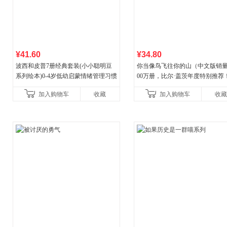
¥41.60
¥34.80
波西和皮普7册经典套装(小小聪明豆
你当像鸟飞往你的山（中文版销量
系列绘本)0-4岁低幼启蒙情绪管理习惯
00万册，比尔·盖茨年度特别推荐
养成绘本，引导宝宝认识接纳情绪培
顶《纽约时报》畅销榜80+周，这
加入购物车
收藏
加入购物车
收藏
养好品质，发现快
比你听说的还要