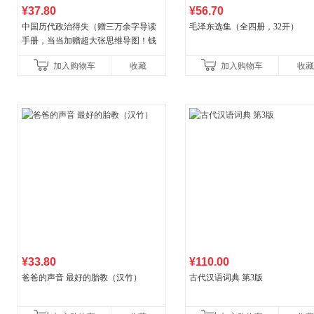
¥37.80
¥56.70
中国历代政治得失（赠三万余字导读
毛泽东选集（全四册，32开）
手册，当当加赠超大张思维导图！钱
穆经典名著，1977年原版授权，岳麓
加入购物车
收藏
加入购物车
收藏
书社最新修订！中学生
¥33.80
¥110.00
爸爸的声音 最好的胎教（汉竹）
古代汉语词典 第3版