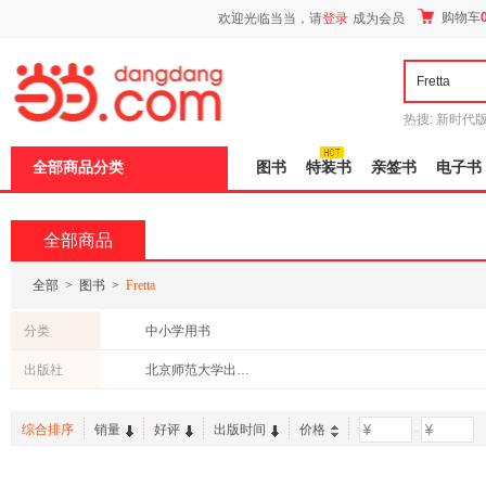
新
购物车
欢迎光临当当，请
登录
成为会员
窗
口
打
开
无
障
热搜:
新时代
碍
有兽焉全集
说
全部商品分类
图书
特装书
亲签书
电子书
明
页
面,
按
全部商品
Ctrl
加
波
全部
>
图书
>
Fretta
浪
键
分类
中小学用书
打
开
出版社
北京师范大学出版社
导
盲
模
综合排序
销量
好评
出版时间
价格
-
式