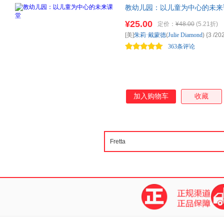
教幼儿园：以儿童为中心的未来
的理论和实践精华，详解如何在
¥25.00
定价：
¥48.00
(5.21折)
园项目、管理等不同领域中有效
[美]
朱莉·戴蒙德
(
Julie
Diamond
) {3
/20
363条评论
加入购物车
收藏