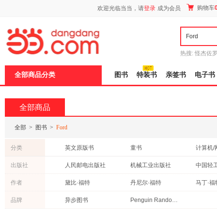
新
购物车
欢迎光临当当，请
登录
成为会员
窗
口
打
开
无
障
热搜:
怪杰佐
碍
谎
吾辈如神
说
全部商品分类
图书
特装书
亲签书
电子书
明
页
面,
按
全部商品
Ctrl
加
波
全部
>
图书
>
Ford
浪
键
分类
英文原版书
童书
计算机/
打
开
心理学
工业技术
保健/养
出版社
人民邮电出版社
机械工业出版社
中国轻
导
哲学/宗教
文学
时尚/美
盲
人民文学出版社
重庆出版社
清华大
作者
黛比·福特
丹尼尔·福特
马丁·福
模
其他语种原版书
管理
港台圖
式
北京联合出版公司
东南大学出版社
金城出
叶蔚然
杨向荣
李强
品牌
异步图书
Penguin Random House
旅游/地图
艺术
建筑
外语教学与研究出版社
中国环境出版社
朱沐
马新馨
后浪
外语
农业/林业
体育/运