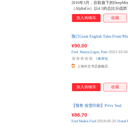
2016年3月，谷歌旗下的Deep
（AlphaGo）以4:1的总比
石。这是继2011年IBM的超级
加入购物车
收藏
Jeopardy!上战胜聪明的人
观众为计算机的出色表现激动万
威胁。机器已经在智力问答赛上
预订Great English Tales:Fr
败了世界围棋冠军，很快它将毫
与
里的大部分工人、银行出纳、超
¥90.00
师、记者和医生。 廉价劳动力
Ford
,
Martyn
,
Legon
,
Peter
/2021-03-04
中国和印度的工人已经让许多发
1条评论
的失业。这是比科幻小说里计算
上海外文书店旗舰店
加入购物车
收藏
【预售 按需印刷】Privy Seal
¥86.70
Ford
Madox
Ford
/2019-05-20
/
Astral I