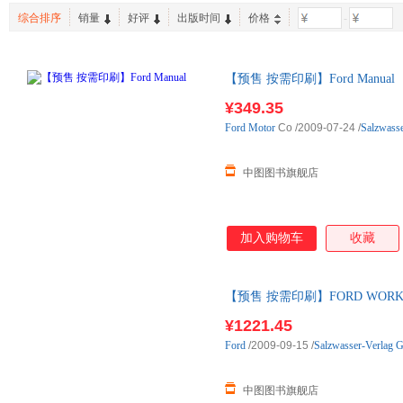
江苏科学技术出版社
重庆大学出版社
电子工
综合排序
销量
好评
出版时间
价格
-
考试
青春文学
古籍
国际文化出版公司
西苑出版社
中国纺
江西人民出版社
江苏文艺出版社
【预售 按需印刷】Ford Manual
¥349.35
Ford
Motor
Co
/2009-07-24
/
Salzwass
中图图书旗舰店
加入购物车
收藏
【预售 按需印刷】FORD WORKSH
¥1221.45
Ford
/2009-09-15
/
Salzwasser-Verlag
中图图书旗舰店