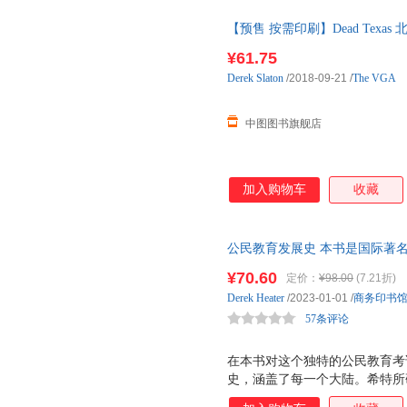
【预售 按需印刷】Dead Texa
¥61.75
Derek
Slaton
/2018-09-21
/
The VGA
中图图书旗舰店
加入购物车
收藏
公民教育发展史 本书是国际著
对世界公民教育的历史进程进行
¥70.60
定价：
¥98.00
(7.21折)
广、历史跨度最大的一本公民教
Derek
Heater
/2023-01-01
/
商务印书
57条评论
在本书对这个独特的公民教育考试
史，涵盖了每一个大陆。希特所
界相关的世界公民意识和多元文