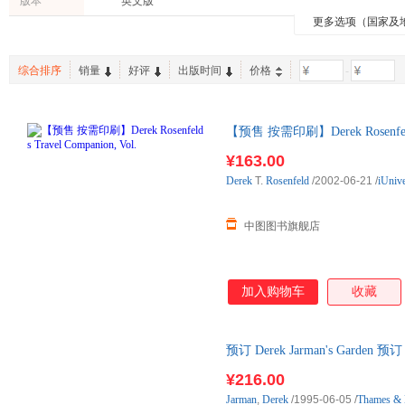
版本
英文版
四川科学技术出版社
人民军医出版社
中译出
更多选项（国家及
古籍
动漫/幽默
日文原
经济管理出版社
中国友谊出版社
中国科学技术出版社
机械工业出版社
南方出
综合排序
销量
好评
出版时间
价格
-
未来出版社
中国水利水电出版社
中信出
上海外语教育出版社
上海交通大学出版社
【预售 按需印刷】Derek Rosenfeld
后10天内发货
¥163.00
Derek
T.
Rosenfeld
/2002-06-21
/
iUniv
中图图书旗舰店
加入购物车
收藏
预订 Derek Jarman's Gar
¥216.00
Jarman
,
Derek
/1995-06-05
/
Thames & 