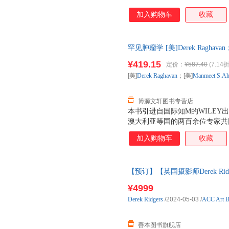
加入购物车
收藏
罕见肿瘤学 [美]Derek Raghavan；[美
【速开发票，优质售后，支持7
¥419.15
定价：
¥587.40
(7.14折
[美]
Derek
Raghavan
；[美]
Manmeet
S.Ah
博源文轩图书专营店
本书引进自国际知M的WILE
澳大利亚等国的两百余位专家共
殖系统、头颈部、胸部、乳腺、
加入购物车
收藏
神经系统、皮肤、软组织等各系
该系统罕见肿瘤的发病率、病理
绍。书中重点更新了很多肿瘤的
【预订】【英国摄影师Derek Ridge
的相关进展，特别是靶向治疗和
Portraits 英文 预订图书大约8-
图丰富且精美，在帮助临床医生
¥4999
者及其家庭，是广大肿瘤学临床
Derek
Ridgers
/2024-05-03
/
ACC Art 
善本图书旗舰店