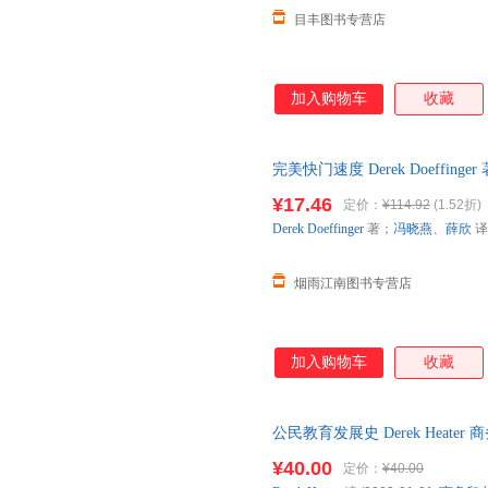
目丰图书专营店
加入购物车
收藏
完美快门速度 Derek Doeffi
购买】 正版旧书，保证质量，
¥17.46
定价：
¥114.92
(1.52折)
Derek
Doeffinger
著；
冯晓燕
、
薛欣
译
烟雨江南图书专营店
加入购物车
收藏
公民教育发展史 Derek Heater 商
¥40.00
定价：
¥40.00