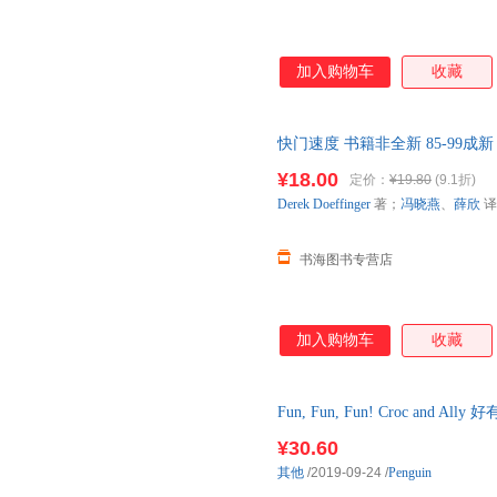
加入购物车
收藏
快门速度 书籍非全新 85-99
¥18.00
定价：
¥19.80
(9.1折)
Derek
Doeffinger
著；
冯晓燕
、
薛欣
译
书海图书专营店
加入购物车
收藏
Fun, Fun, Fun! Croc a
本 初期章节书 英
¥30.60
其他
/2019-09-24
/
Penguin