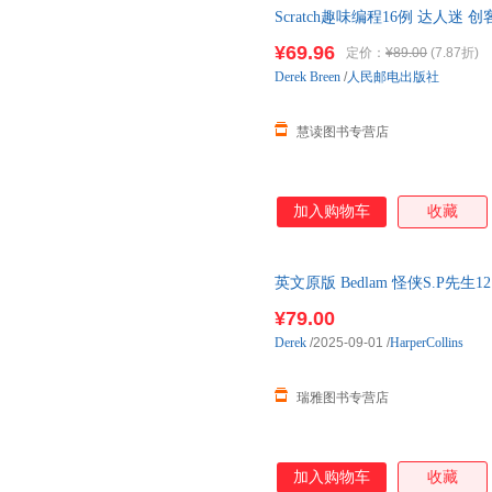
Scratch趣味编程16例 达人迷 创客
发 青少年趣味编程 可开发票，
¥69.96
定价：
¥89.00
(7.87折)
Derek
Breen
/
人民邮电出版社
慧读图书专营店
加入购物车
收藏
英文原版 Bedlam 怪侠S.P先
语原版书籍
¥79.00
Derek
/2025-09-01
/
HarperCollins
瑞雅图书专营店
加入购物车
收藏