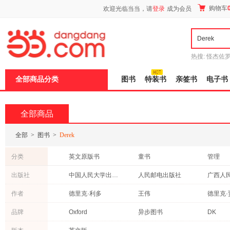
新
购物车
欢迎光临当当，请
登录
成为会员
窗
口
打
开
无
障
热搜:
怪杰佐
碍
谎
吾辈如神
说
全部商品分类
图书
特装书
亲签书
电子书
明
页
面,
按
全部商品
Ctrl
加
波
全部
>
图书
>
Derek
浪
键
分类
英文原版书
童书
管理
打
开
文学
自然科学
经济
出版社
中国人民大学出版社
人民邮电出版社
广西人
导
中小学用书
工业技术
哲学/宗
盲
长江少年儿童出版社
清华大学出版社
电子工
作者
德里克·利多
王伟
德里克·
模
科普读物
历史
建筑
式
中国统计出版社
华东师范大学出版社
中国电
汤普森
严伟
德雷克·
品牌
Oxford
异步图书
DK
青春文学
保健/养生
法律
辽宁科学技术出版社
浙江教育出版社
戴维斯
戴维
博克
旅游/地图
其他语种原版书
传记