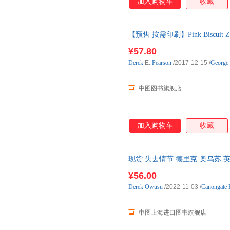
加入购物车
收藏
机、政策、建议和实践的常量，
这反过来说明了今天公民教育背
源、反叛和革命时代、自由民主
【预售 按需印刷】Pink Biscuit Z
本书将引起教师和学生，特别是
些从事教育政治、教育历史等领
¥57.80
Derek
E.
Pearson
/2017-12-15
/
George 
中图图书旗舰店
加入购物车
收藏
现货 失去情节 德里克·奥乌苏 英文原版
¥56.00
Derek
Owusu
/2022-11-03
/
Canongate 
中图上海进口图书旗舰店