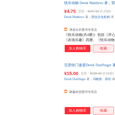
快乐动物 Derek Matthews 
9787541984815 陕西人
¥4.75
定价：
¥197.50
(0.25折)
Derek
Matthews
著；
荣信文化机构
译；
博源文轩图书专营店
《快乐动物(共4册)》包括《
《农场乐趣》四册。《快乐动物
语的语言活泼生动，饶有童趣，
加入购物车
收藏
友带着你的小宝宝一起到快乐动
玩一样。跟随《快乐动物》，宝
的动作、声音、脾气和习性。《
完美快门速度Derek Doeffin
个快乐的相遇。它给宝宝主动动
9787115242228 正版旧
索的机关。宝宝的小手将书本一
¥15.00
定价：
¥235.00
(0.64折)
转轮跑，小羊嚼起了袜子，大灰
Derek
Doeffinger
著；
冯晓燕
、
薛欣
译
大狮子眼睛一睁一闭……一幕幕
掬的动物们逗得开心
聚赢科技图书专营店
加入购物车
收藏