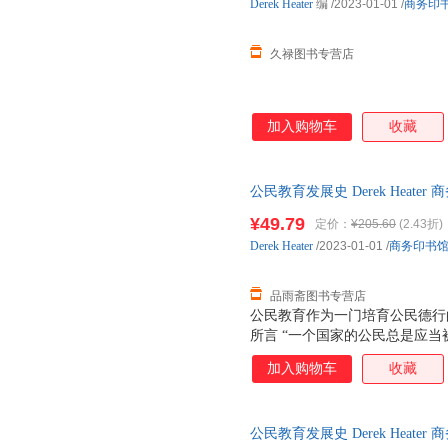
Derek
Heater
编
/2023-01-01
/
商务印
久禄图书专营店
加入购物车
收藏
公民教育发展史 Derek Heat
无理由退换】
¥49.79
定价：
¥205.60
(2.43折)
Derek
Heater
/2023-01-01
/
商务印书
品雨斋图书专营店
公民教育作为一门培育公民德行
所言 “一个国家的公民总是应
（constitution）”。作
加入购物车
收藏
参与国家和社会公共生活、培育
教育史著作，将自古希腊以来的
了公民教育的起源与发生发展，
公民教育发展史 Derek Heat
史特点进行了详系介绍分，是迄