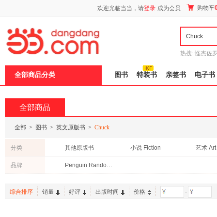
新
购物车
欢迎光临当当，请
登录
成为会员
窗
口
打
开
无
障
热搜:
怪杰佐
碍
谎
吾辈如神
说
全部商品分类
图书
特装书
亲签书
电子书
明
页
面,
按
全部商品
Ctrl
加
波
全部
>
图书
>
英文原版书
>
Chuck
浪
键
分类
其他原版书
小说 Fiction
艺术 Art
打
开
计算机 Computers & Internet
文学 Literature
品牌
Penguin Random House
导
健康与心理 Health, Mind & Body
家庭与育儿 Parenting & Families
工具书 R
盲
模
旅游与地理 Travel Guide
医学 Medicine
摄影 Pho
综合排序
销量
好评
出版时间
价格
-
式