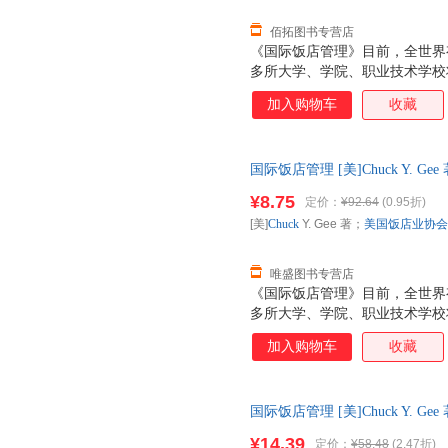
佰拓图书专营店
《国际饭店管理》目前，全世界有6
多所大学、学院、职业技术学校
国家有120多个授权机构为饭店
加入购物车
收藏
证书在饭店业内享有最高的专业
材，使读者能够从中见识到饭店
题的方法和技巧的训练，它将帮
国际饭店管理 [美]Chuck Y. 
实务，提高饭店经营和管理的专
9787503219733 中国旅
¥8.75
定价：
¥92.64
(0.95折)
[美]
Chuck
Y. Gee 著；
美国饭店业协会
唯盛图书专营店
《国际饭店管理》目前，全世界有6
多所大学、学院、职业技术学校
国家有120多个授权机构为饭店
加入购物车
收藏
证书在饭店业内享有最高的专业
材，使读者能够从中见识到饭店
题的方法和技巧的训练，它将帮
国际饭店管理 [美]Chuck Y. 
实务，提高饭店经营和管理的专
游出版社 【速开发票，此书为
¥14.39
定价：
¥58.48
(2.47折)