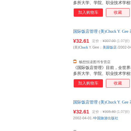
多所大学、学院、职业技术学校
国家有20多个授权机构为饭店3
加入购物车
收藏
书在饭店业内享有高的专业等级
使读者能够从中见识到饭店工作
方法和技巧的训练，它将帮助你
国际饭店管理 (美)Chuck Y. 
务，提高饭店经营和管理的专业
单速发,可开发票
¥32.61
定价：
¥307.00
(1.07折)
(美)
Chuck
Y. Gee；
美国饭店
/2002-0
畅想悦读图书专营店
《国际饭店管理》目前，全世界有
多所大学、学院、职业技术学校
国家有20多个授权机构为饭店3
加入购物车
收藏
书在饭店业内享有高的专业等级
使读者能够从中见识到饭店工作
方法和技巧的训练，它将帮助你
国际饭店管理 (美)Chuck Y. 
务，提高饭店经营和管理的专业
单速发,可开发票
¥32.61
定价：
¥305.80
(1.07折)
2002-04-01
/
中国旅游出版社