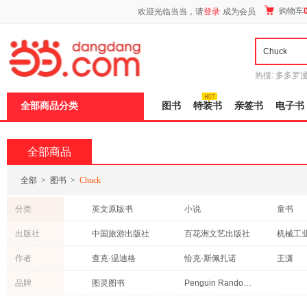
新
购物车
欢迎光临当当，请
登录
成为会员
窗
口
打
开
无
障
热搜:
多多罗
碍
传说
十日终
说
全部商品分类
图书
特装书
亲签书
电子书
明
页
面,
按
全部商品
Ctrl
加
波
全部
>
图书
>
Chuck
浪
键
分类
英文原版书
小说
童书
打
开
管理
体育/运动
艺术
出版社
中国旅游出版社
百花洲文艺出版社
机械工
导
外语
心理学
政治/军
盲
中国青年出版社
电子工业出版社
清华大
作者
查克·温迪格
恰克·斯佩扎诺
王潇
模
成功/励志
教材
烹饪/美
式
东方出版社
中华工商联合出版社
新星出
理查兹
张延臣
刘艺
品牌
图灵图书
Penguin Random House
日文原版书
家庭/家居
医学
外语教学与研究出版社
重庆出版社
王健
王海
后浪
传记
农业/林业
港台圖