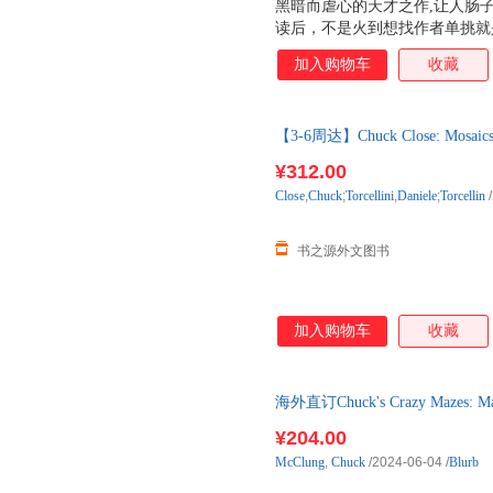
黑暗而虐心的天才之作,让人肠
读后，不是火到想找作者单挑就
人虚脱到无法出声！ 有73人
加入购物车
收藏
击般倒下。晕倒人数还在持续增
练拳用的沙袋里，作者不停挥拳
《迈阿密先驱报》 无情而真实
【3-6周达】Chuck Close: Mosa
会让人做噩梦。这本令人毛骨悚
图书，一般3-6周左右到国内
作。 《辛辛那提新闻纪事报》
¥312.00
尼克的原因。 《时代周刊》
Close
,
Chuck
;
Torcellini
,
Daniele
;
Torcellin
/
书之源外文图书
加入购物车
收藏
海外直订Chuck's Crazy Mazes
宫
¥204.00
McClung
,
Chuck
/2024-06-04
/
Blurb