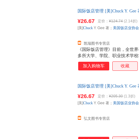
国际饭店管理 [美]Chuck Y.
【速开发票，优质售后，支持7
¥26.67
定价：
¥124.74
(2.14折)
[美]
Chuck
Y. Gee 著；
美国饭店业协会
凯瑞图书专营店
《国际饭店管理》目前，全世界有6
多所大学、学院、职业技术学校
国家有120多个授权机构为饭店
加入购物车
收藏
证书在饭店业内享有最高的专业
材，使读者能够从中见识到饭店
题的方法和技巧的训练，它将帮
国际饭店管理 [美]Chuck Y. 
实务，提高饭店经营和管理的专
游出版社 线上线下同步销售，
¥26.67
定价：
¥205.30
(1.3折)
[美]
Chuck
Y. Gee 著；
美国饭店业协会
弘文图书专营店