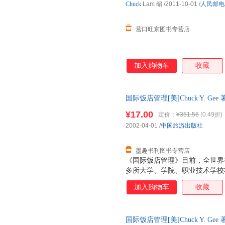
Chuck
Lam 编
/2011-10-01
/
人民邮电
营口旺京图书专营店
加入购物车
收藏
国际饭店管理[美]Chuck Y. 
出版社9787503219733 
¥17.00
定价：
¥351.56
(0.49折)
票！
2002-04-01
/
中国旅游出版社
墨趣书刊图书专营店
《国际饭店管理》目前，全世界有6
多所大学、学院、职业技术学校
国家有120多个授权机构为饭店
加入购物车
收藏
证书在饭店业内享有高的专业等
材，使读者能够从中见识到饭店
题的方法和技巧的训练，它将帮
国际饭店管理[美]Chuck Y. 
实务，提高饭店经营和管理的专