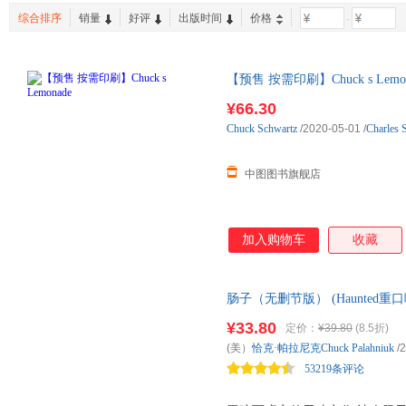
综合排序
销量
好评
出版时间
价格
-
【预售 按需印刷】Chuck s Lemon
¥66.30
Chuck
Schwartz
/2020-05-01
/
Charles 
中图图书旗舰店
加入购物车
收藏
肠子（无删节版） (Haunte
¥33.80
定价：
¥39.80
(8.5折)
(美）
恰克·帕拉尼克Chuck
Palahniuk
/2
53219条评论