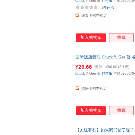
Chuck
Y. Gee 著,
谷慧敏
主译
/2002-0
1条评论
诚森图书专营店
加入购物车
收藏
国际饭店管理 Chuck Y. Ge
版旧书，保证质量，此书为单本
¥26.66
定价：
¥86.00
(3.1折)
Chuck
Y. Gee 著,
谷慧敏
主译
/2002-0
墨语图书专营店
加入购物车
收藏
【关注有礼】如果我们错了呢？ 