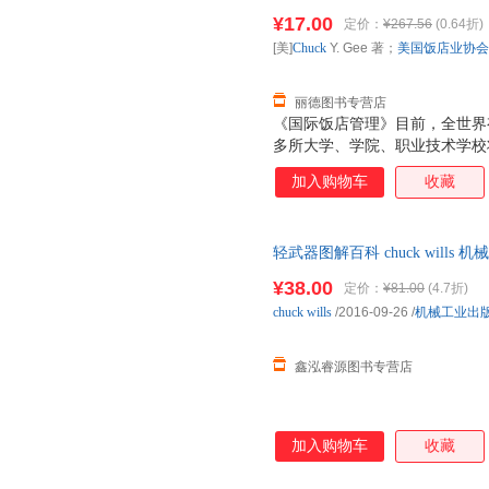
出版社9787503219733 
¥17.00
定价：
¥267.56
(0.64折)
票！
[美]
Chuck
Y. Gee 著；
美国饭店业协会
丽德图书专营店
《国际饭店管理》目前，全世界有6
多所大学、学院、职业技术学校
国家有120多个授权机构为饭店
加入购物车
收藏
证书在饭店业内享有高的专业等
材，使读者能够从中见识到饭店
题的方法和技巧的训练，它将帮
轻武器图解百科 chuck wil
实务，提高饭店经营和管理的专
捷，下单秒杀，欢迎选购！
¥38.00
定价：
¥81.00
(4.7折)
chuck
wills
/2016-09-26
/
机械工业出
鑫泓睿源图书专营店
加入购物车
收藏