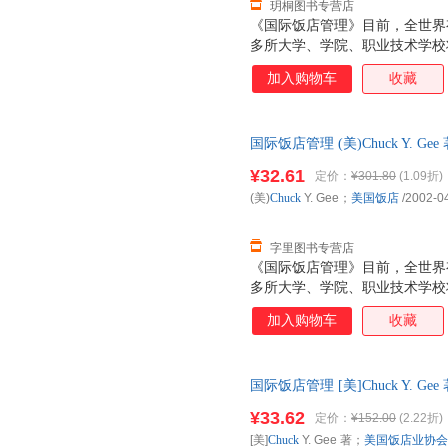
玥桐图书专营店
《国际饭店管理》目前，全世界有
多所大学、学院、职业技术学校
国家有20多个授权机构为饭店3
加入购物车
收藏
书在饭店业内享有高的专业等级
使读者能够从中见识到饭店工作
方法和技巧的训练，它将帮助你
国际饭店管理 (美)Chuck Y. 
务，提高饭店经营和管理的专业
单速发,可开发票
¥32.61
定价：
¥301.80
(1.09折)
(美)
Chuck
Y. Gee；
美国饭店
/2002-0
字里图书专营店
《国际饭店管理》目前，全世界有
多所大学、学院、职业技术学校
国家有20多个授权机构为饭店3
加入购物车
收藏
书在饭店业内享有高的专业等级
使读者能够从中见识到饭店工作
方法和技巧的训练，它将帮助你
国际饭店管理 [美]Chuck Y. 
务，提高饭店经营和管理的专业
9787503219733 中国旅
¥33.62
定价：
¥152.00
(2.22折)
[美]
Chuck
Y. Gee 著；
美国饭店业协会