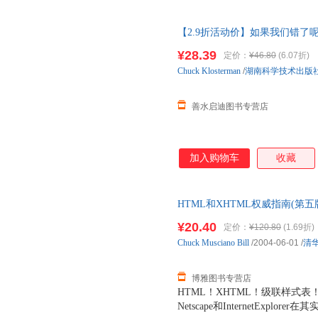
【2.9折活动价】如果我们错了
发票 如需帮助请联系客服】
¥28.39
定价：
¥46.80
(6.07折)
Chuck
Klosterman
/
湖南科学技术出版
善水启迪图书专营店
加入购物车
收藏
HTML和XHTML权威指南(第
票】
¥20.40
定价：
¥120.80
(1.69折)
Chuck
Musciano
Bill
/2004-06-01
/
清
博雅图书专营店
HTML！XHTML！级联样式
Netscape和InternetExpl