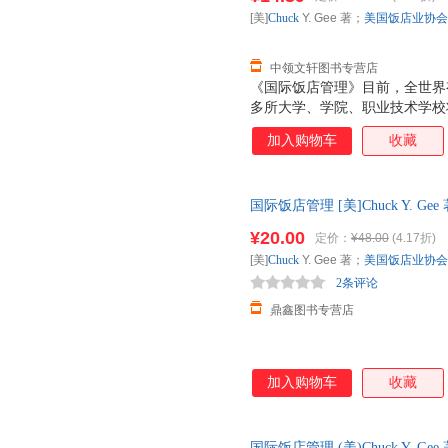
[美]
Chuck
Y. Gee 著；
美国饭店业协会
中领文轩图书专营店
《国际饭店管理》目前，全世界有6
多所大学、学院、职业技术学校
国家有120多个授权机构为饭店
加入购物车
收藏
证书在饭店业内享有最高的专业
材，使读者能够从中见识到饭店
题的方法和技巧的训练，它将帮
国际饭店管理 [美]Chuck Y. 
实务，提高饭店经营和管理的专
游出版社 正版旧书，保证质量
¥20.00
定价：
¥48.00
(4.17折)
[美]
Chuck
Y. Gee 著；
美国饭店业协会
2条评论
鼎鑫图书专营店
加入购物车
收藏
国际饭店管理 (美)Chuck Y. 