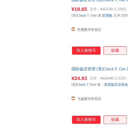
9787503219733
¥18.65
定价：
¥117.30
(1.59折)
(美)
Chuck
Y. Gee 著,
谷慧敏
主译
/200
丹墨图书专营店
加入购物车
收藏
国际饭店管理 [美]Chuck Y. 
游出版社 正版旧书，保证质量
¥24.93
定价：
¥129.86
(1.92折)
[美]
Chuck
Y. Gee 著；
美国饭店业协会
飞扬图书专营店
加入购物车
收藏