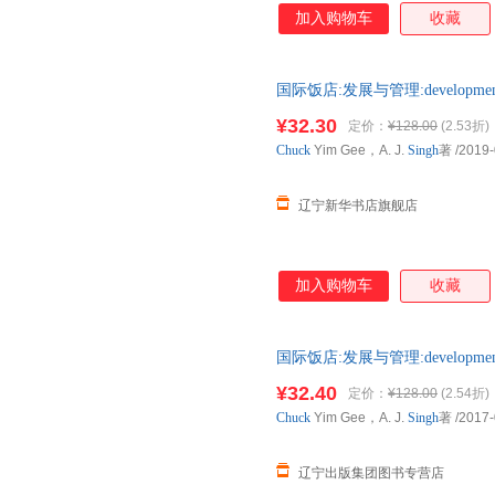
威指南》将这些标准全部介绍给
加入购物车
收藏
特性，并在创建网页方面为读者
者和平台所接受。学习的HTML
分学生都是从示例开始学习的的
国际饭店:发展与管理:development a
过程变得简单而有趣，然而模仿
出版社 新华书店 全新正版书籍
惯，并将它当做好习惯接受。掌
¥32.30
定价：
¥128.00
(2.53折)
参考书，其中涉及到语言的语法
Chuck
Yim Gee，A. J.
Singh
著
/2019-
的用法。本书可从两方面对读者
素，解释了每个元素的工作方式
辽宁新华书店旗舰店
加入购物车
收藏
国际饭店:发展与管理:developmen
店自营】 正规电子发票 多仓就
¥32.40
定价：
¥128.00
(2.54折)
Chuck
Yim Gee，A. J.
Singh
著
/2017-
辽宁出版集团图书专营店