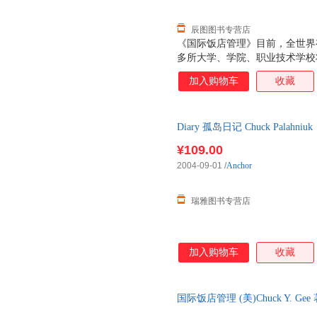
辰图图书专营店
《国际饭店管理》目前，全世界有6
多所大学、学院、职业技术学校
国家有120多个授权机构为饭店
加入购物车
收藏
证书在饭店业内享有最高的专业
材，使读者能够从中见识到饭店
题的方法和技巧的训练，它将帮
Diary 孤岛日记 Chuck Palahniuk
实务，提高饭店经营和管理的专
¥109.00
2004-09-01
/
Anchor
瑞雅图书专营店
加入购物车
收藏
国际饭店管理 (美)Chuck Y. 
单速发,可开发票