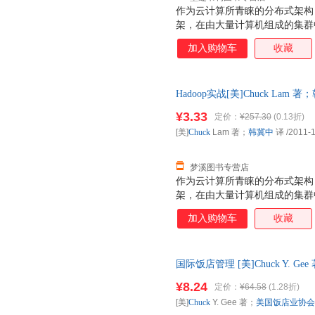
作为云计算所青睐的分布式架构，Ha
架，在由大量计算机组成的集群
云计算的重要基石。本书分为3 个
加入购物车
收藏
写和运行Hadoop 数据处理程序
统。 《Hadoop实战》适合
项目经理阅读参考。
Hadoop实战[美]Chuck Lam 
版旧书，保证质量，此书为单本
¥3.33
定价：
¥257.30
(0.13折)
[美]
Chuck
Lam 著；
韩冀中
译
/2011-
梦溪图书专营店
作为云计算所青睐的分布式架构，Ha
架，在由大量计算机组成的集群
云计算的重要基石。本书分为3 个
加入购物车
收藏
写和运行Hadoop 数据处理程序
统。 《Hadoop实战》适合
项目经理阅读参考。
国际饭店管理 [美]Chuck Y. 
游出版社 【速开发票，优质售
¥8.24
定价：
¥64.58
(1.28折)
[美]
Chuck
Y. Gee 著；
美国饭店业协会