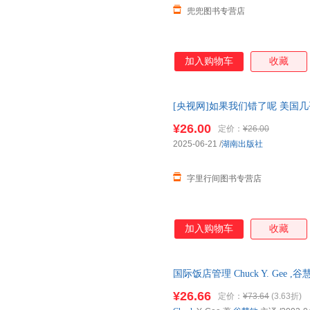
兜兜图书专营店
加入购物车
收藏
[央视网]如果我们错了呢 美国
知识验证有价值的思维方式 TJ
¥26.00
定价：
¥26.00
2025-06-21
/
湖南出版社
字里行间图书专营店
加入购物车
收藏
国际饭店管理 Chuck Y. Ge
书，保证质量，此书为单本而非
¥26.66
定价：
¥73.64
(3.63折)