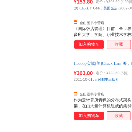
¥153.80
定价：
¥308.60
(4.99折
(美)
Chuck
Y. Gee；
美国饭店
/2002-0
金山图书专营店
《国际饭店管理》目前，全世界有
多所大学、学院、职业技术学校
国家有20多个授权机构为饭店3
加入购物车
收藏
书在饭店业内享有高的专业等级
使读者能够从中见识到饭店工作
方法和技巧的训练，它将帮助你
Hadoop实战[美]Chuck Lam 
务，提高饭店经营和管理的专业
版图书,下单速发,可开发票
¥363.80
定价：
¥728.60
(5折)
2011-10-01
/
人民邮电出版社
金山图书专营店
作为云计算所青睐的分布式架构，Ha
架，在由大量计算机组成的集群
云计算的重要基石。本书分为3 个
加入购物车
收藏
写和运行Hadoop 数据处理程序
统。 《Hadoop实战》适合
项目经理阅读参考。