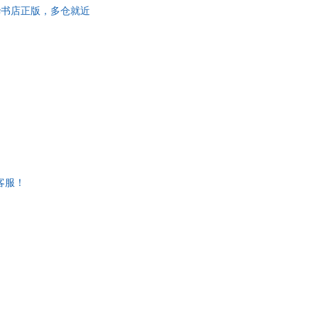
绘 新华书店正版，多仓就近
客服！