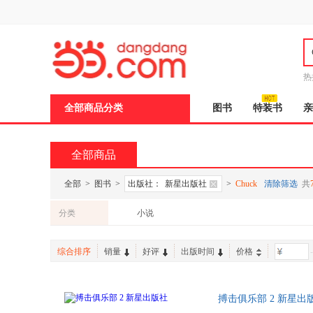
新
窗
口
打
开
无
障
热
碍
说
全部商品分类
图书
特装书
亲
明
页
面,
按
全部商品
Ctrl
加
波
全部
>
图书
>
出版社：
新星出版社
>
Chuck
清除筛选
共
浪
键
分类
小说
打
开
导
综合排序
销量
好评
出版时间
价格
-
盲
模
式
搏击俱乐部 2 新星