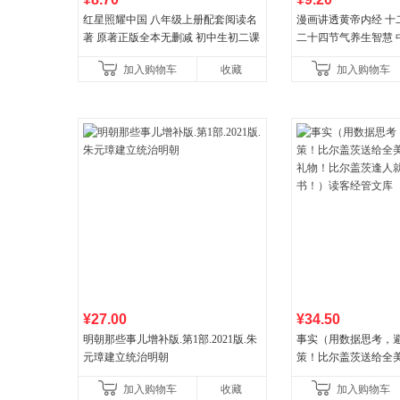
红星照耀中国 八年级上册配套阅读名
漫画讲透黄帝内经 十
著 原著正版全本无删减 初中生初二课
二十四节气养生智慧 
外阅读
一养生图解 皇帝内经
加入购物车
收藏
加入购物车
¥27.00
¥34.50
明朝那些事儿增补版.第1部.2021版.朱
事实（用数据思考，
元璋建立统治明朝
策！比尔盖茨送给全
礼物！比尔盖茨逢人
加入购物车
收藏
加入购物车
书！）读客经管文库