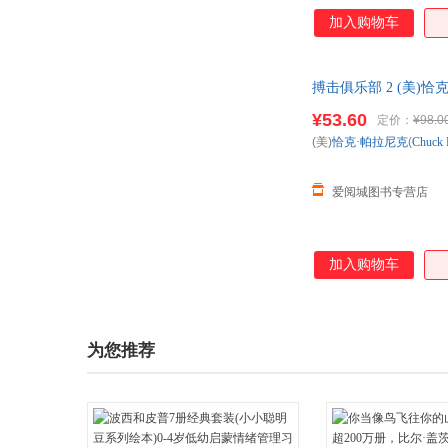
加入购物车
搏击俱乐部 2 (美)恰克
发货，85%城市次日
¥53.60
定价：
¥98.0
(美)
恰克·帕拉尼克
(
Chuck
爱阅城图书专营店
加入购物车
为您推荐