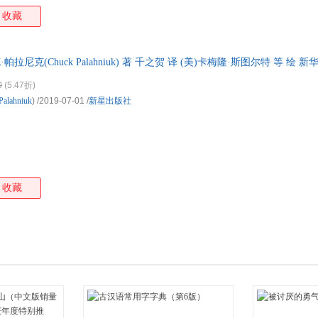
收藏
·帕拉尼克(Chuck Palahniuk) 著 千之贺 译 (美)卡梅隆·斯图尔特 等 
达，团购优惠咨询在线客服！
0
(5.47折)
Palahniuk
)
/2019-07-01
/
新星出版社
收藏