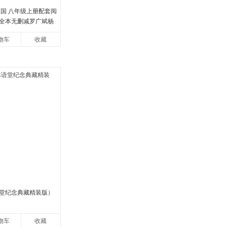
中国 八年级上册配套阅
全本无删减罗广斌杨
册 红色经典阅读书籍
物车
收藏
国青
堂纪念典藏精装版）
物车
收藏