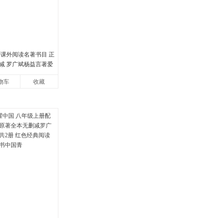
册课外阅读名著书目 正
减 罗广斌杨益言著爱
书籍初中生课外书中
物车
收藏