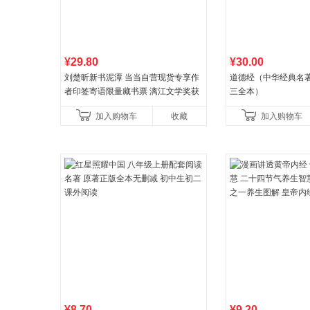
¥29.80
¥30.00
刘楚昕新书泥潭 当当自营现货专享作
道德经（中华经典名著
者印签寄语限量藏书票 漓江文学奖获
三全本）
奖作品 现货充足下单优先发货 当当自
加入购物车
收藏
加入购物车
营
¥8.70
¥9.20