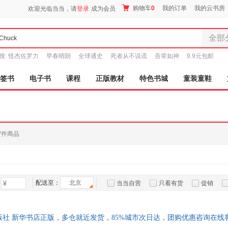
购物车
0
我的订单
我的云书房
欢迎光临当当，请
登录
成为会员
全部
全部分
搜:
怪杰佐罗力
早春晴朗
全球通史
死者从不说谎
吾辈如神
9.9元包邮
尾品汇
图书
签书
电子书
课程
正版教材
特色书城
童装童鞋
电子书
音像
影视
时尚美
7
件商品
母婴用
玩具
孕婴服
童装童
配送至：
北京
当当自营
只看有货
促销
家居日
特卖
预售
入驻商家
家具装
服装
出版社 新华书店正版，多仓就近发货，85%城市次日达，团购优惠咨询在线
鞋