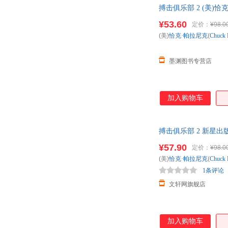
搏击俱乐部 2 (美)恰克
发货，85%城市次日
¥53.60
定价：
¥98.0
(美)
恰克·帕拉尼克
(
Chuck
墨渊图书专营店
加入购物车
搏击俱乐部 2 新星
¥57.90
定价：
¥98.0
(美)
恰克·帕拉尼克
(
Chuck
1条评论
文轩网旗舰店
加入购物车