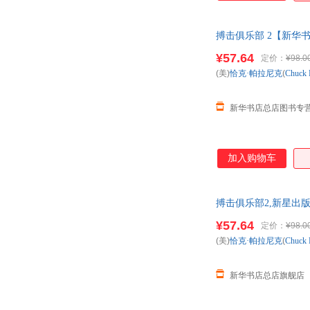
搏击俱乐部 2【新华
13284178503
¥57.64
定价：
¥98.0
(美)
恰克·帕拉尼克
(
Chuck
新华书店总店图书专
加入购物车
搏击俱乐部2,新星出
惠咨询：13284178503
¥57.64
定价：
¥98.0
(美)
恰克·帕拉尼克
(
Chuck
新华书店总店旗舰店