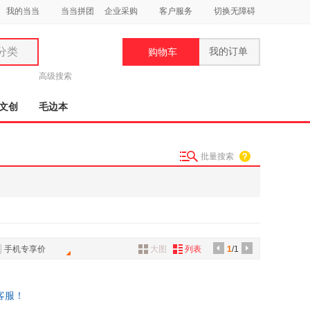
我的当当
当当拼团
企业采购
客户服务
切换无障碍
分类
我的订单
购物车
类
高级搜索
文创
毛边本
批量搜索
妆
品
饰
鞋
手机专享价
大图
列表
1
/1
用
饰
客服！