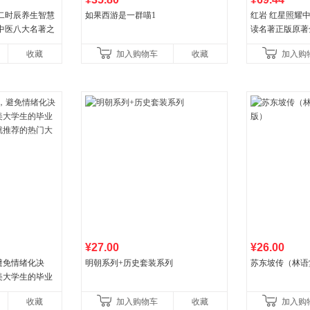
二时辰养生智慧
如果西游是一群喵1
红岩 红星照耀
中医八大名著之
读名著正版原著
漫画版原版
益言著套装共2
收藏
加入购物车
收藏
加入购
初中生课外书中
¥27.00
¥26.00
避免情绪化决
明朝系列+历史套装系列
苏东坡传（林语
美大学生的毕业
就推荐的热门大
收藏
加入购物车
收藏
加入购