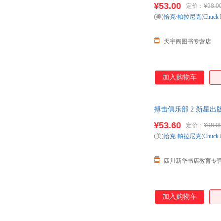
¥53.00
定价：
¥98.0
(美)
恰克·帕拉尼克
(
Chuck
天宇阁图书专营店
加入购物车
搏击俱乐部 2 新星
¥53.60
定价：
¥98.0
(美)
恰克·帕拉尼克
(
Chuck
四川新华书店教育专
加入购物车