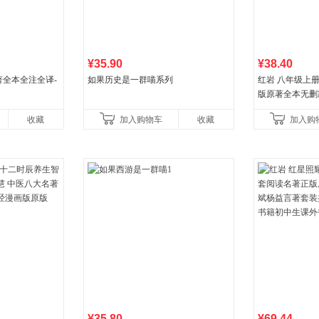
¥35.90
¥38.40
全本全注全译-
如果历史是一群喵系列
红岩 八年级上
版原著全本无删
国主义红色经典
收藏
加入购物车
收藏
加入购
国青年出版社
¥35.80
¥69.44