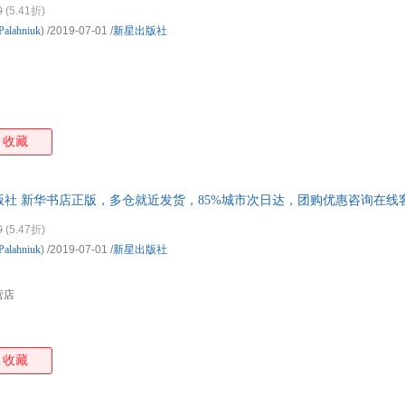
0
(5.41折)
箱包皮
Palahniuk
)
/2019-07-01
/
新星出版社
手表饰
运动户
汽车用
食品
手机通
收藏
数码影
电脑办
大家电
出版社 新华书店正版，多仓就近发货，85%城市次日达，团购优惠咨询在线
家用电
0
(5.47折)
Palahniuk
)
/2019-07-01
/
新星出版社
营店
收藏