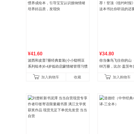
¥41.60
¥34.80
波西和皮普7册经典套装(小小聪明豆
你当像鸟飞往你的山
系列绘本)0-4岁低幼启蒙情绪管理习惯
00万册，比尔·盖茨
养成绘本，引导宝宝认识接纳情绪培
顶《纽约时报》畅销榜
加入购物车
收藏
加入购物车
养好品质，发现快
比你听说的还要