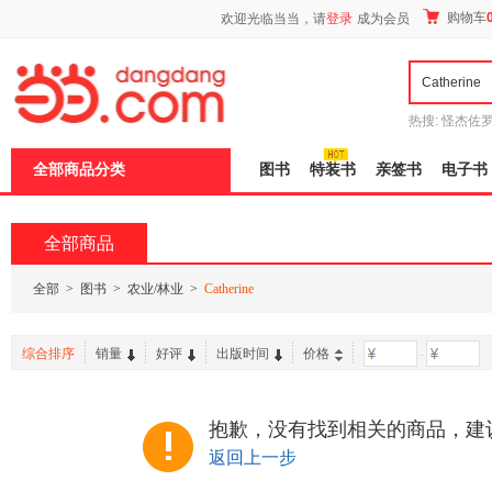
新
购物车
欢迎光临当当，请
登录
成为会员
窗
口
打
开
无
障
热搜:
怪杰佐
碍
谎
吾辈如神
说
全部商品分类
图书
特装书
亲签书
电子书
明
页
面,
按
全部商品
Ctrl
加
波
全部
>
图书
>
农业/林业
>
Catherine
浪
键
打
综合排序
销量
好评
出版时间
价格
-
开
导
盲
模
抱歉，没有找到相关的商品，建
式
返回上一步