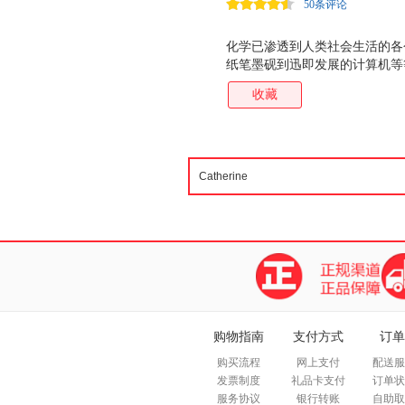
50条评论
01
/
化学工业出版社
化学已渗透到人类社会生活的各
纸笔墨砚到迅即发展的计算机等
环境、材料、生命和信息 等社
收藏
至*终解决，都离不开化学。没
来，化学的成就被那些以化学为
别地方化学被妖魔化了。全世界
此，使公众客观、准确、全面地
作者义不容辞的责任。 为此，美国化
Context：Applying Chemis
社会普遍关注的环境、能源、材
材，深入浅出地介绍其中*基本
购物指南
支付方式
订单
购买流程
网上支付
配送服
发票制度
礼品卡支付
订单状
服务协议
银行转账
自助取