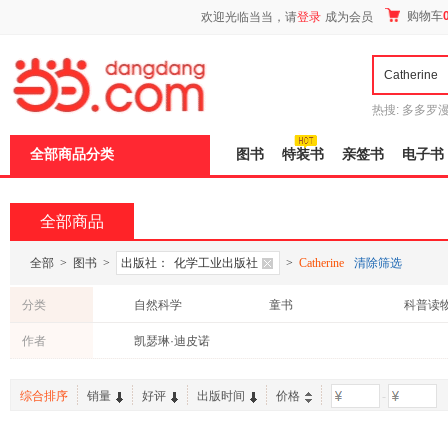
新
购物车
欢迎光临当当，请
登录
成为会员
窗
口
打
开
无
障
热搜:
多多罗
碍
传说
十日终
说
全部商品分类
图书
特装书
亲签书
电子书
明
页
面,
按
全部商品
Ctrl
加
波
全部
>
图书
>
出版社：
化学工业出版社
>
Catherine
清除筛选
浪
键
分类
自然科学
童书
科普读
打
开
作者
凯瑟琳·迪皮诺
导
盲
模
综合排序
销量
好评
出版时间
价格
-
式