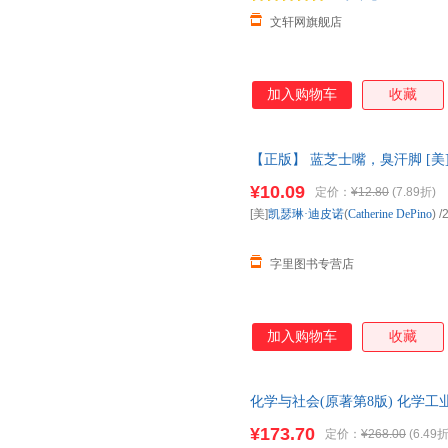
文轩网旗舰店
加入购物车
收藏
【正版】 蓝芝士嘴，臭汗脚 [美]凯瑟
版社 97871222105 正版
¥10.09
定价：
¥12.80
(7.89折)
[美]
凯瑟琳·迪皮诺
(
Catherine
DePino
)
/
字里图书专营店
加入购物车
收藏
化学与社会(原著第8版) 化学
85%城市次日达，团购优惠咨询
¥173.70
定价：
¥268.00
(6.49折