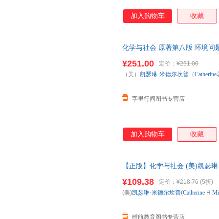
加入购物车
收藏
化学与社会 原著第八版 环境问
食品化学 环境能源化学 药物化
¥251.00
定价：
¥251.00
（美）
凯瑟琳·米德尔坎普
（
Catherine
字里行间图书专营店
加入购物车
收藏
【正版】化学与社会 (美)凯瑟琳·米德尔坎
著,段连运 等 译 套装图书为
¥109.38
定价：
¥218.76
(5折)
(美)
凯瑟琳·米德尔坎普
(
Catherine
H
Mi
维航教育图书专营店