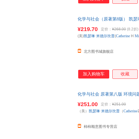
化学与社会（原著第8版） 凯瑟
华书店正版图书书籍】 新华书店 
¥219.70
定价：
¥268.00
(8.2折)
城市次日送达
(美)
凯瑟琳·米德尔坎普
(
Catherine
H
Mi
北方图书城旗舰店
加入购物车
收藏
化学与社会 原著第八版 环境问
化学 环境能源化学 药物化学 
¥251.00
定价：
¥251.00
（美）
凯瑟琳·米德尔坎普
（
Catherine
柿柿顺意图书专营店