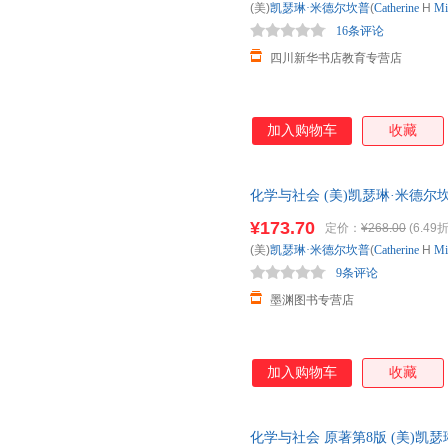
(美)
凯瑟琳·米德尔坎普
(
Catherine
H
Mi
16条评论
四川新华书店教育专营店
加入购物车
收藏
化学与社会 (美)凯瑟琳·米德尔坎普(Ca
等 译 著 新华书店正版，多仓
¥173.70
定价：
¥268.00
(6.49折
线客服！
(美)
凯瑟琳·米德尔坎普
(
Catherine
H
Mi
9条评论
墨渊图书专营店
加入购物车
收藏
化学与社会 原著第8版 (美)凯瑟琳·米德