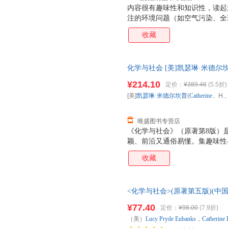
内容很有趣味性和知识性，读起
注的环境问题（如空气污染、全
能、电池），以及与我们日常生
收藏
营养、基因等等。介绍了很多基
他们的潜在性和危险性做出合理
生活的人拿来看看。 能帮助我
化学与社会 [美]凯瑟琳·米德尔坎普(Ca
中常遇到的问题展开的，非常贴
9787122314307 化 【速
样”“说不定这样也可以”的感
¥214.10
定价：
¥389.46
(5.5折)
[美]
凯瑟琳·米德尔坎普
(
Catherine
、H.
唯盛图书专营店
《化学与社会》（原著第8版）
颖、前沿又通俗易懂。集趣味性
人们普遍关注的话题，讨论了其
收藏
环境问题，如空气污染、全球变
形成的根源及解决途径；对于目
如核能、氢能、太阳能、电池等
<化学与社会>(原著第五版)(
塑料、药物、食物、营养、基因
好地了解并对其潜在性和危险性
¥77.40
定价：
¥98.00
(7.9折)
大学普通化学教材，其主要读者
（美）
Lucy
Pryde
Eubanks
，
Catherine
作为对化学感兴趣的人群的科学