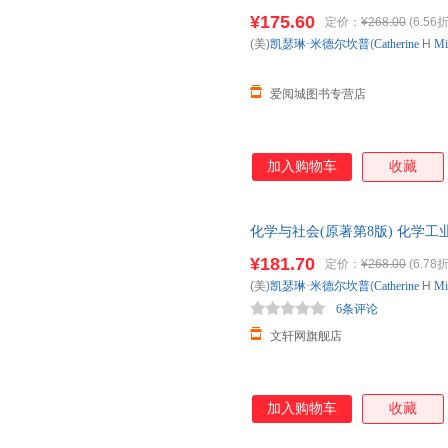
著;段连运 等 新华书店正版，
¥175.60
定价：
¥268.00
(6.56折
询在线客服！
(美)
凯瑟琳·米德尔坎普
(
Catherine
H
Mi
爱阅城图书专营店
加入购物车
收藏
化学与社会(原著第8版) 化学
85%城市次日达，团购优惠咨询
¥181.70
定价：
¥268.00
(6.78折
(美)
凯瑟琳·米德尔坎普
(
Catherine
H
Mi
6条评论
文轩网旗舰店
加入购物车
收藏