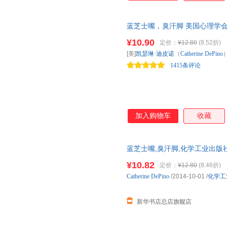
蓝芝士嘴，臭汗脚 美国心理学会
校被欺负怎么办？作者给“亲爱的
¥10.90
定价：
¥12.80
(8.52折)
帮助孩子躲避、对抗、制服那些
[美]
凯瑟琳·迪皮诺
（
Catherine
DePino
1415条评论
加入购物车
收藏
蓝芝士嘴,臭汗脚,化学工业出版
规发票 多仓就近发货 85%城市次
¥10.82
定价：
¥12.80
(8.46折)
Catherine
DePino
/2014-10-01
/
化学工
新华书店总店旗舰店