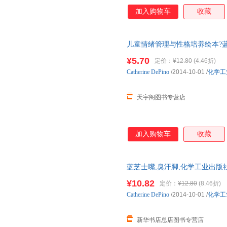
加入购物车
收藏
儿童情绪管理与性格培养绘本?蓝
学工业出版社 新华书店正版，
¥5.70
定价：
¥12.80
(4.46折)
询在线客服！
Catherine
DePino
/2014-10-01
/
化学工
天宇阁图书专营店
加入购物车
收藏
蓝芝士嘴,臭汗脚,化学工业出版
规发票 多仓就近发货 85%城市次
¥10.82
定价：
¥12.80
(8.46折)
Catherine
DePino
/2014-10-01
/
化学工
新华书店总店图书专营店