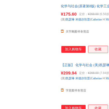
化学与社会(原著第8版) 化学
85%城市次日达，团购优惠咨询
¥175.60
定价：
¥268.00
(6.56折
(美)
凯瑟琳·米德尔坎普
(
Catherine
H
Mi
天宇阁图书专营店
加入购物车
收藏
【正版】 化学与社会 (美)凯瑟琳·米德尔
著,段连运 等 译 正版图书，
¥209.94
定价：
¥268.00
(7.84折
(美)
凯瑟琳·米德尔坎普
(
Catherine
H
Mi
字里图书专营店
加入购物车
收藏