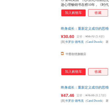
逊心理畅销书在榜10年，《时
比尔·盖茨撰文推荐。◎ 斯坦福
加入购物车
收藏
究成果的经典作品。成功不在先
于现有成果、避免失败可能的固
长型，决定了你能在成功路上走多
终身成长：重新定义成功的思维模
功”更有意义？如果一段感情需
系在线客服，介意
一位天才老板带领一群天才员工
¥30.60
定价：
¥56.72
(5.4折)
着我们生活和工作的方方面面，
[美]
卡罗尔·德韦克
（
Carol
Dweck
） 
式，改变前进的方向。◎ *修
章节。
中图创优旗舰店
加入购物车
收藏
终身成长：重新定义成功的思维模
系在线客服，介意
¥47.46
定价：
¥76.95
(6.17折)
[美]
卡罗尔·德韦克
（
Carol
Dweck
） 