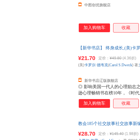
中图创优旗舰店
加入购物车
收藏
【新华书店】 终身成长,(美)卡罗尔·德
西人民出版社,978721 新华
¥21.70
定价：
¥49.80
(4.36折)
近发货 85%城市次日送达!团购
(美)
卡罗尔·德韦克
(
Carol
S.Dweck
) 著;
新华书店辽版旗舰店
◎ 影响美国一代人的心理励志
逊心理畅销书在榜10年，《时
比尔?盖茨撰文推荐。 ◎ 斯坦
加入购物车
收藏
究成果的经典作品。成功不在先
于现有成果、避免失败可能的固
长型，决定了你能在成功路上走多
教会185个社交故事社交故事新编 卡
虹译 译 卡罗尔·格雷（Caro
¥28.70
定价：
¥145.40
(1.98折)