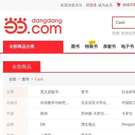
新
购物车
欢迎光临当当，请
登录
成为会员
窗
口
打
开
无
障
热搜:
怪杰佐
碍
谎
吾辈如神
说
全部商品分类
图书
特装书
亲签书
电子书
明
页
面,
按
全部商品
Ctrl
加
波
全部
>
图书
>
Carol
浪
键
分类
英文原版书
童书
社会科
打
开
心理学
医学
小说
出版社
外语教学与研究出版社
北京语言大学出版社
中国轻
导
成功/励志
教材
工业技
盲
化学工业出版社
上海教育出版社
华夏出
作者
陈琦
乔伊斯·卡罗尔·欧茨
卡罗尔
模
历史
港台圖書
保健/养
式
人民邮电出版社
海燕出版社
上海文
卡罗尔·鲁基特
卡罗尔·博尔特
楚祎楠
品牌
DK
博文视点
科普读物
投资理财
考试
清华大学出版社
科学出版社
外文出
王甜甜
皇甫秋实
班凯乐
艺术
哲学/宗教
青春文