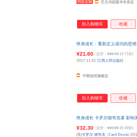
明星店铺
艺凡书苑图书专营店
加入购物车
收藏
终身成长：重新定义成功的思维模
系在线客服，介意
¥21.60
定价：
¥45.92
(4.71折)
2017-11-01
/
江西人民出版社
中图创优旗舰店
加入购物车
收藏
终身成长 卡罗尔德韦克著 影响
划手册 个人成长自我实现自我
¥32.30
定价：
¥49.80
(6.49折)
[美]
卡罗尔·德韦克
（
Carol
Dweck
)
/20