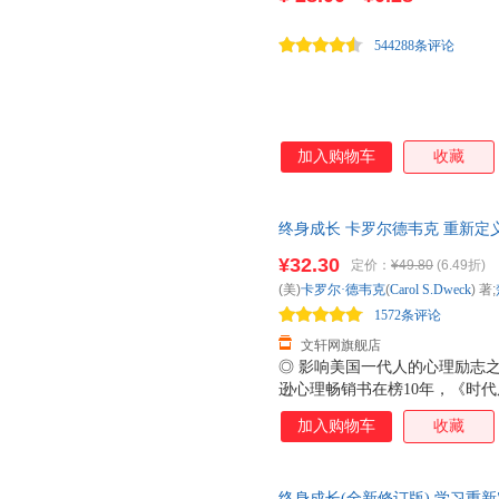
能缔造 卓越？ 思维模式 的不同
有 充分的机会 与 可能扭转自
544288条评论
加入购物车
收藏
终身成长 卡罗尔德韦克 重新定
成功学观点 心理学百科书 教育
¥32.30
定价：
¥49.80
(6.49折)
近发货，85%城市次日达，团
(美)
卡罗尔·德韦克
(
Carol
S.Dweck
) 著;
1572条评论
文轩网旗舰店
◎ 影响美国一代人的心理励志
逊心理畅销书在榜10年，《时
比尔?盖茨撰文推荐。 ◎ 斯坦
加入购物车
收藏
究成果的经典作品。成功不在先
于现有成果、避免失败可能的固
长型，决定了你能在成功路上走多
终身成长(全新修订版) 学习重