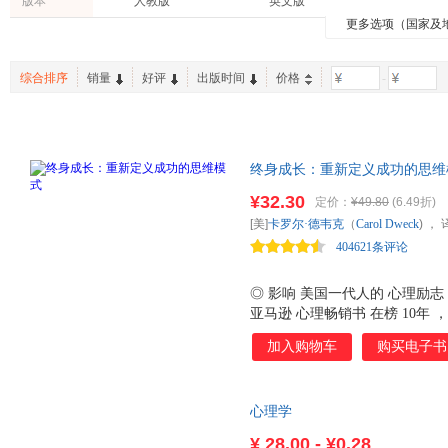
版本
人教版
英文版
广东旅游出版社
机械工业出版社
斯科特
斯蒂米尔
张敏
更多选项（国家及
体育/运动
自然科学
育儿/早
西安交通大学出版社
中国医药科技出版社
卡罗尔·罗思
吴钧陶
刘易斯·
经济
古籍
工具书
世界图书出版公司
团结出版社
北京大
王晓鹏
斯诺
王薇
综合排序
销量
好评
出版时间
价格
-
两性关系
农业/林业
旅游/地
北京大学医学出版社
上海三联书店
西苑出
刘玉红
刘焱
浪花朵
新华出版社
西南师范大学出版社
作家出
卡罗尔·舒曼
卡里·派罗
加里
晨光出版社
南京师范大学出版社
海南出
终身成长：重新定义成功的思维
教育科学出版社
人民文学出版社
浙江教
成功学观点，影响美国校园教育
¥32.30
中国劳动社会保障出版社
北京联合出版公司
定价：
¥49.80
(6.49折)
[美]
卡罗尔·德韦克
（
Carol
Dweck
) ，
北京出版社
华文出版社
浙江大
404621条评论
二十一世纪出版社
江苏人民出版社
湖南美
广东人民出版社
中国科学技术大学出版社
中央编
◎ 影响 美国一代人的 心理励
经济日报出版社
亚马逊 心理畅销书 在榜 10年
贵州科技出版社
报》热赞， 比尔 盖茨撰文推荐 
加入购物车
购买电子书
总结 数十年研究成果的 经典 作品
于 思维模式：是满足 于 现 有
为豪 、寻求 挑战机会 的 成长
心理学
子 你好 聪明 还是 你真用功 更
味着我们 注定 不适合在一起？ 
¥
28.00 - ¥0.28