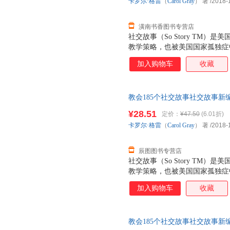
卡罗尔·格雷
（
Carol
Gray
） 著
/2018-
潢南书香图书专营店
社交故事（So Story TM）是
教学策略，也被美国国家孤独症
针对孤独症儿童核心问题之一—
加入购物车
收藏
开干预，在写故事和说故事的过
同的社交场合中适当的或可能出
的反应，从而引导儿童做出正确
教会185个社交故事社交故事新编 卡
编》作为十五周年增订纪念版，
虹译 译 卡罗尔·格雷（Caro
年两个阶段的社交故事，共收录由
¥28.51
定价：
¥47.50
(6.01折)
卡罗尔还在《社交故事新编》中
卡罗尔·格雷
（
Carol
Gray
） 著
/2018-
教育者及家长可以依此编写符合
注华夏特教微信公众号，
辰图图书专营店
社交故事（So Story TM）是
教学策略，也被美国国家孤独症
针对孤独症儿童核心问题之一—
加入购物车
收藏
开干预，在写故事和说故事的过
同的社交场合中适当的或可能出
的反应，从而引导儿童做出正确
教会185个社交故事社交故事新编 卡
编》作为十五周年增订纪念版，