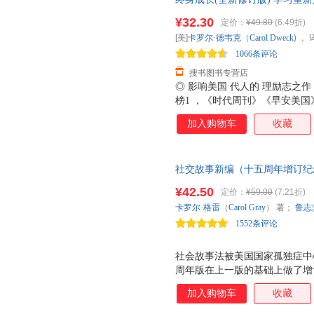
功”更有意义？如果一段感情需
志影响美国教育创新理念励志书
一位天才老板带领一群天才员工
¥32.30
定价：
¥49.80
(6.49折)
着我们生活和工作的方方面面，
[美]
卡罗尔·德韦克
（
Carol
Dweck
) ，
式，改变前进的方向。◎ 近期
1066条评论
了新章节。
搜书图书专营店
◎ 影响美国 代人的 理励志之
榜1 ，《时代周刊》《早安美国
◎ 斯坦福大学 理学教授卡罗 
加入购物车
收藏
先天，不靠外在，关键在于思维
定型，还是以努力为豪、寻求挑
多远。 ◎ 夸孩子 你好聪明 还
社交故事新编（十五周年增订纪念
经营，意味着我们注定不适合在 
造 越？思维模式的不同影响着
¥42.50
定价：
¥59.00
(7.21折)
会与可能扭转自己的思维模式，
卡罗尔·格雷
（
Carol
Gray
） 著；
鲁志
上参考读者反馈，增补了新章节
1552条评论
社会故事法被美国国家孤独症中
周年版在上一版的基础上做了增订
增加了学龄前和青少年两个阶段
加入购物车
收藏
对故事内容画的洗手、洗澡等步
复关键词 即可获得 这185个社