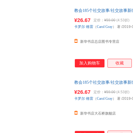
到了世界知名阿斯伯格综合征领
教会185个社交故事/社交故事
托尼 阿特伍德博士（Tony Attwo
书店总店自营店】 新华正版全新
型联合开发者巴里 M. 普桑瑞博士（Barr
¥26.67
定价：
¥59.00
(4.53折)
达！团购优惠咨询：1328417850
推荐
卡罗尔·格雷
（
Carol
Gray
） 著
/2019-
新华书店总店图书专营店
加入购物车
收藏
教会185个社交故事/社交故事新
书店自营店】 新华正版全新 正
¥26.67
定价：
¥59.00
(4.53折)
购优惠咨询：13284178503
卡罗尔·格雷
（
Carol
Gray
） 著
/2019-
新华书店大石桥旗舰店