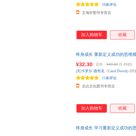
16条评论
文海轩图书专营店
加入购物车
收藏
终身成长 重新定义成功的思维模
育创新理念的畅销图书 成长型
¥32.30
定价：
¥49.80
(6.49折)
[美]
卡罗尔·德韦克
（
Carol
Dweck
)
/20
11条评论
启点文化图书专营店
加入购物车
收藏
终身成长 学习重新定义成功的
尔·盖茨撰文推荐，颠覆传统成