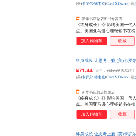
(美)
卡罗尔·德韦克
(
Carol
S.Dweck
) 著;
新华书店总店图书专营店
《终身成长》◎ 影响美国一代
点。美国亚马逊心理畅销书在榜
日报》热赞，比尔?盖茨撰文推荐
加入购物车
收藏
总结数十年研究成果的经典作品
模式：是满足于现有成果、避免
挑战机会的成长型，决定了你能
终身成长 让思考上瘾,(美)卡罗尔·德韦
江西人民出版社等 【新华 新华正
¥71.44
定价：
¥118.80
(6.02折)
日送达！团购优惠咨询：1328417
(美)
卡罗尔·德韦克
(
Carol
S.Dweck
) 著;
新华书店总店旗舰店
《终身成长》◎ 影响美国一代
点。美国亚马逊心理畅销书在榜
日报》热赞，比尔?盖茨撰文推荐
加入购物车
收藏
总结数十年研究成果的经典作品
模式：是满足于现有成果、避免
挑战机会的成长型，决定了你能
终身成长 让思考上瘾,(美)卡罗尔·德韦