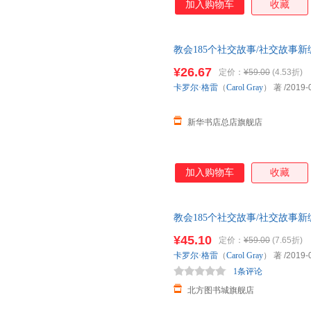
加入购物车
收藏
教会185个社交故事/社交故事
书店总店旗舰店】 新华正版全新
¥26.67
定价：
¥59.00
(4.53折)
达！团购优惠咨询：1328417850
卡罗尔·格雷
（
Carol
Gray
） 著
/2019-
新华书店总店旗舰店
加入购物车
收藏
教会185个社交故事/社交故事新编
Gray） 著 华夏出版社 【新华
¥45.10
定价：
¥59.00
(7.65折)
发货 85%城市次日送达
卡罗尔·格雷
（
Carol
Gray
） 著
/2019-
1条评论
北方图书城旗舰店