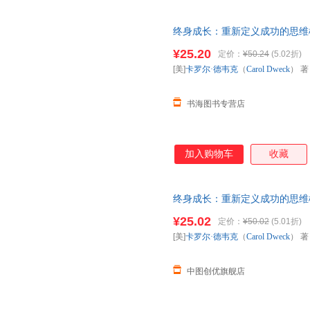
于 思维模式：是满足 于 现 有
为豪 、寻求 挑战机会 的 成长
终身成长：重新定义成功的思维模
子 你好 聪明 还是 你真用功 更
多详情请联系在线客服，介意
味着我们 注定 不适合在一起？ 
¥25.20
定价：
¥50.24
(5.02折)
能缔造 卓越？ 思维模式 的不同
[美]
卡罗尔·德韦克
（
Carol
Dweck
） 
有 充分的机会 与 可能扭转自
书海图书专营店
加入购物车
收藏
终身成长：重新定义成功的思维模
系在线客服，介意
¥25.02
定价：
¥50.02
(5.01折)
[美]
卡罗尔·德韦克
（
Carol
Dweck
） 
中图创优旗舰店