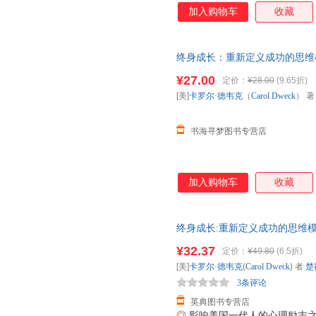
加入购物车
收藏
终身成长：重新定义成功的思维模
片为准发货)
¥27.00
定价：
¥28.00
(9.65折)
[美]
卡罗尔·德韦克
（
Carol
Dweck
） 
书海寻梦图书专营店
加入购物车
收藏
终身成长:重新定义成功的思维模式 [美
楠 江西人民出版社 97872
¥32.37
定价：
¥49.80
(6.5折)
[美]
卡罗尔·德韦克
(
Carol
Dweck
) 者
楚
3条评论
英典图书专营店
◎ 影响美国一代人的心理励志