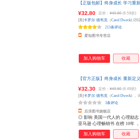
【正版包邮】终身成长 学习重
子 你好 聪明 还是 你真用功 更
影响 樊登。比尔·盖茨撰文推荐
味着我们 注定 不适合在一起？ 
¥32.80
定价：
¥49.80
(6.59折)
能缔造 卓越？ 思维模式 的不同
[美]
卡罗尔·德韦克
（
Carol
Dweck
)
/20
有 充分的机会 与 可能扭转自
213条评论
爱知图书专营店
加入购物车
收藏
【官方正版】终身成长 重新定义
励志书籍 影响美国校园教育创
¥32.30
定价：
¥49.80
(6.49折)
[美]
卡罗尔·德韦克
（
Carol
Dweck
) ，
3条评论
后浪图书旗舰店
◎ 影响 美国一代人的 心理励
亚马逊 心理畅销书 在榜 10年
报》热赞， 比尔 盖茨撰文推荐 
加入购物车
收藏
总结 数十年研究成果的 经典 作品