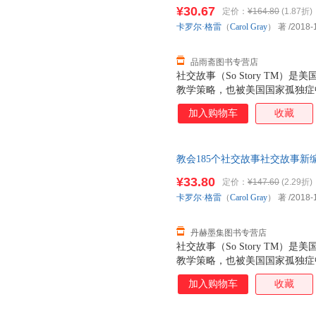
虹译 译 卡罗尔·格雷（Caro
年两个阶段的社交故事，共收录由
¥30.67
定价：
¥164.80
(1.87折)
卡罗尔还在《社交故事新编》中
卡罗尔·格雷
（
Carol
Gray
） 著
/2018-
教育者及家长可以依此编写符合
注华夏特教微信公众号，
品雨斋图书专营店
社交故事（So Story TM）是
教学策略，也被美国国家孤独症
针对孤独症儿童核心问题之一—
加入购物车
收藏
开干预，在写故事和说故事的过
同的社交场合中适当的或可能出
的反应，从而引导儿童做出正确
教会185个社交故事社交故事新编 卡
编》作为十五周年增订纪念版，
虹译 译 卡罗尔·格雷（Caro
年两个阶段的社交故事，共收录由
¥33.80
定价：
¥147.60
(2.29折)
卡罗尔还在《社交故事新编》中
卡罗尔·格雷
（
Carol
Gray
） 著
/2018-
教育者及家长可以依此编写符合
注华夏特教微信公众号，
丹赫墨集图书专营店
社交故事（So Story TM）是
教学策略，也被美国国家孤独症
针对孤独症儿童核心问题之一—
加入购物车
收藏
开干预，在写故事和说故事的过
同的社交场合中适当的或可能出