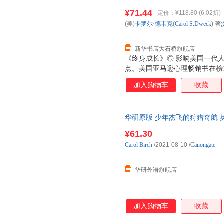
江西人民出版社等 【新华 新华正
¥71.44
定价：
¥118.80
(6.02折)
日送达！团购优惠咨询：1328417
(美)
卡罗尔·德韦克
(
Carol
S.Dweck
) 著;
新华书店大石桥旗舰店
《终身成长》◎ 影响美国一代
点。美国亚马逊心理畅销书在榜
日报》热赞，比尔?盖茨撰文推荐
加入购物车
收藏
总结数十年研究成果的经典作品
模式：是满足于现有成果、避免
挑战机会的成长型，决定了你能
华研原版 少年杰飞的狩猎奇航 英文原版
英语书籍 布克奖短名单
¥61.30
Carol
Birch
/2021-08-10
/
Canongate
华研外语旗舰店
加入购物车
收藏