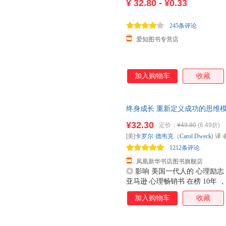
¥
32.80 - ¥0.33
245条评论
爱知图书专营店
加入购物车
收藏
终身成长 重新定义成功的思维模
实现成功励志心理学正版书籍 
¥32.30
定价：
¥49.80
(6.49折)
[美]
卡罗尔·德韦克
（
Carol
Dweck
) 译
1212条评论
凤凰新华书店图书旗舰店
◎ 影响 美国一代人的 心理励
亚马逊 心理畅销书 在榜 10年
报》热赞， 比尔 盖茨撰文推荐 
加入购物车
收藏
总结 数十年研究成果的 经典 作品
于 思维模式：是满足 于 现 有
为豪 、寻求 挑战机会 的 成长