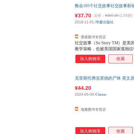
的反应，从而引导儿童做出正确
教会185个社交故事社交故事新编 卡
编》作为十五周年增订纪念版，
虹译 译卡罗尔·格雷（Carol
年两个阶段的社交故事，共收录由
¥37.70
定价：
¥360.36
(1.05折)
子发票！
卡罗尔还在《社交故事新编》中
2018-11-01
/
华夏出版社
教育者及家长可以依此编写符合
注华夏特教微信公众号，
墨香图书专营店
社交故事（So Story TM）是
教学策略，也被美国国家孤独症
针对孤独症儿童核心问题之一—
加入购物车
收藏
开干预，在写故事和说故事的过
同的社交场合中适当的或可能出
的反应，从而引导儿童做出正确
克里斯托弗克里德的尸体 英文原版 The B
编》作为十五周年增订纪念版，
伦奖青少年读物
年两个阶段的社交故事，共收录由
¥44.20
卡罗尔还在《社交故事新编》中
2024-05-09
/
Clarion
教育者及家长可以依此编写符合
注华夏特教微信公众号，
瑞雅图书专营店
加入购物车
收藏