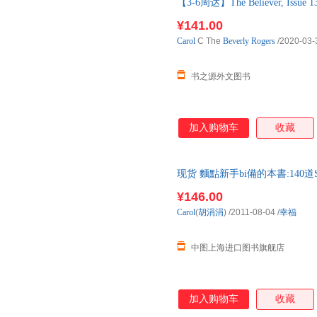
【3-6周达】The Believer, Issue 1
购】进口原版图书，一般3-6周
¥141.00
Carol
C The
Beverly
Rogers
/2020-03-
书之源外文图书
加入购物车
收藏
现货 麵點新手bi備的本書:140道S
¥146.00
Carol
(
胡涓涓
)
/2011-08-04
/
幸福
中图上海进口图书旗舰店
加入购物车
收藏