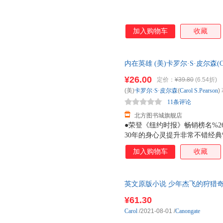
加入购物车
收藏
内在英雄 (美)卡罗尔·S·皮尔森(Car
社 【新华书店正版图书 新华书店
¥26.00
定价：
¥39.80
(6.54折)
城市次日送达
(美)
卡罗尔·S·皮尔森
(
Carol
S.Pearson
)
11条评论
北方图书城旗舰店
●荣登《纽约时报》畅销榜名%26nbsp;
30年的身心灵提升非常不错经典%26nbs
英、德、法、意、韩等十几种语言出版%26n
加入购物车
收藏
一本足以应对动荡不安世界的人
南%26nbsp;%26nbsp;%26nb
追捧
英文原版小说 少年杰飞的狩猎奇航 Ja
¥61.30
Carol
/2021-08-01
/
Canongate