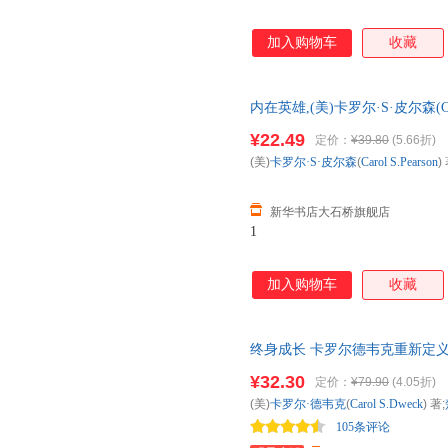
加入购物车
收藏
内在英雄,(美)卡罗尔·S·皮尔森(Car
社【新华书店自营店】 新华正版
¥22.49
定价：
¥39.80
(5.66折)
送达！
(美)
卡罗尔·S·皮尔森
(
Carol
S.Pearson
)
新华书店大石桥旗舰店
1
加入购物车
收藏
终身成长 卡罗尔德韦克重新定
西人民出版社正版当当自营全新
¥32.30
定价：
¥79.90
(4.05折)
(美)
卡罗尔·德韦克
(
Carol
S.Dweck
) 著;
105条评论