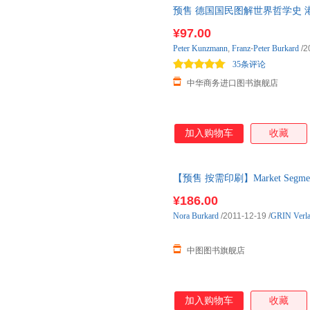
预售 德国国民图解世界哲学史 港台原版 dtv
台湾商 10月中旬到货,圖文並陳
¥97.00
Peter
Kunzmann
,
Franz
-
Peter
Burkard
/2
35条评论
中华商务进口图书旗舰店
加入购物车
收藏
【预售 按需印刷】Market Segmenta
后10天内发货
¥186.00
Nora
Burkard
/2011-12-19
/
GRIN Verl
中图图书旗舰店
加入购物车
收藏