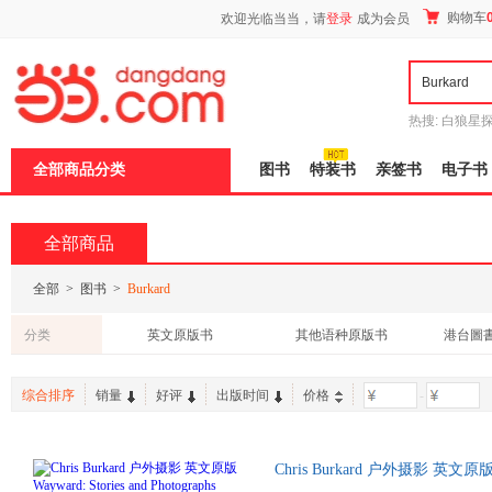
新
购物车
欢迎光临当当，请
登录
成为会员
窗
口
打
开
无
障
热搜:
白狼星
碍
师3
重建秦
说
全部商品分类
图书
特装书
亲签书
电子书
明
页
面,
按
全部商品
Ctrl
加
波
全部
>
图书
>
Burkard
浪
键
分类
英文原版书
其他语种原版书
港台圖
打
开
导
综合排序
销量
好评
出版时间
价格
-
盲
模
式
Chris Burkard 户外摄影 英文原版 Wa
发货, 通常付款后2-3周到货