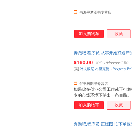
书海寻梦图书专营店
加入购物车
收藏
奔跑吧 程序员 从零开始打造产
¥160.00
定价：
¥400.00
(4折)
[美]
叶夫根尼·布里克曼
（
Yevgeniy
Br
伴书房图书专营店
如果你在创业公司工作或正打算
变的市场环境下杀出一条血路。
去运作它，本书会介绍如何打破
加入购物车
收藏
一名刚入行的程序员，本书汇集
的经验。 如果你是一名经验丰
性认识并做出适当改变。 如果
奔跑吧,程序员 正版图书,下单速
程序员的思维方式。 如果你对
业的所有真相。 硅谷程序员创业