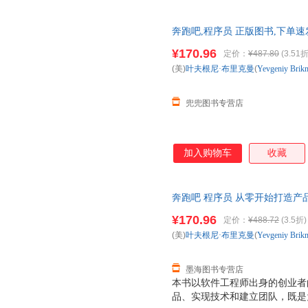
奔跑吧,程序员 正版图书,下单速
¥170.96
定价：
¥487.80
(3.51折
(美)
叶夫根尼·布里克曼
(
Yevgeniy
Brik
兜兜图书专营店
加入购物车
收藏
奔跑吧 程序员 从零开始打造产品
（Yevgeniy Brikman） 
¥170.96
定价：
¥488.72
(3.5折)
(美)
叶夫根尼·布里克曼
(
Yevgeniy
Brik
墨海图书专营店
本书以软件工程师出身的创业者
品、实现技术和建立团队，既是