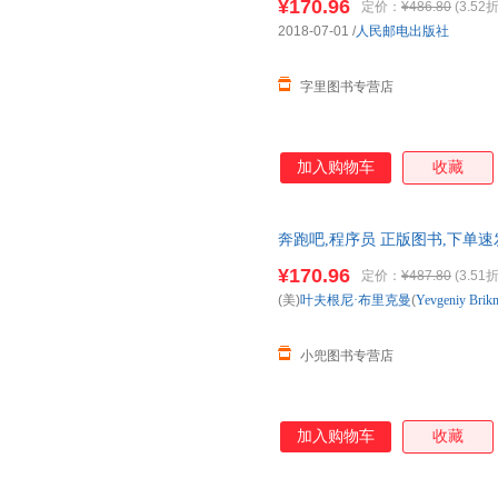
¥170.96
定价：
¥486.80
(3.52折
为行业高手 ·如何成为掌握自己
2018-07-01
/
人民邮电出版社
去创业 ·如何避开创业路上的九
青衣、慢雾科技联合创
字里图书专营店
加入购物车
收藏
奔跑吧,程序员 正版图书,下单速
¥170.96
定价：
¥487.80
(3.51折
(美)
叶夫根尼·布里克曼
(
Yevgeniy
Brik
小兜图书专营店
加入购物车
收藏