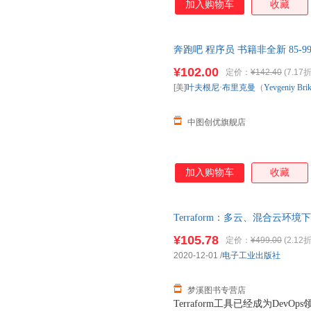
加入购物车
收藏
奔跑吧 程序员 书籍非全新 85
¥102.00
定价：
¥142.40
(7.17折
[美]
叶夫根尼·布里克曼
（
Yevgeniy
Bri
中图创优旗舰店
加入购物车
收藏
Terraform：多云、混合云环
里克曼） 著；[美]Yevgeni
¥105.78
定价：
¥499.00
(2.12折
子发票！
2020-12-01
/
电子工业出版社
梦溪图书专营店
Terraform工具已经成为De