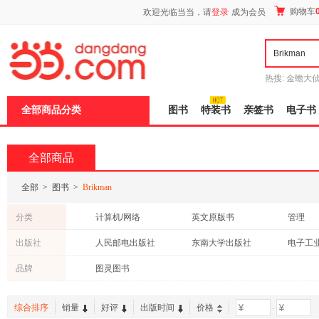
新
购物车
欢迎光临当当，请
登录
成为会员
窗
口
打
开
无
障
热搜:
金蟾大
碍
边带走
耶路
说
全部商品分类
图书
特装书
亲签书
电子书
明
页
面,
按
全部商品
Ctrl
加
波
全部
>
图书
>
Brikman
浪
键
分类
计算机/网络
英文原版书
管理
打
开
教材
成功/励志
法律
出版社
人民邮电出版社
东南大学出版社
电子工
导
盲
品牌
图灵图书
模
式
综合排序
销量
好评
出版时间
价格
-