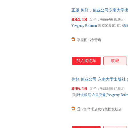
正版 你好，创业公司东南大学出版社978
人创业 正版图书，下单速发，
¥84.18
定价：
¥122.00
(6.9折)
Yevgeniy
,
Brikman
著
/2018-01-01
/
东
字里图书专营店
加入购物车
收藏
你好,创业公司 东南大学出版社 (美)叶
你好,创业公司 东南大学出版社 (美)叶
¥95.16
定价：
¥122.00
(7.8折)
影印版
(美)
叶夫根尼·布里克曼
(
Yevgeniy
Brik
辽宁新华书店发行集团旗舰店