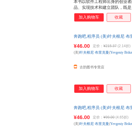
本书以软件工程师出身的创业者
品、实现技术和建立团队，既是
所有程序员系统认识IT行业。
加入购物车
收藏
详细描绘创业的原始景象，具体
销、技术栈的选择、整洁的代码
本书适合所有程序员，尤其是准
奔跑吧,程序员 (美)叶夫根尼·布里克曼
邮电出版社【正版】 全国三仓
¥46.00
定价：
¥215.37
(2.14折)
(美)
叶夫根尼·布里克曼
(
Yevgeniy
Brik
古韵图书专营店
加入购物车
收藏
奔跑吧,程序员 (美)叶夫根尼·布里克曼
民邮电出版社 【正版】
¥46.00
定价：
¥99.00
(4.65折)
(美)
叶夫根尼·布里克曼
(
Yevgeniy
Brik