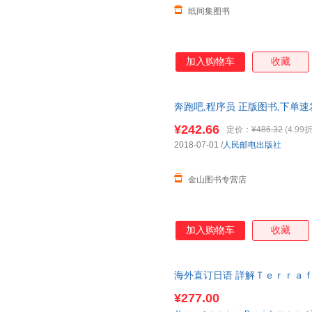
纸间集图书
加入购物车
收藏
奔跑吧,程序员 正版图书,下单速
¥242.66
定价：
¥486.32
(4.99折
2018-07-01
/
人民邮电出版社
金山图书专营店
加入购物车
收藏
海外直订日语 詳解Ｔｅｒｒａｆ
ｓ Ｃｏｄｅを実現する 詳解Ｔ
¥277.00