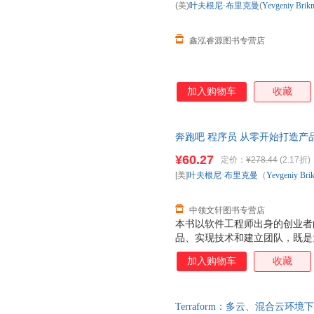
(美)
叶夫根尼·布里克曼
(
Yevgeniy
Brik
鑫泓睿源图书专营店
加入购物车
收藏
奔跑吧 程序员 从零开始打造产品
（Yevgeniy Brikman）
¥60.27
定价：
¥278.44
(2.17折)
退换】
[美]
叶夫根尼·布里克曼
（
Yevgeniy
Bri
中领文轩图书专营店
本书以软件工程师出身的创业者
品、实现技术和建立团队，既是
所有程序员系统认识IT行业。
加入购物车
收藏
详细描绘创业的原始景象，具体
销、技术栈的选择、整洁的代码
本书适合所有程序员，尤其是准
Terraform：多云、混合云环境