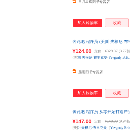
日月星辉图书专营店
加入购物车
收藏
奔跑吧,程序员 (美)叶夫根尼·布里克曼
邮电出版社，【正版保证 全国
¥124.00
定价：
¥329.37
(3.77折
(美)
叶夫根尼·布里克曼
(
Yevgeniy
Brik
墨雨图书专营店
加入购物车
收藏
奔跑吧 程序员 从零开始打造产品
拍图以图片为准发货)
¥147.00
定价：
¥148.00
(9.94折
[美]
叶夫根尼·布里克曼
（
Yevgeniy
Bri