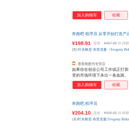
加入购物车
收藏
奔跑吧 程序员 从零开始打造产
票】
¥198.91
定价：
¥467.80
(4.26折
[美]
叶夫根尼·布里克曼
（
Yevgeniy
Br
墨香阁图书专营店
如果你在创业公司工作或正打算
变的市场环境下杀出一条血路。
去运作它，本书会介绍如何打破
加入购物车
收藏
一名刚入行的程序员，本书汇集
的经验。 如果你是一名经验丰
性认识并做出适当改变。 如果
奔跑吧,程序员
程序员的思维方式。 如果你对
业的所有真相。 硅谷程序员创业
¥204.10
定价：
¥456.00
(4.48折
为行业高手 ·如何成为掌握自己
(美)
叶夫根尼·布里克曼
(
Yevgeniy
Brik
去创业 ·如何避开创业路上的九
青衣、慢雾科技联合创