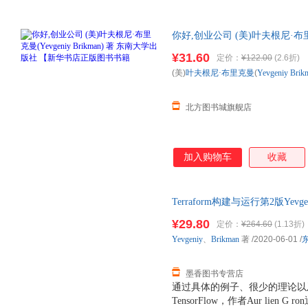
你好,创业公司 (美)叶夫根尼·布里克曼
【新华书店正版图书书籍 新华书
¥31.60
定价：
¥122.00
(2.6折)
85%城市次日送达
(美)
叶夫根尼·布里克曼
(
Yevgeniy
Brik
北方图书城旗舰店
加入购物车
收藏
Terraform构建与运行第2版Yevg
9787564188931 正版旧
¥29.80
定价：
¥264.60
(1.13折)
Yevgeniy
、
Brikman
著
/2020-06-01
/
墨香图书专营店
通过具体的例子、很少的理论以及成熟的P
TensorFlow，作者Aur li