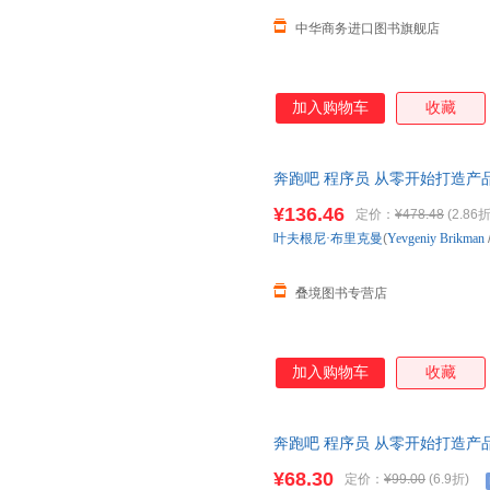
中华商务进口图书旗舰店
加入购物车
收藏
奔跑吧 程序员 从零开始打造产品
（Yevgeniy Brikman） 著；吴
¥136.46
定价：
¥478.48
(2.86折
叶夫根尼·布里克曼
(
Yevgeniy
Brikman
叠境图书专营店
加入购物车
收藏
奔跑吧 程序员 从零开始打造产
职业路径规划图 程序员创业就业
¥68.30
定价：
¥99.00
(6.9折)
雾科技联合创始人余弦 谷歌机