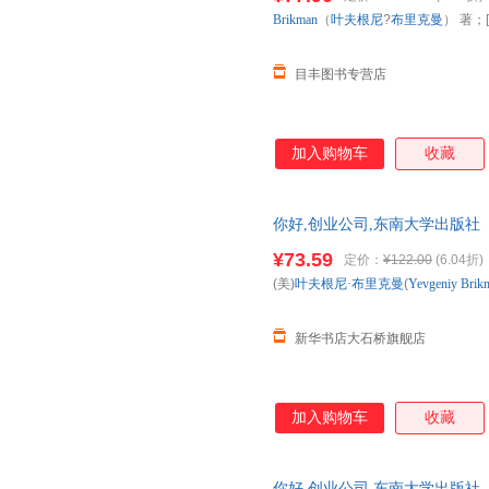
发票。
Brikman
（
叶夫根尼
?
布里克曼
） 著；[
目丰图书专营店
加入购物车
收藏
你好,创业公司,东南大学出版社
多仓就近发货 85%城市次日送达！
¥73.59
定价：
¥122.00
(6.04折)
(美)
叶夫根尼·布里克曼
(
Yevgeniy
Brik
新华书店大石桥旗舰店
加入购物车
收藏
你好,创业公司,东南大学出版社