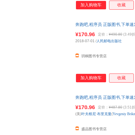
所有程序员系统认识IT行业。
加入购物车
收藏
详细描绘创业的原始景象，具体
销、技术栈的选择、整洁的代码
本书适合所有程序员，尤其是准
奔跑吧,程序员 正版图书,下单速
¥170.96
定价：
¥490.80
(3.49折
2018-07-01
/
人民邮电出版社
玥桐图书专营店
加入购物车
收藏
奔跑吧,程序员 正版图书,下单速
¥170.96
定价：
¥487.80
(3.51折
(美)
叶夫根尼·布里克曼
(
Yevgeniy
Brik
盛品图书专营店