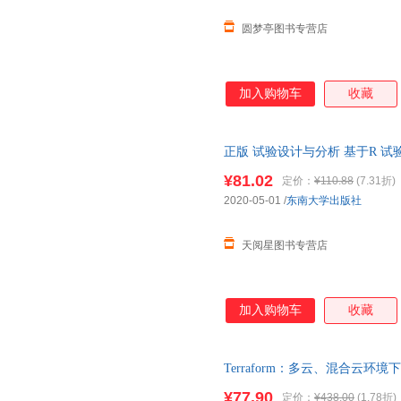
圆梦亭图书专营店
加入购物车
收藏
正版 试验设计与分析 基于R 
张崇岐 李光辉 编 高等教育出版
¥81.02
定价：
¥110.88
(7.31折)
2020-05-01
/
东南大学出版社
天阅星图书专营店
加入购物车
收藏
Terraform：多云、混合云环境
里克曼） 著；[美]Yevgen
¥77.90
定价：
¥438.00
(1.78折)