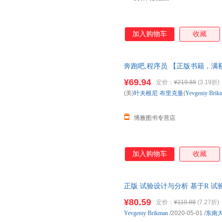
加入购物车
收藏
奔跑吧,程序员 【正版书籍，满
¥69.94
定价：
¥219.88
(3.19折)
(美)
叶夫根尼·布里克曼
(
Yevgeniy
Brik
博雅图书专营店
加入购物车
收藏
正版 试验设计与分析 基于R 
张崇岐 李光辉 编 高等教育出版
¥80.59
定价：
¥110.88
(7.27折)
Yevgeniy
Brikman
/2020-05-01
/
东南