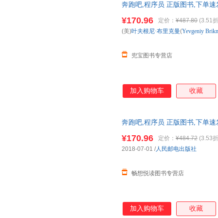
奔跑吧,程序员 正版图书,下单速
¥170.96
定价：
¥487.80
(3.51折
(美)
叶夫根尼·布里克曼
(
Yevgeniy
Brik
兜宝图书专营店
加入购物车
收藏
奔跑吧,程序员 正版图书,下单速
¥170.96
定价：
¥484.72
(3.53折
2018-07-01
/
人民邮电出版社
畅想悦读图书专营店
加入购物车
收藏