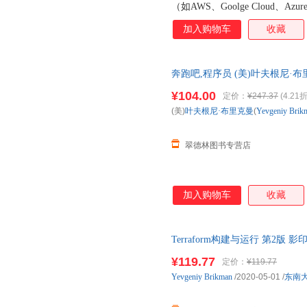
（如AWS、Goolge Cloud、
定义、部署和管理。这本书介绍了如
加入购物车
收藏
下使用基础设施即代码，把软件
Terraform首著的第2版，本书针
容的拓展和更新，展示了如何快速学
奔跑吧,程序员 (美)叶夫根尼·布里克曼
过大量的代码示例，介绍了Terr
邮电出版社，【正版可开 全国
化测试，以及团队环境下使用I
¥104.00
定价：
¥247.37
(4.21折
Terraform作为一种IaC
(美)
叶夫根尼·布里克曼
(
Yevgeniy
Brik
握如何在实战中使用和配置该软件
和云服务技术从业者，都能从本
翠德林图书专营店
加入购物车
收藏
Terraform构建与运行 第2版 影印版 英
者 Y
¥119.77
定价：
¥119.77
Yevgeniy
Brikman
/2020-05-01
/
东南