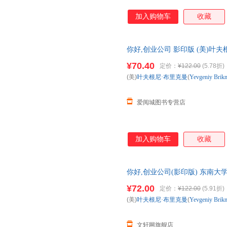
加入购物车
收藏
你好,创业公司 影印版 (美)叶夫根尼·
学出版社 新华书店正版，多仓
¥70.40
定价：
¥122.00
(5.78折)
线客服！
(美)
叶夫根尼·布里克曼
(
Yevgeniy
Brik
爱阅城图书专营店
加入购物车
收藏
你好,创业公司(影印版) 东南大
城市次日达，团购优惠咨询在线
¥72.00
定价：
¥122.00
(5.91折)
(美)
叶夫根尼·布里克曼
(
Yevgeniy
Brik
文轩网旗舰店