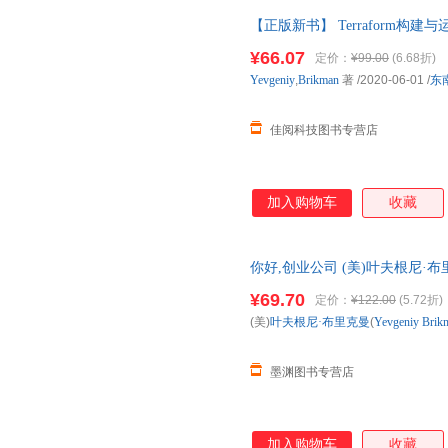
【正版新书】 Terraform构建与运行
978756418 正版图书，下单
¥66.07
定价：
¥99.00
(6.68折)
Yevgeniy
,
Brikman
著
/2020-06-01
/
东
佳阅科技图书专营店
加入购物车
收藏
你好,创业公司 (美)叶夫根尼·布里克曼
多仓就近发货，85%城市次日
¥69.70
定价：
¥122.00
(5.72折)
(美)
叶夫根尼·布里克曼
(
Yevgeniy
Brik
墨渊图书专营店
加入购物车
收藏