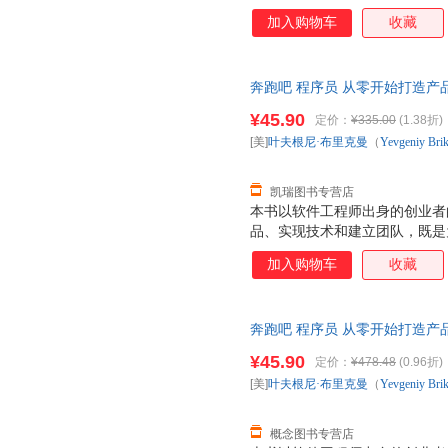
的概念和工具。读者从中将会学
加入购物车
收藏
深度神经网络。每章的练习有助
程经验就行了。
奔跑吧 程序员 从零开始打造产品
（Yevgeniy Brikman） 著；
¥45.90
定价：
¥335.00
(1.38折)
[美]
叶夫根尼·布里克曼
（
Yevgeniy
Bri
凯瑞图书专营店
本书以软件工程师出身的创业者
品、实现技术和建立团队，既是
所有程序员系统认识IT行业。
加入购物车
收藏
详细描绘创业的原始景象，具体
销、技术栈的选择、整洁的代码
本书适合所有程序员，尤其是准
奔跑吧 程序员 从零开始打造产品
（Yevgeniy Brikman）
¥45.90
定价：
¥478.48
(0.96折)
退换】
[美]
叶夫根尼·布里克曼
（
Yevgeniy
Bri
概念图书专营店