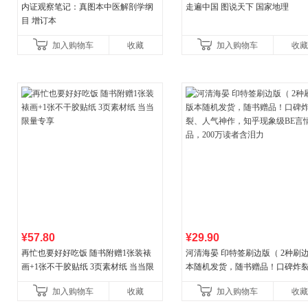
内证观察笔记：真图本中医解剖学纲
走遍中国 图说天下 国家地理
目 增订本
加入购物车
收藏
加入购物车
收藏
¥57.80
¥29.90
再忙也要好好吃饭 随书附赠1张装裱
河清海晏 印特签刷边版（ 2种刷
画+1张不干胶贴纸 3页素材纸 当当限
本随机发货，随书赠品！口碑炸
量专享
人气神作，知乎现象级BE言情作
加入购物车
收藏
加入购物车
收藏
200万读者含泪力