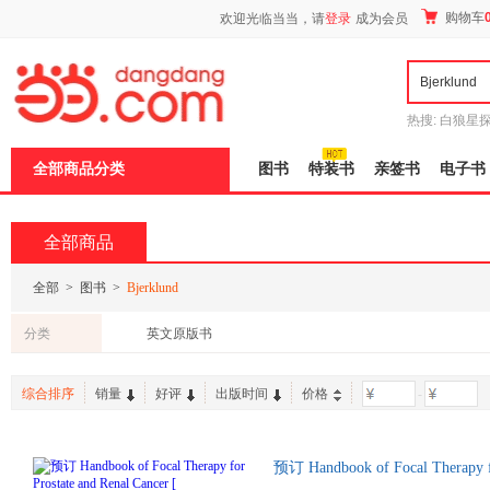
新
购物车
欢迎光临当当，请
登录
成为会员
窗
口
打
开
无
障
热搜:
白狼星
碍
师3
重建秦
说
全部商品分类
图书
特装书
亲签书
电子书
明
页
面,
按
全部商品
Ctrl
加
波
全部
>
图书
>
Bjerklund
浪
键
分类
英文原版书
打
开
导
综合排序
销量
好评
出版时间
价格
-
盲
模
式
预订 Handbook of Focal Therapy
口原版图书，一般5-8周左右到