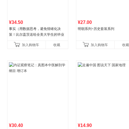
¥34.50
¥27.00
事实（用数据思考，避免情绪化决
明朝系列+历史套装系列
策！比尔盖茨送给全美大学生的毕业
礼物！比尔盖茨逢人就推荐的热门大
加入购物车
收藏
加入购物车
收藏
书！）读客经管文库
¥30.40
¥14.90