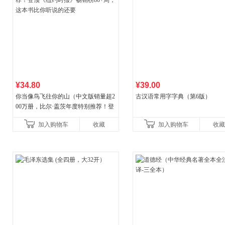
¥34.80
¥39.00
你当像鸟飞往你的山（中文版销量超2
古汉语常用字字典（第6版）
00万册，比尔·盖茨年度特别推荐！登
顶《纽约时报》畅销榜80+周，这本书
加入购物车
收藏
加入购物车
收藏
比你听说的还要