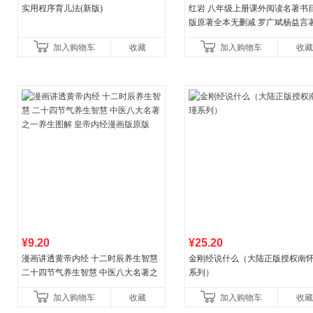
实用程序育儿法(新版)
红岩 八年级上册课外阅读名著书目
版原著全本无删减 罗广斌杨益言
国主义红色经典书籍初中生课外
加入购物车
收藏
加入购物车
收藏
国青年出版社
¥9.20
¥25.20
漫画讲透黄帝内经 十二时辰养生智慧
金刚经说什么（大陆正版授权南
二十四节气养生智慧 中医八大名著之
系列）
一养生图解 皇帝内经漫画版原版
加入购物车
收藏
加入购物车
收藏