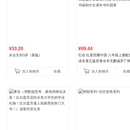
¥33.20
¥69.44
从出生到3岁（新版）
红岩 红星照耀中国 八年级上册配
读名著正版原著全本无删减罗广
益言著套装共2册 红色经典阅读书
加入购物车
收藏
加入购物车
收藏
初中生课外书中国青