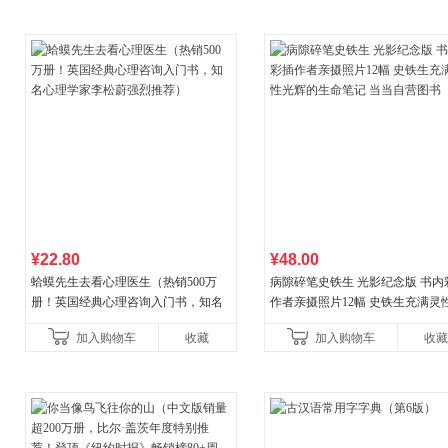
¥22.80
¥48.00
蛤蟆先生去看心理医生（热销500万
病隙碎笔史铁生 光影纪念版 书内
册！英国经典心理咨询入门书，知名
作者亲摄照片12幅 史铁生充满灵
心理学家李松蔚强烈推荐）
辉的生命笔记 当当自营图书
加入购物车
收藏
加入购物车
收藏