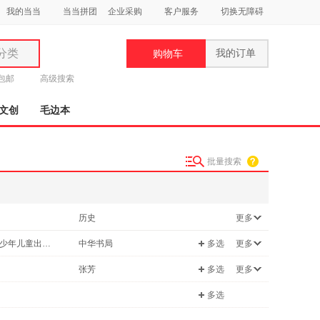
我的当当
当当拼团
企业采购
客户服务
切换无障碍
分类
我的订单
购物车
类
元包邮
高级搜索
文创
毛边本
批量搜索
妆
品
历史
更多
饰
机/网络
社会科学
北京少年儿童出版社
中华书局
多选
更多
鞋
投资理财
用
出版社
商务印书馆
张芳
多选
更多
饰
上海科学普及出版社
辽宁少年儿童出版社
杨静远
多选
中国社会科学出版社
人民卫生出版社