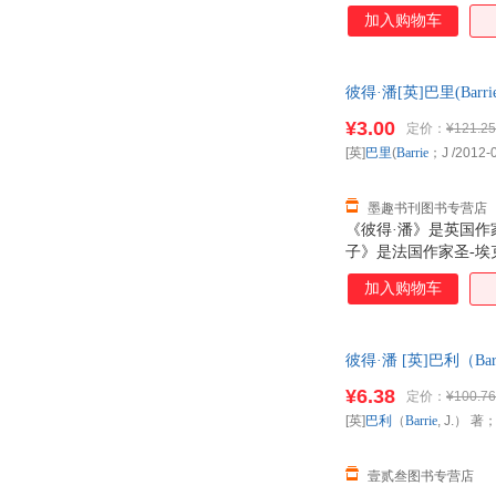
加入购物车
彼得·潘[英]巴里(Ba
票！
¥3.00
定价：
¥121.25
[英]
巴里
(
Barrie
；J
/2012-
墨趣书刊图书专营店
《彼得·潘》是英国
子》是法国作家圣-埃
加入购物车
彼得·潘 [英]巴利（B
¥6.38
定价：
¥100.76
[英]
巴利
（
Barrie
, J.） 著
壹贰叁图书专营店