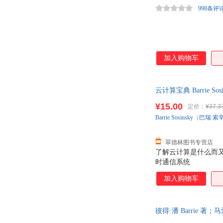
998条评
加入购物车
云计算宝典 Barrie
秒杀，欢迎选购！
¥15.00
定价：
¥37.3
Barrie
Sosinsky
（
巴瑞.索
翠德林图书专营店
了解云计算是什么而又不
时通信系统
加入购物车
彼得·潘 Barrie 著
理由退换】