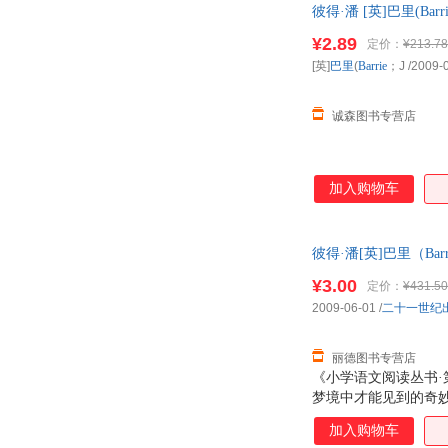
彼得·潘 [英]巴里(
¥2.89
定价：
¥213.78
[英]
巴里
(
Barrie
；J
/2009-
诚森图书专营店
加入购物车
彼得·潘[英]巴里（Ba
非一套，电子发票！
¥3.00
定价：
¥431.50
2009-06-01
/
二十一世纪
丽德图书专营店
《小学语文阅读丛书·
梦境中才能见到的奇
岛。温迪成了岛上孩
加入购物车
的故事……后来，温