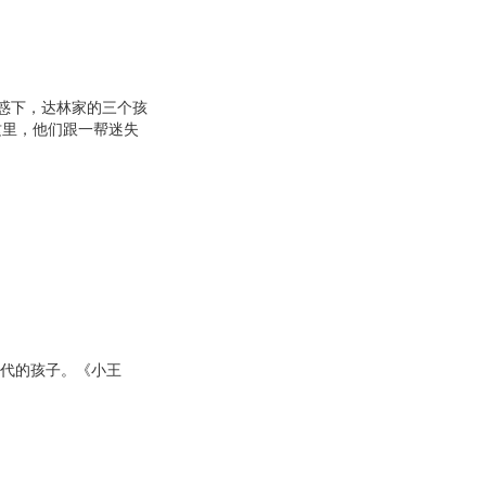
惑下，达林家的三个孩
这里，他们跟一帮迷失
一代的孩子。《小王