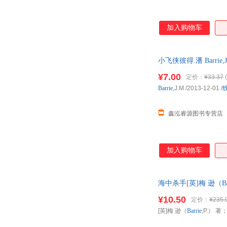
加入购物车
小飞侠彼得.潘 Bar
¥7.00
定价：
¥33.37
(
Barrie
,J.M
/2013-12-01
/
鑫泓睿源图书专营店
加入购物车
海中杀手[英]梅 逊（B
单本而非一套，电子
¥10.50
定价：
¥235.
[英]梅 逊（
Barrie
,P.） 