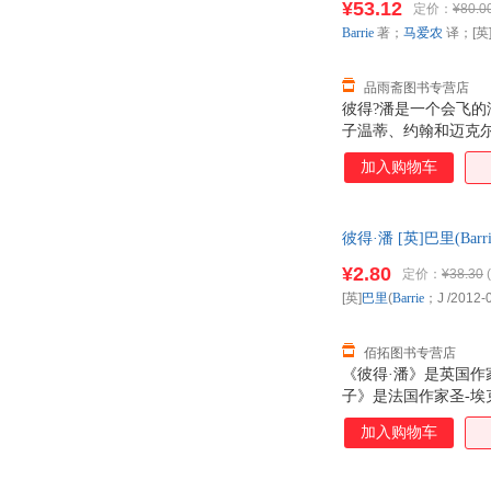
¥53.12
定价：
¥80.0
Barrie
著；
马爱农
译；[英
品雨斋图书专营店
彼得?潘是一个会飞
子温蒂、约翰和迈克
的男孩、野人和海盗
加入购物车
彼得·潘 [英]巴里(
¥2.80
定价：
¥38.30
(
[英]
巴里
(
Barrie
；J
/2012-
佰拓图书专营店
《彼得·潘》是英国
子》是法国作家圣-埃
加入购物车