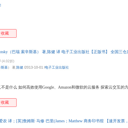
论
收藏
 Sosinsky（巴瑞.索辛斯基） 著,陈健 译 电子工业出版社【正版书】 全
7
(4.02折)
辛斯基
） 著,
陈健
/2013-10-01
/
电子工业出版社
是什么 如何高效使用Google、Amazon和微软的云服务 探索云交互
收藏
；马爱农 译；[英]詹姆斯·马修·巴里(James；Matthew 商务印书馆 【速