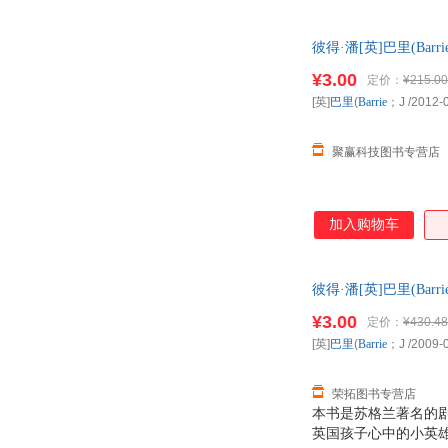
而，在一个春天的夜
彼得·潘[英]巴里(Ba
票！
¥3.00
定价：
¥215.00
[英]
巴里
(
Barrie
；J
/2012-
聚赢科技图书专营店
加入购物车
彼得·潘[英]巴里(Ba
票！
¥3.00
定价：
¥430.48
[英]
巴里
(
Barrie
；J
/2009-
荣拓图书专营店
本书是苏格兰著名的
英国孩子心中的小英