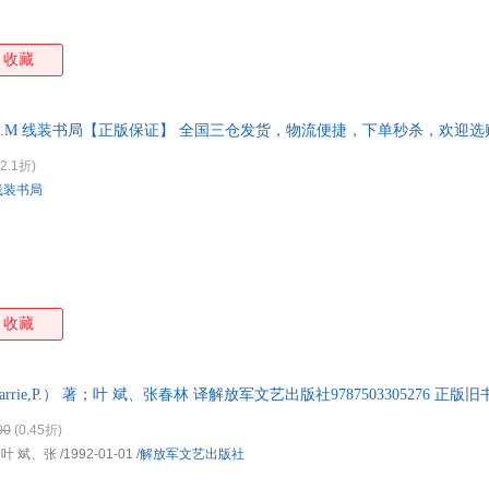
收藏
rie,J.M 线装书局【正版保证】 全国三仓发货，物流便捷，下单秒杀，欢迎
2.1折)
线装书局
收藏
arrie,P.） 著；叶 斌、张春林 译解放军文艺出版社9787503305276 
发票！
00
(0.45折)
著；叶 斌、张
/1992-01-01
/
解放军文艺出版社