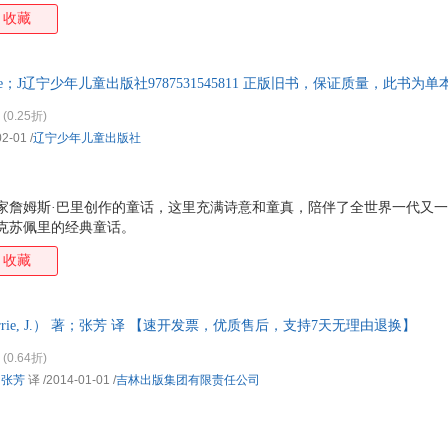
收藏
rrie；J辽宁少年儿童出版社9787531545811 正版旧书，保证质量，此书
(0.25折)
02-01
/
辽宁少年儿童出版社
作家詹姆斯·巴里创作的童话，这里充满诗意和童真，陪伴了全世界一代又
克苏佩里的经典童话。
收藏
arrie, J.） 著；张芳 译 【速开发票，优质售后，支持7天无理由退换】
(0.64折)
；
张芳
译
/2014-01-01
/
吉林出版集团有限责任公司