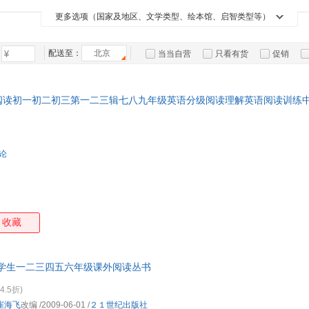
西安交通大学出版社
山东美术出版社
青岛出版社
湖南
箱包皮
更多选项（国家及地区、文学类型、绘本馆、启智类型等）
新蕾出版社
浙江文艺出版社
手表饰
运动户
配送至：
北京
当当自营
只看有货
促销
汽车用
特卖
预售
入驻商家
食品
手机通
阅读初一初二初三第一二三辑七八九年级英语分级阅读理解英语阅读训练中
数码影
电脑办
大家电
评论
家用电
收藏
小学生一二三四五六年级课外阅读丛书
4.5折)
崔海飞
改编
/2009-06-01
/
２１世纪出版社