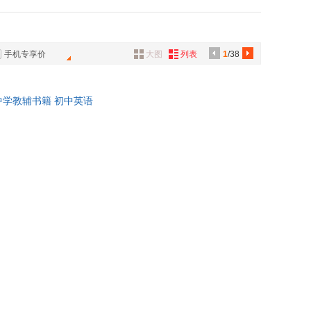
文艺出版社
大象出版社
具
品
外
手机专享价
大图
列表
1
/38
品
讯
学教辅书籍 初中英语
音
公
器