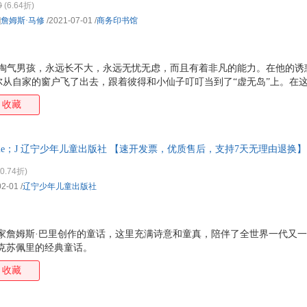
0
(6.64折)
]
詹姆斯·马修
/2021-07-01
/
商务印书馆
的淘气男孩，永远长不大，永远无忧无虑，而且有着非凡的能力。在他的诱
尔从自家的窗户飞了出去，跟着彼得和小仙子叮叮当到了“虚无岛”上。在
们一起在岛上生存，经历了一场场冒险和战斗……
收藏
Barrie；J 辽宁少年儿童出版社 【速开发票，优质售后，支持7天无理由退换】
0.74折)
02-01
/
辽宁少年儿童出版社
作家詹姆斯·巴里创作的童话，这里充满诗意和童真，陪伴了全世界一代又
克苏佩里的经典童话。
收藏