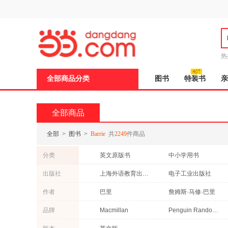
新
窗
口
打
开
无
障
热
碍
说
全部商品分类
图书
特装书
亲
明
页
面,
按
全部商品
Ctrl
加
波
全部
>
图书
>
Barrie
共
2249
件商品
浪
键
分类
英文原版书
中小学用书
打
开
艺术
成功/励志
出版社
上海外语教育出版社
电子工业出版社
导
其他语种原版书
教材
盲
世界图书出版公司
旅游教育出版社
作者
巴里
詹姆斯·马修·巴里
模
其他
经济
式
新世界出版社
时代文艺出版社
马爱农
李爽
品牌
Macmillan
Penguin Random House
二十一世纪出版社
中国画报出版社
吴笛
刘思源