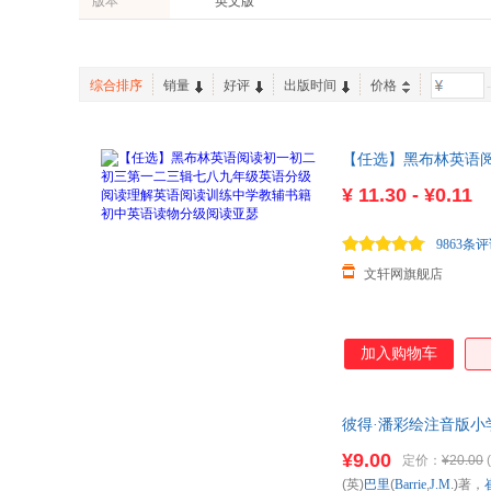
版本
英文版
浙江大学出版社
云南教育出版社
南海出版公司
安徽科学技术出版社
综合排序
销量
好评
出版时间
价格
-
【任选】黑布林英语
读物分级阅读亚瑟
¥
11.30 - ¥0.11
9863条
文轩网旗舰店
加入购物车
彼得·潘彩绘注音版
¥9.00
定价：
¥20.00
(
(英)
巴里
(
Barrie
,
J.M
.)著，