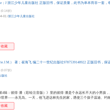
Barrie；J 浙江少年儿童出版社 正版旧书，保证质量，此书为单本而非一套
(0.14折)
04-01
/
浙江少年儿童出版社
收藏
rrie.J.M.） 著；崔海飞 编二十一世纪出版社9787539148922 正版旧
(0.07折)
出版社
第4辑：彼得·潘（彩绘注音版）》里的彼得·潘是个永远长不大的小男孩
妙世界——永无岛。一天，他飞进达林先生的家，诱使三个孩子温迪、约
子们的小妈妈，他们和印第安人一道，与诡计多端的海盗船长胡克决一死
收藏
迪带领弦子们回到家中。温迪长大成人并成为真正的妈妈，发生在永无岛