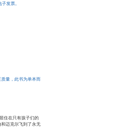
，电子发票。
书，保证质量，此书为单本而
，居住在只有孩子们的
翰和迈克尔飞到了永无
战，发生了一系列惊险
的故事被渐渐淡忘。然