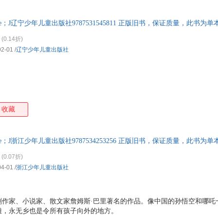
晚，那个长着一口乳牙的小飞侠又回来了……
rrie；J辽宁少年儿童出版社9787531545811 正版旧书，保证质量，此书
(0.14折)
02-01
/
辽宁少年儿童出版社
收藏
rrie；J浙江少年儿童出版社9787534253256 正版旧书，保证质量，此书
(0.07折)
04-01
/
浙江少年儿童出版社
剧作家、小说家、散文家詹姆斯·巴里著名的作品。像中国的孙悟空和哪吒
雄，永无乡也是令所有孩子向外的地方。