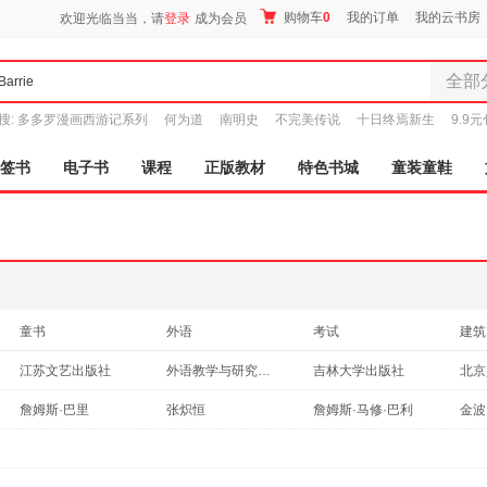
购物车
0
我的订单
我的云书房
欢迎光临当当，请
登录
成为会员
全部
全部分
搜:
多多罗漫画西游记系列
何为道
南明史
不完美传说
十日终焉新生
9.9
尾品汇
图书
签书
电子书
课程
正版教材
特色书城
童装童鞋
电子书
音像
影视
时尚美
母婴用
玩具
童书
外语
考试
建筑
孕婴服
小说
科普读物
文学
计算
江苏文艺出版社
外语教学与研究出版社
吉林大学出版社
童装童
自然科学
工业技术
港台圖書
医学
浙江少年儿童出版社
译林出版社
天津人民出版社
家居日
接力
詹姆斯·巴里
张炽恒
詹姆斯·马修·巴利
金波
管理
心理学
法文原版书
家具装
化学工业出版社
中国少年儿童出版社
中国宇航出版社
周晶
詹姆斯
傅东起
陈健
服装
线装书局
解放军文艺出版社
重庆出版社
后浪
龚勋
崔海飞
鞋