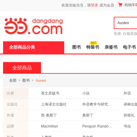
新
购物车
欢迎光临当当，请
登录
成为会员
窗
口
打
开
无
障
热搜:
白狼星
碍
师3
重建秦
说
全部商品分类
图书
特装书
亲签书
电子书
明
页
面,
按
全部商品
Ctrl
加
波
全部
>
图书
>
Austen
浪
键
分类
英文原版书
小说
外语
打
开
文学
青春文学
教材
出版社
上海译文出版社
外语教学与研究出版社
译林出
导
其他语种原版书
考试
法律
盲
江苏文艺出版社
云南人民出版社
中央编
作者
简·奥斯丁
奥斯丁
孙致礼
模
港台圖書
社会科学
古籍
式
北京语言大学出版社
外文出版社
浙江教
项星耀
武崇汉
张玲
品牌
Macmillan
Penguin Random House
书虫
艺术
哲学/宗教
管理
浙江文艺出版社
群言出版社
华文出
李继宏
方华文
耿小辉
经济
文化
自然科