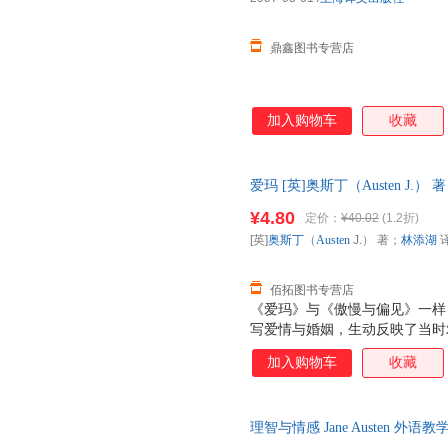
鼎鑫图书专营店
加入购物车
收藏
爱玛 [英]奥斯丁（Austen J
优质售后，支持7天无理由退换
¥4.80
定价：
¥40.02
(1.2折)
[英]
奥斯丁
（
Austen
J.） 著；
林添湖
佰拓图书专营店
《爱玛》与《傲慢与偏见》一样
写爱情与婚姻，生动反映了当时
托出18世纪末到19世纪初英国
加入购物车
收藏
中，通过几个乡镇中产阶级少女
了财产和地位而结婚是错误的，
理智与情感 Jane Austen
单本而非一套，电子发票！