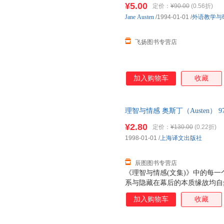
¥5.00
定价：
¥90.00
(0.56折)
Jane
Austen
/1994-01-01
/
外语教学与
飞扬图书专营店
加入购物车
收藏
理智与情感 奥斯丁（Austen） 9
优质售后，支持7天无理由退换
¥2.80
定价：
¥130.00
(0.22折)
1998-01-01
/
上海译文出版社
辰图图书专营店
《理智与情感(文集)》中的每
系与隐藏在幕后的本质缘故均自
加入购物车
收藏