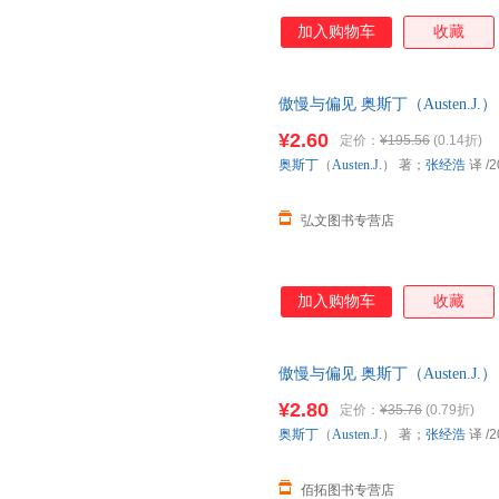
加入购物车
收藏
傲慢与偏见 奥斯丁（Austen.
步销售，请咨询客服查询库存后
¥2.60
定价：
¥195.56
(0.14折)
奥斯丁
（
Austen.J
.） 著；
张经浩
译
/2
弘文图书专营店
加入购物车
收藏
傲慢与偏见 奥斯丁（Austen.J
票，优质售后，支持7天无理由
¥2.80
定价：
¥35.76
(0.79折)
奥斯丁
（
Austen.J
.） 著；
张经浩
译
/2
佰拓图书专营店