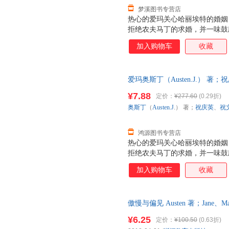
梦溪图书专营店
热心的爱玛关心哈丽埃特的婚姻
拒绝农夫马丁的求婚，并一味鼓
利比爱玛大十六岁，他始终爱着
加入购物车
收藏
此主观地干预别人的恋爱和婚姻
哈丽埃特去爱弗兰克·邱吉尔，
吃一惊，发觉自己心里一直爱着
爱玛奥斯丁（Austen.J.） 
·菲尔费克斯，以及马丁和哈丽埃
9787532750870 正版旧
动再现经典场景。
¥7.88
定价：
¥277.60
(0.29折)
奥斯丁
（
Austen.J
.） 著；
祝庆英
、
祝
鸿源图书专营店
热心的爱玛关心哈丽埃特的婚姻
拒绝农夫马丁的求婚，并一味鼓
利比爱玛大十六岁，他始终爱着
加入购物车
收藏
此主观地干预别人的恋爱和婚姻
哈丽埃特去爱弗兰克·邱吉尔，
吃一惊，发觉自己心里一直爱着
傲慢与偏见 Austen 著；Jane、Mart
·菲尔费克斯，以及马丁和哈丽埃
社 【速开发票，优质售后，支
动再现经典场景。
¥6.25
定价：
¥100.50
(0.63折)