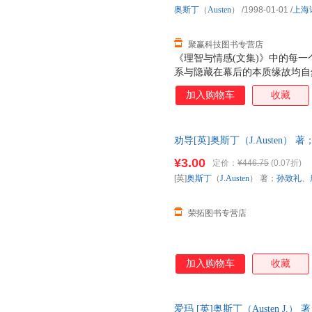
典礼中结束，奥斯汀在这部小说中
奥斯丁
（
Austen
）
/1998-01-01
/
上海
国乡情风俗和世态人情，给人以
聚赢科技图书专营店
《理智与情感(文集)》中的每
系与隐藏在幕后的本质缘故均自
加入购物车
收藏
劝导[英]奥斯丁（J.Austen
9787805670775 正版旧
¥3.00
定价：
¥446.75
(0.07折)
[英]
奥斯丁
（
J.Austen
） 著；
孙致礼
、
荣拓图书专营店
加入购物车
收藏
爱玛 [英]奥斯丁（Austen J