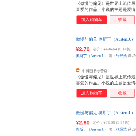
《傲慢与偏见》是世界上流传最
喜爱的作品。小说的主题是爱情
性格迥异，达西总给人傲慢的感
加入购物车
收藏
存有偏见。在互相交往中，达西
求她。而伊丽莎白了解到事实真
贵。两人不同的性格正好形成互
傲慢与偏见 奥斯丁（Austen.J.）
太如何把五个女儿嫁出去的主题
版社 【速开发票，优质售后，
聪明任性，代表偏见。最后，真
¥2.70
定价：
¥196.54
(0.14折)
典礼中结束，奥斯汀在这部小说中
奥斯丁
（
Austen.J
.） 著；
张经浩
译
/2
国乡情风俗和世态人情，给人以
中博图书专营店
《傲慢与偏见》是世界上流传最
喜爱的作品。小说的主题是爱情
性格迥异，达西总给人傲慢的感
加入购物车
收藏
存有偏见。在互相交往中，达西
求她。而伊丽莎白了解到事实真
贵。两人不同的性格正好形成互
傲慢与偏见 奥斯丁（Austen.
太如何把五个女儿嫁出去的主题
发票】 【速开发票，优质售后
聪明任性，代表偏见。最后，真
¥2.60
定价：
¥23.00
(1.14折)
典礼中结束，奥斯汀在这部小说中
奥斯丁
（
Austen.J
.） 著；
张经浩
译
/2
国乡情风俗和世态人情，给人以