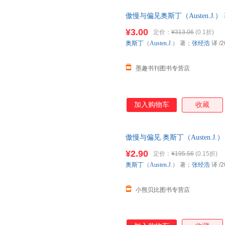
傲慢与偏见奥斯丁（Austen.J
9787802067622 正版旧
¥3.00
定价：
¥313.06
(0.1折)
奥斯丁
（
Austen.J
.） 著；
张经浩
译
/2
墨趣书刊图书专营店
加入购物车
收藏
傲慢与偏见 奥斯丁（Austen.
步销售，请咨询客服查询库存后
¥2.90
定价：
¥195.56
(0.15折)
奥斯丁
（
Austen.J
.） 著；
张经浩
译
/2
小熊贝比图书专营店