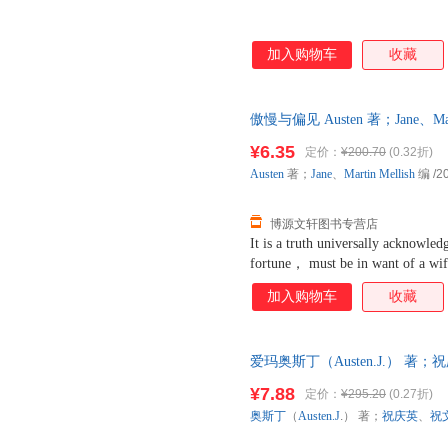
加入购物车
收藏
傲慢与偏见 Austen 著；Jane、Mart
社 【速开发票，优质售后，支
¥6.35
定价：
¥200.70
(0.32折)
Austen
著；
Jane
、
Martin
Mellish
编
/2
博源文轩图书专营店
It is a truth universally acknowle
fortune， must be in want of a wif
of such a man may be on his first 
加入购物车
收藏
fixed in the minds of the surround
rightful property of someone 
斯汀的代表作，是一部描写爱情
爱玛奥斯丁（Austen.J.） 
和伊丽莎白由于傲慢和偏见而产
9787532750870 正版旧
丽莎白与达西、简与宾利、莉迪
¥7.88
定价：
¥295.20
(0.27折)
简和莉迪亚是贝内特家五个女儿
奥斯丁
（
Austen.J
.） 著；
祝庆英
、
祝
也是伊丽莎白的朋友。男主人公
而柯林斯则是贝内特家的远房亲