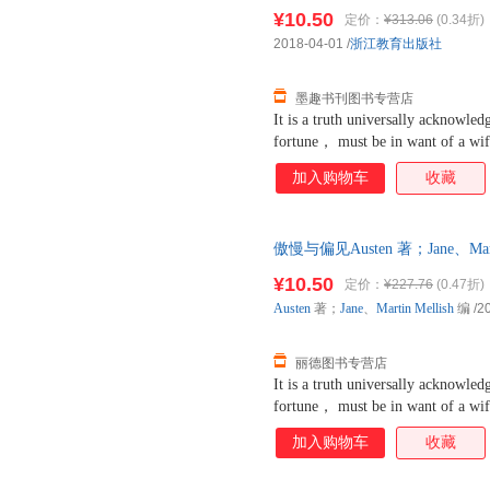
正版旧书，保证质量，此书为单
¥10.50
定价：
¥313.06
(0.34折)
2018-04-01
/
浙江教育出版社
墨趣书刊图书专营店
It is a truth universally acknowle
fortune， must be in want of a wif
of such a man may be on his first 
加入购物车
收藏
fixed in the minds of the surround
rightful property of someone 
斯汀的代表作，是一部描写爱情
傲慢与偏见Austen 著；Jane、Mart
和伊丽莎白由于傲慢和偏见而产
正版旧书，保证质量，此书为单
丽莎白与达西、简与宾利、莉迪
¥10.50
定价：
¥227.76
(0.47折)
简和莉迪亚是贝内特家五个女儿
Austen
著；
Jane
、
Martin
Mellish
编
/2
也是伊丽莎白的朋友。男主人公
而柯林斯则是贝内特家的远房亲
丽德图书专营店
It is a truth universally acknowle
fortune， must be in want of a wif
of such a man may be on his first 
加入购物车
收藏
fixed in the minds of the surround
rightful property of someone 