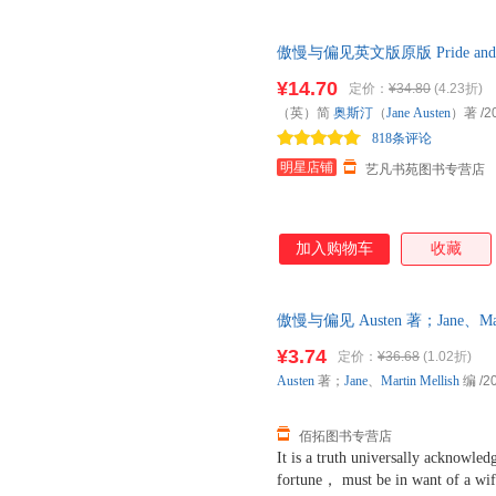
材延伸阅读书目 入选教育 部中
语主题，且配合主教材学习进度
傲慢与偏见英文版原版 Pride an
品质培养，包含中高考重要题型
英语阅读书籍小说初高中大学英
升级，打造更舒适的阅读体验：
¥14.70
定价：
¥34.80
(4.23折)
童青少年学习用品近视防控卫生
（英）简
奥斯汀
（
Jane
Austen
）著
/2
后，避免中译文干扰英语阅读。 
818条评论
升：扫码免费获取音频、
明星店铺
艺凡书苑图书专营店
加入购物车
收藏
傲慢与偏见 Austen 著；Jane、M
票，优质售后，支持7天无理由
¥3.74
定价：
¥36.68
(1.02折)
Austen
著；
Jane
、
Martin
Mellish
编
/2
佰拓图书专营店
It is a truth universally acknowle
fortune， must be in want of a wif