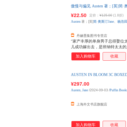
斯汀的代表作，是一部描写爱情
傲慢与偏见 Austen 著；[英]简·奥
和伊丽莎白由于傲慢和偏见而产
凰文艺出版社 【速开发票，优
丽莎白与达西、简与宾利、莉迪
¥22.50
定价：
¥125.00
(1.8折)
简和莉迪亚是贝内特家五个女儿
Austen
著；[英]
简·奥斯汀Jane
、
杨浩
也是伊丽莎白的朋友。男主人公
而柯林斯则是贝内特家的远房亲
丹赫墨集图书专营店
“家产丰厚的单身男子总得娶位
儿成功嫁出去，是班纳特太太的
庄园真的搬来了家产丰厚的单身
加入购物车
收藏
开。在这条通往婚姻的道路上，
个“对的人”呢？
AUSTEN IN BLOOM 3C BOXED
¥297.00
Austen
,
Jane
/2024-09-03
/
Puffin Book
上海外文书店旗舰店
加入购物车
收藏