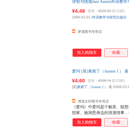
理智与情感Jane Austen外语教
质量，此书为单本而非一套，电
¥4.48
定价：
¥220.50
(0.21折)
1994-01-01
/
外语教学与研究出版社
梦溪图书专营店
加入购物车
收藏
爱玛 [英]奥斯丁（Austen J.） 
开发票，优质售后，支持7天无
¥4.60
定价：
¥208.74
(0.23折)
[英]
奥斯丁
（
Austen
J.） 著
/2006-02-
博源文轩图书专营店
《爱玛》中爱玛是个貌美、聪慧
想家。她洞悉身边的浪漫情事，
自作主张为孤女哈丽雅特导演了
加入购物车
收藏
爱上了地方官奈特利先生时，爱