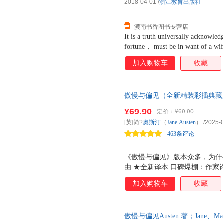
2018-04-01
/
浙江教育出版社
潢南书香图书专营店
It is a truth universally acknowle
fortune， must be in want of a wif
of such a man may be on his first 
加入购物车
收藏
fixed in the minds of the surround
rightful property of someone 
斯汀的代表作，是一部描写爱情
傲慢与偏见（全新精装彩插典藏
和伊丽莎白由于傲慢和偏见而产
11000字解读+12幅精美彩插+
丽莎白与达西、简与宾利、莉迪
¥69.90
定价：
¥69.90
如潮！作者诞辰250年全新纪念版
简和莉迪亚是贝内特家五个女儿
[英]简?
奥斯汀
（
Jane
Austen
）
/2025-
册！只考虑金钱的婚恋是荒谬的
也是伊丽莎白的朋友。男主人公
463条评论
著，认准作家榜！
而柯林斯则是贝内特家的远房亲
《傲慢与偏见》版本众多，为什
由 ★全新译本 口碑爆棚：作家
新装帧 宜读宜藏：内外定制双封
加入购物车
收藏
并茂：12幅全彩插图，生动还原
156条注释，方便阅读无障碍。
不费眼睛。 ★全新年表 开拓视
傲慢与偏见Austen 著；Jane、Mart
长历程。