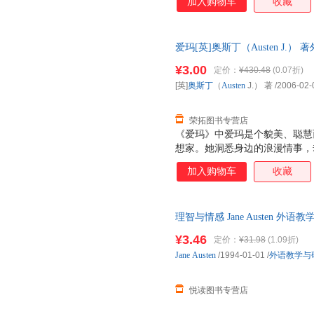
加入购物车
收藏
爱玛[英]奥斯丁（Austen J.） 
书，保证质量，此书为单本而非
¥3.00
定价：
¥430.48
(0.07折)
[英]
奥斯丁
（
Austen
J.） 著
/2006-02-
荣拓图书专营店
《爱玛》中爱玛是个貌美、聪慧
想家。她洞悉身边的浪漫情事，
自作主张为孤女哈丽雅特导演了
加入购物车
收藏
爱上了地方官奈特利先生时，爱
两人都找到了自己中意的伴侣。
理智与情感 Jane Austen
7天无理由退换】
¥3.46
定价：
¥31.98
(1.09折)
Jane
Austen
/1994-01-01
/
外语教学与
悦读图书专营店