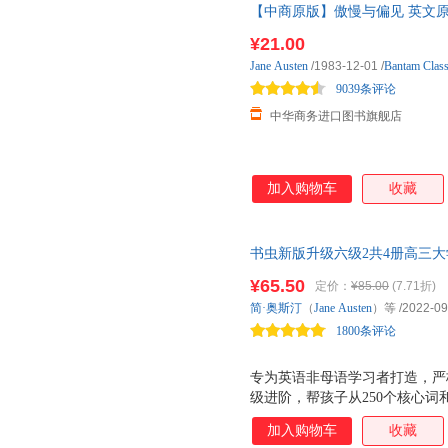
【中商原版】傲慢与偏见 英文原版 Pride
世界名著 经 经典名著 进口正版
¥21.00
Jane
Austen
/1983-12-01
/
Bantam Class
9039条评论
中华商务进口图书旗舰店
加入购物车
收藏
书虫新版升级六级2共4册高三
费音频、习题答案、读后测评 苔
¥65.50
定价：
¥85.00
(7.71折)
亿册；专为非英语母语学习者打
简·奥斯汀
（
Jane
Austen
）等
/2022-09
语语言学习类读物国际权威大奖
1800条评论
免费获取音频、练习答案、读后
专为英语非母语学习者打造，严
级进阶，帮孩子从250个核心
至达到读懂原版小说的水平。 屡
加入购物车
收藏
言学习者文学大奖 全行业优秀热