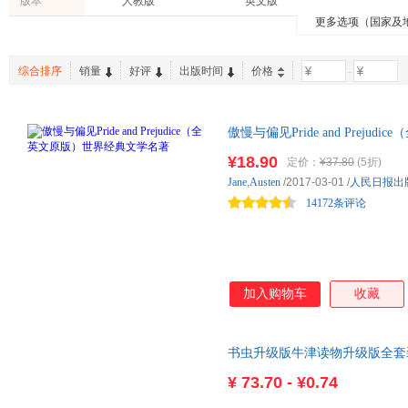
版本
人教版
英文版
长江文艺出版社
京华出版社
周晶
云中轩
王晋
更多选项（国家及
首都师范大学出版社
中国宇航出版社
李宏
简奥斯汀
韩阳
北方文艺出版社
海峡文艺出版社
北京燕
狄更斯
杨天才
夏洛蒂·
综合排序
销量
好评
出版时间
价格
-
中国书籍出版社
西安交通大学出版社
海豚出
刘丽
李夏
贾文渊
北京日报出版社
漓江出版社
商务印
冯涛
上海三联书店
傲慢与偏见Pride and Prej
上海科学普及出版社
减，同步音频。英语学习者书籍
北京十月文艺出版社
国际文化出版公司
贵州科
¥18.90
定价：
¥37.80
(5折)
村风土人情，附赠电子版词汇注
Jane
,
Austen
/2017-03-01
/
人民日报出
清华大学出版社
新世界出版社
陕西人
同英语水平的读者学习使用。
14172条评论
中国画报出版社
安徽文艺出版社
中国友谊出版社
巴蜀书社
黑龙江教育出版社
哈尔滨出版社
海天出
华夏出版社
吉林出版集团
同心出
加入购物车
收藏
书虫升级版牛津读物升级版全套
共146册小学高年级至大学低
¥
73.70 - ¥0.74