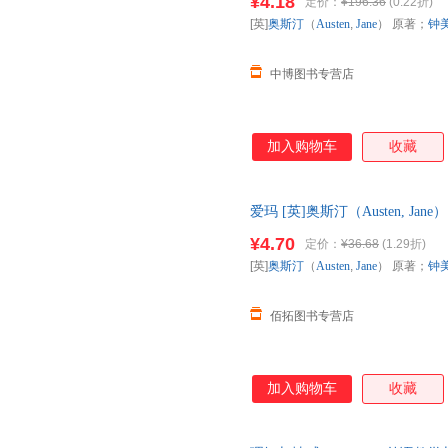
¥4.18
定价：
¥196.36
(0.22折)
奥斯汀在这部小说中饶有风趣地反
[英]
奥斯汀
（
Austen
,
Jane
） 原著；
钟
世态人情，给人以艺术的想象，
中博图书专营店
加入购物车
收藏
爱玛 [英]奥斯汀（Austen, J
【速开发票，优质售后，支持7
¥4.70
定价：
¥36.68
(1.29折)
[英]
奥斯汀
（
Austen
,
Jane
） 原著；
钟
佰拓图书专营店
加入购物车
收藏