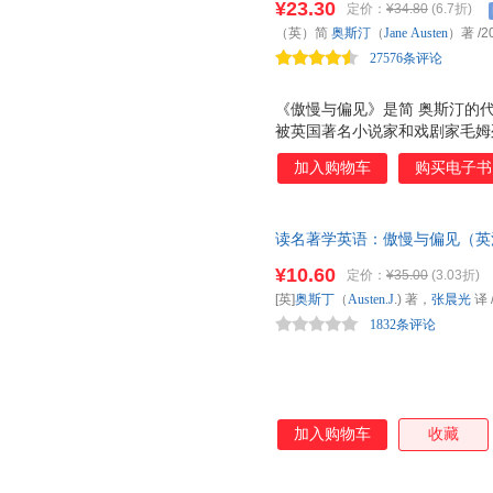
¥23.30
定价：
¥34.80
(6.7折)
剧！英国BBC评选为有史以来
（英）简
奥斯汀
（
Jane
Austen
）著
/2
英语阅读 床头灯英语书籍——
27576条评论
《傲慢与偏见》是简 奥斯汀的
被英国著名小说家和戏剧家毛姆
文笔辛辣而滑稽，是简 奥斯汀*
加入购物车
购买电子书
BBC评选《傲慢与偏见》 有史以来
美国《生活》杂志评选出的 人类有
年以来，《傲慢与偏见》被多次
读名著学英语：傲慢与偏见（英汉
谐、讽刺意味浓厚，对话极具个
训练
¥10.60
定价：
¥35.00
(3.03折)
[英]
奥斯丁
（
Austen.J
.) 著，
张晨光
译
1832条评论
加入购物车
收藏