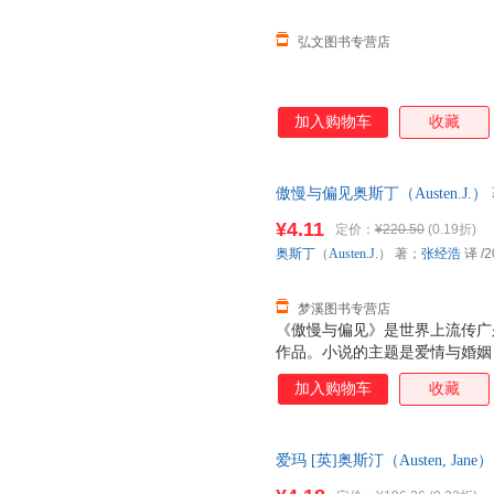
弘文图书专营店
加入购物车
收藏
傲慢与偏见奥斯丁（Austen.J
9787802067622 正版旧
¥4.11
定价：
¥220.50
(0.19折)
奥斯丁
（
Austen.J
.） 著；
张经浩
译
/2
梦溪图书专营店
《傲慢与偏见》是世界上流传广
作品。小说的主题是爱情与婚姻
异，达西总给人傲慢的感觉，伊
加入购物车
收藏
见。在互相交往中，达西爱上了
而伊丽莎白了解到事实真相，消
不同的性格正好形成互补，终他
爱玛 [英]奥斯汀（Austen, Jane
个女儿嫁出去的主题展开。达西
与研究出版社 【速开发票，优
代表偏见。后，真爱终于打破了