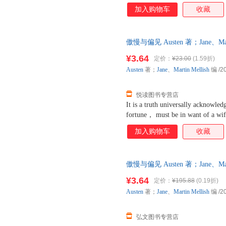
of such a man may be on his first 
加入购物车
收藏
fixed in the minds of the surround
rightful property of someone 
斯汀的代表作，是一部描写爱情
傲慢与偏见 Austen 著；Jane、M
和伊丽莎白由于傲慢和偏见而产
减】 【速开发票，优质售后，
丽莎白与达西、简与宾利、莉迪
¥3.64
定价：
¥23.00
(1.59折)
简和莉迪亚是贝内特家五个女儿
Austen
著；
Jane
、
Martin
Mellish
编
/2
也是伊丽莎白的朋友。男主人公
而柯林斯则是贝内特家的远房亲
悦读图书专营店
It is a truth universally acknowle
fortune， must be in want of a wif
of such a man may be on his first 
加入购物车
收藏
fixed in the minds of the surround
rightful property of someone 
斯汀的代表作，是一部描写爱情
傲慢与偏见 Austen 著；Jane、M
和伊丽莎白由于傲慢和偏见而产
步销售，请咨询客服查询库存后
丽莎白与达西、简与宾利、莉迪
¥3.64
定价：
¥195.88
(0.19折)
简和莉迪亚是贝内特家五个女儿
Austen
著；
Jane
、
Martin
Mellish
编
/2
也是伊丽莎白的朋友。男主人公
而柯林斯则是贝内特家的远房亲
弘文图书专营店