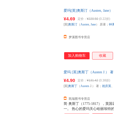
后两人都找到了自己中意的伴侣
爱玛[英]奥斯汀（Austen, J
9787560008608 正版旧
¥4.69
定价：
¥220.50
(0.22折)
[英]
奥斯汀
（
Austen
,
Jane
） 原著；
钟
梦溪图书专营店
加入购物车
收藏
爱玛 [英]奥斯丁（Austen J
优质售后，支持7天无理由退换
¥4.90
定价：
¥131.42
(0.38折)
[英]
奥斯丁
（
Austen
J.） 著；
祝庆英
凯瑞图书专营店
简·奥斯丁（1775-1817）
一。 热心的爱玛关心哈丽埃特
要她拒绝农夫马丁的求婚，并一