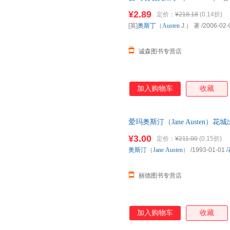
量，此书为单本而非一套，电子
¥2.89
定价：
¥218.18
(0.14折)
[英]
奥斯丁
（
Austen
J.） 著
/2006-02-
诚森图书专营店
加入购物车
收藏
爱玛奥斯汀（Jane Austen）花
此书为单本而非一套，电子发票
¥3.00
定价：
¥211.00
(0.15折)
奥斯汀
（
Jane
Austen
）
/1993-01-01
/
丽德图书专营店
加入购物车
收藏