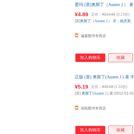
爱玛 [英]奥斯丁（Austen J
旧书，保证质量，此书为单本而
¥4.89
定价：
¥213.82
(0.23折)
[英]
奥斯丁
（
Austen
J.） 著；
祝庆英
诚森图书专营店
加入购物车
收藏
正版 (英) 奥斯丁(Austen J.) 著
¥5.19
定价：
¥39.08
(1.33折)
(英)
奥斯丁
(
Austen
J.) 著
/2012-01-01
佰拓图书专营店
加入购物车
收藏