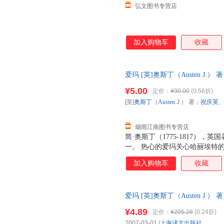
弘文图书专营店
加入购物车
收藏
爱玛 [英]奥斯丁（Austen J.） 
文出版社【放心购买】 正版旧
¥5.00
定价：
¥90.00
(0.56折)
票！
[英]
奥斯丁
（
Austen
J.） 著；
祝庆英
烟雨江南图书专营店
简·奥斯丁（1775-1817）
一。 热心的爱玛关心哈丽埃特
要她拒绝农夫马丁的求婚，并一
加入购物车
收藏
奈特利比爱玛大十六岁，他始终
她如此主观地干预别人的恋爱和
爱玛又要哈丽埃特去爱弗兰克·
爱玛 [英]奥斯丁（Austen J
爱玛才大吃一惊发觉自己心里一
旧书，保证质量，此书为单本而
吉尔和简·菲尔费克斯，以及马
¥4.89
定价：
¥205.28
(0.24折)
2007-03-01
/
上海译文出版社