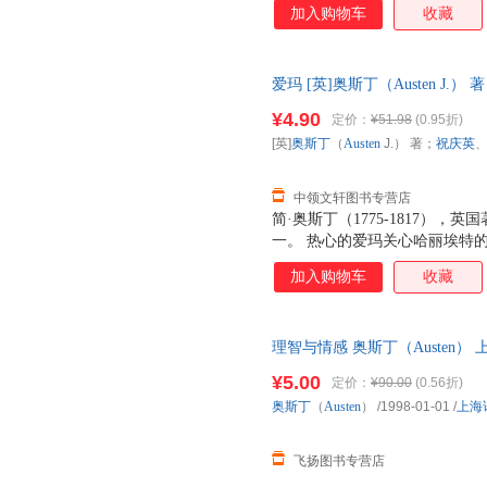
加入购物车
收藏
奈特利比爱玛大十六岁，他始终
她如此主观地干预别人的恋爱和
爱玛又要哈丽埃特去爱弗兰克·
爱玛 [英]奥斯丁（Austen J
爱玛才大吃一惊发觉自己心里一
开发票，此书为单本而非一套，
吉尔和简·菲尔费克斯，以及马
¥4.90
定价：
¥51.98
(0.95折)
[英]
奥斯丁
（
Austen
J.） 著；
祝庆英
中领文轩图书专营店
简·奥斯丁（1775-1817）
一。 热心的爱玛关心哈丽埃特
要她拒绝农夫马丁的求婚，并一
加入购物车
收藏
奈特利比爱玛大十六岁，他始终
她如此主观地干预别人的恋爱和
爱玛又要哈丽埃特去爱弗兰克·
理智与情感 奥斯丁（Austen
爱玛才大吃一惊发觉自己心里一
为单本而非一套，电子发票！
吉尔和简·菲尔费克斯，以及马
¥5.00
定价：
¥90.00
(0.56折)
奥斯丁
（
Austen
）
/1998-01-01
/
上海
飞扬图书专营店