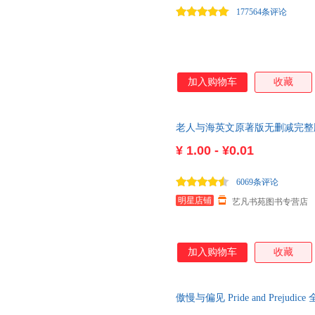
177564条评论
加入购物车
收藏
老人与海英文原著版无删减完整
的弱点小王子原版小说书初高中
¥
1.00 - ¥0.01
6069条评论
明星店铺
艺凡书苑图书专营店
加入购物车
收藏
傲慢与偏见 Pride and Prej
部经得起时间考验的现实主义文