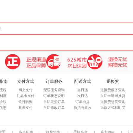
箱包皮
手表饰
运动户
汽车用
食品
手机通
数码影
电脑办
大家电
家用电
指南
支付方式
订单服务
配送方式
退换货
流程
网上支付
配送服务查询
当日递
退换货服务查询
制度
礼品卡支付
订单状态说明
次日达
自助申请退换货
协议
银行转账
自助取消订单
订单自提
退换货进度查询
优惠
礼券支付
自助修改订单
验货与签收
退款方式和时间
联盟
|
当当招商
|
机构销售
|
手机当当
|
官方Blog
|
知