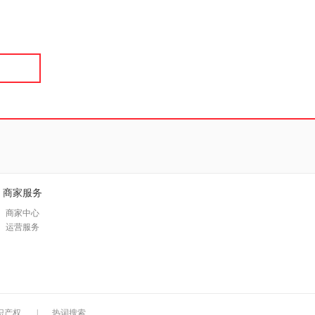
具
品
外
品
讯
音
公
器
商家服务
商家中心
运营服务
识产权
|
热词搜索