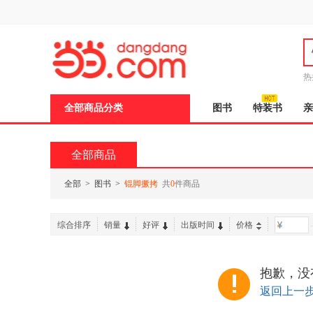
新
窗
口
打
开
无
障
热
碍
说
全部商品分类
图书
特装书
亲
明
页
面,
按
全部商品
Ctrl
加
波
全部
>
图书
>
锟脚撅拷
共
0
件商品
浪
键
打
综合排序
销量
好评
出版时间
价格
-
开
导
盲
模
抱歉，没
式
返回上一