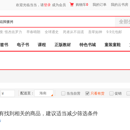
购物车
0
我的订单
我的云书房
欢迎光临当当，请
登录
成为会员
全部
全部分
搜:
怪杰佐罗力
早春晴朗
全球通史
死者从不说谎
吾辈如神
9.9元包邮
尾品汇
图书
签书
电子书
课程
正版教材
特色书城
童装童鞋
电子书
音像
影视
时尚美
母婴用
玩具
配送至：
海南
孕婴服
当当自营
只看有货
促销
童装童
特卖
预售
入驻商家
家居日
有找到相关的商品，建议适当减少筛选条件
家具装
步
服装
鞋