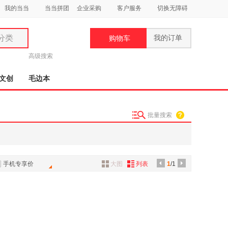
我的当当
当当拼团
企业采购
客户服务
切换无障碍
分类
我的订单
购物车
类
高级搜索
文创
毛边本
批量搜索
妆
品
饰
手机专享价
大图
列表
1
/1
鞋
用
饰