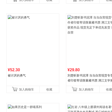
加入购物车
收藏
加入购物车
收藏
养好品质，发现快
比你听说的还要
¥52.30
¥29.80
被讨厌的勇气
刘楚昕新书泥潭 当当自营现货专
者印签寄语限量藏书票 漓江文学
奖作品 现货充足下单优先发货 当
加入购物车
收藏
加入购物车
收藏
营