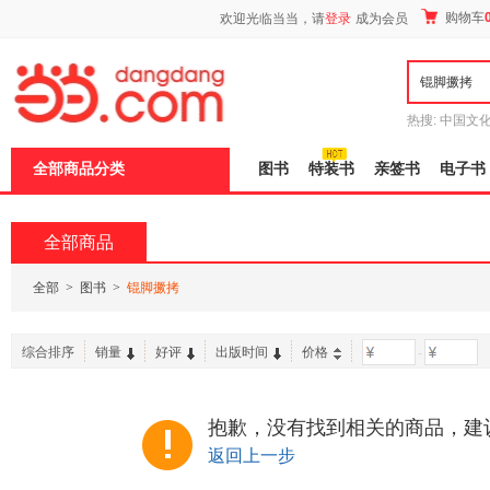
新
购物车
欢迎光临当当，请
登录
成为会员
窗
口
打
开
无
障
热搜:
中国文
碍
者从不说谎
说
全部商品分类
图书
特装书
亲签书
电子书
明
页
面,
按
全部商品
Ctrl
加
波
全部
>
图书
>
锟脚撅拷
浪
键
打
综合排序
销量
好评
出版时间
价格
-
开
导
盲
模
抱歉，没有找到相关的商品，建
式
返回上一步