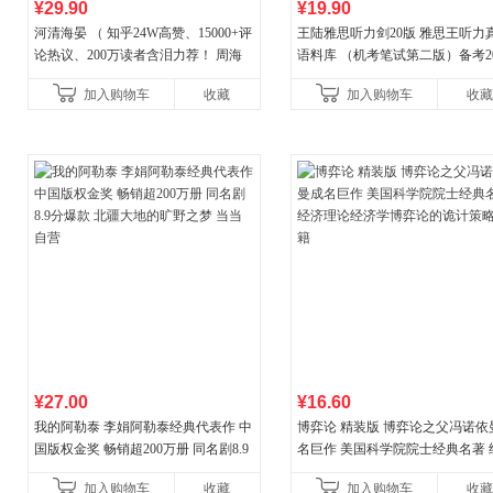
¥29.90
¥19.90
河清海晏 （ 知乎24W高赞、15000+评
王陆雅思听力剑20版 雅思王听力
论热议、200万读者含泪力荐！ 周海
语料库 （机考笔试第二版）备考20
晏，你去守护世间的海晏河清，我来
年新版领跑雅思听力IELTS听力
加入购物车
收藏
加入购物车
收藏
守护你！
新增在
¥27.00
¥16.60
我的阿勒泰 李娟阿勒泰经典代表作 中
博弈论 精装版 博弈论之父冯诺依
国版权金奖 畅销超200万册 同名剧8.9
名巨作 美国科学院院士经典名著 
分爆款 北疆大地的旷野之梦 当当自营
理论经济学博弈论的诡计策略书
加入购物车
收藏
加入购物车
收藏