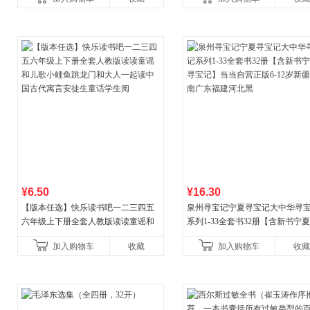
¥6.50
¥16.30
【版本任选】快乐读书吧一二三四五
泉州寻宝记宁夏寻宝记大中华寻
六年级上下册全套人教版读读童谣和
系列1-33全套书32册【含新书宁
儿歌小鲤鱼跳龙门和大人一起读中国
宝记】当当自营正版6-12岁新疆
加入购物车
收藏
加入购物车
收藏
古代寓言安徒生童话学生阅
广东福建河北黑