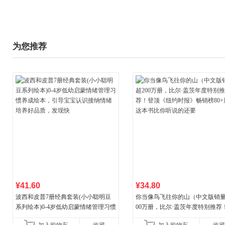
为您推荐
¥41.60
¥34.80
波西和皮普7册经典套装(小小聪明豆
你当像鸟飞往你的山（中文版销量
系列绘本)0-4岁低幼启蒙情绪管理习惯
00万册，比尔·盖茨年度特别推荐
养成绘本，引导宝宝认识接纳情绪培
顶《纽约时报》畅销榜80+周，这