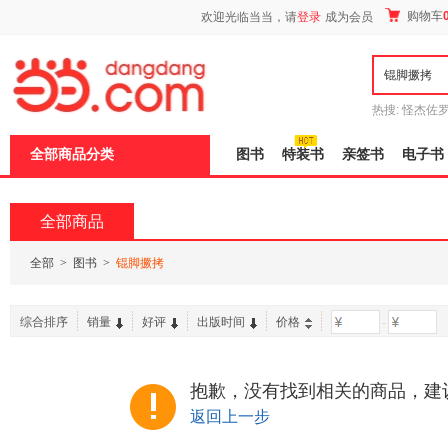
新
购物车
欢迎光临当当，请
登录
成为会员
窗
口
打
开
无
障
热搜:
怪杰佐
碍
谎
吾辈如神
说
全部商品分类
图书
特装书
亲签书
电子书
明
页
面,
按
全部商品
Ctrl
加
波
全部
>
图书
>
锟脚撅拷
浪
键
打
综合排序
销量
好评
出版时间
价格
-
开
导
盲
模
抱歉，没有找到相关的商品，建
式
返回上一步