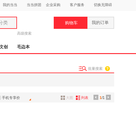
我的当当
当当拼团
企业采购
客户服务
切换无障碍
分类
我的订单
购物车
类
高级搜索
文创
毛边本
批量搜索
妆
品
饰
手机专享价
大图
列表
1
/1
鞋
用
饰