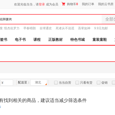
购物车
0
我的订单
我的云书房
欢迎光临当当，请
登录
成为会员
全部
全部分
搜:
怪杰佐罗力
早春晴朗
全球通史
死者从不说谎
吾辈如神
9.9元包邮
尾品汇
图书
签书
电子书
课程
正版教材
特色书城
童装童鞋
电子书
音像
影视
时尚美
母婴用
玩具
配送至：
湖北
孕婴服
当当自营
只看有货
促销
童装童
特卖
预售
入驻商家
家居日
有找到相关的商品，建议适当减少筛选条件
家具装
步
服装
鞋