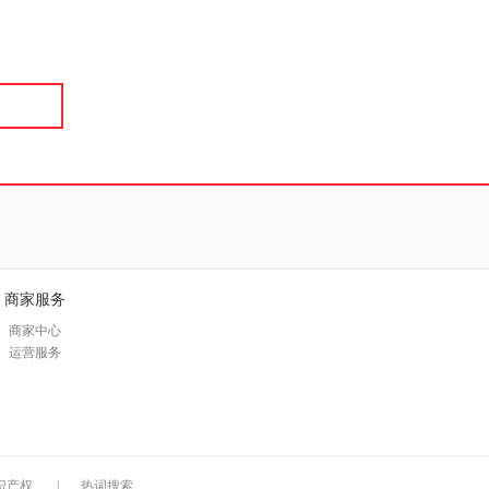
具
品
外
品
讯
音
公
器
商家服务
商家中心
运营服务
识产权
|
热词搜索