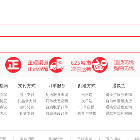
箱包皮
手表饰
运动户
汽车用
食品
手机通
数码影
电脑办
大家电
家用电
指南
支付方式
订单服务
配送方式
退换货
流程
网上支付
配送服务查询
当日递
退换货服务查询
制度
礼品卡支付
订单状态说明
次日达
自助申请退换货
协议
银行转账
自助取消订单
订单自提
退换货进度查询
优惠
礼券支付
自助修改订单
验货与签收
退款方式和时间
联盟
|
当当招商
|
机构销售
|
手机当当
|
官方Blog
|
知