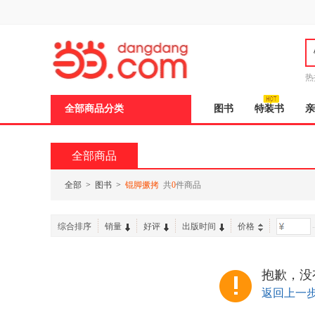
新
窗
口
打
开
无
障
热
碍
说
全部商品分类
图书
特装书
亲
明
页
面,
按
全部商品
Ctrl
加
波
全部
>
图书
>
锟脚撅拷
共
0
件商品
浪
键
打
综合排序
销量
好评
出版时间
价格
-
开
导
盲
模
抱歉，没
式
返回上一