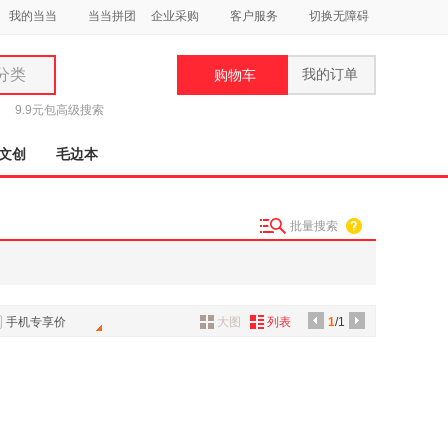
我的当当
当当拼团
企业采购
客户服务
切换无障碍
分类
我的订单
购物车
类
9.9元包
高级搜索
文创
毛边本
批量搜索
妆
品
饰
手机专享价
大图
列表
1
/1
鞋
用
饰