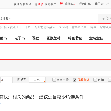
购物车
0
我的订单
我的云书房
欢迎光临当当，请
登录
成为会员
全部
全部分
搜:
新时代版上下五千年
离开前请叫醒我
学习观
有兽焉全集
唐诗三百首译注
尾品汇
图书
签书
电子书
课程
正版教材
特色书城
童装童鞋
电子书
音像
影视
时尚美
母婴用
玩具
配送至：
山东
孕婴服
当当自营
只看有货
促销
童装童
特卖
预售
入驻商家
家居日
有找到相关的商品，建议适当减少筛选条件
家具装
步
服装
鞋