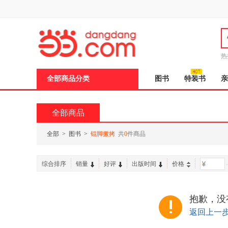
新
窗
口
打
开
无
障
热
碍
邮
说
全部商品分类
图书
特装书
亲
明
页
面,
按
全部商品
Ctrl
加
波
全部
>
图书
>
锟脚撅拷
共
0
件商品
浪
键
打
综合排序
销量
好评
出版时间
价格
-
开
导
盲
模
抱歉，没
式
返回上一