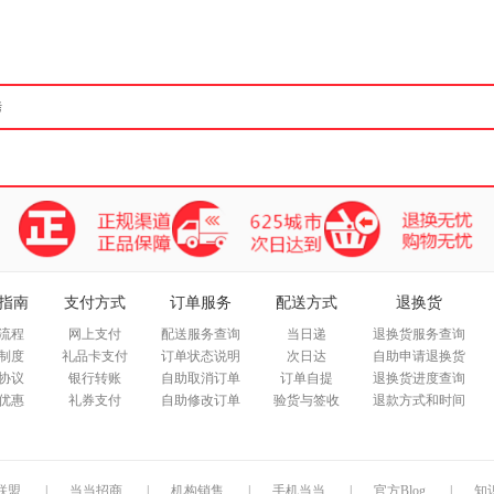
箱包皮
手表饰
运动户
汽车用
食品
手机通
数码影
电脑办
大家电
家用电
指南
支付方式
订单服务
配送方式
退换货
流程
网上支付
配送服务查询
当日递
退换货服务查询
制度
礼品卡支付
订单状态说明
次日达
自助申请退换货
协议
银行转账
自助取消订单
订单自提
退换货进度查询
优惠
礼券支付
自助修改订单
验货与签收
退款方式和时间
联盟
|
当当招商
|
机构销售
|
手机当当
|
官方Blog
|
知