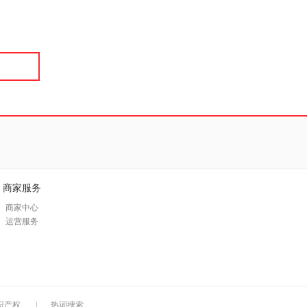
具
品
外
品
讯
音
公
器
商家服务
商家中心
运营服务
识产权
|
热词搜索