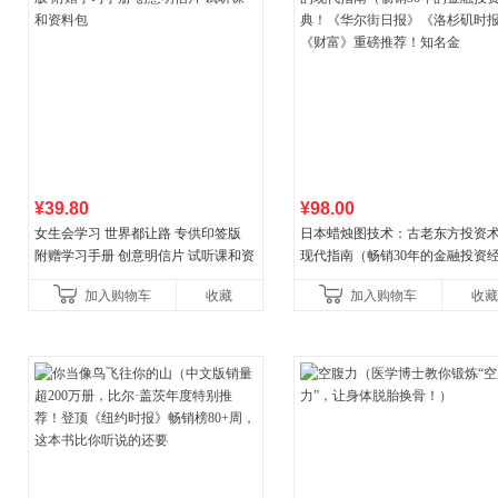
¥39.80
¥98.00
女生会学习 世界都让路 专供印签版
日本蜡烛图技术：古老东方投资
附赠学习手册 创意明信片 试听课和资
现代指南（畅销30年的金融投资
料包
典！《华尔街日报》《洛杉矶时
加入购物车
收藏
加入购物车
收藏
《财富》重磅推荐！知名金