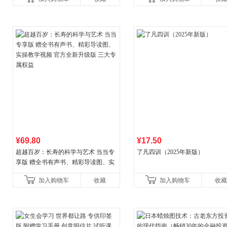
讲透西方思想史，哲学知
¥69.80
¥17.50
超越百岁：长寿的科学与艺术 当当专
了凡四训（2025年新版）
享版 赠全书有声书、精彩导读图、实
操教学视频 官方全新升级版 三大专属
加入购物车
收藏
加入购物车
收藏
权益