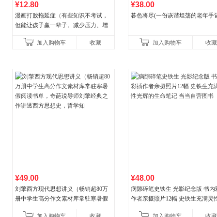
¥12.80
¥38.00
漫画打败拖延症（有些知识不考试，
暮色将尽(一份诙谐坦荡的老年手记
但能让孩子赢一辈子。减少压力、增
强自信、把握机遇、培养自律，结
加入购物车
收藏
加入购物车
收藏
合“小行动”触发大脑行动开
¥49.00
¥48.00
刘擎西方现代思想讲义（畅销超80万
病隙碎笔史铁生 光影纪念版 书内
册中学生高分作文素材库常驻寒暑假
作者亲摄照片12幅 史铁生充满灵
阅读书单，奇葩说导师刘擎经典之作
辉的生命笔记 当当自营图书
加入购物车
收藏
加入购物车
收藏