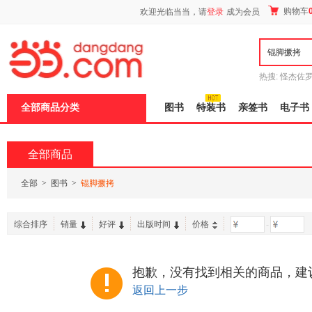
新
购物车
欢迎光临当当，请
登录
成为会员
窗
口
打
开
无
障
热搜:
怪杰佐
碍
谎
吾辈如神
说
全部商品分类
图书
特装书
亲签书
电子书
明
页
面,
按
全部商品
Ctrl
加
波
全部
>
图书
>
锟脚撅拷
浪
键
打
综合排序
销量
好评
出版时间
价格
-
开
导
盲
模
抱歉，没有找到相关的商品，建
式
返回上一步