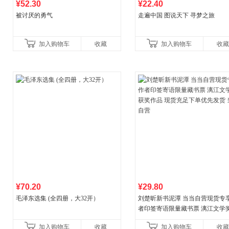
¥52.30
¥22.40
被讨厌的勇气
走遍中国 图说天下 寻梦之旅
加入购物车
收藏
加入购物车
收藏
¥70.20
¥29.80
毛泽东选集 (全四册，大32开）
刘楚昕新书泥潭 当当自营现货专
者印签寄语限量藏书票 漓江文学
奖作品 现货充足下单优先发货 当
加入购物车
收藏
加入购物车
收藏