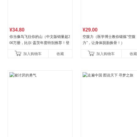
¥34.80
¥29.00
你当像鸟飞往你的山（中文版销量超2
空腹力（医学博士教你锻炼“空腹
00万册，比尔·盖茨年度特别推荐！登
力”，让身体脱胎换骨！）
顶《纽约时报》畅销榜80+周，这本书
加入购物车
收藏
加入购物车
收藏
比你听说的还要