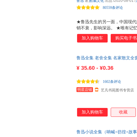
鲁迅
著,
酷威文化
出品
/2020-08-01
/
80559条评论
★鲁迅先生的另一面，中国现代
销不衰，影响深远。 ★唯有记
忆性散文集，至暖文字。 ★收
加入购物车
购买电子书
以民国版本为底本，原汁原味，
的，跟我前去。
鲁迅全集 老舍全集 名家散文全
舍散文集正版书籍非当当自营老
¥
35.60 - ¥0.36
1602条评论
明星店铺
艺凡书苑图书专营店
加入购物车
收藏
鲁迅小说全集（呐喊+彷徨+故