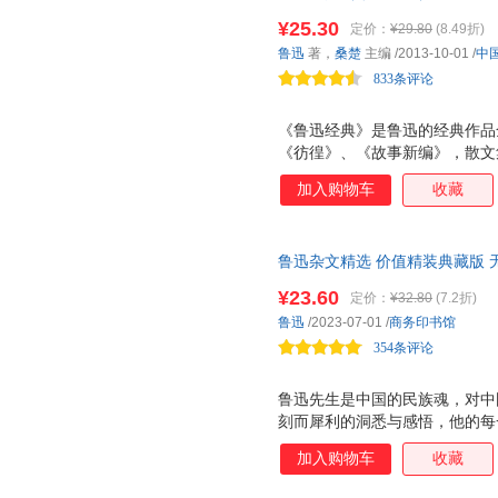
¥25.30
定价：
¥29.80
(8.49折)
鲁迅
著，
桑楚
主编
/2013-10-01
/
中
833条评论
《鲁迅经典》是鲁迅的经典作品
《彷徨》、《故事新编》，散文
品以及杂文精品。希望通过阅读
加入购物车
收藏
鲁迅，开拓阅读视野，获得智慧
鲁迅杂文精选 价值精装典藏版 
外
¥23.60
定价：
¥32.80
(7.2折)
鲁迅
/2023-07-01
/
商务印书馆
354条评论
鲁迅先生是中国的民族魂，对中
刻而犀利的洞悉与感悟，他的每
方式剖开中国社会的残酷、黑暗
加入购物车
收藏
中国近代文化有着难以磨灭的贡