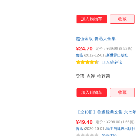
加入购物车
收藏
超值金版-鲁迅大全集
¥24.70
定价：
¥29.00
(8.52折)
鲁迅
/2012-12-01
/
新世界出版社
11093条评论
导语_点评_推荐词
加入购物车
收藏
【全10册】鲁迅经典文集 六七
乡呐喊彷徨阿Q正传孔乙己小说
¥49.40
定价：
¥298.00
(1.66折)
鲁迅
/2020-10-01
/
民主与建设出版社
55条评论