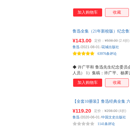
加入购物车
收藏
鲁迅全集（21年新校版）纪念鲁
员会”编定的传世母本！（全20
¥143.00
定价：
¥598.00
(2.4折)
鲁迅著作和《小彼得》等300
鲁迅
/2021-08-01
/
花城出版社
63976条评论
◆ 许广平和 鲁迅先生纪念委员会
人员） 1）集稿：许广平、杨霁
抄写和标点：王贤桢、单亚庐、
加入购物车
收藏
铎、吴文祺等； 3）编辑：郑振
朱础成、林珏、金性尧、王厂青
王任叔、蒯斯曛等。 ◆一字未删收
【全套10册装】鲁迅经典全集 
幅原版插图。 ◆依据通行标准
记故乡呐喊彷徨阿Q正传孔乙己
名号笔名录。
¥119.20
定价：
¥298.00
(4折)
鲁迅
/2020-06-01
/
中国文史出版社
1141条评论