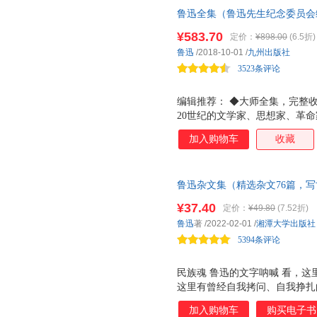
鲁迅全集（鲁迅先生纪念委员会编
简体横排真正无删改全本（囊括收
¥583.70
定价：
¥898.00
(6.5折)
鲁迅
/2018-10-01
/
九州出版社
3523条评论
编辑推荐： ◆大师全集，完整
20世纪的文学家、思想家、革
本，后来弃医从文，他用笔耕不
加入购物车
收藏
外思想文化领域有着极高的声誉
国名家编订班底，内容及编排*限度
《鲁迅全集》为底本进行了参考
鲁迅杂文集（精选杂文76篇，
鲁迅的参考，并兼具一定的收藏
（鲁迅杂文，堪称鲁迅个人的心
核心主将风采！ 以鲁迅先生生
¥37.40
定价：
¥49.80
(7.52折)
鲁迅的杂文，就是读历史、读生
分，文风冷峻，读至精微处，令
鲁迅
著
/2022-02-01
/
湘潭大学出版社
文学大师。）
精良，善本重现，只为跻身典藏
5394条评论
民族魂 鲁迅的文字呐喊 看，这
这里有曾经自我拷问、自我挣扎
望的鲁迅。 一代文学巨匠的世
加入购物车
购买电子书
心，当下的我们更需要鲁迅