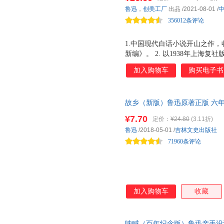
之作，收录鲁迅全部小说《呐喊》
红旗出版社
解读各篇章。 详细注释 ：为
现代出版社
明天出
杰克·伦敦
焦庆锋
蘅塘退
鲁迅
，
创美工厂
出品
/2021-08-01
/
社版为底本，原汁原味原版风貌
解，充分消除文化、知识壁垒，
齐鲁书社
北方文艺出版社
鹭江出
窦桂梅
柯南道尔
356012条评论
张琪
海豚出版社
中国纺织出版社
山东美
吴敬梓
孙静
儒勒凡
1.中国现代白话小说开山之作
中译出版社
同心出版社
中国长
范锡林
陈忠实
爱华文
新编》。 2. 以1938年上海
上海教育出版社
浙江古籍出版社
远方出
郑振
张炜
肖复兴
习惯用字，按照原版保留。 3.
加入购物车
购买电子书
四川教育出版社
辽宁人民出版社
中央编
《少年闰土》 七年级下课文收
金帆
管桦
柏杨
乡》 九年级下课文收录小说《
中国国际广播出版社
中国少年儿童出版社
凤凰出
张强
吴小如
陶行知
高一语文下课文收录小说《祝福
复旦大学出版社
湖北教育出版社
故乡（新版）鲁迅原著正版 六年
上课文收录小说《阿Q正传》 4
刘心武
黄子平
傅雷
散文作品集书籍6-9-12-15岁
小说，是值得一读再读的经典，直
黑龙江美术出版社
北京少年儿童出版社
¥7.70
章岩
张硕
吴然
定价：
¥24.80
(3.11折)
按照“回故乡”——“在故乡”——
的中国，阅读鲁迅，也就是在认
旅游教育出版社
百花洲文艺出版社
东方出
鲁迅
/2018-05-01
/
吉林文史出版社
王尔德
忆所感
撒旦君
琦君
6.塑造独立、自由、批判之人格
71960条评论
云南人民出版社
东方出版中心
中国书
开始，真正读懂年少时
黄荣华
贺旭
丁帆
海燕出版社
河南人民出版社
山西人
陈平原
陈洁
安徒生
学林出版社
陕西人民教育出版社
华夏出
张天翼
张莉
于清峰
河北人民出版社
晨光出版社
泰山出
徐光耀
夏洛蒂
吴成
加入购物车
收藏
世界图书出版公司
上海科学技术文献出版社
曲一线
清少纳言
刘伟
农村读物出版社
安徽师范大学出版社
希望出
李观政
顾明远
勃朗特
呐喊（百年纪念版）鲁迅亲手设