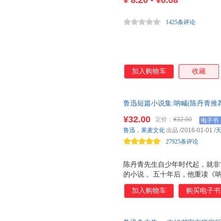
¥
8.20 - ¥0.08
1425条评论
加入购物车
收藏
鲁迅短篇小说集:呐喊(陈丹青推
该“呐喊”
¥32.00
定价：
¥32.00
电子书
鲁迅
，
果麦文化
出品
/2016-01-01
/
27925条评论
陈丹青先生自少年时代起，就非
的小说 。五十年后，他重读《
长文推荐，每个少年都应该读的
加入购物车
购买电子书
作十三副版画插图，精美绝伦，