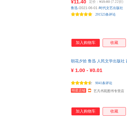
¥11.40
定价：
¥15.80
(7.22折)
的悲欢并不相通 、《三闲集》
鲁迅
/2021-06-01
/
时代文艺出版社
《南腔北调集》痛苦而清醒着、
291523条评论
加入购物车
收藏
朝花夕拾 鲁迅 人民文学出版社
删减完整版文言文注释注解无障
¥
1.00 - ¥0.01
9041条评论
明星店铺
艺凡书苑图书专营店
加入购物车
收藏