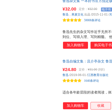
鲁迅杂文集 一本好书官方指定版
当99.9%读者5星好评。1918
¥32.00
定价：
¥32.00
电子书
鲁迅
，
果麦文化
出品
/2015-11-01
/
59008条评论
鲁迅先生的杂文写作近乎无所不
到位、写得入理、写到精髓。 他
说过，比较精彩的是他的杂感。
加入购物车
购买电子书
《华盖集》到《且介亭杂文末编
子一一选过。
鲁迅自编文集：且介亭杂文 鲁
¥24.80
定价：
¥31.00
(8折)
鲁迅
/2019-06-01
/
江西教育出版社
1640条评论
适合各年龄层段的读者阅读，体
加入购物车
收藏