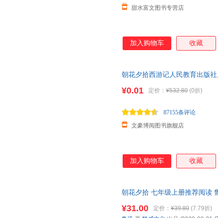
甜水富文图书专营店
加入购物车
收藏
朝花夕拾西游记人民教育出版社
初一上册人民文学出版社人教版
¥0.01
定价：
¥532.80
(0折)
87155条评论
文豪博阅图书旗舰店
加入购物车
收藏
朝花夕拾 七年级上册推荐阅读
从前好的，自己回去。将来好的
¥31.00
定价：
¥39.80
(7.79折)