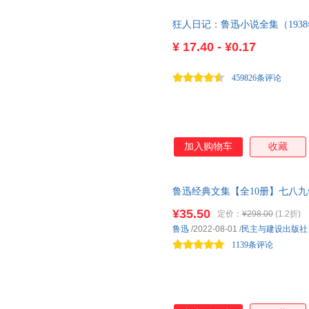
南京出版社
兰州大学出版社
外国文
刘丰
刘东
凌小汐
华语教学出版社
中信出版社
狂人日记：鲁迅小说全集（193
李长之
李克
李娟
鲁迅全部小说，多篇入选语文课本
厦门大学出版社
安徽大学出版社
¥
17.40 - ¥0.17
静柏心然
汲庆海
黄玉峰
上海科学普及出版社
宁夏人民出版社
内蒙古
汉斯·克里斯蒂安·安徒生
海子
海伦
459826条评论
中国书店
安徽科学技术出版社
群众出
高鹗
冯骥才
方振宇
首都师范大学出版社
北京古籍出版社
大众文
曾伟
蔡小雄
北岛
北京交通大学出版社
少年儿童出版社
湖南大
世界知识出版社
新蕾出版社
珠海出
加入购物车
收藏
中国水利水电出版社
山东友谊出版社
石油工业出版社
外语教学与研究出版社
鲁迅经典文集【全10册】七八
湖南教育出版社
湖北美术出版社
河北大
籍 人民文学经典读本散文集杂
¥35.50
定价：
¥298.00
(1.2折)
延边教育出版社
西南交通大学出版社
西藏人
作包含各种形式文学体裁鲁迅的
鲁迅
/2022-08-01
/
民主与建设出版社
文字！
西安出版社
陕西人民出版社
吉林摄
1139条评论
中国福利会出版社
科学出版社
长征出
上海音乐学院出版社
上海大学出版社
广州出版社
福建科学技术出版社
学苑出