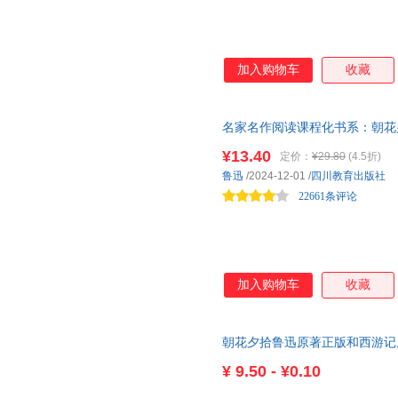
加入购物车
收藏
名家名作阅读课程化书系：朝花
¥13.40
定价：
¥29.80
(4.5折)
鲁迅
/2024-12-01
/
四川教育出版社
22661条评论
加入购物车
收藏
朝花夕拾鲁迅原著正版和西游记
级新增思维导图必读正版课外书
¥
9.50 - ¥0.10