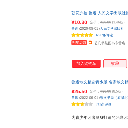
红、朱自清、沈从文和汪曾祺。
的传统文言功底，是贯通传统与
朝花夕拾 鲁迅 人民文学出版
童趣的一群人。因此他们的作品
小说散文集青少年版全集初中小
富，阅读后必将受益终身。 这
¥10.30
定价：
¥29.80
(3.46折)
图为孩子在未来的人生路上或早
鲁迅
/2020-08-01
/
人民文学出版社
一个良好的**印象，为孩子的
6577条评论
的补充，供有进一步阅读这
明星店铺
艺凡书苑图书专营店
加入购物车
收藏
鲁迅散文精选青少版 名家散文
本） 本书是专为青少年读者朋
¥25.50
定价：
¥30.00
(8.5折)
思想内容、表现方法还是语言风
鲁迅
/2022-09-01
/
崇文书局（原湖北
713条评论
为青少年读者量身打造的经典读本