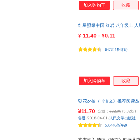
加入购物车
收藏
红星照耀中国 红岩 八年级上 
人教版
¥
11.40 - ¥0.11
647794条评论
加入购物车
收藏
朝花夕拾（《语文》推荐阅读丛
年级阅读书目 朝花夕拾（《语
¥11.70
定价：
¥22.00
(5.32折)
文学出版社
鲁迅
/2018-04-01
/
人民文学出版社
535446条评论
本书收入 统编《语文》阅读丛