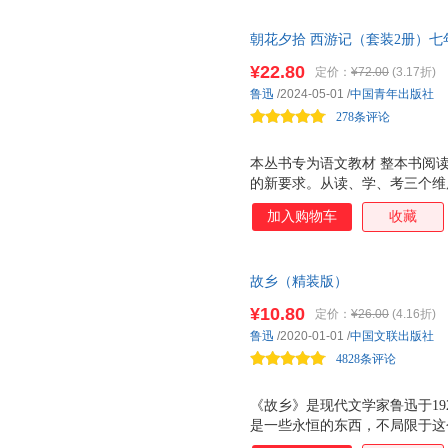
朝花夕拾 西游记（套装2册）七
师视频课） 北京市骨干教师范
¥22.80
定价：
¥72.00
(3.17折)
册》、名师视频课。
鲁迅
/2024-05-01
/
中国青年出版社
278条评论
本丛书专为语文教材 整本书阅
的新要求。从读、学、考三个维
精髓，提高理解、分析与鉴赏能
加入购物车
收藏
成果和一线名师的宝贵教学经验
阅读方法与策略。 在名家名师
旅，让学习成为一次成长之跃。 
故乡（精装版）
研发，深度契合新课改对名著阅
读名著，帮助学生深入理解名著
¥10.80
定价：
¥26.00
(4.16折)
书汇集了众多学术大家的名著研
鲁迅
/2020-01-01
/
中国文联出版社
深入细致的批注赏析，以及实用
4828条评论
这套书将让阅读成
《故乡》是现代文学家鲁迅于19
是一些永恒的东西，不局限于这
智者的身影和流传已久的词句，