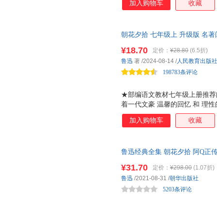
江苏古籍出版社
社会科学文献出版社
蓝天出
加入购物车
收藏
中国城市出版社
中国电影出版社
中国旅
天津社会科学院出版社
四川美术出版社
上海译
朝花夕拾 七年级上 升级版 名
山东教育出版社
宁夏人民教育出版社
书目 2024年全新升级版·免
¥18.70
定价：
¥28.80
(6.5折)
绍和篇目、人物、情节解析等·
河南科学技术出版社
河北教育出版社
五洲传
鲁迅
著
/2024-08-14
/
人民教育出版
点、阅读方法！助力读者高效阅
新疆人民出版社
武汉大学出版社
民族出
198783条评论
★部编语文教材七年级上册推荐
着一代文豪 温馨的回忆 和 理
记录了自己的生活道路和成长经
加入购物车
收藏
露着对美好的追思与怀念，以及
阶段的中学生收获更多成长的启
思维导图 阅读建议 精读旁批 
鲁迅经典全集 朝花夕拾 阿Q正传
助学生科学高效完成整本书阅读
卷）） 七八九年级初中生课外
抄积累，完成思考探究，提升写
¥31.70
定价：
¥298.00
(1.07折)
读课程化丛书配套系列视频微课
鲁迅
/2021-08-31
/
朝华出版社
一线名师集体完成。 由当前语
5203条评论
整体介