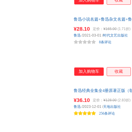
加入购物车
收藏
鲁迅小说名篇+鲁迅杂文名篇+鲁
读 一二三四五六年级小学生阅读
¥28.10
定价：
¥165.00
(1.71折)
行三审三校流程，标点、语句严
鲁迅
/2021-03-01
/
时代文艺出版社
子的人格塑造有很大的好处。
8条评论
加入购物车
收藏
鲁迅经典全集全4册原著正版（朝花
迅杂文集上下）中小学生六七年
¥36.10
定价：
¥128.00
(2.83折)
经典作品，希望每位读者能从中
鲁迅
/2023-12-01
/
天地出版社
味到作品中饱含的深远而强大的
256条评论