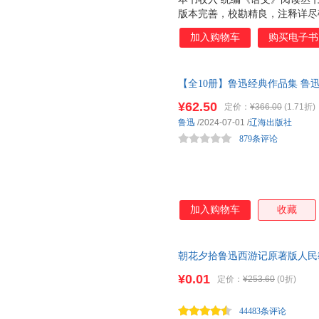
版本完善，校勘精良，注释详尽
文集，收录《从百草园到三味书
加入购物车
购买电子书
散文十篇，初版诞生九十多年来
已进入公版，但由于其作品整理
靠。尤其他的作品中有很多典故
【全10册】鲁迅经典作品集 鲁
社成立之初，即在国家有关部门
新编朝花夕拾呐喊彷徨野草祝福
己*主要的任务之一。全集几十
¥62.50
定价：
¥366.00
(1.71折)
迅作品的善本。可以说， 版本
鲁迅
/2024-07-01
/
辽海出版社
特点。 3.如上条所述，鲁迅作
879条评论
当 是人文社版《朝
加入购物车
收藏
朝花夕拾鲁迅西游记原著版人民
减版七年级必读书目上下册骆驼
¥0.01
定价：
¥253.60
(0折)
44483条评论