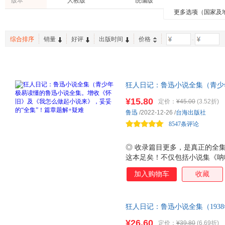
版本
人教版
统编版
中国文史出版社
外文出版社
蔡翔
叶圣陶
林贤治
中学教材全解
时代华语
文通天
更多选项（国家及
建筑
工业技术
两性关
商务印书馆
北京联合出版公司
浙江文
立人
瞿秋白
汪曾祺
蒲蒲兰绘本馆
接力出版社
书中缘
亲子/家教
时尚/美妆
育儿/早
湖南文艺出版社
花山文艺出版社
广东人
梁实秋
林语堂
屠格涅
果麦文化
磨铁
新华先
综合排序
销量
好评
出版时间
价格
-
中小学教科书
休闲/爱好
特装书
中华书局
天天出版社
辽海出
梁启超
季羡林
果戈理
百题大过关
有容书邦
新世界
英文原版书
课程
二手书
中国画报出版社
济南出版社
许地山
高尔基
曹慧思
全国优秀儿童文学奖
浦睿文化
译文经
北京科学技术出版社
吉林出版社
台海出
闻钟
张大军
芥川龙
小书房
蒲公英童书馆
爱心树
狂人日记：鲁迅小说全集（青少
古吴轩出版社
长江少年儿童出版社
百花文
格非
艾青
周振甫
手把手作文
及《我怎么做起小说来》，妥妥的
中考45套题
黑皮阅
¥15.80
吉林大学出版社
哈尔滨出版社
四川文
定价：
¥45.00
(3.52折)
贺友直
话小说开山之作的精妙，领略中
丁聪
戴望舒
鲁迅
/2022-12-26
/
台海出版社
山东科学技术出版社
事新编》全收录，鲁迅小说全了
崇文书局
新疆青
崔钟雷
杨帆
韦力
8547条评论
上海书店出版社
上海文艺出版社
中国言
王欣
任溶溶
梁漱溟
春风文艺出版社
陕西师范大学出版社
西泠印
法布尔
◎ 收录篇目更多，是真正的全
曹文轩
欧·亨利
广陵书社
这本足矣！不仅包括小说集《呐
北京出版社
许寿裳
刘义庆
李政
说处女作《怀旧》和创作背景谈
海南出版社
北京师范大学出版社
岳麓书
加入购物车
收藏
朱光潜
施耐庵
刘敬余
戏》《故乡》《孔乙己》《阿Q
河北少年儿童出版社
华文出版社
河南文
课本收录。 ◎专为青少年打造的
龚勋
陈潇
车万育
三怕 之 怕周树人 ，是因为鲁
浙江人民出版社
知识出版社
线装书
罗贯中
阎真
温儒敏
狂人日记：鲁迅小说全集（193
以及独特的行文习惯。本书与教
湖南人民出版社
北京时代华文书局
四川大
鲁迅全部小说，多篇入选语文课本
张梦阳
篇章题解 ：通过阐述鲁迅的生
张承志
叶嘉莹
¥26.60
定价：
¥39.80
(6.69折)