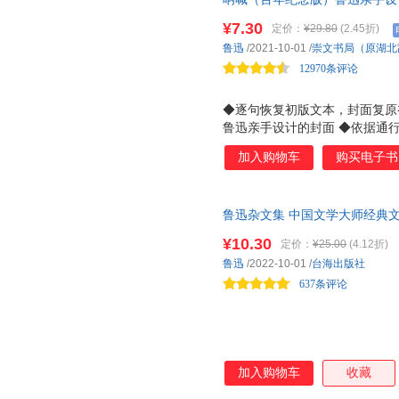
广东教育出版社
中国人民大学出版社
河南大
钟宇
郑克鲁
赵旭东
面，逐字校对初版文字。 再现“新
¥7.30
定价：
¥29.80
(2.45折)
生活 读书 新知三联书店
巴蜀书社
湘潭大
周年！
余光中
严文井
吴欣歆
鲁迅
/2021-10-01
/
崇文书局（原湖北
福建教育出版社
黑龙江人民出版社
斯威夫特
启功
潘建国
12970条评论
湖南美术出版社
黑龙江少年儿童出版社
流沙河
李允经
李小山
重庆出版社
生活书店
北岳文
◆逐句恢复初版文本，封面复原
富强
费孝通
曹雪芹
鲁迅亲手设计的封面 ◆依据通
广西人民出版社
甘肃少年儿童出版社
内蒙古
圣艾克苏佩里
莎士比亚
罗曼罗
版旧照
人民邮电出版社
中国科学技术出版社
安徽教
加入购物车
购买电子书
马克思
蕾切尔·卡森
孔子
上海文化出版社
苏州大学出版社
云南教
朱生豪
朱梅馥
朱利安
延边人民出版社
贵州人民出版社
福建人
周国平
赵丽宏
张中良
鲁迅杂文集 中国文学大师经典
安徽人民出版社
文津出版社
由书且介亭杂文等作品 高中生
张恨水
张弛
雨果
¥10.30
定价：
¥25.00
(4.12折)
书级别的名作，提升语文阅读能
文汇出版社
中国社会出版社
山东人
伊索
伊凡·谢尔盖耶维奇·屠格涅夫
姚锦镕
鲁迅
/2022-10-01
/
台海出版社
北京十月文艺出版社
群言出版社
上海音
637条评论
闫仲渝
亚米契斯
雪岗
北京工艺美术出版社
中国宇航出版社
夏丐尊
席慕蓉
吴调侯
云南美术出版社
上海交通大学出版社
王伟
王蒙
王凯
延边大学出版社
西苑出版社
文化发
宋清如
史铁生
倪曼
加入购物车
收藏
新华出版社
中国三峡出版社
毛姆
吕思勉
罗素