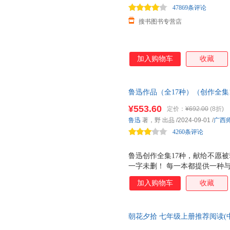
47869条评论
搜书图书专营店
加入购物车
收藏
鲁迅作品（全17种）（创作全集1
理群10万字导读，收藏礼盒赠陈
¥553.60
定价：
¥692.00
(8折)
礼盒，鲁迅作品集， 将热烈的爱
鲁迅
著，野 出品
/2024-09-01
/
广西
活”， 在鲁迅的文字里找到投入
4260条评论
们。
鲁迅创作全集17种，献给不愿被套
一字未删！ 每一本都提供一种
更清醒地看待我们的爱与恨、渴
加入购物车
收藏
高峰 ：《呐喊》《彷徨》《故
喊几声助威 大先生的 独语 与
视绝望与希望、个人与时代的临
朝花夕拾 七年级上册推荐阅读(
文学宇宙的最小单位 ： 《坟
励志版 智慧熊图书 新老版本任
悲哀、《华盖集》 偏不遵命、偏