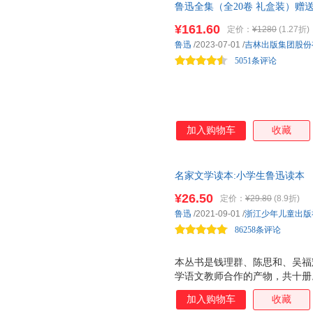
鲁迅全集（全20卷 礼盒装）赠
作序经典版本 经典作品集原著
¥161.60
定价：
¥1280
(1.27折)
鲁迅
/2023-07-01
/
吉林出版集团股份
5051条评论
加入购物车
收藏
名家文学读本:小学生鲁迅读本
¥26.50
定价：
¥29.80
(8.9折)
鲁迅
/2021-09-01
/
浙江少年儿童出版
86258条评论
本丛书是钱理群、陈思和、吴福
学语文教师合作的产物，共十册
小学教师编选、导读，一位相关
加入购物车
收藏
本丛书所选的十位名家为鲁迅、