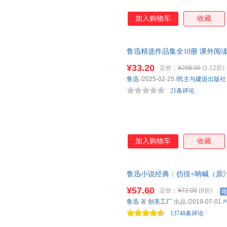
加入购物车
收藏
鲁迅精选作品集全10册 课外阅
文学坟而已集野草热风彷徨呐喊
¥33.20
定价：
¥298.00
(1.12折)
鲁迅
/2025-02-25
/
民主与建设出版社
21条评论
加入购物车
收藏
鲁迅小说经典：彷徨+呐喊（原
册） 原汁原味鲁迅作品，经典
¥57.60
定价：
¥72.00
(8折)
小说的精髓，狂人日记、阿Q正
鲁迅
著
创美工厂
出品
/2019-07-01
/
13748条评论