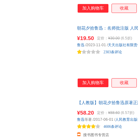
加入购物车
收藏
朝花夕拾鲁迅：名师批注版 人
目录初中学生课外阅读暑期阅读
¥19.50
定价：
¥30.00
(6.5折)
鲁迅
/2023-11-01
/
天天出版社有限责
2303条评论
加入购物车
收藏
【人教版】朝花夕拾鲁迅原著正
文课外读物初一名著中学课外阅
¥58.20
定价：
¥88.60
(6.57折)
鲁迅
等著
/2017-06-01
/
人民教育出版
4606条评论
搜书图书专营店