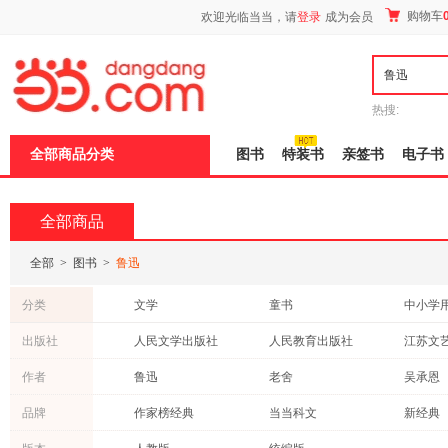
新
购物车
欢迎光临当当，请
登录
成为会员
窗
口
打
开
无
障
热搜:
碍
说
全部商品分类
图书
特装书
亲签书
电子书
明
页
面,
按
全部商品
Ctrl
加
波
全部
>
图书
>
鲁迅
浪
键
分类
文学
童书
中小学
打
开
科普读物
考试
传记
出版社
人民文学出版社
人民教育出版社
江苏文
导
历史
外语
文化
盲
中国华侨出版社
吉林文史出版社
天地出
作者
鲁迅
老舍
吴承恩
模
法律
古籍
成功/励
式
中国友谊出版社
民主与建设出版社
天津人
周作人
萧红
胡适
品牌
作家榜经典
当当科文
新经典
心理学
哲学/宗教
自然科
广西师范大学出版社
花城出版社
作家出
陈子善
徐志摩
郁达夫
未读
黄冈小状元
小学教
农业/林业
政治/军事
管理