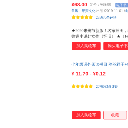
完鲁迅全部小说，名家插图精装
¥68.00
定价：
¥68.00
电子书
画家吴永良潜心画作鲁迅小说人
鲁迅
，
果麦文化
出品
/2019-11-01
/
手稿。真正读懂鲁迅，就从这一
235676条评论
★2020未删节新版！名家插图
鲁迅小说处女作《怀旧》 ★《
《社戏》 一本书读完鲁迅全部
加入购物车
购买电子书
画作鲁迅小说人物图系列 ★附
一生著述逾千万字，其中小说3
的鲁迅，这一次真正读懂
七年级课外阅读书目 骆驼祥子+
+边城 湘行散记 +海底两万里+
¥
11.70 - ¥0.12
2076083条评论
加入购物车
收藏