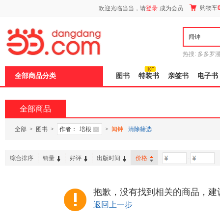
新
购物车
欢迎光临当当，请
登录
成为会员
窗
口
打
开
无
障
热搜:
多多罗
碍
传说
十日终
说
全部商品分类
图书
特装书
亲签书
电子书
明
页
面,
按
全部商品
Ctrl
加
波
全部
>
图书
>
作者：
培根
>
闻钟
清除筛选
浪
键
打
综合排序
销量
好评
出版时间
价格
-
开
导
盲
模
抱歉，没有找到相关的商品，建
式
返回上一步