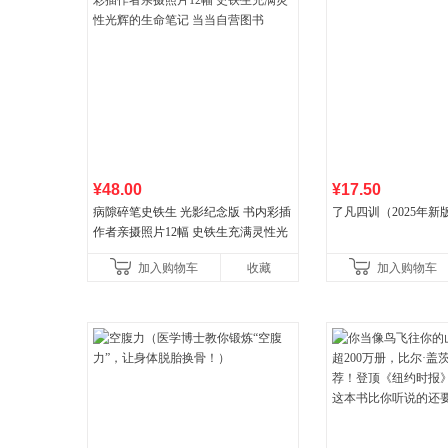
¥48.00
¥17.50
病隙碎笔史铁生 光影纪念版 书内彩插
了凡四训（2025年新
作者亲摄照片12幅 史铁生充满灵性光
辉的生命笔记 当当自营图书
加入购物车
收藏
加入购物车