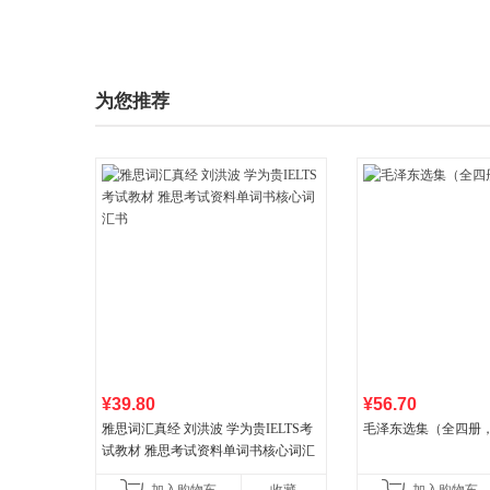
为您推荐
¥39.80
¥56.70
雅思词汇真经 刘洪波 学为贵IELTS考
毛泽东选集（全四册，
试教材 雅思考试资料单词书核心词汇
书