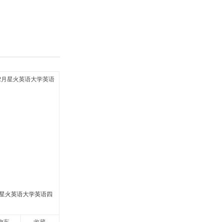
具
品
外
品
讯
音
公
器
2月星火英语大学英语四