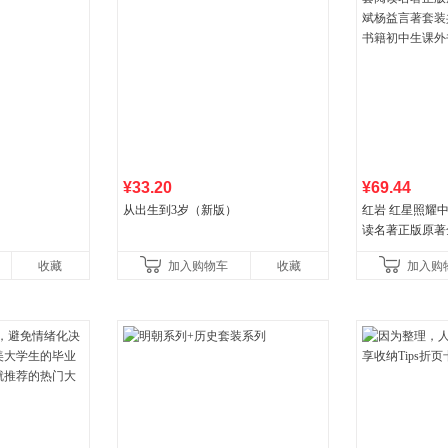
¥33.20
¥69.44
从出生到3岁（新版）
红岩 红星照耀
读名著正版原著
益言著套装共2
收藏
加入购物车
收藏
加入购
初中生课外书中