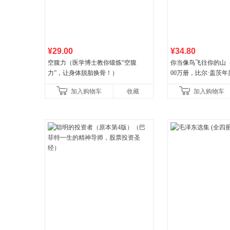
¥29.00
¥34.80
空腹力（医学博士教你锻炼“空腹
你当像鸟飞往你的山
力”，让身体脱胎换骨！）
00万册，比尔·盖茨
顶《纽约时报》畅销榜
加入购物车
收藏
加入购物车
比你听说的还要