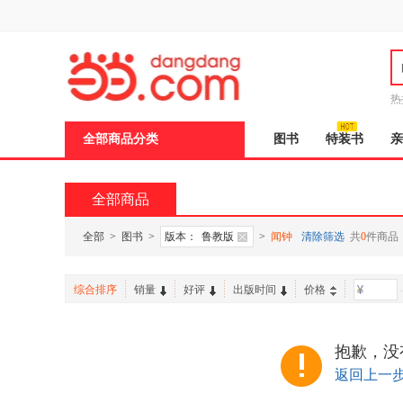
新
窗
口
打
开
无
障
热
碍
说
全部商品分类
图书
特装书
亲
明
页
面,
按
全部商品
Ctrl
加
波
全部
>
图书
>
版本：
鲁教版
>
闻钟
清除筛选
共
0
件商品
浪
键
打
综合排序
销量
好评
出版时间
价格
-
开
导
盲
模
抱歉，没
式
返回上一