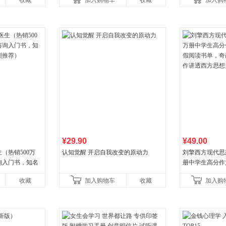
收藏
加入购物车
收藏
加入购
¥29.90
¥49.00
（热销500万
认知觉醒 开启自我改变的原动力
刘擎西方现代思
询入门书，知名
册中学生高分作
推荐）
阅读书单，奇葩
收藏
加入购物车
收藏
加入购
讲透西方思想史