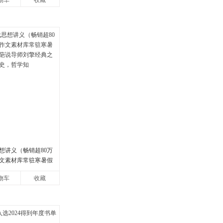
物车
收藏
想讲义（畅销超80万
文素材库常驻寒暑假
说导师刘擎经典之作
物车
收藏
，哲学知