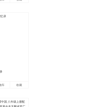
录
物车
收藏