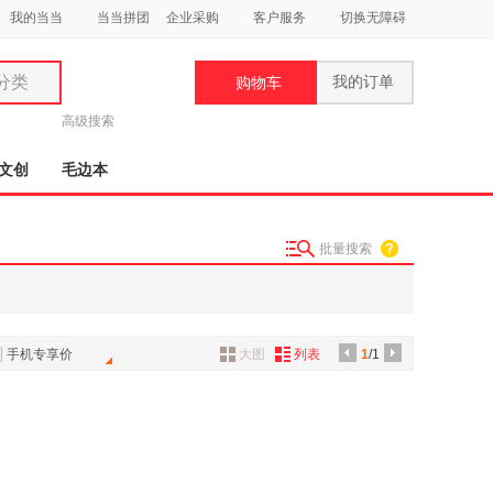
我的当当
当当拼团
企业采购
客户服务
切换无障碍
分类
我的订单
购物车
类
高级搜索
文创
毛边本
批量搜索
妆
品
饰
手机专享价
大图
列表
1
/1
鞋
用
饰