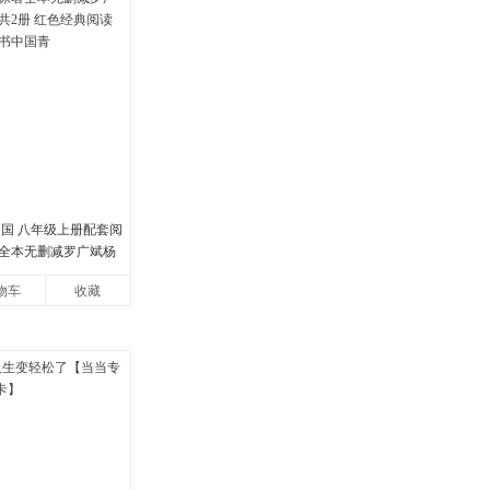
中国 八年级上册配套阅
全本无删减罗广斌杨
册 红色经典阅读书籍
物车
收藏
国青