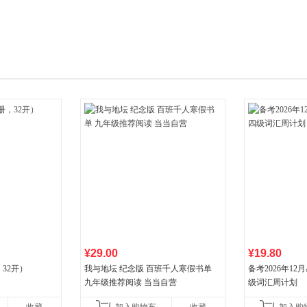
箱包皮
手表饰
运动户
汽车用
食品
手机通
数码影
电脑办
大家电
家用电
¥29.00
¥19.80
32开）
我与地坛 纪念版 百班千人寒假书单
备考2026年1
九年级推荐阅读 当当自营
级词汇周计划