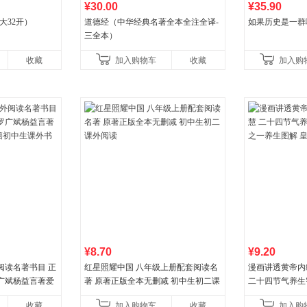
¥30.00
¥35.90
大32开）
道德经（中华经典名著全本全注全译-
如果历史是一群
三全本）
收藏
加入购物车
收藏
加入购
¥8.70
¥9.20
阅读名著书目 正
红星照耀中国 八年级上册配套阅读名
漫画讲透黄帝内
广斌杨益言著爱
著 原著正版全本无删减 初中生初二课
二十四节气养生
初中生课外书中
外阅读
一养生图解 皇
收藏
加入购物车
收藏
加入购