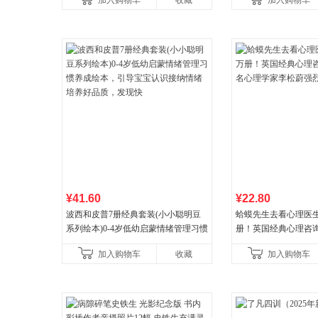
加入购物车
收藏
加入购物车
¥41.60
¥22.80
波西和皮普7册经典套装(小小聪明豆
蛤蟆先生去看心理医生
系列绘本)0-4岁低幼启蒙情绪管理习惯
册！英国经典心理咨
养成绘本，引导宝宝认识接纳情绪培
心理学家李松蔚强烈
加入购物车
收藏
加入购物车
养好品质，发现快