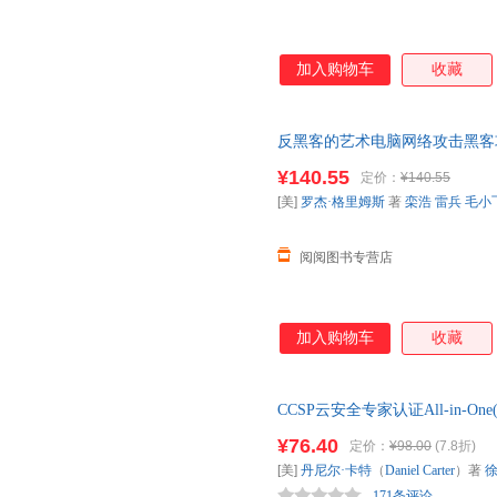
加入购物车
收藏
反黑客的艺术电脑网络攻击黑客
学教程书籍网络安全工程师管理
¥140.55
定价：
¥140.55
[美]
罗杰·格里姆斯
著
栾浩
雷兵
毛小
阅阅图书专营店
加入购物车
收藏
CCSP云安全专家认证All-in-O
拟习题、在线模拟考试、案例及
¥76.40
定价：
¥98.00
(7.8折)
在线考试说明见封底二维码。
[美]
丹尼尔·卡特
（
Daniel
Carter
）著
171条评论