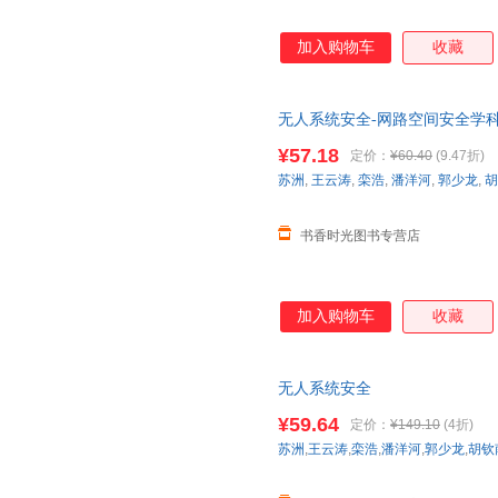
加入购物车
收藏
无人系统安全-网路空间安全学
¥57.18
定价：
¥60.40
(9.47折)
苏洲
,
王云涛
,
栾浩
,
潘洋河
,
郭少龙
,
胡
书香时光图书专营店
加入购物车
收藏
无人系统安全
¥59.64
定价：
¥149.10
(4折)
苏洲
,
王云涛
,
栾浩
,
潘洋河
,
郭少龙
,
胡钦