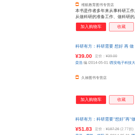
维航教育图书专营店
本书是作者多年来从事科研工作
从做科研的准备工作、做科研的
具四方面，系统地介绍了科研论
加入购物车
收藏
一些独特经验和技巧。通过阅读
与导师合作工作有更为深刻的理
论文写作步骤，适合从事计算机
科研有方：科研需要 想好 再 
年级大学生、硕士和博士研究生
9787560633718
¥39.00
定价：
¥39.00
栾浩
编
/2014-05-01
/
西安电子科技
久禄图书专营店
加入购物车
收藏
科研有方：科研需要“想好”再“做
版社 【速开发票，此书为单本
¥51.83
定价：
¥187.26
(2.77折)