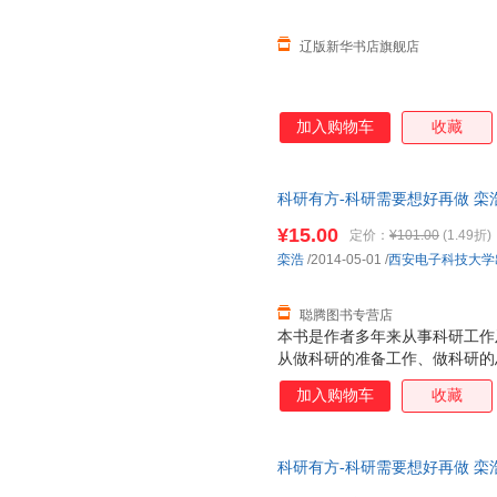
辽版新华书店旗舰店
加入购物车
收藏
科研有方-科研需要想好再做 栾
票】 全国三仓发货，物流便捷
¥15.00
定价：
¥101.00
(1.49折)
栾浩
/2014-05-01
/
西安电子科技大学
聪腾图书专营店
本书是作者多年来从事科研工作
从做科研的准备工作、做科研的
具四方面，系统地介绍了科研论
加入购物车
收藏
一些独特经验和技巧。通过阅读
与导师合作工作有更为深刻的理
论文写作步骤，适合从事计算机
科研有方-科研需要想好再做 栾
年级大学生、硕士和博士研究生
票】 全国三仓发货，物流便捷