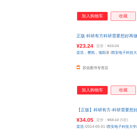
加入购物车
收藏
正版 科研有方科研需要想好再做 栾
社 科研工作论文写作参考书 计
¥23.24
定价：
¥23.24
所有商品均可开票
栾浩
，
樊凯
，
项阳
著
/
西安电子科技大
苏佰图书专营店
加入购物车
收藏
【正版】科研有方-科研需要想好再做 
学出版社 套装图书为单本的价
¥34.05
定价：
¥68.10
(5折)
栾浩
/2014-05-01
/
西安电子科技大学