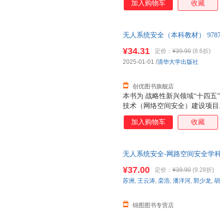
加入购物车
收藏
无人系统安全（本科教材） 9787
票 七天无理由退货让您购物无
¥34.31
定价：
¥39.90
(8.6折)
2025-01-01
/
清华大学出版社
创优图书旗舰店
本书为 战略性新兴领域“十四
技术（网络空间安全）建设项目
前沿，结合作者多年科研成果，
加入购物车
收藏
法，具有很高的学术价值。本教
面向智慧城市、智能制造、智慧
隐私保护的应用方法与实现方案
无人系统安全-网路空间安全学
动驾驶、工业物联网和无人机等
适用于了解无人系统安全技术并
¥37.00
定价：
¥39.90
(9.28折)
还可以作为各大院校无人系统、
苏洲
,
王云涛
,
栾浩
,
潘洋河
,
郭少龙
,
胡
锦图图书专营店