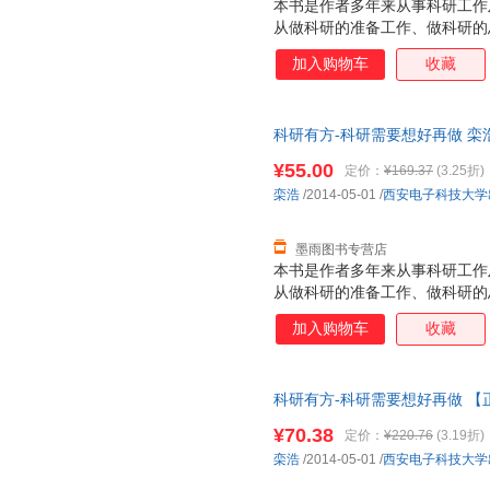
本书是作者多年来从事科研工作
从做科研的准备工作、做科研的
具四方面，系统地介绍了科研论
加入购物车
收藏
一些独特经验和技巧。通过阅读
与导师合作工作有更为深刻的理
论文写作步骤，适合从事计算机
科研有方-科研需要想好再做 栾
年级大学生、硕士和博士研究生
仓发货，物流便捷，下单秒杀，
¥55.00
定价：
¥169.37
(3.25折)
栾浩
/2014-05-01
/
西安电子科技大学
墨雨图书专营店
本书是作者多年来从事科研工作
从做科研的准备工作、做科研的
具四方面，系统地介绍了科研论
加入购物车
收藏
一些独特经验和技巧。通过阅读
与导师合作工作有更为深刻的理
论文写作步骤，适合从事计算机
科研有方-科研需要想好再做 
年级大学生、硕士和博士研究生
¥70.38
定价：
¥220.76
(3.19折)
栾浩
/2014-05-01
/
西安电子科技大学