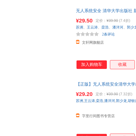
无人系统安全 清华大学出版社 
达，团购优惠咨询在线客服！
¥29.50
定价：
¥39.90
(7.4折)
苏洲
、
王云涛
、
栾浩
、
潘洋河
、
郭少
2条评论
文轩网旗舰店
加入购物车
收藏
【正版】无人系统安全清华大学出版社
术及设备 正版图书，下单速发
¥29.20
定价：
¥39.90
(7.32折)
苏洲
,
王云涛
,
栾浩
,
潘洋河
,
郭少龙
,
胡钦
字里行间图书专营店