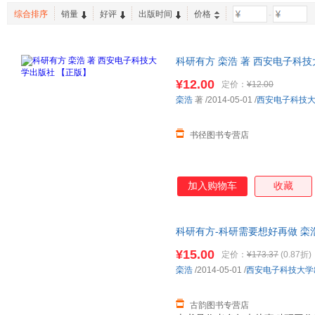
综合排序
销量
好评
出版时间
价格
-
科研有方 栾浩 著 西安电子科
¥12.00
定价：
¥12.00
栾浩
著
/2014-05-01
/
西安电子科技
书径图书专营店
加入购物车
收藏
科研有方-科研需要想好再做 栾
全国三仓发货，物流便捷，下单
¥15.00
定价：
¥173.37
(0.87折)
栾浩
/2014-05-01
/
西安电子科技大学
古韵图书专营店