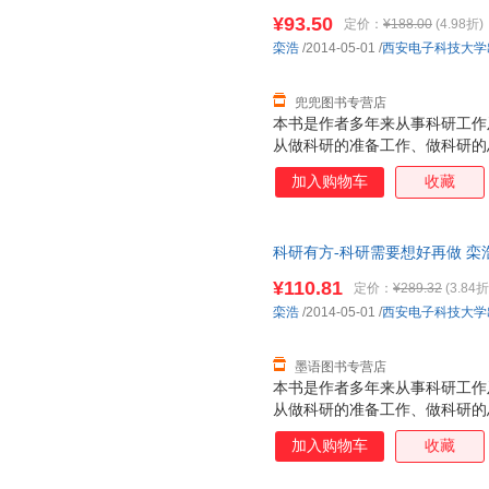
¥93.50
定价：
¥188.00
(4.98折)
栾浩
/2014-05-01
/
西安电子科技大学
兜兜图书专营店
本书是作者多年来从事科研工作
从做科研的准备工作、做科研的
具四方面，系统地介绍了科研论
加入购物车
收藏
些独特经验和技巧。通过阅读本
导师合作工作有更为深刻的理解
文写作步骤，适合从事计算机科
科研有方-科研需要想好再做 栾
级、硕士和博士研究生阅读。
版旧书，保证质量，此书为单本
¥110.81
定价：
¥289.32
(3.84折
栾浩
/2014-05-01
/
西安电子科技大学
墨语图书专营店
本书是作者多年来从事科研工作
从做科研的准备工作、做科研的
具四方面，系统地介绍了科研论
加入购物车
收藏
一些独特经验和技巧。通过阅读
与导师合作工作有更为深刻的理