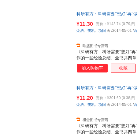
科研有方：科研需要“想好”再“做” 栾
电子科技大学出版社 【速开发
¥11.30
定价：
¥143.74
(0.79折)
栾浩
、
樊凯
、
项阳
著
/2014-05-01
/
唯盛图书专营店
《科研有方：科研需要“想好”再
作的一些经验总结。全书共四章
法、英文写作经验和技巧以及科
加入购物车
收藏
出问题、思考问题到最终完成写
读者可以对如何读博士、做科研
《科研有方：科研需要“想好”再
科研有方：科研需要“想好”再“做” 栾
文写作步骤，适合从事计算机科
电子科技大学出版社 【速开发
级大学生、硕士和博士研究生阅
¥11.20
定价：
¥301.60
(0.38折)
栾浩
、
樊凯
、
项阳
著
/2014-05-01
/
概念图书专营店
《科研有方：科研需要“想好”再
作的一些经验总结。全书共四章