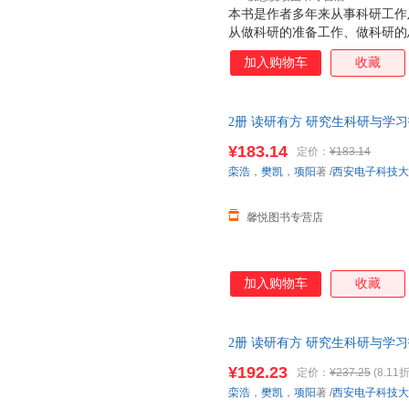
本书是作者多年来从事科研工作
从做科研的准备工作、做科研的
具四方面，系统地介绍了科研论
加入购物车
收藏
些独特经验和技巧。通过阅读本
导师合作工作有更为深刻的理解
文写作步骤，适合从事计算机科
2册 读研有方 研究生科研与学
级、硕士和博士研究生阅读。
基本概念实施路径方法教程书 论
¥183.14
定价：
¥183.14
线当当客服
栾浩
，
樊凯
，
项阳
著
/
西安电子科技大
馨悦图书专营店
加入购物车
收藏
2册 读研有方 研究生科研与学
基本概念实施路径方法教程书 
¥192.23
定价：
¥237.25
(8.11折
栾浩
，
樊凯
，
项阳
著
/
西安电子科技大