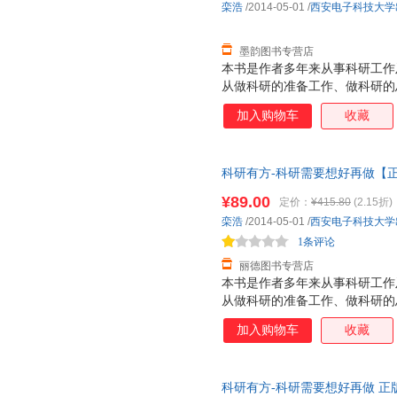
栾浩
/2014-05-01
/
西安电子科技大学
墨韵图书专营店
本书是作者多年来从事科研工作
从做科研的准备工作、做科研的
具四方面，系统地介绍了科研论
加入购物车
收藏
一些独特经验和技巧。通过阅读
与导师合作工作有更为深刻的理
论文写作步骤，适合从事计算机
科研有方-科研需要想好再做【
年级、硕士和博士研究生阅读。
书，保证质量，此书为单本而非
¥89.00
定价：
¥415.80
(2.15折)
栾浩
/2014-05-01
/
西安电子科技大学
1条评论
丽德图书专营店
本书是作者多年来从事科研工作
从做科研的准备工作、做科研的
具四方面，系统地介绍了科研论
加入购物车
收藏
一些独特经验和技巧。通过阅读
与导师合作工作有更为深刻的理
论文写作步骤，适合从事计算机
科研有方-科研需要想好再做 正
年级、硕士和博士研究生阅读。