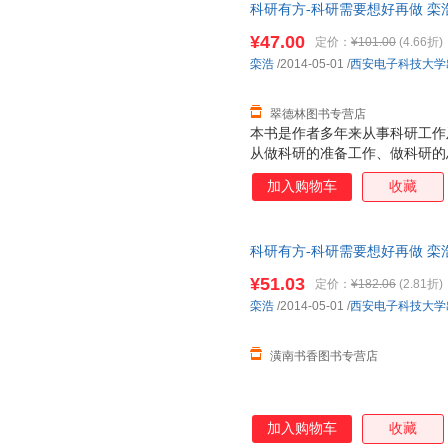
科研有方-科研需要想好再做 栾
全国三仓发货，物流便捷，下单
¥47.00
定价：
¥101.00
(4.66折)
栾浩
/2014-05-01
/
西安电子科技大学
翠德林图书专营店
本书是作者多年来从事科研工作
从做科研的准备工作、做科研的
具四方面，系统地介绍了科研论
加入购物车
收藏
一些独特经验和技巧。通过阅读
与导师合作工作有更为深刻的理
论文写作步骤，适合从事计算机
科研有方-科研需要想好再做 栾浩 西
年级大学生、硕士和博士研究生
【正版图书，满额减，电子发票
¥51.03
定价：
¥182.06
(2.81折)
栾浩
/2014-05-01
/
西安电子科技大学
潢南书香图书专营店
加入购物车
收藏