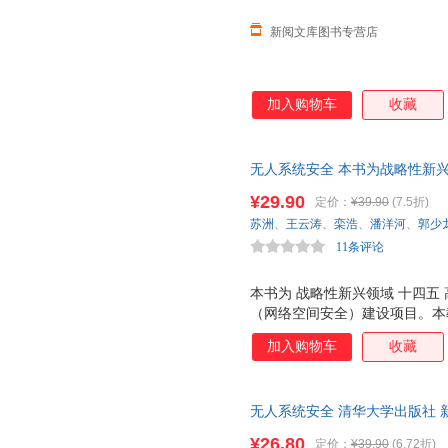
新阅文库图书专营店
加入购物车
收藏
无人系统安全 本书为战略性新
——新一代信息技术（网络空间
¥29.90
定价：
¥39.90
(7.5折)
家和人民生命安全的重要支撑。
苏洲
、
王云涛
、
栾浩
、
潘洋河
、
郭少
人系统在
11条评论
本书为 战略性新兴领域 十四五
（网络空间安全）建设项目。本
沿，结合作者多年科研成果，系
加入购物车
收藏
具有很高的学术价值。本教材结
智慧城市、智能制造、智慧交通
保护的应用方法与实现方案，具
无人系统安全 清华大学出版社 
驶、工业物联网和无人机等无人
达，团购优惠咨询在线客服！
于了解无人系统安全技术并致力
¥26.80
定价：
¥39.90
(6.72折)