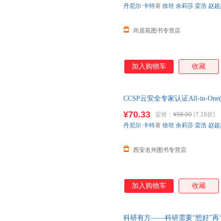
丹尼尔·卡特
著
徐坦
余莉莎
栾浩
赵超
尚居苑图书专营店
加入购物车
收藏
CCSP云安全专家认证All-in-O
¥70.33
定价：
¥98.00
(7.18折)
丹尼尔·卡特
著
徐坦
余莉莎
栾浩
赵超
西安名州图书专营店
加入购物车
收藏
科研有方——科研需要“想好”再“