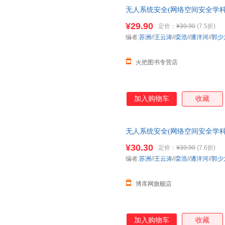
无人系统安全(网络空间安全学科
¥29.90
定价：
¥39.90
(7.5折)
编者:
苏洲
//
王云涛
//
栾浩
//
潘洋河
//
郭少
火把图书专营店
加入购物车
收藏
无人系统安全(网络空间安全学科
¥30.30
定价：
¥39.90
(7.6折)
编者:
苏洲
//
王云涛
//
栾浩
//
潘洋河
//
郭少
博库网旗舰店
加入购物车
收藏