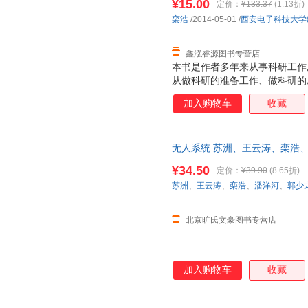
¥15.00
定价：
¥133.37
(1.13折)
栾浩
/2014-05-01
/
西安电子科技大学
鑫泓睿源图书专营店
本书是作者多年来从事科研工作
从做科研的准备工作、做科研的
具四方面，系统地介绍了科研论
加入购物车
收藏
一些独特经验和技巧。通过阅读
与导师合作工作有更为深刻的理
论文写作步骤，适合从事计算机
无人系统 苏洲、王云涛、栾浩
年级大学生、硕士和博士研究生
9787302584674
¥34.50
定价：
¥39.90
(8.65折)
苏洲
、
王云涛
、
栾浩
、
潘洋河
、
郭少
北京旷氏文豪图书专营店
加入购物车
收藏