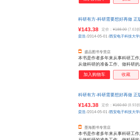
些独特经验和技巧。通过阅读本
导师合作工作有更为深刻的理解
文写作步骤，适合从事计算机科
科研有方-科研需要想好再做 正
级、硕士和博士研究生阅读。
¥143.38
定价：
¥188.00
(7.63折
栾浩
/2014-05-01
/
西安电子科技大学
盛品图书专营店
本书是作者多年来从事科研工作
从做科研的准备工作、做科研的
具四方面，系统地介绍了科研论
加入购物车
收藏
些独特经验和技巧。通过阅读本
导师合作工作有更为深刻的理解
文写作步骤，适合从事计算机科
科研有方-科研需要想好再做 正
级、硕士和博士研究生阅读。
¥143.38
定价：
¥160.60
(8.93折
栾浩
/2014-05-01
/
西安电子科技大学
墨海图书专营店
本书是作者多年来从事科研工作
从做科研的准备工作、做科研的