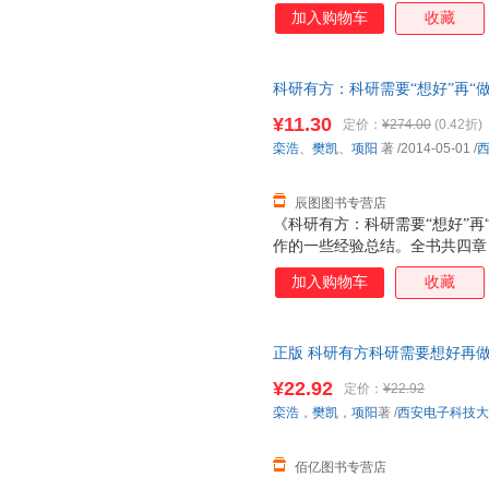
法、英文写作经验和技巧以及科
加入购物车
收藏
出问题、思考问题到最终完成写
读者可以对如何读博士、做科研
《科研有方：科研需要“想好”再
科研有方：科研需要“想好”再“做” 栾
文写作步骤，适合从事计算机科
电子科技大学出版社 【速开发
级大学生、硕士和博士研究生阅
¥11.30
定价：
¥274.00
(0.42折)
栾浩
、
樊凯
、
项阳
著
/2014-05-01
/
辰图图书专营店
《科研有方：科研需要“想好”再
作的一些经验总结。全书共四章
法、英文写作经验和技巧以及科
加入购物车
收藏
出问题、思考问题到最终完成写
读者可以对如何读博士、做科研
《科研有方：科研需要“想好”再
正版 科研有方科研需要想好再做 栾
文写作步骤，适合从事计算机科
社 科研工作论文写作参考书 计
级大学生、硕士和博士研究生阅
¥22.92
定价：
¥22.92
栾浩
，
樊凯
，
项阳
著
/
西安电子科技大
佰亿图书专营店