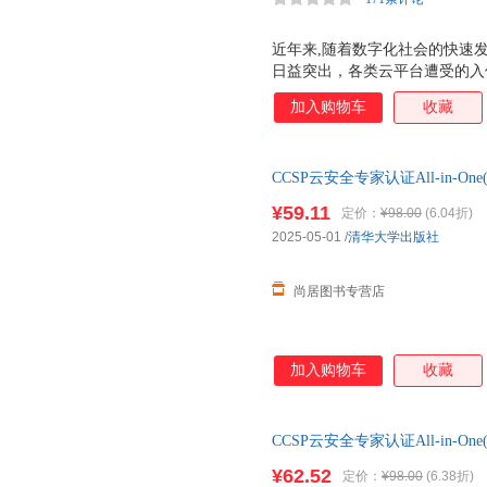
出版社
近年来,随着数字化社会的快速
日益突出，各类云平台遭受的入
会带来了严重的威胁。在这样的
加入购物车
收藏
的焦点，CCSP云安全专家认
出。 有鉴于此，清华大学出版社
All-in-One》(第3版)。
CCSP云安全专家认证All-in-
安全各领域管理和技术的相关知
票
供强有力的支持。希望本书能够
¥59.11
定价：
¥98.00
(6.04折)
为CCSP考生在云安全认证考
2025-05-01
/
清华大学出版社
算安全事业的蓬勃发展。
尚居图书专营店
加入购物车
收藏
CCSP云安全专家认证All-in-
书 请放心下单，本店所有商品
¥62.52
定价：
¥98.00
(6.38折)