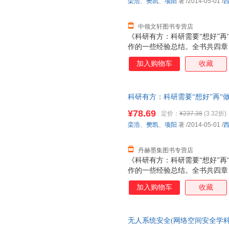
栾浩
、
樊凯
、
项阳
著
/2014-05-01
/
中领文轩图书专营店
《科研有方：科研需要“想好”再
作的一些经验总结。全书共四章
法、英文写作经验和技巧以及科
加入购物车
收藏
出问题、思考问题到最终完成写
读者可以对如何读博士、做科研
《科研有方：科研需要“想好”再
科研有方：科研需要“想好”再“做
文写作步骤，适合从事计算机科
版社 9787560633718 【
级大学生、硕士和博士研究生阅
¥78.69
定价：
¥237.38
(3.32折)
栾浩
、
樊凯
、
项阳
著
/2014-05-01
/
丹赫墨集图书专营店
《科研有方：科研需要“想好”再
作的一些经验总结。全书共四章
法、英文写作经验和技巧以及科
加入购物车
收藏
出问题、思考问题到最终完成写
读者可以对如何读博士、做科研
《科研有方：科研需要“想好”再
无人系统安全(网络空间安全学科
文写作步骤，适合从事计算机科