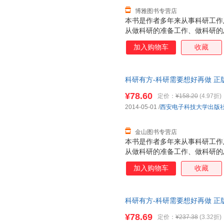
博雅图书专营店
本书是作者多年来从事科研工作
从做科研的准备工作、做科研的
具四方面，系统地介绍了科研论
加入购物车
收藏
一些独特经验和技巧。通过阅读
与导师合作工作有更为深刻的理
论文写作步骤，适合从事计算机
科研有方-科研需要想好再做 正
年级、硕士和博士研究生阅读。
¥78.60
定价：
¥158.20
(4.97折)
2014-05-01
/
西安电子科技大学出版
金山图书专营店
本书是作者多年来从事科研工作
从做科研的准备工作、做科研的
具四方面，系统地介绍了科研论
加入购物车
收藏
些独特经验和技巧。通过阅读本
导师合作工作有更为深刻的理解
文写作步骤，适合从事计算机科
科研有方-科研需要想好再做 
级、硕士和博士研究生阅读。
¥78.69
定价：
¥237.38
(3.32折)