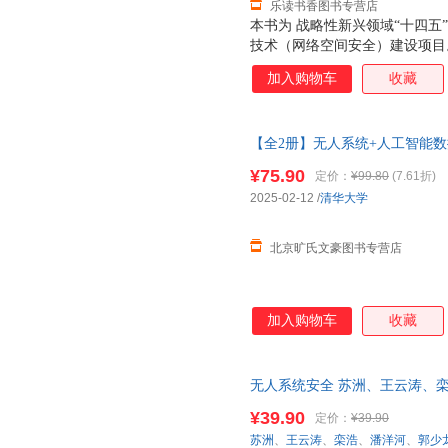
乐读书香图书专营店
本书为 战略性新兴领域“十四
技术（网络空间安全）建设项目
前沿，结合作者多年科研成果，
加入购物车
收藏
法，具有很高的学术价值。本教
面向智慧城市、智能制造、智慧
隐私保护的应用方法与实现方案
【全2册】无人系统+人工智能
动驾驶、工业物联网和无人机等
社 正版图书
适用于了解无人系统安全技术并
¥75.90
定价：
¥99.80
(7.61折)
还可以作为各大院校无人系统、
2025-02-12
/
清华大学
北京旷氏文豪图书专营店
加入购物车
收藏
无人系统安全 苏洲、王云涛、
9787302584674 清华大学
¥39.90
定价：
¥39.90
苏洲
、
王云涛
、
栾浩
、
潘洋河
、
郭少