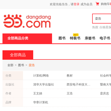
新
购物车
欢迎光临当当，请
登录
成为会员
窗
口
打
开
无
障
热搜:
白狼星
碍
师3
重建秦
说
全部商品分类
图书
特装书
亲签书
电子书
明
页
面,
按
全部商品
Ctrl
加
波
全部
>
图书
>
栾浩
浪
键
分类
计算机/网络
教材
社会科
打
开
经济
自然科学
医学
出版社
清华大学出版社
西安电子科技大学出版社
暨南大
导
法律
外语
文化
盲
立信会计出版社
科学出版社
苏州大
作者
王文娟
王浩
栾庆忠
模
童书
建筑
工业技
式
吕海涛
品牌
华章计算机
心理学