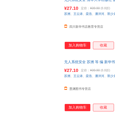
达，团购优惠咨询在线客服！
¥27.10
定价：
¥39.90
(6.8折)
苏洲
、
王云涛
、
栾浩
、
潘洋河
、
郭少
四川新华书店教育专营店
加入购物车
收藏
无人系统安全 苏洲 等 编 新
团购优惠咨询在线客服！
¥27.10
定价：
¥39.90
(6.8折)
苏洲
、
王云涛
、
栾浩
、
潘洋河
、
郭少
墨渊图书专营店
加入购物车
收藏