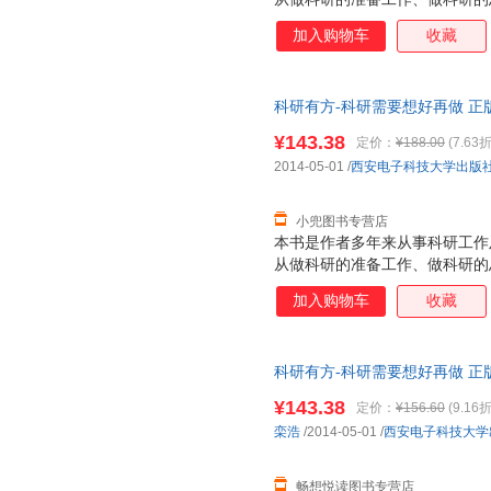
具四方面，系统地介绍了科研论
加入购物车
收藏
些独特经验和技巧。通过阅读本
导师合作工作有更为深刻的理解
文写作步骤，适合从事计算机科
科研有方-科研需要想好再做 正
级、硕士和博士研究生阅读。
¥143.38
定价：
¥188.00
(7.63折
2014-05-01
/
西安电子科技大学出版
小兜图书专营店
本书是作者多年来从事科研工作
从做科研的准备工作、做科研的
具四方面，系统地介绍了科研论
加入购物车
收藏
些独特经验和技巧。通过阅读本
导师合作工作有更为深刻的理解
文写作步骤，适合从事计算机科
科研有方-科研需要想好再做 正
级、硕士和博士研究生阅读。
¥143.38
定价：
¥156.60
(9.16折
栾浩
/2014-05-01
/
西安电子科技大学
畅想悦读图书专营店