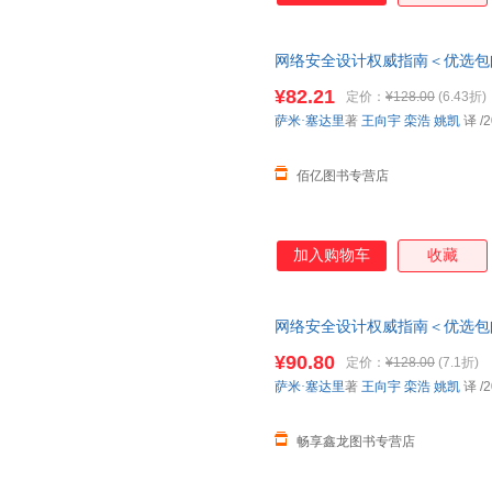
网络安全设计权威指南＜优选包邮
本店所有商品均可开票
¥82.21
定价：
¥128.00
(6.43折)
萨米·塞达里
著
王向宇
栾浩
姚凯
译
/2
佰亿图书专营店
加入购物车
收藏
网络安全设计权威指南＜优选包邮
请联系在线小当当客服
¥90.80
定价：
¥128.00
(7.1折)
萨米·塞达里
著
王向宇
栾浩
姚凯
译
/2
畅享鑫龙图书专营店