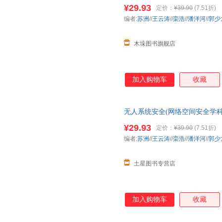
级大学生、硕士和博士研究生阅
¥29.93
定价：
¥39.90
(7.51折)
编者:
苏洲
//
王云涛
//
栾浩
//
潘洋河
//
郭少
木垛图书旗舰店
加入购物车
收藏
无人系统安全(网络空间安全学科
¥29.93
定价：
¥39.90
(7.51折)
编者:
苏洲
//
王云涛
//
栾浩
//
潘洋河
//
郭少
土星图书专营店
加入购物车
收藏