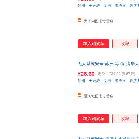
以作为各大院校无人系统、自动
苏洲
、
王云涛
、
栾浩
、
潘洋河
、
郭少
天宇阁图书专营店
加入购物车
收藏
无人系统安全 苏洲 等 编 清
85%城市次日达，团购优惠咨询
¥26.60
定价：
¥39.90
(6.67折)
苏洲
、
王云涛
、
栾浩
、
潘洋河
、
郭少
爱阅城图书专营店
加入购物车
收藏
无人系统安全 清华大学出版社 