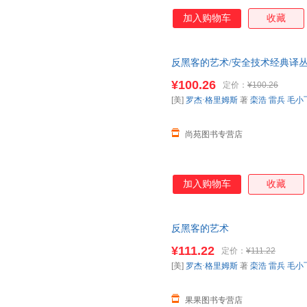
加入购物车
收藏
反黑客的艺术/安全技术经典译丛
【让您无忧购物】
¥100.26
定价：
¥100.26
[美]
罗杰·格里姆斯
著
栾浩
雷兵
毛小
尚苑图书专营店
加入购物车
收藏
反黑客的艺术
¥111.22
定价：
¥111.22
[美]
罗杰·格里姆斯
著
栾浩
雷兵
毛小
果果图书专营店