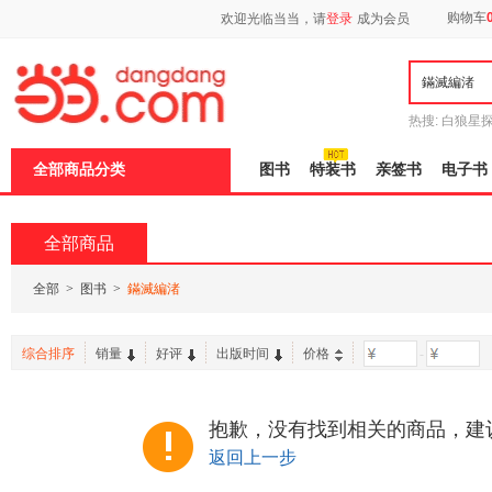
新
购物车
欢迎光临当当，请
登录
成为会员
窗
口
打
开
无
障
热搜:
白狼星
碍
师3
重建秦
说
全部商品分类
图书
特装书
亲签书
电子书
明
页
面,
按
全部商品
Ctrl
加
波
全部
>
图书
>
鏋滅編渚
浪
键
打
综合排序
销量
好评
出版时间
价格
-
开
导
盲
模
抱歉，没有找到相关的商品，建
式
返回上一步