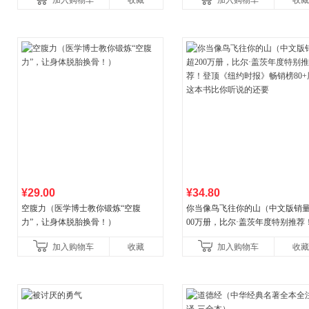
加入购物车
收藏
加入购物车
收藏
养好品质，发现快
¥29.00
¥34.80
空腹力（医学博士教你锻炼“空腹
你当像鸟飞往你的山（中文版销量
力”，让身体脱胎换骨！）
00万册，比尔·盖茨年度特别推荐
顶《纽约时报》畅销榜80+周，这
加入购物车
收藏
加入购物车
收藏
比你听说的还要