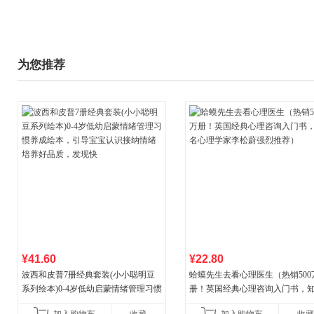
为您推荐
¥41.60
¥22.80
波西和皮普7册经典套装(小小聪明豆
蛤蟆先生去看心理医生（热销500
系列绘本)0-4岁低幼启蒙情绪管理习惯
册！英国经典心理咨询入门书，
养成绘本，引导宝宝认识接纳情绪培
心理学家李松蔚强烈推荐）