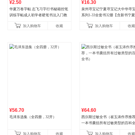
¥2.50
¥16.30
华夏万卷字帖 志飞习字行书秘籍控笔
泉州寻宝记宁夏寻宝记大中华寻
训练字帖成人初学者硬笔书法入门教
系列1-33全套书32册【含新书宁
程钢笔字帖学生初高中临摹描红练字
宝记】当当自营正版6-12岁新疆
加入购物车
收藏
加入购物车
收藏
本
广东福建河北黑
¥56.70
¥64.60
毛泽东选集（全四册，32开）
西尔斯过敏全书（崔玉涛作序推
一本书囊括所有过敏类型的百科
书）
加入购物车
收藏
加入购物车
收藏