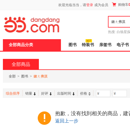
新
购物车
欢迎光临当当，请
登录
成为会员
窗
口
打
开
无
障
热搜:
白狼星
碍
师3
重建秦
说
全部商品分类
图书
特装书
亲签书
电子书
明
页
面,
按
全部商品
Ctrl
加
波
全部
>
图书
>
鏉ㄤ弗淇
浪
键
打
综合排序
销量
好评
出版时间
价格
-
开
导
盲
模
抱歉，没有找到相关的商品，建
式
返回上一步