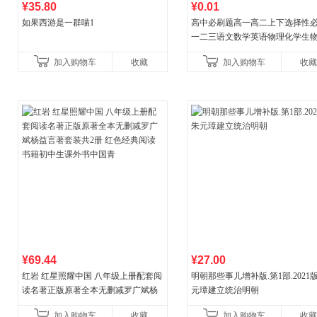
¥35.80
¥0.01
如果西游是一群喵1
高中必刷题高一高二上下选择性
一二三语文数学英语物理化学生
治历史地理人教版同步练习册狂k
加入购物车
收藏
加入购物车
收藏
教辅资料
¥69.44
¥27.00
红岩 红星照耀中国 八年级上册配套阅
明朝那些事儿增补版.第1部.2021版
读名著正版原著全本无删减罗广斌杨
元璋建立统治明朝
益言著套装共2册 红色经典阅读书籍
加入购物车
收藏
加入购物车
收藏