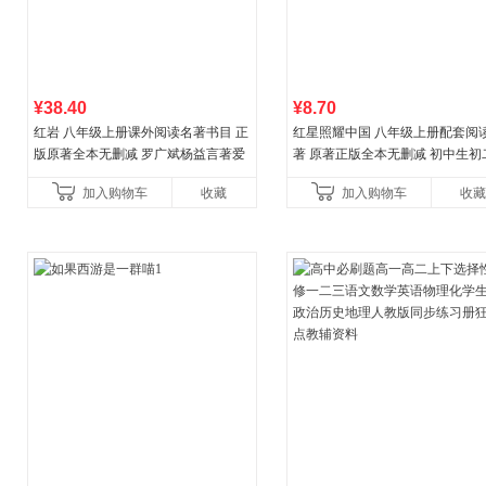
¥38.40
¥8.70
红岩 八年级上册课外阅读名著书目 正
红星照耀中国 八年级上册配套阅
版原著全本无删减 罗广斌杨益言著爱
著 原著正版全本无删减 初中生初
国主义红色经典书籍初中生课外书中
外阅读
加入购物车
收藏
加入购物车
收藏
国青年出版社