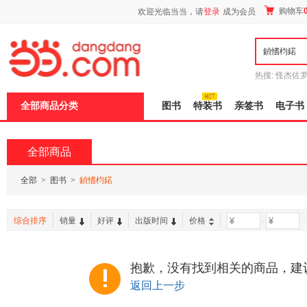
新
购物车
欢迎光临当当，请
登录
成为会员
窗
口
打
开
无
障
热搜:
怪杰佐
碍
谎
吾辈如神
说
全部商品分类
图书
特装书
亲签书
电子书
明
页
面,
按
全部商品
Ctrl
加
波
全部
>
图书
>
鍞愭枃鍩
浪
键
打
综合排序
销量
好评
出版时间
价格
-
开
导
盲
模
抱歉，没有找到相关的商品，建
式
返回上一步