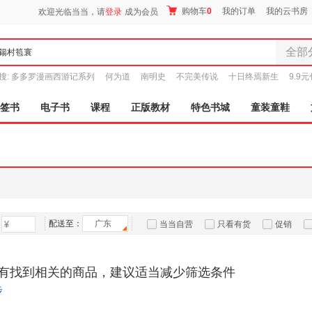
购物车
0
我的订单
我的云书房
欢迎光临当当，请
登录
成为会员
全部
全部分
搜:
多多罗漫画西游记系列
何为道
南明史
不完美传说
十日终焉新生
9.9
尾品汇
图书
签书
电子书
课程
正版教材
特色书城
童装童鞋
电子书
音像
影视
时尚美
母婴用
玩具
配送至：
广东
孕婴服
当当自营
只看有货
促销
童装童
特卖
预售
入驻商家
家居日
有找到相关的商品，建议适当减少筛选条件
家具装
步
服装
鞋