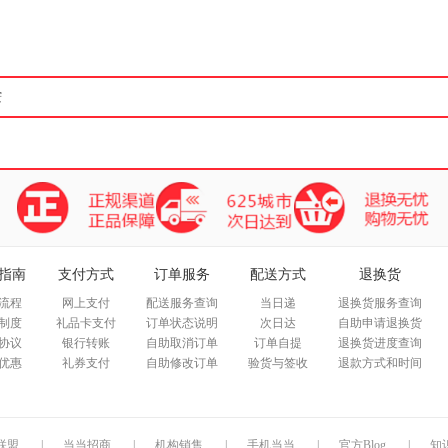
箱包皮
手表饰
运动户
汽车用
食品
手机通
数码影
电脑办
大家电
家用电
指南
支付方式
订单服务
配送方式
退换货
流程
网上支付
配送服务查询
当日递
退换货服务查询
制度
礼品卡支付
订单状态说明
次日达
自助申请退换货
协议
银行转账
自助取消订单
订单自提
退换货进度查询
优惠
礼券支付
自助修改订单
验货与签收
退款方式和时间
联盟
|
当当招商
|
机构销售
|
手机当当
|
官方Blog
|
知