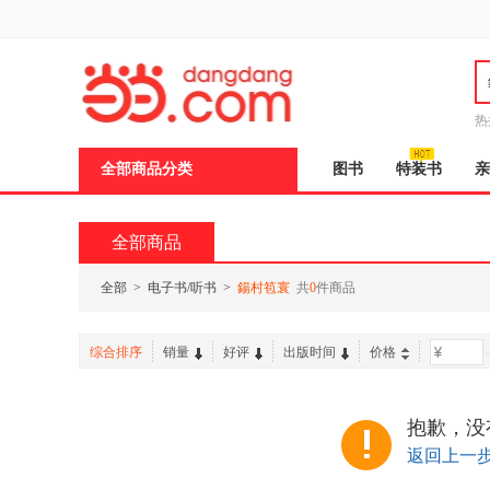
新
窗
口
打
开
无
障
热
碍
说
全部商品分类
图书
特装书
亲
明
页
面,
按
全部商品
Ctrl
加
波
全部
>
电子书/听书
>
鍚村笣寰
共
0
件商品
浪
键
打
综合排序
销量
好评
出版时间
价格
-
开
导
盲
模
抱歉，没
式
返回上一