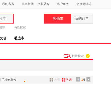
我的当当
当当拼团
企业采购
客户服务
切换无障碍
分类
我的订单
购物车
类
元包邮
高级搜索
文创
毛边本
批量搜索
妆
品
饰
手机专享价
大图
列表
1
/1
鞋
用
饰