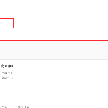
具
品
外
品
讯
音
公
器
商家服务
商家中心
运营服务
识产权
|
热词搜索