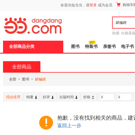
新
购物车
欢迎光临当当，请
登录
成为会员
窗
口
打
开
无
障
热搜:
白狼星
碍
师3
重建秦
说
全部商品分类
图书
特装书
亲签书
电子书
明
页
面,
按
全部商品
Ctrl
加
波
全部
>
图书
>
鍖楄鍥
浪
键
打
综合排序
销量
好评
出版时间
价格
-
开
导
盲
模
抱歉，没有找到相关的商品，建
式
返回上一步