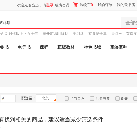
购物车
0
我的订单
我的云书房
欢迎光临当当，请
登录
成为会员
全部
全部分
搜:
新时代版上下五千年
离开前请叫醒我
学习观
有兽焉全集
唐诗三百首译注
尾品汇
图书
签书
电子书
课程
正版教材
特色书城
童装童鞋
电子书
音像
影视
时尚美
母婴用
玩具
配送至：
北京
孕婴服
当当自营
只看有货
促销
童装童
特卖
预售
入驻商家
家居日
有找到相关的商品，建议适当减少筛选条件
家具装
步
服装
鞋