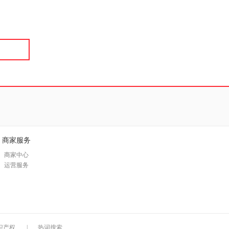
具
品
外
品
讯
音
公
器
商家服务
商家中心
运营服务
识产权
|
热词搜索