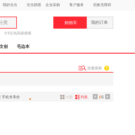
我的当当
当当拼团
企业采购
客户服务
切换无障碍
分类
我的订单
购物车
类
9.9元包
高级搜索
文创
毛边本
批量搜索
妆
品
饰
手机专享价
大图
列表
1
/1
鞋
用
饰