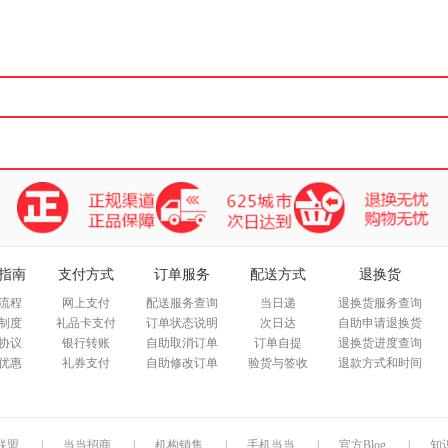
箱包皮
手表饰
运动户
汽车用
食品
手机通
数码影
电脑办
大家电
家用电
指南
支付方式
订单服务
配送方式
退换货
流程
网上支付
配送服务查询
当日递
退换货服务查询
制度
礼品卡支付
订单状态说明
次日达
自助申请退换货
协议
银行转账
自助取消订单
订单自提
退换货进度查询
优惠
礼券支付
自助修改订单
验货与签收
退款方式和时间
联盟
|
当当招商
|
机构销售
|
手机当当
|
官方Blog
|
知