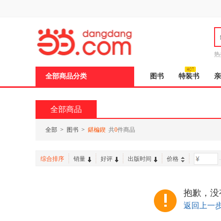
新
窗
口
打
开
无
障
热
碍
邮
说
全部商品分类
图书
特装书
亲
明
页
面,
按
全部商品
Ctrl
加
波
全部
>
图书
>
鍖楄鍥
共
0
件商品
浪
键
打
综合排序
销量
好评
出版时间
价格
-
开
导
盲
模
抱歉，没
式
返回上一