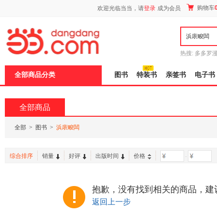
新
购物车
欢迎光临当当，请
登录
成为会员
窗
口
打
开
无
障
热搜:
多多罗
碍
传说
十日终
说
全部商品分类
图书
特装书
亲签书
电子书
明
页
面,
按
全部商品
Ctrl
加
波
全部
>
图书
>
浜庡畯闆
浪
键
打
综合排序
销量
好评
出版时间
价格
-
开
导
盲
模
抱歉，没有找到相关的商品，建
式
返回上一步