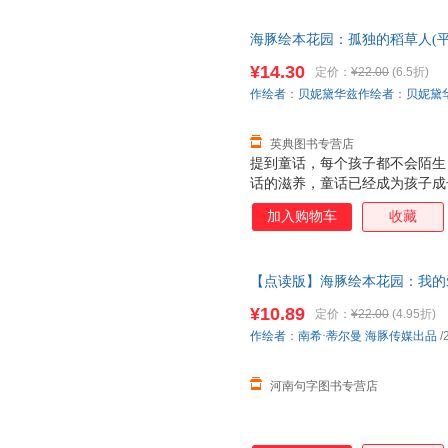
搬来搬去的时候，他这份若有似
有逃过法兰克 艾许的 心 眼。 
海豚绘本花园：孤独的稻草人(平
经典图画书《月亮，生日快乐》
的灵感有两个主要来源：一个来
¥14.30
定价：
¥22.00
(6.5折)
的），一个则是和孩子们一起玩
作绘者
：
贝妮黛华兹作绘者
：
贝妮黛
他常能精准地觉察到孩子们内心
往往看似轻描淡写，
英典图书专营店
提到童话，每个孩子都不会陌生
话的滋养，童话已经成为孩子成
大家耳熟能详的经典童话外，也
加入购物车
收藏
事适不适合孩子来阅读呢？ 首
要有完整的故事结构、清晰的线
典》解释说：“童话是儿童文学
【点读版】海豚绘本花园：我的
来编写适合于儿童欣赏的故事。
它夸张的表现形式应该能够吸引
¥10.89
定价：
¥22.00
(4.95折)
子，是否符合儿童的行为和心理
作绘者
：
南希·蒂尔曼
海豚传媒出品
/
站在大人的角度，反映大人所看
孩子的眼光看世界
河南句字图书专营店