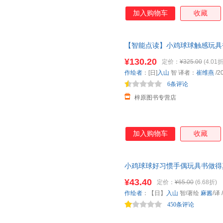
加入购物车
收藏
【智能点读】小鸡球球触感玩具
书认知书婴儿立体图画绘本
¥130.20
定价：
¥325.00
(4.01折
作绘者
：[日]
入山
智 译者：
崔维燕
/2
6条评论
梓原图书专营店
加入购物车
收藏
小鸡球球好习惯手偶玩具书做得真
故事和婴儿一起玩布偶洞洞书 横
¥43.40
定价：
¥65.00
(6.68折)
推荐“小鸡球球”的手偶小剧场
作绘者
：【日】
入山
智/著绘
麻酱
/译
励和及时表扬，帮孩子习得8大
450条评论
出品)