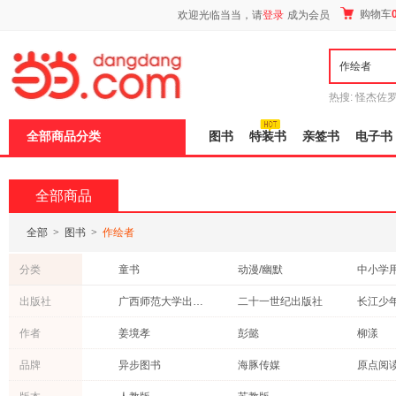
新
购物车
欢迎光临当当，请
登录
成为会员
窗
口
打
开
无
障
热搜:
怪杰佐
碍
谎
吾辈如神
说
全部商品分类
图书
特装书
亲签书
电子书
明
页
面,
按
全部商品
Ctrl
加
波
全部
>
图书
>
作绘者
浪
键
分类
童书
动漫/幽默
中小学
打
开
保健/养生
文学
科普读
出版社
广西师范大学出版社
二十一世纪出版社
导
青春文学
小说
港台圖
盲
浙江少年儿童出版社
四川少年儿童出版社
新世纪
作者
姜境孝
彭懿
柳漾
模
经济
医学
烹饪/美
式
少年儿童出版社
重庆出版社
接力出
弘钟贤
廖健宏
林秀穗
品牌
异步图书
海豚传媒
原点阅
育儿/早教
工业技术
自然科
晨光出版社
化学工业出版社
山东友
刘毅
劳拉·沃尔
九儿
尚童童书
麦克米伦世纪
海豚绘
工具书
政治/军事
亲子/家