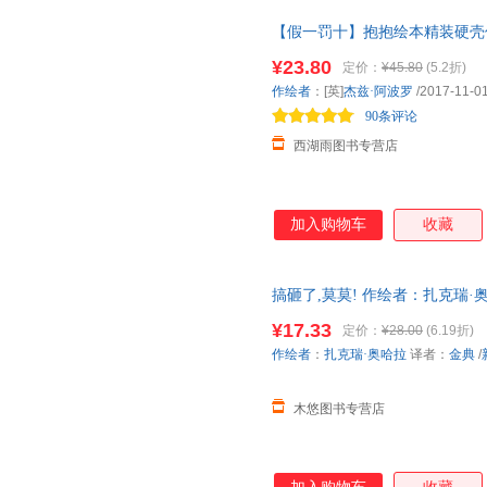
【假一罚十】抱抱绘本精装硬壳信
画书低幼儿童宝宝小孩亲子情商启
¥23.80
定价：
¥45.80
(5.2折)
一罚十
作绘者
：[英]
杰兹·阿波罗
/2017-11-0
90条评论
西湖雨图书专营店
加入购物车
收藏
搞砸了,莫莫! 作绘者：扎克瑞·
9787558334597
¥17.33
定价：
¥28.00
(6.19折)
作绘者
：
扎克瑞·奥哈拉
译者：
金典
/
木悠图书专营店