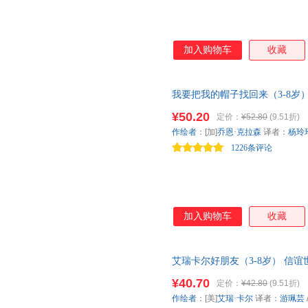
加入购物车
收藏
我要把我的帽子找回来（3-8岁
奖、英国凯特·格林纳威大奖得主
¥50.20
定价：
¥52.80
(9.51折)
作品。
作绘者
：[加]
乔恩·克拉森
译者：
杨玲
1226条评论
加入购物车
收藏
艾瑞卡尔好朋友（3-8岁） 信
¥40.70
定价：
¥42.80
(9.51折)
作绘者
：[美]
艾瑞·卡尔
译者：
游珮芸