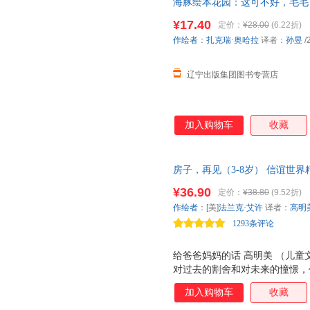
海豚绘本花园：这可不好，毛毛
电子发票 多仓就近发货
¥17.40
定价：
¥28.00
(6.22折)
作绘者
：
扎克瑞·奥哈拉
译者：
孙昱
/
辽宁出版集团图书专营店
加入购物车
收藏
房子，再见（3-8岁） 信谊世
¥36.90
定价：
¥38.80
(9.52折)
作绘者
：[美]
法兰克·艾许
译者：
高明
1293条评论
给爸爸妈妈的话 高明美 （儿童
对过去的割舍和对未来的憧憬，
呢？荡漾在空气中的那一股不寻
加入购物车
收藏
他心底的，更多的是茫然和对未