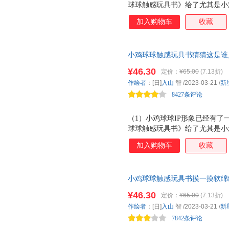
球球触感玩具书》给了尤其是小
选择。 （2）从触摸书本身的
加入购物车
收藏
触感玩具书》将各种触摸材料与
孩子喜欢的藏猫猫、猜猜、翻翻
中，不仅仅让孩子发展触感，更
小鸡球球触感玩具书猜猜这是谁
察力、语言表达力等综合能力的
书婴儿立体图画绘本 触摸书只
按压可发声的发声器；在《翻一
¥46.30
定价：
¥65.00
(7.13折)
万册的小鸡球球一起玩触摸游戏，
翻页的形式，再结合拟声词，锻
作绘者
：[日]
入山
智
/2023-03-21
/
新
28种触摸材料，以发展触感为
（3）在发展触觉敏感性这方面
8427条评论
不同密度，比如不同细
（1）小鸡球球IP形象已经有
球球触感玩具书》给了尤其是小
选择。 （2）从触摸书本身的
加入购物车
收藏
触感玩具书》将各种触摸材料与
孩子喜欢的藏猫猫、猜猜、翻翻
中，不仅仅让孩子发展触感，更
小鸡球球触感玩具书摸一摸软绵
察力、语言表达力等综合能力的
知书婴儿立体图画绘本 触摸书
按压可发声的发声器；在《翻一
¥46.30
定价：
¥65.00
(7.13折)
百万册的小鸡球球一起玩触摸游戏
翻页的形式，再结合拟声词，锻
作绘者
：[日]
入山
智
/2023-03-21
/
新
+ 28种触摸材料，以发展触感
（3）在发展触觉敏感性这方面
7842条评论
不同密度，比如不同细