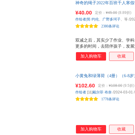
神奇的绳子2022年百班千人寒
奖、星云奖获奖作家新作，绳子
¥40.00
定价：
¥45.00
(8.89折)
列作品，畅游在想象世界的故事
作绘者|简·约伦
、
广野多珂子
、等
/20
子，想象整个宇宙，给孩子治愈
2380条评论
双减之后，其实少了作业、学科
更多的时间，去陪伴孩子，发展
声音，接纳与理解的态度， 积
加入购物车
收藏
系，是能够治愈孩子一生的力量
自己，成为自己，而不用活在别
的事情。就是沉下心来专注于理
小黄兔和绿薄荷（4册）（6-8
一棵树长大的心。 3、坚持的
子都读得停不下来的桥梁书
心驱动力，找到为什么坚持的动
¥102.60
定价：
¥108.00
(9.5折)
时，相信自己有能力解决这些问
作绘者
[法]
戴尔菲·布奈
/2024-03-01
/
会设身处地体谅他人、感恩他人
1778条评论
看世界，摒弃偏见，欣赏
加入购物车
收藏