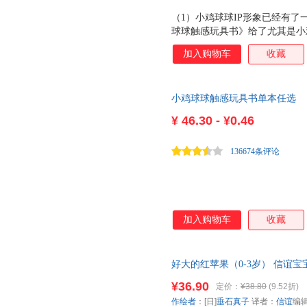
（1）小鸡球球IP形象已经有
球球触感玩具书》给了尤其是小
选择。 （2）从触摸书本身的
加入购物车
收藏
触感玩具书》将各种触摸材料与
孩子喜欢的藏猫猫、猜猜、翻翻
中，不仅仅让孩子发展触感，更
小鸡球球触感玩具书单本任选
察力、语言表达力等综合能力的
按压可发声的发声器；在《翻一
¥
46.30 - ¥0.46
翻页的形式，再结合拟声词，锻
（3）在发展触觉敏感性这方面
136674条评论
不同密度，比如不同细
加入购物车
收藏
好大的红苹果（0-3岁） 信谊
的概念、也初步接触了时间、数
¥36.90
定价：
¥38.80
(9.52折)
作绘者
：[日]
垂石真子
译者：
信谊
编