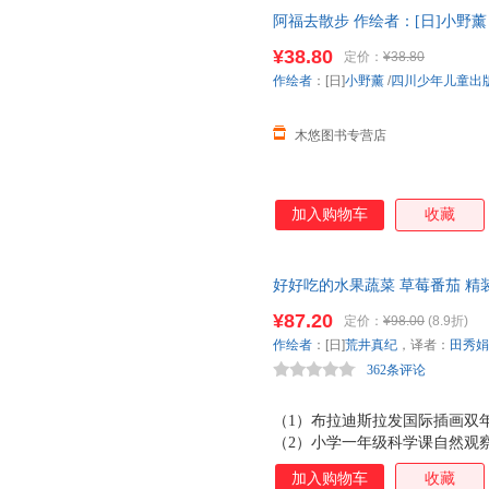
阿福去散步 作绘者：[日]小野薰 四
¥38.80
定价：
¥38.80
作绘者
：[日]
小野薰
/
四川少年儿童出
木悠图书专营店
加入购物车
收藏
好好吃的水果蔬菜 草莓番茄 精装
果奖得主荒井真纪新作！不仅带
¥87.20
定价：
¥98.00
(8.9折)
绘了用草莓番茄制作的各种美味
作绘者
：[日]
荒井真纪
，译者：
田秀娟
362条评论
（1）布拉迪斯拉发国际插画双
（2）小学一年级科学课自然观
的生长 （3）通过展示草莓番
加入购物车
收藏
知的生活 （4）细腻的水彩画