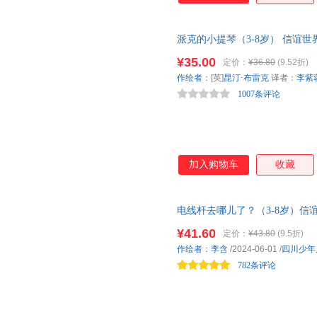
物、一种食物 （5）适合3岁
派克的小提琴（3-8岁） 信谊
妙奇幻的音乐
¥35.00
定价：
¥36.80
(9.52折)
作绘者
：[英]
昆汀·布雷克
译者：
李紫
1007条评论
加入购物车
收藏
电线杆去哪儿了？（3-8岁）信
忘的旧时光， 更是无数平凡角
¥41.60
定价：
¥43.80
(9.5折)
作绘者
：
李含
/2024-06-01
/
四川少年
782条评论