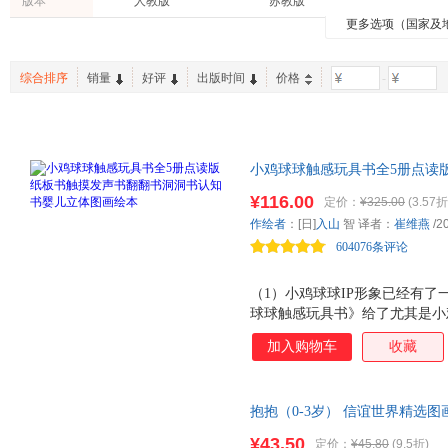
版本
人教版
苏教版
吉林摄影出版社
浙江教育出版社
人民文
贾军
崔维燕
长谷川
蒲公英童书馆
幼儿画报
快乐读
更多选项（国家及
管理
旅游/地图
两性关
漓江出版社
上海人民美术出版社
江苏文
李旻谕
罗伯特·罗素
余丽琼
英文原版书
历史
农业/林
新蕾出版社
黑龙江少年儿童出版社
石油工
朱成梁
林汉达
季颖
综合排序
销量
好评
出版时间
价格
-
江西美术出版社
五洲传播出版社
电子工
托马斯
楼佳
喻之晓
天津人民出版社
湖南教育出版社
长谷川义史
韩贤东
广野多
上海音乐出版社
辽宁美术出版社
江苏美
汪小英
高畠纯
珍妮特·
小鸡球球触感玩具书全5册点读
青岛出版社
北京语言大学出版社
中信出
王星
苏菲·布莱科尔
李卓颖
立体图画绘本 触摸书只是摸一
¥116.00
安徽少年儿童出版社
湖南少年儿童出版社
京华出
定价：
¥325.00
(3.57折
入山智
小鸡球球一起玩触摸游戏，1种发声
小林丰
乔恩·克
作绘者
：[日]
入山
智 译者：
崔维燕
/2
广东旅游出版社
摸材料，以发展触感为主，其他
朝华出版社
学苑出
杰兹·阿波罗
常立
北猫
604076条评论
上海文化出版社
中国青年出版社
华夏出
吴洋
蜗牛房子
林小杯
现代出版社
哈尔滨出版社
南方日
周美强
（1）小鸡球球IP形象已经有
苏梅
石津千
机械工业出版社
球球触感玩具书》给了尤其是小
中国纺织出版社
上海人
林芳萍
村上康成
艾兹拉·
选择。 （2）从触摸书本身的
中国妇女出版社
中国广播影视出版社
中国友
加入购物车
收藏
周姚萍
杨静远
薛蓝·约
触感玩具书》将各种触摸材料与
济南出版社
南京大学出版社
中国福
孩子喜欢的藏猫猫、猜猜、翻翻
麦克·巴内特
刘向伟
刘海颖
中，不仅仅让孩子发展触感，更
岭南美术出版社
人民日报出版社
文化发
大卫罗伯茨
陈红杰
夏普
抱抱（0-3岁） 信谊世界精选
察力、语言表达力等综合能力的
江西高校出版社
河北教育出版社
北京日
的“抱抱”， 却活生生地传达出
约克·米勒
按压可发声的发声器；在《翻一
约翰·斯坦贝克
田秀娟
¥43.50
定价：
¥45.80
(9.5折)