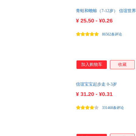
秦好史郎
乔安娜柯尔
普罗斯佩
中，不仅仅让孩子发展触感，更
青蛙和蟾蜍（7-12岁） 信谊世
察力、语言表达力等综合能力的
娜塔莉·威尔
木村裕一
末崎茂
按压可发声的发声器；在《翻一
¥
25.50 - ¥0.26
米切尔·洛尔
梅静
马尔·帕
翻页的形式，再结合拟声词，锻
吕进
（3）在发展触觉敏感性这方面
嵇云来
86562条评论
不同密度，比如不同细
林明子
廉萍
万可欣
李坤珊
李婧敬
李惠利
克里斯.迪.贾科莫
科奇·保罗
科比·雅
江天帆
简·约伦
季诺夫
加入购物车
收藏
郝洛玟
海蒂·雷能
谷崎润
高明美
冈田晴惠
冯颖
信谊宝宝起步走 0-3岁
段立欣
黛安娜·赫茨·阿斯顿
戴维斯
¥
31.20 - ¥0.31
出久根育
赤羽末吉
陈琪
安宁达
安妮塔·婕朗
安娜·沃
331468条评论
艾赛德·里贝克
艾米莉·勃朗特