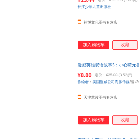
¥13.44
定价：
¥125.00
(1.08折)
长江少年儿童出版社
铭悦文化图书专营店
加入购物车
收藏
漫威英雄双语故事5：小心噬元
¥8.80
定价：
¥25.00
(3.52折)
作绘者
：
美国漫威公司海豚传媒
/编
/2
天津慧读图书专营店
加入购物车
收藏