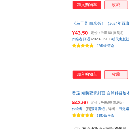
加入购物车
收藏
《乌干菜 白米饭》（2024年
乡生活娓娓道来，让人仿佛置身
¥43.50
定价：
¥45.80
(9.5折)
现水乡的民俗与风情，以及作者
作绘者
阿涩
/2023-12-01
/
明天出版
2260条评论
加入购物车
收藏
番茄 精装硬壳封面 自然科普绘
事读物 《草莓》作者全新力作，
¥43.60
定价：
¥49.00
(8.9折)
一粒种子发芽到开花结果的全过
作绘者
：[日]
荒井真纪
，译者：
田秀娟
起来赏心悦目。孩子和大人都能
1185条评论
雅、蓬勃
（1）布拉迪斯拉发国际双年展