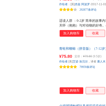
上海交通大学出版社
翻页的形式，再结合拟声词，锻
山东科学技术出版社
古吴轩
斯科特
石诗瑶
潘人木
作绘者
：[英]
杰兹·阿波罗
/2017-11-0
（3）在发展触觉敏感性这方面
世界图书出版公司
中国民航出版社
四川人
李楠
荒井真纪
292877条评论
党英台
不同密度，比如不同
北京时代华文书局
上海科技教育出版社
九州出
中川宏贵
郑春华
长野麻
适读人群 ：0-2岁 简单的故
海峡书局出版社
现代教育出版社
四川教
张浩
田岛征三
唐家三
关怀（抱抱）与对动物的好奇。
吉林美术出版社
北方妇女儿童出版社
湖南美
塞巴斯蒂安·布劳恩
克里斯·迪·贾科莫
大岛妙
抱吗？书中将可找到有趣的答案
加入购物车
收藏
黑龙江美术出版社
贵州教育出版社
广东经
翻阅哦！
阿勒玛尼娅
tupera
周锐
东方出版社
光明日报出版社
安徽大
伊娃·伊博森
杨志成
土田义
中国城市出版社
中国致公出版社
北京大
青蛙和蟾蜍（拼音版）（7-12
汤米·狄波拉
司马光
森山京
阅读”进入“文字阅读”） 适合
三秦出版社
太白文艺出版社
江西人
¥75.80
刘墨语
李紫蓉
李丹
定价：
¥79.80
(9.5折)
轻松学会自主阅读
河北美术出版社
三环出版社
中国农
作绘者
[美]
艾诺·洛贝尔
，译者
潘人木
和歌山静子
富安阳子
冯梦龙
79959条评论
同心出版社
国际文化出版公司
山西人
佐藤美纪
朱世芳
郑凯军
武汉大学出版社
测绘出版社
海洋出
余敏
佚名
王林
汤显祖
秋山匡
刘畅
郭静
高春香
加入购物车
收藏
丹尼尔
大枝史郎
大卫·麦
北村裕花
安娜.沃克
安德烈·
小鸡球球触感玩具书叽叽叽你好