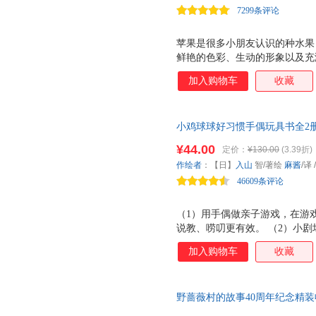
7299条评论
苹果是很多小朋友认识的种水果
鲜艳的色彩、生动的形象以及充
能帮助宝宝了解苹果以及数量、
加入购物车
收藏
小鸡球球好习惯手偶玩具书全2
的真好有礼貌成长绘本 横扫全网
¥44.00
定价：
¥130.00
(3.39折)
鸡球球”的手偶小剧场来啦！和
作绘者
：【日】
入山
智/著绘
麻酱
/译
表扬，帮孩子习得8大基本生活
46609条评论
（1）用手偶做亲子游戏，在游
说教、唠叨更有效。 （2）小
景，与手偶小鸡球球互动，自主
加入购物车
收藏
自己也能玩，自娱自乐，自导自
野蔷薇村的故事40周年纪念精
幼儿艺术启蒙博洛尼亚国际童书