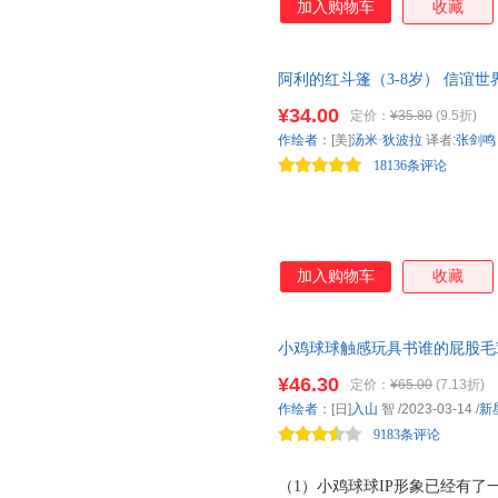
加入购物车
收藏
阿利的红斗篷（3-8岁） 信谊
羊毛变成斗篷中剪、梳、纺、织
¥34.00
定价：
¥35.80
(9.5折)
要经过如此多的工序，才得以“
作绘者
：[美]
汤米·狄波拉
译者:
张剑鸣
18136条评论
加入购物车
收藏
小鸡球球触感玩具书谁的屁股毛
认知书婴儿立体图画绘本 触摸
¥46.30
定价：
¥65.00
(7.13折)
销百万册的小鸡球球一起玩触摸游
作绘者
：[日]
入山
智
/2023-03-14
/
新
洞+ 28种触摸材料，以发展触
9183条评论
（1）小鸡球球IP形象已经有