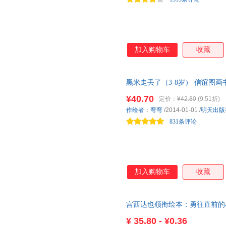
没错的！
加入购物车
收藏
黑米走丢了（3-8岁） 信谊图
生却又惊喜连连，满足孩子的好
¥40.70
定价：
¥42.80
(9.51折)
作绘者
：
弯弯
/2014-01-01
/
明天出版
831条评论
加入购物车
收藏
宫西达也领衔绘本：勇往直前的
¥
35.80 - ¥0.36