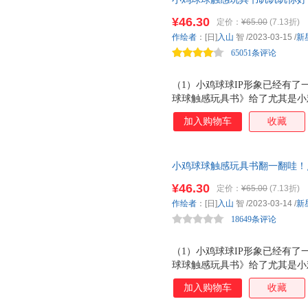
朱大伟
张迪
于春华
知书婴儿立体图画绘本 触摸书
¥46.30
定价：
¥65.00
(7.13折)
百万册的小鸡球球一起玩触摸游戏
薛舟
徐月珠
肖玥
作绘者
：[日]
入山
智
/2023-03-15
/
新
+ 28种触摸材料，以发展触感
沃尔夫·埃布鲁赫
文森特·马龙
王芳
65051条评论
杉田比吕美
丘修三
吕俊君
（1）小鸡球球IP形象已经有
林世仁
赖嘉绫
莱曼·弗
球球触感玩具书》给了尤其是小
凯瑟琳·安荷特
凯勒
角野荣
选择。 （2）从触摸书本身的
加入购物车
收藏
后浪
何毅
汉斯·雅
触感玩具书》将各种触摸材料与
孩子喜欢的藏猫猫、猜猜、翻翻
海贝卡·朵特梅
宫西达也
多米尼克
中，不仅仅让孩子发展触感，更
大卫·卢卡斯
大村知子
曾思齐
小鸡球球触感玩具书翻一翻哇！
察力、语言表达力等综合能力的
书婴儿立体图画绘本 触摸书只
按压可发声的发声器；在《翻一
埃布鲁赫
阿尔贝蒂娜
托尔斯
¥46.30
定价：
¥65.00
(7.13折)
万册的小鸡球球一起玩触摸游戏，
翻页的形式，再结合拟声词，锻
竹下文子
周翔
周仕敏
作绘者
：[日]
入山
智
/2023-03-14
/
新
28种触摸材料，以发展触感为
（3）在发展触觉敏感性这方面
18649条评论
张琪
于尔克·舒比格
悠悠
不同密度，比如不同细
杨杨
杨文彬
杨玲玲
（1）小鸡球球IP形象已经有
学诚法师
小川糸
贤书
球球触感玩具书》给了尤其是小
维吉尼亚·李·伯顿
选择。 （2）从触摸书本身的
韦苇
王琼
加入购物车
收藏
触感玩具书》将各种触摸材料与
土屋健
汤本香树实
斯提芬·
孩子喜欢的藏猫猫、猜猜、翻翻