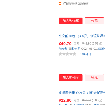
辽版新华书店旗舰店
加入购物车
收藏
空空的肉包 （3-8岁）信谊世
害怕留下眼泪 ——抒发情绪，
¥40.70
定价：
¥42.80
(9.51折)
作绘者
[日]
松永萌
/2024-06-01
/
四川
973条评论
加入购物车
收藏
要跟着来噢 作绘者：日]金尾惠
正版书籍】
¥22.80
定价：
¥38.80
(5.88折)