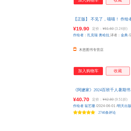
加入购物车
收藏
【正版】 不见了，喵喵！ 作绘
9787558334610
¥19.90
定价：
¥61.60
(3.24折)
作绘者
：
扎克瑞·奥哈拉
,译者：
金典
/
木悠图书专营店
加入购物车
收藏
《阿嬷家》2024百班千人暑期
¥40.70
定价：
¥42.80
(9.51折)
作绘者
翁艺珊
/2024-06-01
/
明天出
2740条评论