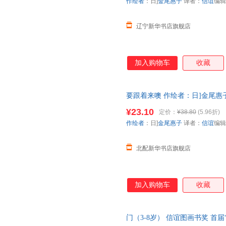
作绘者
：日]
金尾惠子
译者：
信谊
编辑
辽宁新华书店旗舰店
加入购物车
收藏
要跟着来噢 作绘者：日]金尾惠
书籍】
¥23.10
定价：
¥38.80
(5.96折)
作绘者
：日]
金尾惠子
译者：
信谊
编辑
北配新华书店旗舰店
加入购物车
收藏
门（3-8岁） 信谊图画书奖 首