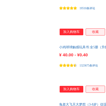
19510条评论
加入购物车
收藏
小鸡球球触感玩具书:全5册（
洞洞书）
¥
40.00 - ¥0.40
1323675条评论
加入购物车
收藏
兔老大飞天大梦想（3-8岁）信