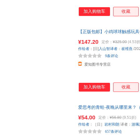
加入购物车
收藏
【正版包邮】小鸡球球触感玩具书
洞洞书 认知书婴儿立体图画绘本
¥147.20
定价：
¥325.00
(4.53折
罚十
作绘者
：[日]
入山智译者
：
崔维燕
/20
9条评论
爱知图书专营店
加入购物车
收藏
爱思考的青蛙-夜晚从哪里来？（
蛙》第三集来了！“夜晚”和“梦
¥54.00
定价：
¥56.80
(9.51折)
受思考的趣味和生活的哲学。
作绘者
：［日］
岩村和朗
译者：
游珮
657条评论