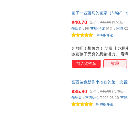
画了一匹蓝马的画家（3-8岁）
¥40.70
定价：
¥42.80
(9.51折)
作绘者
：[美]
艾瑞·卡尔
译者：
宋珮
/2
3166条评论
奔放吧！想象力！ 艾瑞 卡尔用
激发孩子无穷的想象潜力。 看啊
下，凝视远方； 火红天空下，
加入购物车
收藏
很难想象国际大师艾瑞 卡尔在
觉震撼力的作品。在大师笔下，
点的驴子，以及各种颜色不寻常
宫西达也新作小地铁的第一次冒
深深吸引，而这一切原来是要向画家弗
学书目。人气绘本作者宫西达也
了一匹蓝马的画家》真正想传达
¥35.80
定价：
¥46.00
(7.79折)
尝试的一步吧！儿童阅读推广人
远墨守成规，艺术本该是自由随
作绘者
：
宫西达也
/2022-03-10
/
三环
的颜色、创造自己的动物。 艾瑞
8719条评论