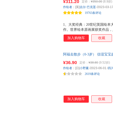
¥311.20
定价：
¥350.00
(8.9折)
《比得兔》比肩的英国经典童话
作绘者
：[英]
吉尔·巴克莲
/2023-03-1
活与自然万物！博洛尼亚国际童
19763条评论
万册（海豚传媒出品）
1、大奖经典：20世纪英国绘本
作。世界绘本原画展获奖作品，
版：40周年经典珍藏，版权输出
加入购物车
收藏
译文：《哈利 波特》御用翻译
行为等细节描写，语言充满了自
强。 4、丰富细节：清新欧洲
阿福去散步（0-3岁） 信谊宝
纸上全景阅读；让孩子体会找寻
伴，让宝宝跟着阿福一起散步，
品质呈现：贝壳式书盒包装，大开
¥36.90
定价：
¥38.80
(9.52折)
完全不反光！内页插图修复版，
作绘者
：[日]
小野薰
/2023-06-01
/
四
细腻，水彩笔触跃然纸上。 6
2619条评论
安全之书、友善之
加入购物车
收藏