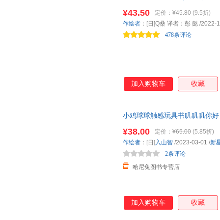
¥43.50
定价：
¥45.80
(9.5折)
作绘者
：[日]Q桑 译者：彭 懿
/2022-1
478条评论
加入购物车
收藏
小鸡球球触感玩具书叽叽叽你好！
硬纸板书启蒙认知读物睡前故事
¥38.00
定价：
¥65.00
(5.85折)
作绘者
：[日]
入山智
/2023-03-01
/
新
2条评论
哈尼兔图书专营店
加入购物车
收藏