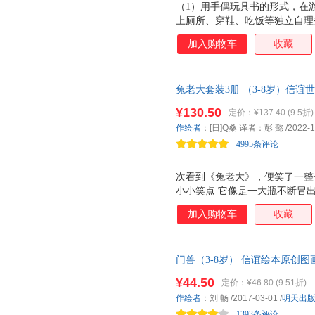
（1）用手偶玩具书的形式，在
上厕所、穿鞋、吃饭等独立自理
教、唠叨更有效。 （2）小剧
加入购物车
收藏
更愿意自主自发地学习和配合。
的方式，对待自我意识刚刚开始
和成长空间，帮助他们在建立自
兔老大套装3册 （3-8岁）信
貌待人的好品质。 （4）适合
养孩子的挫折忍受力、感受神奇
亲子共读共玩外，孩子还可以自
¥130.50
定价：
¥137.40
(9.5折)
画，5分钟治愈一整天！
作绘者
：[日]Q桑 译者：彭 懿
/2022-1
4995条评论
次看到《兔老大》，便笑了一整
小小笑点 它像是一大瓶不断冒
快乐的小气泡就冲进了嗓子眼，
加入购物车
收藏
经想过的吧？飞上天、变瘦变美
么脑洞大开的方法去实现！看着
不住一边内心大喊 这是什么呀！
门兽（3-8岁） 信谊绘本原创
着兔老大出糗的样子 可是每次
个具有传统东方情愫的故事
会加油的！ 再看看兔小弟们诚
¥44.50
定价：
¥46.80
(9.51折)
这样的兔老大，就该他的梦想实
作绘者
：刘 畅
/2017-03-01
/
明天出
个看到它的人充电。再失败、再
1393条评论