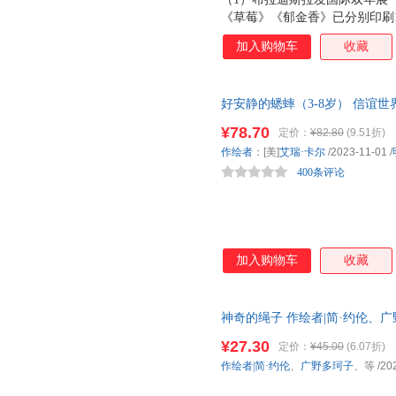
《草莓》《郁金香》已分别印刷1
画家之一，师从熊田千佳慕，专
加入购物车
收藏
（3）本书描绘了番茄从一粒种
茄制作的美味食物，读起来赏心
和大人都能从这样安安静静的自
好安静的蟋蟀（3-8岁） 信谊
事，打开书，真的能听到蟋蟀爱
¥78.70
定价：
¥82.80
(9.51折)
作绘者
：[美]
艾瑞·卡尔
/2023-11-01
/
400条评论
加入购物车
收藏
神奇的绳子 作绘者|简·约伦、广野多
社 正版全新书籍 多仓发货 正规
¥27.30
定价：
¥45.00
(6.07折)
作绘者|简·约伦
、
广野多珂子
、等
/20