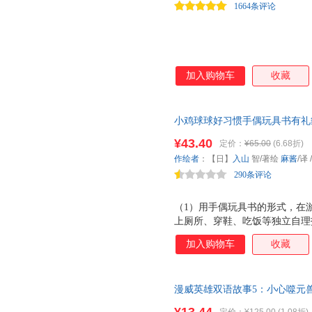
1664条评论
加入购物车
收藏
小鸡球球好习惯手偶玩具书有礼貌
事和婴儿一起玩布偶洞洞书 横扫
¥43.40
定价：
¥65.00
(6.68折)
荐“小鸡球球”的手偶小剧场来
作绘者
：【日】
入山
智/著绘
麻酱
/译
和及时表扬，帮孩子习得8大基
290条评论
品)
（1）用手偶玩具书的形式，在
上厕所、穿鞋、吃饭等独立自理
教、唠叨更有效。 （2）小剧
加入购物车
收藏
更愿意自主自发地学习和配合。
的方式，对待自我意识刚刚开始
和成长空间，帮助他们在建立自
漫威英雄双语故事5：小心噬元
貌待人的好品质。 （4）适合
绘本 漫威原版英语书 漫威漫画
亲子共读共玩外，孩子还可以自