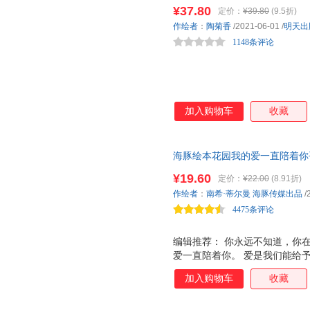
¥37.80
定价：
¥39.80
(9.5折)
作绘者
：
陶菊香
/2021-06-01
/
明天出
1148条评论
加入购物车
收藏
海豚绘本花园我的爱一直陪着你平
亲子共读睡前阅读故事书 《纽约
¥19.60
定价：
¥22.00
(8.91折)
作，送给孩子特别的礼物，大声
作绘者
：
南希·蒂尔曼
海豚传媒出品
/
4475条评论
编辑推荐： 你永远不知道，你
爱一直陪着你。 爱是我们能给
以佩戴的护身符。 如果爱有形
加入购物车
收藏
起他们，读吧，温柔地读，动情
中。