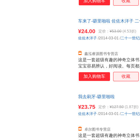
加入购物车
收藏
面，让人看到图画内部的东西，
是很厚的铜版纸，很厚很有质感
特点：不仅仅让大人讲孩子看，
车来了-噼里啪啦 佐佐木洋子 
小插页，图案可以根据翻和不翻
发货，物流便捷，下单秒杀，欢
个动物的形体特征和超级可爱的
¥24.00
定价：
¥53.00
(4.53折)
次重复着生活场景，加强宝宝记忆
佐佐木洋子
/2014-03-01
/
二十一世纪
能力 2. 建立宝宝良好的行为习
鑫泓睿源图书专营店
这是一套超级有趣的神奇立体书
宝宝容易辨认，好阅读。每页都
张诱人，而且采用了一些局部折
加入购物车
收藏
面，让人看到图画内部的东西，
是很厚的铜版纸，很厚很有质感
特点：不仅仅让大人讲孩子看，
我去刷牙-噼里啪啦
小插页，图案可以根据翻和不翻
个动物的形体特征和超级可爱的
¥23.75
定价：
¥127.50
(1.87折)
次重复着生活场景，加强宝宝记忆
佐佐木洋子
/2014-03-01
/
二十一世纪
能力 2. 建立宝宝良好的行为习
卓尔图书专营店
这是一套超级有趣的神奇立体书