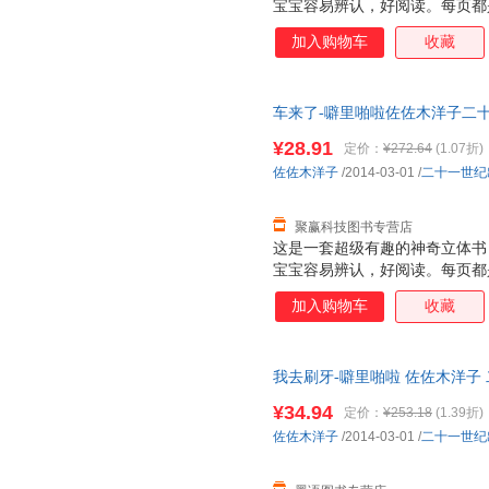
宝宝容易辨认，好阅读。每页都
张诱人，而且采用了一些局部折
加入购物车
收藏
面，让人看到图画内部的东西，
是很厚的铜版纸，很厚很有质感
特点：不仅仅让大人讲孩子看，
车来了-噼里啪啦佐佐木洋子二十一世
小插页，图案可以根据翻和不翻
【正版原版旧图书，保证质量，
个动物的形体特征和超级可爱的
¥28.91
定价：
¥272.64
(1.07折)
次重复着生活场景，加强宝宝记忆
佐佐木洋子
/2014-03-01
/
二十一世纪
能力 2. 建立宝宝良好的行为习
聚赢科技图书专营店
这是一套超级有趣的神奇立体书
宝宝容易辨认，好阅读。每页都
张诱人，而且采用了一些局部折
加入购物车
收藏
面，让人看到图画内部的东西，
是很厚的铜版纸，很厚很有质感
特点：不仅仅让大人讲孩子看，
我去刷牙-噼里啪啦 佐佐木洋子
小插页，图案可以根据翻和不翻
保证质量，此书为单本而非一套
个动物的形体特征和超级可爱的
¥34.94
定价：
¥253.18
(1.39折)
次重复着生活场景，加强宝宝记忆
佐佐木洋子
/2014-03-01
/
二十一世纪
能力 2. 建立宝宝良好的行为习