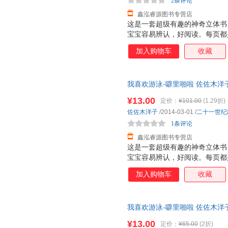
2条评论
鑫泓睿源图书专营店
这是一套超级有趣的神奇立体书
宝宝容易辨认，好阅读。每页都
张诱人，而且采用了一些局部折
加入购物车
收藏
面，让人看到图画内部的东西，
是很厚的铜版纸，很厚很有质感
特点：不仅仅让大人讲孩子看，
我喜欢游泳-噼里啪啦 佐佐木洋
小插页，图案可以根据翻和不翻
三仓发货，物流便捷，下单秒杀
个动物的形体特征和超级可爱的
¥13.00
定价：
¥101.00
(1.29折)
次重复着生活场景，加强宝宝记忆
佐佐木洋子
/2014-03-01
/
二十一世纪
能力 2. 建立宝宝良好的行为习
1条评论
鑫泓睿源图书专营店
这是一套超级有趣的神奇立体书
宝宝容易辨认，好阅读。每页都
张诱人，而且采用了一些局部折
加入购物车
收藏
面，让人看到图画内部的东西，
是很厚的铜版纸，很厚很有质感
特点：不仅仅让大人讲孩子看，
我喜欢游泳-噼里啪啦 佐佐木洋
小插页，图案可以根据翻和不翻
仓发货，物流便捷，下单秒杀，
个动物的形体特征和超级可爱的
¥13.00
定价：
¥65.00
(2折)