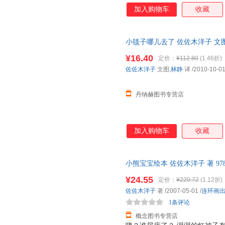
加入购物车
收藏
小毯子哪儿去了 佐佐木洋子 文图,林静
版书籍，可开发票，满额减】
¥16.40
定价：
¥112.80
(1.46折)
佐佐木洋子
文图,
林静
译
/2010-10-0
丹纳赫图书专营店
加入购物车
收藏
小熊宝宝绘本 佐佐木洋子 著 978
质售后，支持7天无理由退换】
¥24.55
定价：
¥220.72
(1.12折)
佐佐木洋子
著
/2007-05-01
/
连环画
1条评论
概念图书专营店