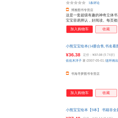
1条评论
博雅图书专营店
这是一套超级有趣的神奇立体书
宝宝容易辨认，好阅读。每页都
张诱人，而且采用了一些局部折
加入购物车
收藏
面，让人看到图画内部的东西，
是很厚的铜版纸，很厚很有质感
特点：不仅仅让大人讲孩子看，
小熊宝宝绘本(14册合售,书名看
小插页，图案可以根据翻和不翻
为准发货)
个动物的形体特征和超级可爱的
¥36.38
定价：
¥37.38
(9.74折)
次重复着生活场景，加强宝宝记忆
佐佐木洋子
著
/2007-05-01
/
连环画
能力 2. 建立宝宝良好的行为习
书海寻梦图书专营店
加入购物车
收藏
小熊宝宝绘本【9本】 书籍非全新
意