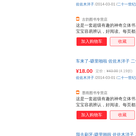
次重复着生活场景，加强宝宝记忆
佐佐木洋子
/2014-03-01
/
二十一世纪
能力 2. 建立宝宝良好的行为习
古韵图书专营店
这是一套超级有趣的神奇立体书
宝宝容易辨认，好阅读。每页都
张诱人，而且采用了一些局部折
加入购物车
收藏
面，让人看到图画内部的东西，
是很厚的铜版纸，很厚很有质感
特点：不仅仅让大人讲孩子看，
车来了-噼里啪啦 佐佐木洋子 
小插页，图案可以根据翻和不翻
发货，物流便捷，下单秒杀，欢
个动物的形体特征和超级可爱的
¥18.00
定价：
¥43.00
(4.19折)
次重复着生活场景，加强宝宝记忆
佐佐木洋子
/2014-03-01
/
二十一世纪
能力 2. 建立宝宝良好的行为习
墨雨图书专营店
这是一套超级有趣的神奇立体书
宝宝容易辨认，好阅读。每页都
张诱人，而且采用了一些局部折
加入购物车
收藏
面，让人看到图画内部的东西，
是很厚的铜版纸，很厚很有质感
特点：不仅仅让大人讲孩子看，
我去刷牙-噼里啪啦 佐佐木洋子
小插页，图案可以根据翻和不翻