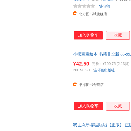
宝宝记忆。 对宝宝有这些帮助：
2条评论
北方图书城旗舰店
加入购物车
收藏
小熊宝宝绘本 书籍非全新 85-
¥42.50
定价：
¥199.75
(2.13折)
2007-05-01
/
连环画出版社
书海图书专营店
加入购物车
收藏
我去刷牙-噼里啪啦【正版】 