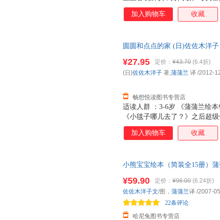
张诱人，而且采用了一些局部折
加入购物车
收藏
面，让人看到图画内部的东西，
是很厚的铜版纸，很厚很有质感
特点：不仅仅让大人讲孩子看，
圆圆和点点的家 (日)佐佐木洋子
小插页，图案可以根据翻和不翻
个动物的形体特征和超级可爱的
¥27.95
定价：
¥43.70
(6.4折)
次重复着生活场景，加强宝宝记忆
(日)
佐佐木洋子
著,
蒲蒲兰
译
/2012-1
能力 2. 建立宝宝良好的行为习
畅想悦读图书专营店
适读人群 ：3-6岁 《蒲蒲兰
《小毯子哪儿去了？》之后超级
加入购物车
收藏
小熊宝宝绘本（简装全15册）蒲蒲
知教育 婴儿睡前故事当当同款
¥59.90
定价：
¥96.00
(6.24折)
佐佐木洋子文
/图，
蒲蒲兰
译
/2007-05
22条评论
哈尼兔图书专营店