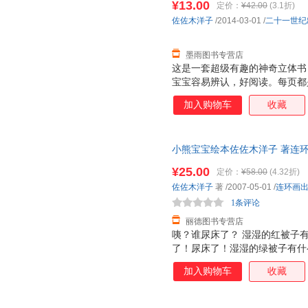
¥13.00
定价：
¥42.00
(3.1折)
次重复着生活场景，加强宝宝记忆
佐佐木洋子
/2014-03-01
/
二十一世纪
能力 2. 建立宝宝良好的行为习
墨雨图书专营店
这是一套超级有趣的神奇立体书
宝宝容易辨认，好阅读。每页都
张诱人，而且采用了一些局部折
加入购物车
收藏
面，让人看到图画内部的东西，
是很厚的铜版纸，很厚很有质感
特点：不仅仅让大人讲孩子看，
小熊宝宝绘本佐佐木洋子 著连环画出
小插页，图案可以根据翻和不翻
量，此书为单本而非一套，电子
个动物的形体特征和超级可爱的
¥25.00
定价：
¥58.00
(4.32折)
次重复着生活场景，加强宝宝记忆
佐佐木洋子
著
/2007-05-01
/
连环画
能力 2. 建立宝宝良好的行为习
1条评论
丽德图书专营店
咦？谁尿床了？ 湿湿的红被子
了！尿床了！湿湿的绿被子有什
玩的尿床故事，有趣的生活场景
加入购物车
收藏
孩子们意识到如何避免尿床，还
能。