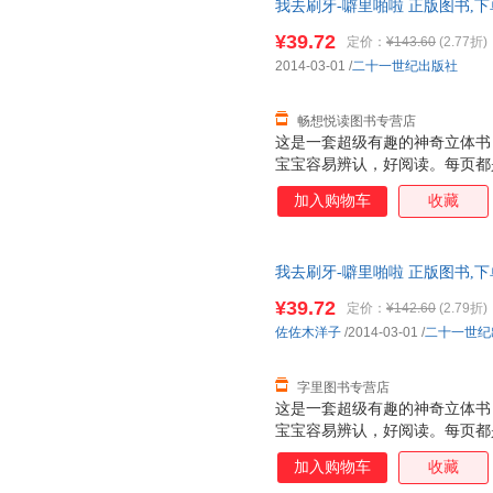
我去刷牙-噼里啪啦 正版图书,下
¥39.72
定价：
¥143.60
(2.77折)
2014-03-01
/
二十一世纪出版社
畅想悦读图书专营店
这是一套超级有趣的神奇立体书
宝宝容易辨认，好阅读。每页都
张诱人，而且采用了一些局部折
加入购物车
收藏
面，让人看到图画内部的东西，
是很厚的铜版纸，很厚很有质感
特点：不仅仅让大人讲孩子看，
我去刷牙-噼里啪啦 正版图书,下
小插页，图案可以根据翻和不翻
个动物的形体特征和超级可爱的
¥39.72
定价：
¥142.60
(2.79折)
次重复着生活场景，加强宝宝记忆
佐佐木洋子
/2014-03-01
/
二十一世纪
能力 2. 建立宝宝良好的行为习
字里图书专营店
这是一套超级有趣的神奇立体书
宝宝容易辨认，好阅读。每页都
张诱人，而且采用了一些局部折
加入购物车
收藏
面，让人看到图画内部的东西，