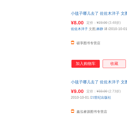
小毯子哪儿去了 佐佐木洋子 文图
全国三仓发货，物流便捷，下单
¥8.00
定价：
¥23.00
(3.48折)
佐佐木洋子
文图,
林静
译
/2010-10-0
硕享图书专营店
加入购物车
收藏
小毯子哪儿去了 佐佐木洋子 文图
发货，物流便捷，下单秒杀，欢
¥9.00
定价：
¥33.00
(2.73折)
2010-10-01
/
21世纪出版社
鑫泓睿源图书专营店