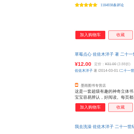
展语言能力 ★ 在反复出现的
1184938条评论
加入购物车
收藏
草莓点心 佐佐木洋子 著 二十
物流便捷，下单秒杀，欢迎选购
¥12.00
定价：
¥31.00
(3.88折)
佐佐木洋子
著
/2014-03-01
/
二十一
墨雨图书专营店
这是一套超级有趣的神奇立体书
宝宝容易辨认，好阅读。每页都
张诱人，而且采用了一些局部折
加入购物车
收藏
面，让人看到图画内部的东西，
是很厚的铜版纸，很厚很有质感
特点：不仅仅让大人讲孩子看，
我去洗澡 佐佐木洋子 二十一世
小插页，图案可以根据翻和不翻
捷，下单秒杀，欢迎选购！
个动物的形体特征和超级可爱的