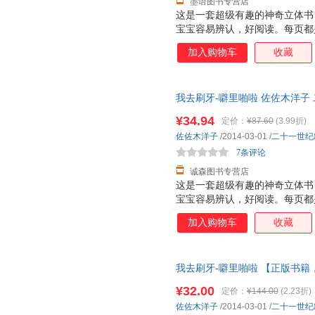
墨语图书专营店
这是一套超级有趣的神奇立体书
宝宝容易辨认，好阅读。每页都
张诱人，而且采用了一些局部折
加入购物车
收藏
面，让人看到图画内部的东西，
是很厚的铜版纸，很厚很有质感
特点：不仅仅让大人讲孩子看，
我去刷牙-噼里啪啦 佐佐木洋子
小插页，图案可以根据翻和不翻
保证质量，此书为单本而非一套
个动物的形体特征和超级可爱的
¥34.94
定价：
¥87.60
(3.99折)
次重复着生活场景，加强宝宝记忆
佐佐木洋子
/2014-03-01
/
二十一世纪
能力 2. 建立宝宝良好的行为习
7条评论
诚森图书专营店
这是一套超级有趣的神奇立体书
宝宝容易辨认，好阅读。每页都
张诱人，而且采用了一些局部折
加入购物车
收藏
面，让人看到图画内部的东西，
是很厚的铜版纸，很厚很有质感
特点：不仅仅让大人讲孩子看，
我去刷牙-噼里啪啦 【正版书
小插页，图案可以根据翻和不翻
个动物的形体特征和超级可爱的
¥32.00
定价：
¥144.00
(2.23折)
次重复着生活场景，加强宝宝记忆
佐佐木洋子
/2014-03-01
/
二十一世纪
能力 2. 建立宝宝良好的行为习