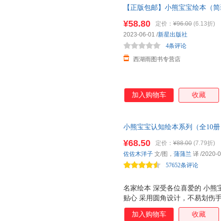
【正版包邮】小熊宝宝绘本（简
儿宝典！(0-3岁) 当当自营同款
¥58.80
定价：
¥96.00
(6.13折)
2023-06-01
/
新星出版社
4条评论
西湖雨图书专营店
加入购物车
收藏
小熊宝宝认知绘本系列（全10
本，集合了数字、商店、交通工
¥68.50
定价：
¥88.00
(7.79折)
生活中发现所认识的事物。增长
佐佐木洋子
文/图，
蒲蒲兰
译
/2020-0
57652条评论
名家绘本 深受各位喜爱的 小熊
贴心 采用圆角设计，不易划伤
乐安心！ 明亮可爱 画面新鲜
加入购物车
收藏
展的需求。