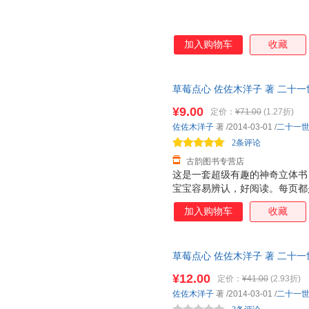
加入购物车
收藏
草莓点心 佐佐木洋子 著 二十
货，物流便捷，下单秒杀，欢迎
¥9.00
定价：
¥71.00
(1.27折)
佐佐木洋子
著
/2014-03-01
/
二十一
2条评论
古韵图书专营店
这是一套超级有趣的神奇立体书
宝宝容易辨认，好阅读。每页都
张诱人，而且采用了一些局部折
加入购物车
收藏
面，让人看到图画内部的东西，
是很厚的铜版纸，很厚很有质感
特点：不仅仅让大人讲孩子看，
草莓点心 佐佐木洋子 著 二十
小插页，图案可以根据翻和不翻
货，物流便捷，下单秒杀，欢迎
个动物的形体特征和超级可爱的
¥12.00
定价：
¥41.00
(2.93折)
次重复着生活场景，加强宝宝记忆
佐佐木洋子
著
/2014-03-01
/
二十一
能力 2. 建立宝宝良好的行为习