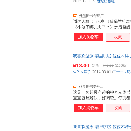
2012-12-01
/
21世纪出版社
丹墨图书专营店
适读人群 ：3-6岁 《蒲蒲兰
《小毯子哪儿去了？》之后超级
加入购物车
收藏
我喜欢游泳-噼里啪啦 佐佐木洋
国三仓发货，物流便捷，下单秒
¥13.00
定价：
¥49.00
(2.66折)
佐佐木洋子
/2014-03-01
/
二十一世纪
硕享图书专营店
这是一套超级有趣的神奇立体书
宝宝容易辨认，好阅读。每页都
张诱人，而且采用了一些局部折
加入购物车
收藏
面，让人看到图画内部的东西，
是很厚的铜版纸，很厚很有质感
特点：不仅仅让大人讲孩子看，
我喜欢游泳-噼里啪啦 佐佐木洋
小插页，图案可以根据翻和不翻