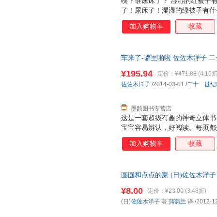
咦？谁尿床了？ 湿湿的红被子
了！尿床了！湿湿的绿被子有什
玩的尿床故事，有趣的生活场景
加入购物车
收藏
孩子们意识到如何避免尿床，还
能。
车来了-噼里啪啦 佐佐木洋子 二十一
¥195.94
定价：
¥471.88
(4.16折
佐佐木洋子
/2014-03-01
/
二十一世纪
墨韵图书专营店
这是一套超级有趣的神奇立体书
宝宝容易辨认，好阅读。每页都
张诱人，而且采用了一些局部折
加入购物车
收藏
面，让人看到图画内部的东西，
是很厚的铜版纸，很厚很有质感
特点：不仅仅让大人讲孩子看，
圆圆和点点的家 (日)佐佐木洋子
小插页，图案可以根据翻和不翻
票】 全国三仓发货，物流便捷
个动物的形体特征和超级可爱的
¥8.00
定价：
¥23.00
(3.48折)
次重复着生活场景，加强宝宝记忆
(日)
佐佐木洋子
著,
蒲蒲兰
译
/2012-1
能力 2. 建立宝宝良好的行为习