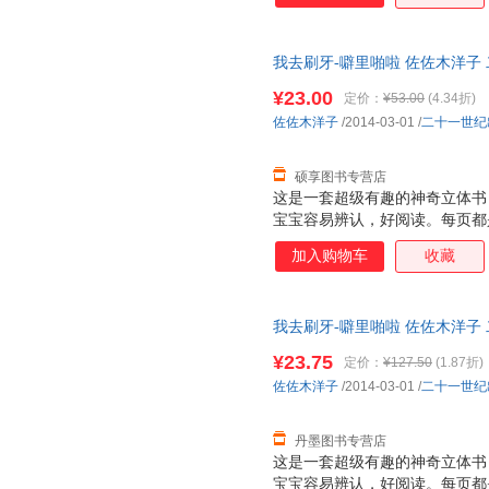
是很厚的铜版纸，很厚很有质感
特点：不仅仅让大人讲孩子看，
我去刷牙-噼里啪啦 佐佐木洋子
小插页，图案可以根据翻和不翻
三仓发货，物流便捷，下单秒杀
个动物的形体特征和超级可爱的
¥23.00
定价：
¥53.00
(4.34折)
次重复着生活场景，加强宝宝记忆
佐佐木洋子
/2014-03-01
/
二十一世纪
能力 2. 建立宝宝良好的行为习
硕享图书专营店
这是一套超级有趣的神奇立体书
宝宝容易辨认，好阅读。每页都
张诱人，而且采用了一些局部折
加入购物车
收藏
面，让人看到图画内部的东西，
是很厚的铜版纸，很厚很有质感
特点：不仅仅让大人讲孩子看，
我去刷牙-噼里啪啦 佐佐木洋子 二十
小插页，图案可以根据翻和不翻
个动物的形体特征和超级可爱的
¥23.75
定价：
¥127.50
(1.87折)
次重复着生活场景，加强宝宝记忆
佐佐木洋子
/2014-03-01
/
二十一世纪
能力 2. 建立宝宝良好的行为习
丹墨图书专营店
这是一套超级有趣的神奇立体书
宝宝容易辨认，好阅读。每页都