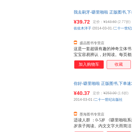
是很厚的铜版纸，很厚很有质感
特点：不仅仅让大人讲孩子看，
我去刷牙-噼里啪啦 正版图书,下
小插页，图案可以根据翻和不翻
个动物的形体特征和超级可爱的
¥39.72
定价：
¥143.60
(2.77折)
次重复着生活场景，加强宝宝记忆
佐佐木洋子
/2014-03-01
/
二十一世纪
能力 2. 建立宝宝良好的行为习
盛品图书专营店
这是一套超级有趣的神奇立体书
宝宝容易辨认，好阅读。每页都
张诱人，而且采用了一些局部折
加入购物车
收藏
面，让人看到图画内部的东西，
是很厚的铜版纸，很厚很有质感
特点：不仅仅让大人讲孩子看，
你好-噼里啪啦 正版图书,下单速
小插页，图案可以根据翻和不翻
个动物的形体特征和超级可爱的
¥40.37
定价：
¥253.00
(1.6折)
次重复着生活场景，加强宝宝记忆
2014-03-01
/
二十一世纪出版社
能力 2. 建立宝宝良好的行为习
墨海图书专营店
适读人群 ：0-5岁 《噼里啪啦
岁亲子阅读。内文文字大而简洁
趣的整页大图，书中的图形不仅