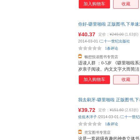
加入购物车
收藏
式，在书页中可以不时翻开一些
符合低幼儿 童的阅读心理的。
都是圆角的，不伤宝宝嫩手。 
你好-噼里啪啦 正版图书,下单速
子看，更能让自己孩子动手“玩
和不翻变化，内容也随之改变，
¥40.37
定价：
¥249.00
(1.63折)
可爱的形象，更加生动活泼，通
2014-03-01
/
二十一世纪出版社
宝宝记忆。 对宝宝有这些帮助：
1条评论
畅想悦读图书专营店
适读人群 ：0-5岁 《噼里啪啦
岁亲子阅读。内文文字大而简洁
趣的整页大图，书中的图形不仅
加入购物车
收藏
式，在书页中可以不时翻开一些
符合低幼儿 童的阅读心理的。
都是圆角的，不伤宝宝嫩手。 
我去刷牙-噼里啪啦 正版图书,下
子看，更能让自己孩子动手“玩
和不翻变化，内容也随之改变，
¥39.72
定价：
¥151.60
(2.63折)
可爱的形象，更加生动活泼，通
佐佐木洋子
/2014-03-01
/
二十一世纪
宝宝记忆。 对宝宝有这些帮助：
1条评论
兜宝图书专营店
这是一套超级有趣的神奇立体书