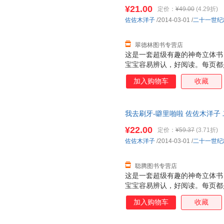
国三仓发货，物流便捷，下单秒
个动物的形体特征和超级可爱的
¥21.00
定价：
¥49.00
(4.29折)
次重复着生活场景，加强宝宝记忆
佐佐木洋子
/2014-03-01
/
二十一世纪
能力 2. 建立宝宝良好的行为习
翠德林图书专营店
这是一套超级有趣的神奇立体书
宝宝容易辨认，好阅读。每页都
张诱人，而且采用了一些局部折
加入购物车
收藏
面，让人看到图画内部的东西，
是很厚的铜版纸，很厚很有质感
特点：不仅仅让大人讲孩子看，
我去刷牙-噼里啪啦 佐佐木洋子
小插页，图案可以根据翻和不翻
发货，物流便捷，下单秒杀，欢
个动物的形体特征和超级可爱的
¥22.00
定价：
¥59.37
(3.71折)
次重复着生活场景，加强宝宝记忆
佐佐木洋子
/2014-03-01
/
二十一世纪
能力 2. 建立宝宝良好的行为习
聪腾图书专营店
这是一套超级有趣的神奇立体书
宝宝容易辨认，好阅读。每页都
张诱人，而且采用了一些局部折
加入购物车
收藏
面，让人看到图画内部的东西，
是很厚的铜版纸，很厚很有质感