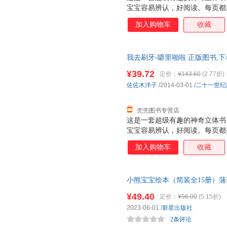
宝宝容易辨认，好阅读。每页都
张诱人，而且采用了一些局部折
加入购物车
收藏
面，让人看到图画内部的东西，
是很厚的铜版纸，很厚很有质感
特点：不仅仅让大人讲孩子看，
我去刷牙-噼里啪啦 正版图书,下
小插页，图案可以根据翻和不翻
个动物的形体特征和超级可爱的
¥39.72
定价：
¥143.60
(2.77折)
次重复着生活场景，加强宝宝记忆
佐佐木洋子
/2014-03-01
/
二十一世纪
能力 2. 建立宝宝良好的行为习
兜兜图书专营店
这是一套超级有趣的神奇立体书
宝宝容易辨认，好阅读。每页都
张诱人，而且采用了一些局部折
加入购物车
收藏
面，让人看到图画内部的东西，
是很厚的铜版纸，很厚很有质感
特点：不仅仅让大人讲孩子看，
小熊宝宝绘本（简装全15册）蒲
小插页，图案可以根据翻和不翻
岁) 正版全新书籍 正规发票 多
个动物的形体特征和超级可爱的
¥49.40
定价：
¥96.00
(5.15折)
次重复着生活场景，加强宝宝记忆
2023-06-01
/
新星出版社
能力 2. 建立宝宝良好的行为习
2条评论