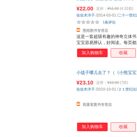
仓发货，物流便捷，下单秒杀，
个动物的形体特征和超级可爱的
¥22.00
定价：
¥51.00
(4.32折)
次重复着生活场景，加强宝宝记忆
佐佐木洋子
/2014-03-01
/
二十一世纪
能力 2. 建立宝宝良好的行为习
1条评论
墨雨图书专营店
这是一套超级有趣的神奇立体书
宝宝容易辨认，好阅读。每页都
张诱人，而且采用了一些局部折
加入购物车
收藏
面，让人看到图画内部的东西，
是很厚的铜版纸，很厚很有质感
特点：不仅仅让大人讲孩子看，
小毯子哪儿去了？（《小熊宝宝
小插页，图案可以根据翻和不翻
个动物的形体特征和超级可爱的
¥23.10
定价：
¥33.00
(7折)
次重复着生活场景，加强宝宝记忆
佐佐木洋子
/2010-10-01
/
２１世纪出
能力 2. 建立宝宝良好的行为习
荷露茗图书专营店
加入购物车
收藏