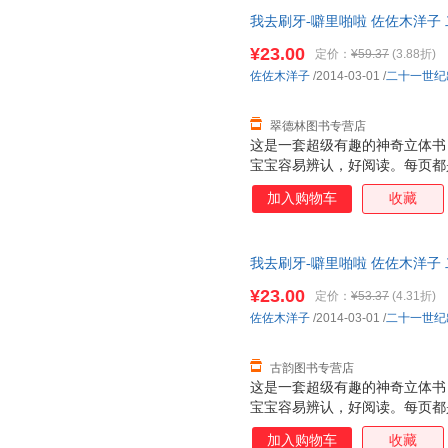
特点：不仅仅让大人讲孩子看，
我去刷牙-噼里啪啦 佐佐木洋子
小插页，图案可以根据翻和不翻
物流便捷，下单秒杀，欢迎选购
个动物的形体特征和超级可爱的
¥23.00
定价：
¥59.37
(3.88折)
次重复着生活场景，加强宝宝记忆
佐佐木洋子
/2014-03-01
/
二十一世纪
能力 2. 建立宝宝良好的行为习
翠德林图书专营店
这是一套超级有趣的神奇立体书
宝宝容易辨认，好阅读。每页都
张诱人，而且采用了一些局部折
加入购物车
收藏
面，让人看到图画内部的东西，
是很厚的铜版纸，很厚很有质感
特点：不仅仅让大人讲孩子看，
我去刷牙-噼里啪啦 佐佐木洋子
小插页，图案可以根据翻和不翻
物流便捷，下单秒杀，欢迎选购
个动物的形体特征和超级可爱的
¥23.00
定价：
¥53.37
(4.31折)
次重复着生活场景，加强宝宝记忆
佐佐木洋子
/2014-03-01
/
二十一世纪
能力 2. 建立宝宝良好的行为习
古韵图书专营店
这是一套超级有趣的神奇立体书
宝宝容易辨认，好阅读。每页都
张诱人，而且采用了一些局部折
加入购物车
收藏
面，让人看到图画内部的东西，