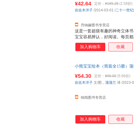
¥42.64
定价：
¥165.28
(2.58折)
佐佐木洋子
/2014-03-01
/
二十一世纪
丹纳赫图书专营店
这是一套超级有趣的神奇立体书
宝宝容易辨认，好阅读。每页都
张诱人，而且采用了一些局部折
加入购物车
收藏
面，让人看到图画内部的东西，
是很厚的铜版纸，很厚很有质感
特点：不仅仅让大人讲孩子看，
小熊宝宝绘本（简装全15册）蒲
小插页，图案可以根据翻和不翻
个动物的形体特征和超级可爱的
¥54.30
定价：
¥96.00
(5.66折)
次重复着生活场景，加强宝宝记忆
佐佐木洋子
文/图，
蒲蒲兰
译
/2023-0
能力 2. 建立宝宝良好的行为习
锦阅图书专营店
加入购物车
收藏