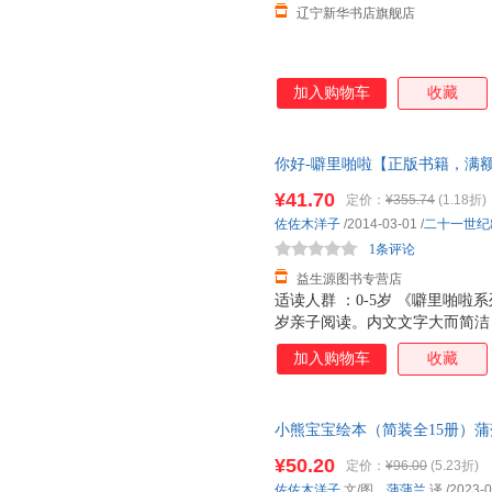
辽宁新华书店旗舰店
加入购物车
收藏
你好-噼里啪啦【正版书籍，满
量，此书为单本而非一套，电子
¥41.70
定价：
¥355.74
(1.18折)
佐佐木洋子
/2014-03-01
/
二十一世纪
1条评论
益生源图书专营店
适读人群 ：0-5岁 《噼里啪啦
岁亲子阅读。内文文字大而简洁
趣的整页大图，书中的图形不仅
加入购物车
收藏
式，在书页中可以不时翻开一些
符合低幼儿 童的阅读心理的。
都是圆角的，不伤宝宝嫩手。 
小熊宝宝绘本（简装全15册）蒲
子看，更能让自己孩子动手“玩
岁)【新华书店正版全新书籍】 
和不翻变化，内容也随之改变，
¥50.20
定价：
¥96.00
(5.23折)
货 85%城市次日送达！
可爱的形象，更加生动活泼，通
佐佐木洋子
文/图，
蒲蒲兰
译
/2023-0