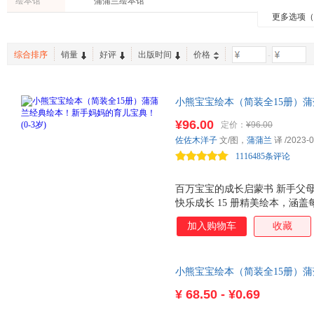
绘本馆
蒲蒲兰绘本馆
更多选项
综合排序
销量
好评
出版时间
价格
-
小熊宝宝绘本（简装全15册）蒲
岁) 0岁以上，新版。涵盖每
¥96.00
定价：
¥96.00
子共读时光。情节简练，细节反
佐佐木洋子
文/图，
蒲蒲兰
译
/2023-0
宝养成良好生活习惯。培养宝宝
1116485条评论
馆
百万宝宝的成长启蒙书 新手父
快乐成长 15 册精美绘本，涵
成 吃饭、睡觉、刷牙、洗澡、收
加入购物车
收藏
中既有欢笑，也有小小的烦恼，
达 初的社会交往，难免胆怯、
★ 亲子互动 无论是宝宝的笑
小熊宝宝绘本（简装全15册）蒲
作者及编辑团队精心打磨，营造
岁)
形象，带来更多亲近感 ★ 构
¥
68.50 - ¥0.69
发育特点 ★ 语言富于节奏感