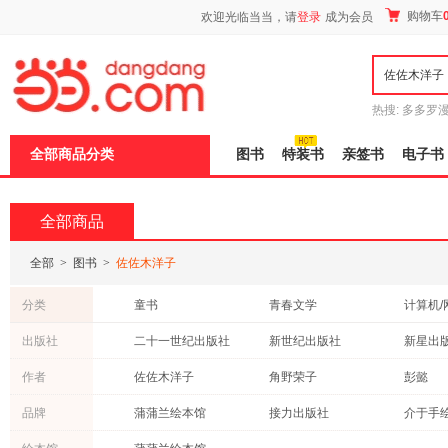
新
购物车
欢迎光临当当，请
登录
成为会员
窗
口
打
开
无
障
热搜:
多多罗
碍
传说
十日终
说
全部商品分类
图书
特装书
亲签书
电子书
明
页
面,
按
全部商品
Ctrl
加
波
全部
>
图书
>
佐佐木洋子
浪
键
分类
童书
青春文学
计算机/
打
开
外语
育儿/早教
文学
出版社
二十一世纪出版社
新世纪出版社
新星出
导
动漫/幽默
考试
小说
盲
三环出版社
新蕾出版社
作者
佐佐木洋子
角野荣子
彭懿
模
文化
管理
历史
式
中信出版社
安徽美术出版社
林静
张红兵
孙幼军
品牌
蒲蒲兰绘本馆
接力出版社
介于手
亲子/家教
农业/林业