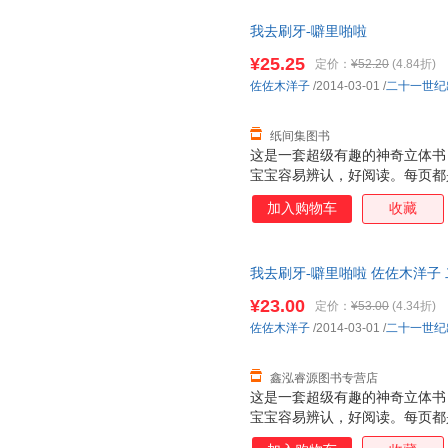
我去刷牙-噼里啪啦
¥25.25
定价：
¥52.20
(4.84折)
佐佐木洋子
/2014-03-01
/
二十一世纪
纸间集图书
这是一套超级有趣的神奇立体书
宝宝容易辨认，好阅读。每页都
张诱人，而且采用了一些局部折
加入购物车
收藏
面，让人看到图画内部的东西，
是很厚的铜版纸，很厚很有质感
特点：不仅仅让大人讲孩子看，
我去刷牙-噼里啪啦 佐佐木洋子
小插页，图案可以根据翻和不翻
物流便捷，下单秒杀，欢迎选购
个动物的形体特征和超级可爱的
¥23.00
定价：
¥53.00
(4.34折)
次重复着生活场景，加强宝宝记忆
佐佐木洋子
/2014-03-01
/
二十一世纪
能力 2. 建立宝宝良好的行为习
鑫泓睿源图书专营店
这是一套超级有趣的神奇立体书
宝宝容易辨认，好阅读。每页都
张诱人，而且采用了一些局部折