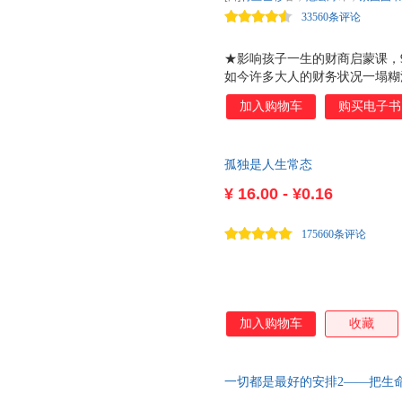
让你的孩子始于智商，止于情商，
1000万次，深受大众喜欢 本
33560条评论
读到本书，每位爸爸妈妈读完，
讲讲
★影响孩子一生的财商启蒙课，9
如今许多大人的财务状况一塌糊
债务缠身 根源在于财商教育的缺
加入购物车
购买电子书
不了解金钱也没关系 ； ? 学校
念，对 金钱 很不友好，肮脏、
何面对金钱？ 我们也正处于一
孤独是人生常态
会让孩子在钱的问题上迷茫、矛
财商两大能力：认识金钱规律、
¥
16.00 - ¥0.16
父亲给的零花钱购买了人生*只股
村上基金，7年内从38亿日元启动
175660条评论
加入购物车
收藏
一切都是最好的安排2——把生
强大加持力的逆境求生学巨著！