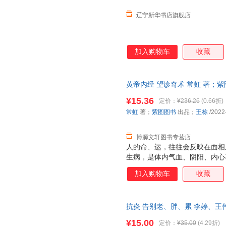
好，瘦下来是自
辽宁新华书店旗舰店
加入购物车
收藏
黄帝内经 望诊奇术 常虹 著；紫图图
技术出版社 【速开发票，优质
¥15.36
定价：
¥236.26
(0.66折)
常虹
著；
紫图图书
出品；
王栋
/2022
博源文轩图书专营店
人的命、运，往往会反映在面相
生病，是体内气血、阴阳、内心
通过我们的面相和体表显露出来
加入购物车
收藏
不起的人，能第1时间预知、保
帝内经》里那些望诊的奥秘，教
看牙、看人中、看皱纹、看印堂
抗炎 告别老、胖、累 李婷、王
智慧和方法。 健康贵在未雨绸
社 【正版】
¥15.00
定价：
¥35.00
(4.29折)