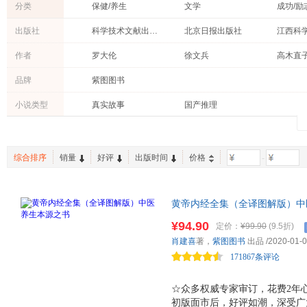
分类
保健/养生
文学
成功/励
亲子/家教
小说
心理学
出版社
科学技术文献出版社
北京日报出版社
童书
育儿/早教
社会科
北京联合出版公司
天津科学技术出版社
民主与
作者
罗大伦
徐文兵
高木直
考试
文化
医学
广东科技出版社
四川人民出版社
万卷出
陈德文
中里巴人
赫尔曼·
品牌
紫图图书
两性关系
青春文学
古籍
中国致公出版社
中国长安出版社
翟煦
梁冬
朱光潜
烹饪/美食
投资理财
经济
小说类型
真实故事
国产推理
国际文化出版公司
中国科学技术大学出版社
江西人
李卉
川端康成
汪曾祺
工业技术
农业/林业
法律
新世纪出版社
同心出版社
南海出
弗吉尼亚·伍尔夫
三岛由纪夫
路易丝·
工具书
黑龙江科学技术出版社
光明日报出版社
中国友
玉冰
沈从文
李玉民
综合排序
销量
好评
出版时间
价格
-
徐客
胡适
陈允斌
张晓风
壹心理
佟彤
黄帝内经全集（全译图解版）中
神尾哲男
李叔同
高永平
以跟着《黄帝内经》学养生！中
¥94.90
定价：
¥99.90
(9.5折)
殷海光
田中正人
罗玲
图版。权威专家、5位编辑耗时2
肖建喜
著，
紫图图书
出品
/2020-01-
正气，免疫力自然增强，不怕疾
董乐乐
伊尔斯·桑德
乔伊·玛
171867条评论
卡伦·霍妮
张玲玲
叶芝
毛姆
林曦
雷海宗
☆众多权威专家审订，花费2年
初版面市后，好评如潮，深受广
朱生豪
许慎
徐晓