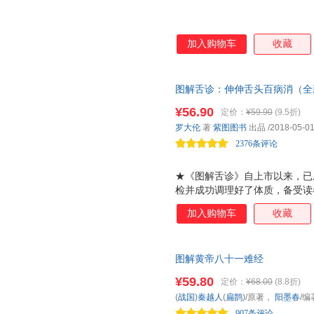
加入购物车
收藏
图解舌诊：伸伸舌头百病消（全
医知识零基础也能学会观舌调体
¥56.90
定价：
¥59.90
(9.5折)
质，2018年修订升级版 随书
罗大伦
著
紫图图书
出品
/2018-05-0
全彩拉页。伸伸舌头百病消，中
2376条评论
品
★《图解舌诊》自上市以来，已
检并成功调理好了体质，备受读者
当下常见的气虚、阳虚体质，为
加入购物车
收藏
体质之人贴心列出宜常吃食物，
断是分析疾病、保证健康至关重
易出问题！ ★7种不同体质人群
图解黄帝八十一难经
体质的方法，让您随时知道自己
善。 ★现在，很多普通百姓有
¥59.80
定价：
¥68.00
(8.8折)
费大量精力与财力，同时还极大
(
战国
)
秦越人
(
扁鹊
)/原著，
阳墨春
/编
人们对身体的无知，所以疾病来
907条评论