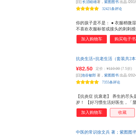
[日]
长沼睦雄
著，
紫图图书
出品
/201
造更多。
诉你如何从补脾（后天之本）、
32421条评论
角度去滋
你的孩子是不是： ● 衣服稍微
不喜欢衣服标签或接头的刺刺感
条虫 ，只敢在熟人面前展现本色
加入购物车
购买电子书
子 * ● 会注意到外围人的情绪
例如玩具的摆放位置、玩 * ●
奇怪，而是高敏感！ ★ 首本高
抗炎生活+抗老生活（套装共2本
界每 5 个人当中就有 1 个
活方式。无成本、不费力，轻松
子。他们心思细腻又敏感，却无
¥82.50
定价：
¥110.00
(7.5折)
难教、难搞、难相处。只要教育
[日]
池谷敏郎
著，
紫图图书
出品
/202
受更多，想象更多，创造
7355条评论
【抗炎症 抗衰老】 养生的尽头
岁！ 【好习惯生活好医生，「
苦锻炼，也不需要昂贵的化妆品
加入购物车
收藏
肤护理等方面改善，就能永葆青
痛、腰部笔直、四肢没有浮肿、脚
案，更有秘制食谱和独创运动操
中医的常识徐文兵 著；紫图图书 出
康收益！跟着池谷敏郎的独创食