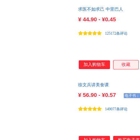
快速拥有天时、地利、人和。年
求医不如求己 中里巴人
渐强大；中年人读了会放下得失
乐天年。 本系列经典，不装逼
¥
44.90 - ¥0.45
和之道，针对各个年龄段人群，
欢喜活法。 ★徐文兵、梁冬对话
125172条评论
天真，它是你重新强大起
加入购物车
收藏
徐文兵讲美食课
¥
56.90 - ¥0.57
电子书：
149077条评论