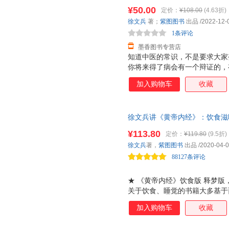
版旧书，保证质量，此书为单本
等于散步10分钟，几个小动作
¥50.00
定价：
¥108.00
(4.63折)
都能做的简单放松运动，跟着做
徐文兵
著；
紫图图书
出品
/2022-12-
反应，加速人体老化！】 糖化
1条评论
氧化压力促使身体发生氧
墨香图书专营店
知道中医的常识，不是要求大家
你将来得了病会有一个辩证的，
值观和看法。 本书从认识中医
加入购物车
收藏
情、历史、医案等方面入手，告
救，能帮助家人、朋友的明道之
徐文兵讲《黄帝内经》：饮食滋
睡好 为每一个中国人的体质度
¥113.80
定价：
¥119.80
(9.5折)
一生中的健康运程。愿您好好吃
徐文兵
著，
紫图图书
出品
/2020-04-
88127条评论
★ 《黄帝内经》饮食版 释梦版
关于饮食、睡觉的书籍大多基于
营养价值为本 ，在梦境方面侧
加入购物车
收藏
华 医之始祖 《黄帝内经》的
这套中，中医专家徐文兵从道家