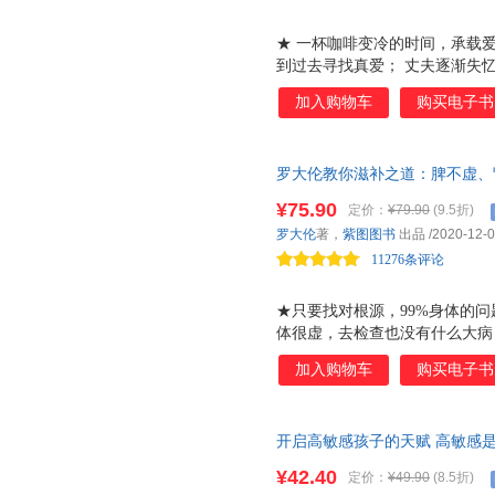
★ 一杯咖啡变冷的时间，承载
到过去寻找真爱； 丈夫逐渐失
独自生活的平井想要回到过去完
加入购物车
购买电子书
计，想要去往未来见一见未曾谋
远也回不去的那一天。 如果回到
，震撼人心的奇幻治愈小说 四
罗大伦教你滋补之道：脾不虚、
场女性的爱情焦虑、失忆症家属
今的千古名方，教你如何从补脾
缘的命运抉择。这些话题直击当
¥75.90
定价：
¥79.90
(9.5折)
食经方、验方对证滋补，教你如
感张力。 ★活在当下的温柔哲
罗大伦
著，
紫图图书
出品
/2020-12-
恢复正气。只要找对根源，99
无法改变过去，我们依然可以选
11276条评论
★只要找对根源，99%身体的
体很虚，去检查也没有什么大病
常年吃补药，但效果寥寥，更有
加入购物车
购买电子书
毛病又长出来了 知名中医专家
题，究竟是由先天不足，还是后
新得之病，与调理久病之人，侧
开启高敏感孩子的天赋 高敏感
病，邪气总是无法清除，一定与
是优点，全靠父母的教养方式。
气，调养气血（这是主旋律），
¥42.40
定价：
¥49.90
(8.5折)
免过度干涉、过度保护，引导孩
是打配合），身体才能逐渐恢复