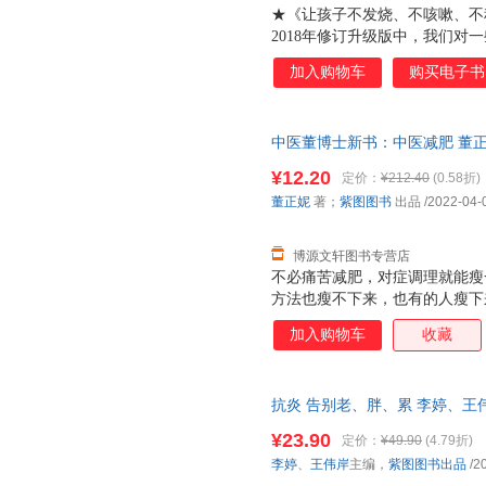
★《让孩子不发烧、不咳嗽、不积
2018年修订升级版中，我们对
比如患上外感的不同阶段如何使
加入购物车
购买电子书
么使用白萝卜水有奇效的内容总
础之上帮助家长更加得心应手地
使重点内容一目了然。 ★这是
中医董博士新书：中医减肥 董正妮 著
孩子常见病的书。孩子生病了，
技术文献出版社 【速开发票，
方法调理，什么时候该送医院？
¥12.20
定价：
¥212.40
(0.58折)
清楚楚，即便是一点儿医学知识
董正妮
著；
紫图图书
出品
/2022-04-
★本书针对性强，能够帮助家长
症。书中把孩子
博源文轩图书专营店
不必痛苦减肥，对症调理就能瘦
方法也瘦不下来，也有的人瘦下
调、绝经不孕。真正健康的减肥
加入购物车
收藏
越好、身体轻快、精神饱满。而
《中医减肥》就是为了告诉大家
书中根据人的体质，将需要减肥
抗炎 告别老、胖、累 李婷、王伟岸主
胖。这三种类型的肥胖原因包括
学技术文献出版社
每种体质都配有自测表，让读者
¥23.90
定价：
¥49.90
(4.79折)
进行对症减肥。 大家知道自己
李婷
、
王伟岸
主编，
紫图图书出品
/2
就能轻松享“瘦”——人之所以