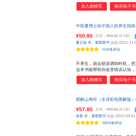
时间去完成，还不见得做的好 
加入购物车
购买电子书
该做的事 ?找不到经常需要的东
楚自己要说什么，也无法顺利理
考时，想不出好点子，思绪缓慢
中医董博士给中国人的养生指南 
缺，要打起精神做该做的事情时，感觉
指南 ！近二十年临床经验，超
博士说： 那是因为大脑 缺乏整
¥50.90
定价：
¥59.90
(8.5折)
和抗衰老的疗方，通俗易懂的文
的。 ★【 脑雾 是什么？】 
董正妮
著，
紫图图书
出品
/2021-11-
于未然才是有价值的养生
力退化的表现，大脑就像笼罩在
5039条评论
现象，就算我们试图集中精神
不养生，就会贻误调病时机，把
这本书能帮助你改变错误认知，
国医大师石学敏、国家 973 
加入购物车
购买电子书
未病中心主任孙庆隆重推荐 近
20万病患实证 作者是CCTV
学附属医院针灸科专家、全网45
图解山海经（全译彩色图解版）
体健康的科学养生读本 当下的
诗，上古奇幻巨著！上古人文、
等因素，大部分处于亚健康的状
¥57.80
定价：
¥68.00
(8.5折)
海棠》的创意源泉。全系列畅销1
病、大病，迁延不愈的慢性病 
徐客
著，
紫图图书
出品
/2012-03-01
知识，在家就可以自己检查、养
36850条评论