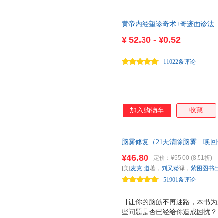
备至的美学宗师 ☆《中小学生
光潜经典之作，带你实现美学的 
黄帝内经望诊奇术+奇迹面诊法
帮助我们从 浅薄 回归 本质 ，
醒 。美是对生活的顿悟，美的
¥
52.30 - ¥0.52
柔热烈地绽放。与美同行，过热
书，开启你的大师美商课 《谈
11022条评论
词书画，再到人生哲
加入购物车
收藏
脑雾修复（21天清除脑雾，唤
症状的人，特别适用） 熟悉的
¥46.80
定价：
¥55.00
(8.51折)
躁，无法专心？每天头昏脑涨，
[美]
麦克·道
著，
刘又菘
译，
紫图图书
雾”了！新冠肺炎让“脑雾”再
51901条评论
的大脑和快乐的人生。
【让你的脑筋不再迷路，本书为所
些问题是否已经给你造成困扰？