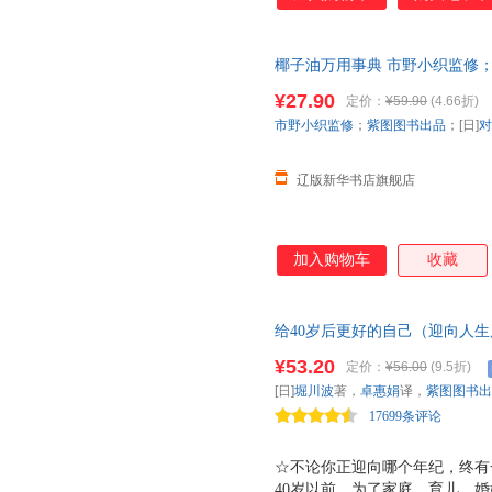
游》《猛虎和蔷薇》等。不仅篇
更是少年与回忆的交织，青春与
字盛宴之外，精选高度契合作者
椰子油万用事典 市野小织监修；
伸。契合作者风格的插画无疑锦
9787518989584 科学技术
雨迷蒙的江南，回到了抗战时期
¥27.90
定价：
¥59.90
(4.66折)
雨。文质兼美的内容加上栩栩如
市野小织监修
；
紫图图书出品
；[日]
对
旧日时光好，少年正天真；后来
辽版新华书店旗舰店
加入购物车
收藏
给40岁后更好的自己（迎向人生
人的美好礼物，年龄不可怕，内
¥53.20
定价：
¥56.00
(9.5折)
不再为了谁，一切只为了自己活
[日]
堀川波
著，
卓惠娟
译，
紫图图书出
17699条评论
☆不论你正迎向哪个年纪，终有
40岁以前，为了家庭、育儿、婚