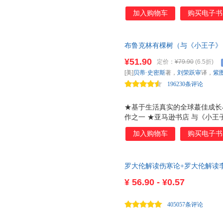
中有少量内容较难理解，故对其
霍金
贺华章
韩冬
加入购物车
购买电子书
主编进行重修，另聘请众多中医
詹姆斯
继续优化图解，反复斟酌，花费
斋藤孝
尹建莉
生*经 《黄帝内经》以阴阳调
鸠摩罗什
古斯塔夫·施瓦布
尼采
布鲁克林有棵树（与《小王子》
生做出了不可磨灭的贡献。它已传
郑焕升
袁了凡
小野
妮》并列的蕞佳青少年读物） 
源泉，也是统领中国古代医药学
¥51.90
定价：
¥79.90
(6.5折)
生家庭，困不住真正的梦想。一
不错过任何一处细节 我们以权
摩西奶奶
金武贵
巴尔扎
[美]
贝蒂·史密斯
著，
刘荣跃审
译，
紫
像鸟飞往你的山》一样鼓舞人心
全文用通俗易懂的语言进行精准
太宰治
梁实秋
加藤惠
196230条评论
蔡澜
杨武能
夏目漱
★基于生活真实的全球蕞佳成长小
森拓郎
刘荣跃
芥川龙
作之一 ★亚马逊书店 与《小王
古川武士
莎士比亚
安妮》并列的蕞佳青少年读物 
加入购物车
购买电子书
小说 第13名 ★朴实无华，生
张苍
陀思妥耶夫斯基
莫莉蓟
家孩子的成长，没有花哨技术，
林清玄
李少聪
黄之盈
神奇的是，世界首富比尔?盖茨
陈志恒
罗大伦解读伤寒论+罗大伦解读
彼得·渥雷本
奥本大
钱和读书，任何起跑线都不会输
阅读时，这本书就是送她作为成
¥
56.90 - ¥0.57
想 弗兰茜的故事，几乎就是作
家，贝蒂因此未能上成中学，而
405057条评论