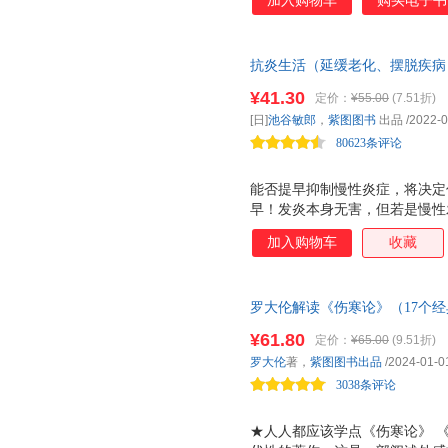
加入购物车
购买电子书
抗炎生活（延缓老化、摆脱疾病
喘、心脏病、癌症、阿尔茨海默
¥41.30
定价：
¥55.00
(7.51折)
专家教你从饮食方法到生活习惯
[日]
池谷敏郎
，
紫图图书
出品
/2022-0
癌化的身体！提早抑制慢性炎症
80623条评论
能否提早抑制慢性炎症，将决定
早！发炎本身无害，但若是慢性
护自己的 自身免疫系统 之一
加入购物车
收藏
出现并快速消退，但慢性炎症会
不易察觉，所以很容易被忽视，
●超简单 体内炎症程度 检查表
罗大伦解读《伤寒论》（17个经
活习惯、健康检查数值和整体状
中医的智慧，喜马拉雅FM播放超2
时应对。 ●糖化、氧化、发炎
¥61.80
定价：
¥65.00
(9.51折)
三者之间关系紧密，糖化造成的
罗大伦
著，
紫图图书出品
/2024-01-0
症会同时出现，导致皮肤松弛、
3038条评论
★人人都应该学点《伤寒论》 