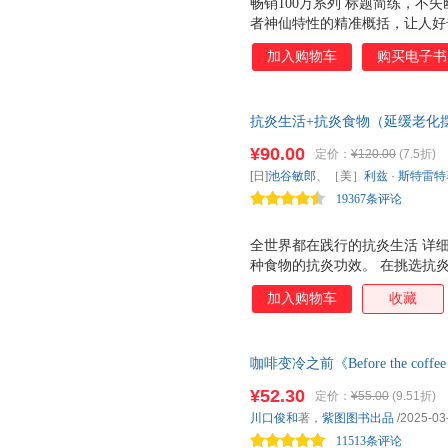
畅销100万系列 标题简练，不
者神仙特性的精准概括，让人好
注释清晰 首次将原文、译文、注释
加入购物车
购买电子书
种奇木、132个国度尽收眼底。 
均以彩色呈现，不仅具有强烈的
全面的了解。 古今山川河流位
抗炎生活+抗炎食物（延缓老化
相关考证，特别添加30幅张步
¥90.00
定价：
¥120.00
(7.5折)
[日]
池谷敏郎
、［美］
利兹
·
斯特雷特
19367条评论
全世界都在践行的抗炎生活 详
种食物的抗炎功效。 在挑选抗
其更多的抗炎功效。 能否及早
加入购物车
收藏
伴随着发红、肿胀、疼痛等显著
状不易被察觉，持续时间长，会
会引发其他疾病。 从日常饮食
咖啡变冷之前《Before the cof
以更有效地预防慢性炎症？ 10
量突破650万册的疗愈 全球读
易坚持小动作，缓解疲劳，身心
¥52.30
定价：
¥55.00
(9.51折)
系列销量突破650万册。用一
体老化 糖化促使身体发生氧化
川口俊和
著，
紫图图书出品
/2025-03
旅。随书附赠咖啡主题贴纸1版
纹等老化现象，提高患病风险。
11513条评论