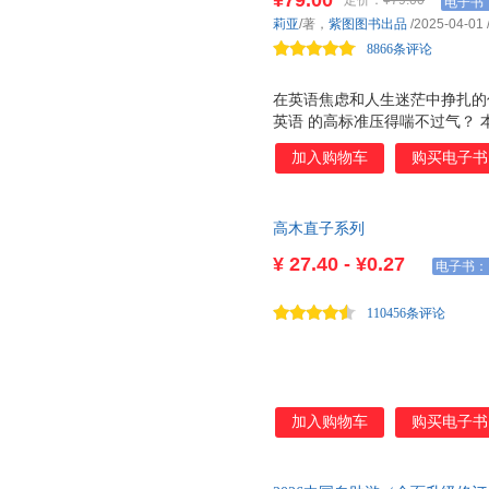
¥79.00
定价：
¥79.00
电子书
知名up主”FREE高考英语“英
精选季羡林1933-2006年创
莉亚
/著，
紫图图书出品
/2025-04-01
的流逝，人生的意义，平和的内
8866条评论
在英语焦虑和人生迷茫中挣扎的
英语 的高标准压得喘不过气？
生，却通过抄写英语，华丽转身
加入购物车
购买电子书
经历证明：英语不仅能学好，更能
英语提升 焦虑清零 认知升级 =
双语思维与强者心态 边抄边听
高木直子系列
进行 赠送高颜值抄写卡，随时
英语，更是人生的自我重塑！ 
¥
27.40 - ¥0.27
电子书：
不敢开口，怕犯错，害怕 被嘲笑 自我怀
自信 学习内耗 死记硬背却效果
110456条评论
加入购物车
购买电子书