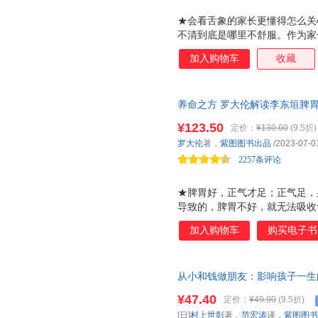
★会看舌象的家长更懂得怎么关
不清到底是哪里不舒服。作为家
出孩子的问题到底出在了哪里，
加入购物车
收藏
调理的方法，也能在自己无法解
生，便于医生诊治，从而更好地
警醒：孩子生病的一个重大原因
养命之方 罗大伦解读李东垣脾
就会呈现出肝气不舒的舌象，此
典《脾胃论》实操版，喜马拉雅F
★不同体质孩子舌象的精准分析
¥123.50
定价：
¥130.00
(9.5折)
随时对照图片观察孩子的身体情
罗大伦
著，
紫图图书出品
/2023-07-0
身体的食疗、推拿方，让您随时
2257条评论
★脾胃好，正气才足；正气足，
导致的，脾胃不好，就无法吸收
因此会百病丛生。所以，脾胃是
加入购物车
购买电子书
根本之道。 ★现代人脾胃受伤
脾胃是身体的根本，但是现代人
海塞，会导致脾胃受伤；食品农
从小和钱做朋友：影响孩子一生
害；焦虑、忧虑、抑郁等不良情
于情商，溃于财商，受用一生的
大、焦虑会导致腹泻，各种胃病
¥47.40
定价：
¥49.90
(9.5折)
财商教育课，教会孩子的财富知
因此，补脾胃是现代人不可避免
[日]
村上世彰
著，
范宏涛
译，
紫图图书