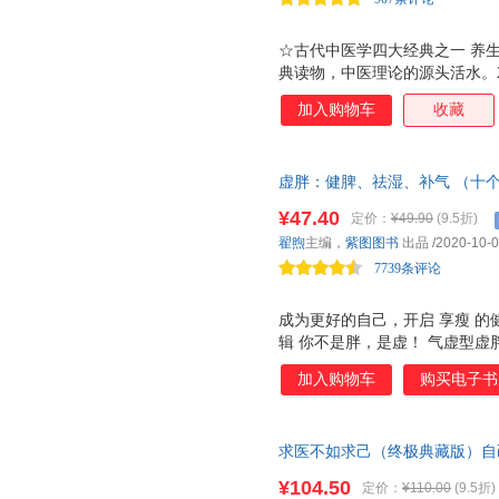
无质量可言。其实，疾病
☆古代中医学四大经典之一 养
典读物，中医理论的源头活水。2
尘封起来，也没有因人类科学的
加入购物车
收藏
络腧穴，依然是2000多年前医
有被现代医学取代，反而在国际
解读 400余幅手绘插画，20
虚胖：健脾、祛湿、补气 （十
艰涩的文字，使阅读更加轻松，
知识＋补虚减肥各个误区，告诉
健康。不但为你讲解古老而正宗
¥47.40
定价：
¥49.90
(9.5折)
好身材的诀窍！中国中医科学院
而有效的治病方法与养生知识。
翟煦
主编，
紫图图书
出品
/2020-10-
学者入门，又适合专业者精研。
7739条评论
繁复为简
成为更好的自己，开启 享瘦 的
辑 你不是胖，是虚！ 气虚型虚
沉沉 阴虚型虚胖，让你烦躁难
加入购物车
购买电子书
胖，让你像 面包 ；湿热型肥胖
脾、祛湿、补气，再臃肿的身材
补虚先补脾，脾不好说的人容易
求医不如求己（终极典藏版）自
任医师、《养脾胃就是养命》作
体，进而改变命运。 全新多媒
方法 祛湿 吃很少但还是胖，
¥104.50
定价：
¥110.00
(9.5折)
镜示范经络穴位养生方法。随书
湿，能减去三成的肥胖，强化身