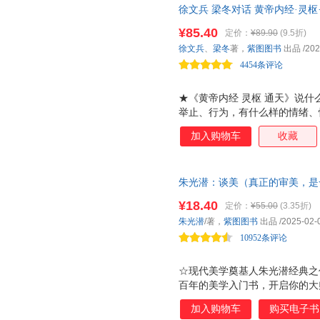
徐文兵 梁冬对话 黄帝内经·灵
可能的 竹轮洞便当 ；拯救单
煌！人世无常，做一个正常人不
粉色饭团；外出野餐、坐火车时
¥85.40
定价：
¥89.90
(9.5折)
方，就是告诉你什么叫“正常”。
一个故事都值得纪念！ ★【爱
徐文兵
、
梁冬
著，
紫图图书
出品
/202
忆，都是那么温暖！ 高木直子
4454条评论
★《黄帝内经 灵枢 通天》说什
举止、行为，有什么样的情绪、
不同、阴阳属性差异，划分为太
加入购物车
收藏
同类型，并分别描述了他们在意
你了解自己是什么样的人之后，
做一些事，学会与自己相处，学
朱光潜：谈美（真正的审美，是
什么要学*《黄帝内经 灵枢 通
之书！从大千世界，到诗词书画
己。因为，每个人都应该知道自
¥18.40
定价：
¥55.00
(3.35折)
活出自我。李泽厚、蒋勋、季羡
自己生存的环境。 人世无常，做
朱光潜
/著，
紫图图书
出品
/2025-02-
天》*厉害的地方，就是告诉你
10952条评论
☆现代美学奠基人朱光潜经典之作
百年的美学入门书，开启你的大
初代美学大师的美学散文，轻松
加入购物车
购买电子书
帧，腰封、藏书票二合一 ☆朱