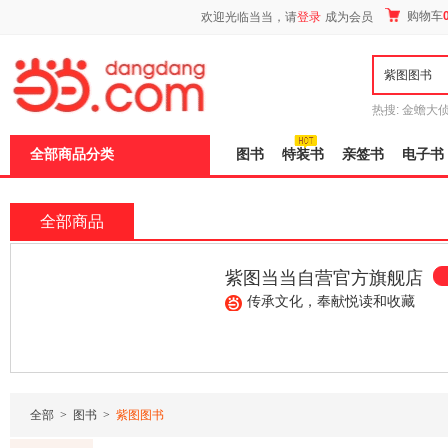
新
购物车
欢迎光临当当，请
登录
成为会员
窗
口
打
开
无
障
热搜:
金蟾大
碍
边带走
耶路
说
全部商品分类
图书
特装书
亲签书
电子书
明
页
面,
按
全部商品
Ctrl
加
波
紫图当当自营官方旗舰店
浪
键
传承文化，奉献悦读和收藏
打
开
导
¥55.00
¥104.30
¥42.80
盲
模
式
全部
>
图书
>
紫图图书