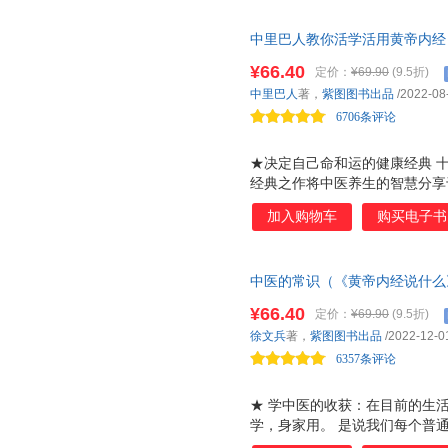
效且直接的方法，就是直接进行
用1年的时间便能说出一口流利
中里巴人教你活学活用黄帝内经
挑选真实生活场景的电影，听懂后
巴人全新力作） 一本给当代人
语学习法 外交官、CEO、留学考
¥66.40
定价：
¥69.90
(9.5折)
百病、调虚实”的智慧和方法；
过程中，重复播放各片段练习，在听
中里巴人
著，
紫图图书出品
/2022-08
的大穴护持之道；一生远离无妄
（speaking），直到你开始
6706条评论
己的命和运。
和小白
★决定自己命和运的健康经典 
经典之作将中医养生的智慧分享
了不菲的医药费，找到一条让身
加入购物车
购买电子书
生活的满满自信。 如今，中里
养生之秘口传心授，为大家奉上
养生离不开黄老之学，中里巴人
中医的常识（《黄帝内经说什么
于日常生活中，用于消除身体上
医教育家徐文兵新作面世，业余
享受快乐自信的人生 生命就是
¥66.40
定价：
¥69.90
(9.5折)
们还能自救。学中医的收获：在
当代人的实践版《黄帝内经》 阅
徐文兵
著，
紫图图书出品
/2022-12-0
诊秘诀： 察颜观色* ； 2.身
6357条评论
★ 学中医的收获：在目前的生活
学，身家用。 是说我们每个普
见得非要做一名医生。古人讲，