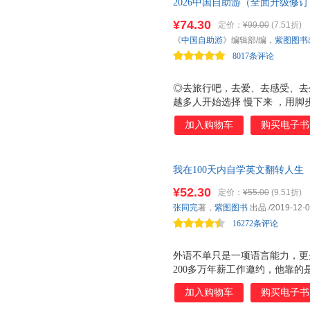
2026中国自助游（全面升级修
游圈”。
¥74.30
定价：
¥99.00
(7.51折)
《
中国自助游
》编辑部/编，
紫图图书
8017条评论
◎去旅行吧，去爱、去感受、去生
越多人开始选择 慢下来 ，用
化的温度。《中国自助游》202
加入购物车
购买电子书
到实地体验，陪你打开一场真正意
趋势报告 我们独家整理10大
气候旅居、盲盒式出行等新风尚
我在100天内自学英文翻转人生
匹配的出行灵感。旅行的重点不再是
翻转人生） 外交官、CEO、留
增 宝藏小城 专题 逃离人潮拥
¥52.30
定价：
¥55.00
(9.51折)
成为英文口语高手。3分钟掌握
街头：一碗豆花打开话匣子、一
张同完
著，
紫图图书
出品
/2019-12-
种语言能为你的人生开启一条走
些地图上看似渺小、却能治愈身
16272条评论
最动人的发现。 ◎打
外语不单只是一项语言能力，更
200多万年薪工作邀约，他靠的是
约，没有厉害的背景，我的强项只
加入购物车
购买电子书
国语言，找准 方法 就能事半功