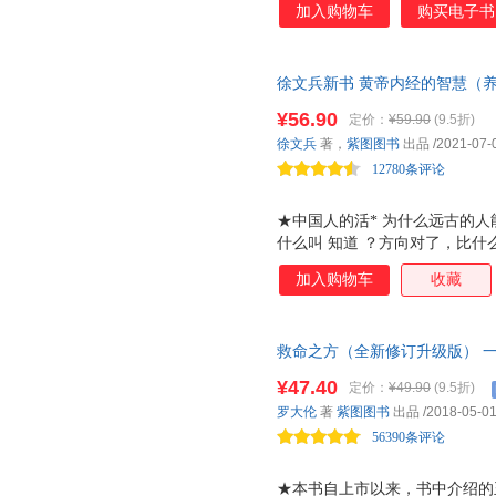
加入购物车
购买电子书
了我起码不会干蠢事，以尽孝的
是说碰到一些需要帮助的人，也可
身长全，以养其生 ，是说学会
徐文兵新书 黄帝内经的智慧（
这些知识渗透到我们的生活中， 
知道《黄帝内经》的智慧，就能
普通人如何学中医 有自知之明
¥56.90
定价：
¥59.90
(9.5折)
为身体本身有一套自愈的本领，
自己的身心健康，关注自己的生
徐文兵
著，
紫图图书
出品
/2021-07-
唤醒、恢复，所以，我们要“合
方。本书从认识中医、四季的活
12780条评论
了，病也就治好了。
★中国人的活* 为什么远古的
什么叫 知道 ？方向对了，比什
至少不要让工作伤害自己的身体
加入购物车
收藏
走，不要人造水土不服。 滥交、
能 形与神俱 ，就是 行尸走肉
意思。 能不能有 子弹 是肾的
救命之方（全新修订升级版） 一
黄帝内经的智慧，你就能成为走
修订升级版 随书附赠罗博士开
子，就成为一个走运的人。这时
¥47.40
定价：
¥49.90
(9.5折)
解些中医知识，简单的问题能自
刻意，事情就搞定了。 如果你
罗大伦
著
紫图图书
出品
/2018-05-0
道的人，就叫 有德 ；如果你跟
56390条评论
★本书自上市以来，书中介绍的