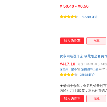
社会的基本共识。 ★英语随笔
¥
50.40 - ¥0.50
小说巨匠，与乔伊斯、普鲁斯特
间自己的房间》正是她的随笔代
164770条评论
的文风，
加入购物车
收藏
黄帝内经说什么 珍藏版全套共7
题字厚朴12字校训帆布包
¥417.10
定价：
¥439.00
(9.51折
徐文兵
、
梁冬
/著
紫图图书出品
/2025
2380条评论
★畅销十余年，全系列销量过百万
内经》共计182篇，本系列首选
《异法方宜》《金匮真言》《通
加入购物车
收藏
间，逐字逐句讲述人的活法和如
好、zui动人的《黄帝内经》。