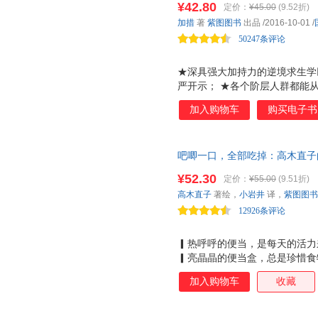
¥42.80
定价：
¥45.00
(9.52折)
的可能性，人生没有好坏，珍惜
加措
著
紫图图书
出品
/2016-10-01
/
书》作者索甲仁波切、《快乐大
50247条评论
★深具强大加持力的逆境求生学
严开示； ★各个阶层人群都能
法，特别是奋斗在一二线城市中
加入购物车
购买电子书
各方面的改变会特别快，特别好
不理解、甚至有点排斥的人，读
相比，本书着重开示人生逆境产
吧唧一口，全部吃掉：高木直子
之道 接受现实，同时，醍醐灌顶
道20周年纪念作！） 特邀豆瓣
我们终于明白随缘、精进之道。
¥52.30
定价：
¥55.00
(9.51折)
送“今天吃什么”书签1张+高木
高木直子
著绘，
小岩井
译，
紫图图书
12926条评论
▎热呼呼的便当，是每天的活力
▎亮晶晶的便当盒，总是珍惜食
天便当吃什么？ 成为妻子、母
加入购物车
收藏
当。如何让便当更美味、分量够
思考着这些的高木直子，每天都
当变得美味的，是一个人对日常的