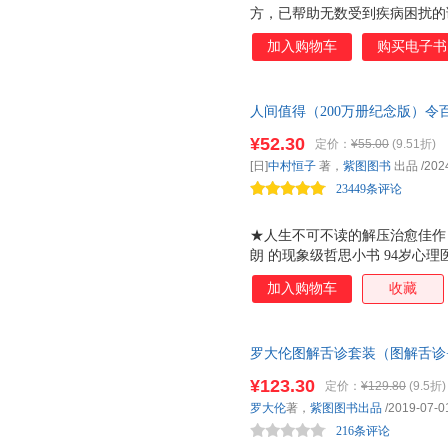
方，已帮助无数受到疾病困扰的读
版中，针对现代社会越来越多人
加入购物车
购买电子书
新的章节对它进行分析讲解，列
给出如何调理的实用方法。 ★
恐惧疾病、饱受疾病折磨的中青
人间值得（200万册纪念版）令
问题的作用，还能从根上控制高
数万人8.1高分好评 焦虑时代
性病，对于像痔疮、皮肤病等较
¥52.30
定价：
¥55.00
(9.51折)
的思考方式。十点读书、《读者》
效。另外，本书方子均来自于历
[日]
中村恒子
著，
紫图图书
出品
/202
荐2020新年书单、樊登读书年
★本书还特别指出疾病的根源绝
23449条评论
这一点，不注
★人生不可不读的解压治愈佳作，
朗 的现象级哲思小书 94岁心
小书《人间值得》，本书自问世
加入购物车
收藏
人生感言，读起来醍醐灌顶。掀
灵启示。 ★震撼百万读者的高口
无数！ 豆瓣数万人8.1高分好
罗大伦图解舌诊套装（图解舌诊
书、《读者》2019年度 十大影
忧，中医知识零基础也能学会观
级奖项。 ★全新编排，新增纪
¥123.30
定价：
¥129.80
(9.5折)
孩子舌象的精准分析，40种对
别邀请恒子奶奶的学生奥田弘美
罗大伦
著，
紫图图书出品
/2019-07-0
童身体常见问题舌象分析与调理
的点滴时光。 ★众多知名媒体
216条评论
的勇气 搜狐网、网