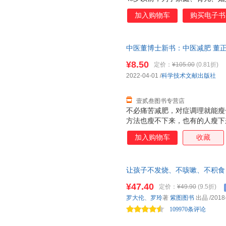
了谁，一切只是为了自己活，活
加入购物车
购买电子书
时候，开始将更多的关注点放回
己，接纳自己，取悦自己，寻找
这个角色，开始从容不迫地成为
中医董博士新书：中医减肥 董正
应该根据人生不同阶段而调整，
后，支持7天无理由退换】
气，展现真实和自然的状态。性
¥8.50
定价：
¥105.00
(0.81折)
熟也是沉淀。 ☆40岁后，人
2022-04-01
/
科学技术文献出版社
更懂得想要什么样的生活和应该
壹贰叁图书专营店
不必痛苦减肥，对症调理就能瘦
方法也瘦不下来，也有的人瘦下
调、绝经不孕。真正健康的减肥
加入购物车
收藏
越好、身体轻快、精神饱满。而
《中医减肥》就是为了告诉大家
书中根据人的体质，将需要减肥
让孩子不发烧、不咳嗽、不积食
胖。这三种类型的肥胖原因包括
销书，2018年修订升级版。随
每种体质都配有自测表，让读者
¥47.40
定价：
¥49.90
(9.5折)
速用全彩拉页。一本专门教父母
进行对症减肥。 大家知道自己
罗大伦
、
罗玲
著
紫图图书
出品
/2018
书。紫图出品
就能轻松享“瘦”——人之所以
109970条评论
好，瘦下来是自