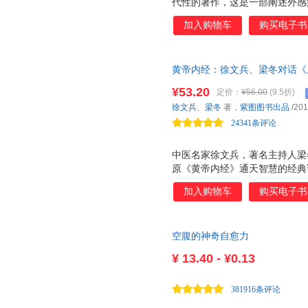
代性的著作，这是一部阐述外感
为 众方之祖 ，尊为 经方 。
加入购物车
购买电子书
的基本原则。张仲景在这本书中
法门，其功甚伟！ ★本书内容在
到了为自己和家人朋友解除身心
黄帝内经：徐文兵、梁冬对话《
喜马拉雅FM的 传奇大国医：祖
冬天，我的目标就是看完它们。
2000万次。罗大伦老师用伤寒
¥53.20
定价：
¥56.00
(9.5折)
论》中的方剂的使用情况，帮助
徐文兵
、
梁冬
著，
紫图图书出品
/201
相似病症时，我们也能自己在家
24341条评论
用
中医名家徐文兵，著名主持人梁
原《黄帝内经》通天智慧的经典
的养生医书，实际上，它更是教
加入购物车
购买电子书
死的实用心理学巨著。 很多书
各样的麻烦，而《黄帝内经》里
正能量超级强大。 如果你的工
空腹的神奇自愈力
书中的 天真 两字，一切都会变
¥
13.40 - ¥0.13
381916条评论