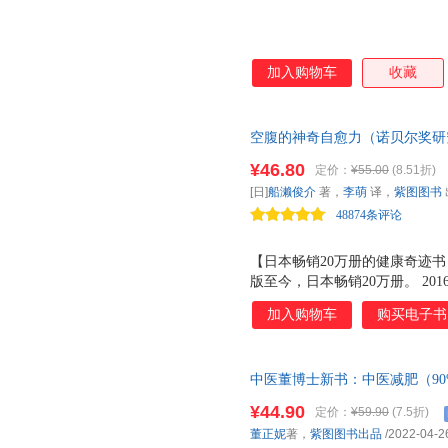
加入购物车
收藏
空腹的神奇自愈力（诺贝尔奖研
噬的开关。七分饱，不看医；五
¥46.80
定价：
¥55.00
(8.51折)
年，身体内外年轻10岁！跟着
[日]
船濑俊介
著，
李萌
译，
紫图图书
型，不仅让你看上去年轻苗条，
48874条评论
拥有高质量人生。
【日本畅销20万册的健康奇迹
版至今，日本畅销20万册。 2
与细胞自噬理论的日本科学家大
加入购物车
购买电子书
脏功能、抗衰老、预防疾病等方
正是开启自愈奇迹的开关。 【科
你看上去年轻苗条，还能更新细
中医董博士新书：中医减肥（9
人生。 腿细了、肚子小了、背
苦减肥，对症调理就能瘦一大圈。
腿、虎背熊腰全不见！ 【防治3
¥44.90
定价：
¥59.90
(7.5折)
分三种胖胖，知道自己的肥胖成
是最强的药！】 空腹能够帮助
董正妮
著，
紫图图书出品
/2022-04-2
肥见效快、不反弹、不松弛。附
少八至九成的斑点、皱纹、白发