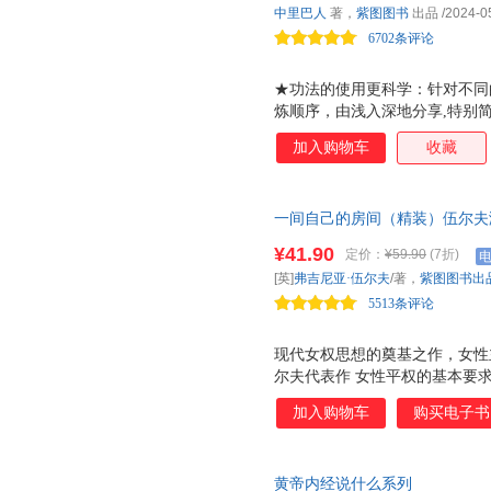
中里巴人
著，
紫图图书
出品
/2024-0
全彩拉页。著名中医文化学者曲
怕风、肤色衰老、痛经、月经不
6702条评论
★功法的使用更科学：针对不同
炼顺序，由浅入深地分享,特别
找穴：简单有效的身体经络穴位
加入购物车
收藏
既能体检身体，还能防病调理。
的二维码，即可永久收藏中里巴
为您传道解惑，演示生命强壮的
一间自己的房间（精装）伍尔夫
超过1000万的读者省下了不菲
自己成为自己，比什么都重要。
的是，获得了生活的自信。 ★
¥41.90
定价：
¥59.90
(7折)
篇！现代女权思想的奠基之作！
全彩拉页，让您快速了解体内体
[英]
弗吉尼亚·伍尔夫
/著，
紫图图书出
上就是要求你们活在现实之中，
5513条评论
间》诞生始末。
现代女权思想的奠基之作，女性
尔夫代表作 女性平权的基本要
的房间》诞生始末 青年女性译
加入购物车
购买电子书
科恩独特封面设计，经典重生 
己的房间》深刻揭示了女性在文
女权主义的思想基石，是近百年
黄帝内经说什么系列
书中提出的 女性要有钱，要有