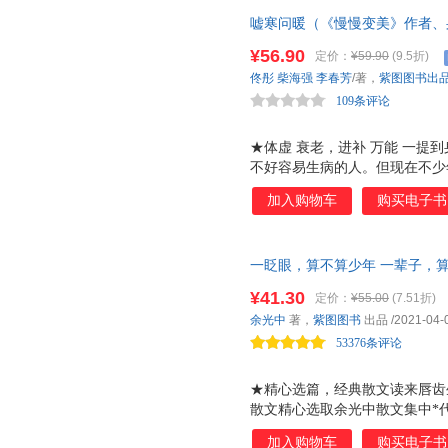
识，深入到我们中国人对自己的
嘘寒问暖（《慢慢变美》作者、
吃饭、睡觉的中国人吃得好、睡
册”。只需在嘘寒问暖的细节里
得，活了这么多年，别的不敢说
¥56.90
定价：
¥59.90
(9.5折)
《饮食滋味》，你的饮食观和人生
佟彤
柴海强
李春芳
/著，
紫图图书出
国人体质的饮食营养智慧，从 
109条评论
★体虚 衰老，进补 万能 一提
不好容易生病的人。但现在不少
被掏空，这就是虚弱的真实写照
加入购物车
购买电子书
那么强壮了，精力、体力都下降
类就是这样带虚生存的。 领悟
凉的深层原因。从气血不足到脏腑
一眨眼，算不算少年 一辈子，
警的30个关键时刻 熬夜加班后
集，书写每一代人不可忘却的年
（如西洋参茶），一道家常菜（
¥41.30
定价：
¥55.00
(7.51折)
集！少年与回忆的交织，青春与
浆），让养生融入日常，简单又
余光中
著，
紫图图书
出品
/2021-04-
热，秋润燥养肺，冬补肾。 四
53376条评论
胶山药粥
★精心选篇，经典散文读来唇齿
散文精心选取余光中散文集中*
典篇目，像《听听那冷雨》，也
加入购物车
购买电子书