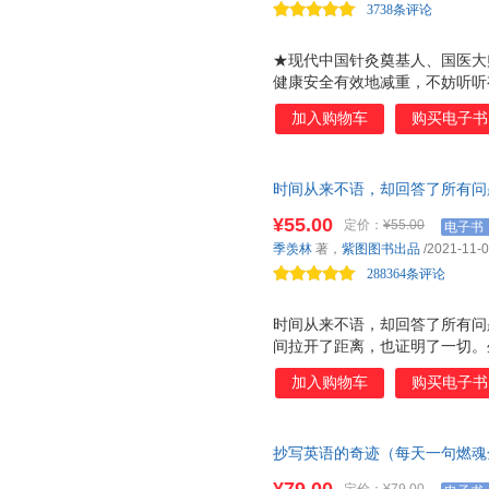
3738条评论
★现代中国针灸奠基人、国医大
健康安全有效地减重，不妨听听
议。 ★怎么判断某个减肥的方
加入购物车
购买电子书
体重减下来后，气色是变好还是
来越轻松还是越来越没精神？ 
弹、不伤身地瘦下来的人寥寥无
时间从来不语，却回答了所有问
太一样。所以不能跟风，不能盲
未来不足惧，过往不须泣，只有
而异、辨证施治。用适合自己的
¥55.00
定价：
¥55.00
电子书
礼物！与大师共语，品味人生百
会皮肤松弛等。 ★ 白胖胖、黄
季羡林
著，
紫图图书出品
/2021-11-
人民日报倡导的生活态度！顺逆
的减肥方法，别人瘦了，你没瘦
288364条评论
己ZUI大的尊重。
时间从来不语，却回答了所有问
间拉开了距离，也证明了一切。
往无前，坎坷时柳暗花明，重要
加入购物车
购买电子书
对待时间，时间就会给你什么样
常，得失在人心。 看淡得失，
失意得意交替，内心却一直自在
抄写英语的奇迹（每天一句燃魂
的事情无非是方向明确，脚步坚
抄写卡，精选100篇激励人心
坦然接受人生的不完美。 季羡