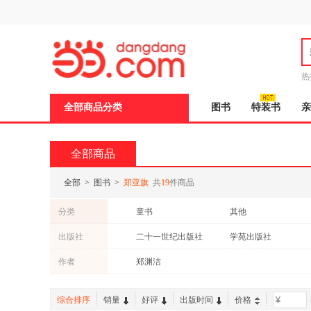
新
窗
口
打
开
无
障
热
碍
说
全部商品分类
图书
特装书
亲
明
页
面,
按
全部商品
Ctrl
加
波
全部
>
图书
>
郑亚旗
共
19
件商品
浪
键
分类
童书
其他
打
开
出版社
二十一世纪出版社
学苑出版社
导
盲
作者
郑渊洁
模
式
综合排序
销量
好评
出版时间
价格
-