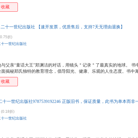
收藏
著 二十一世纪出版社 【速开发票，优质售后，支持7天无理由退换】
0.75折)
二十一世纪出版社
与父亲“童话大王”郑渊洁的对话，用镜头＂记录＂了最真实的地球。 书
全面揭秘郑氏独特的教育理念，倡导阳光、健康、乐观的人生态度。书中
者细细品味。本书收录的郑亚旗摄影作品向读者展示了多彩的地球风光。
收藏
十一世纪出版社9787539192246 正版旧书，保证质量，此书为单本而
(0.18折)
二十一世纪出版社