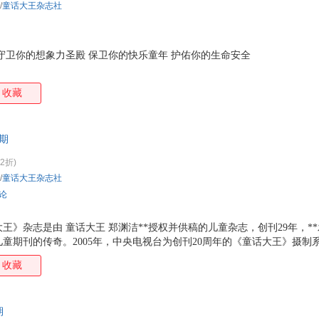
/
童话大王杂志社
守卫你的想象力圣殿 保卫你的快乐童年 护佑你的生命安全
收藏
0期
(2折)
/
童话大王杂志社
评论
话大王》杂志是由 童话大王 郑渊洁**授权并供稿的儿童杂志，创刊29年，*
童期刊的传奇。2005年，中央电视台为创刊20周年的《童话大王》摄制
月10日在北京一个拍卖会上，一本有郑渊洁手写了19个字赠言的《童话大王》
收藏
年《童话大王》杂志成功转型，关注儿童安全，成为中国**本儿童安全主题
期