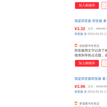
加入购物车
我是郑亚旗 郑亚旗 
¥3.32
定价：
¥44.50
(
郑亚旗
著
/2014-01-01
/
佰拓图书专营店
郑亚旗用文字记录了他
德准则等热点话题，
深邃的观点，值得读
加入购物车
我是郑亚旗郑亚旗 著二
¥3.96
定价：
¥220.50
郑亚旗
著
/2014-01-01
/
梦溪图书专营店