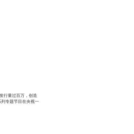
*发行量过百万，创造
系列专题节目在央视一
杂志，以10万元的价
期刊。