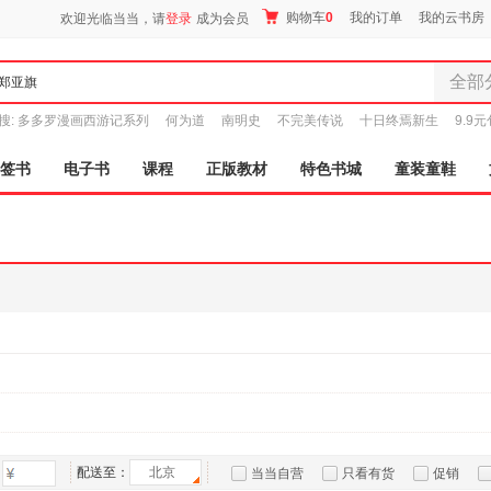
购物车
0
我的订单
我的云书房
欢迎光临当当，请
登录
成为会员
全部
全部分
搜:
多多罗漫画西游记系列
何为道
南明史
不完美传说
十日终焉新生
9.9
尾品汇
图书
签书
电子书
课程
正版教材
特色书城
童装童鞋
电子书
音像
影视
时尚美
母婴用
玩具
孕婴服
童装童
家居日
家具装
服装
配送至：
北京
当当自营
只看有货
促销
鞋