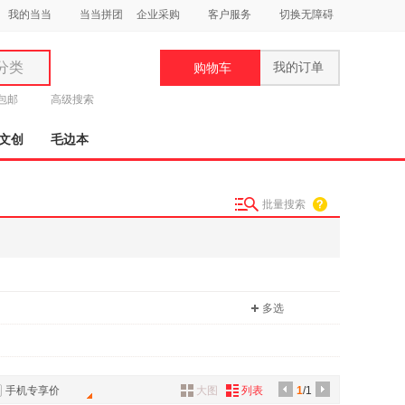
我的当当
当当拼团
企业采购
客户服务
切换无障碍
分类
我的订单
购物车
类
元包邮
高级搜索
文创
毛边本
批量搜索
妆
品
饰
多选
鞋
用
饰
手机专享价
大图
列表
1
/1