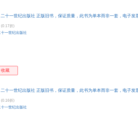
特卖
预售
入驻商家
箱包皮
手表饰
著 二十一世纪出版社 正版旧书，保证质量，此书为单本而非一套，电子发
运动户
(0.17折)
汽车用
二十一世纪出版社
食品
手机通
数码影
电脑办
大家电
收藏
家用电
著 二十一世纪出版社 正版旧书，保证质量，此书为单本而非一套，电子发
(0.16折)
二十一世纪出版社