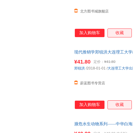
北方图书城旗舰店
加入购物车
收藏
现代推销学郑锐洪大连理工大学出版社9
¥41.80
定价：
¥41.80
郑锐洪
/2018-01-01
/
大连理工大学出
蔚蓝图书专营店
加入购物车
收藏
濒危水生动物系列——中华白海
考的视频，让小读者能身临其境