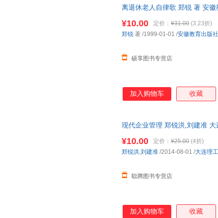
离退休老人自律歌 郑锐 著 安
流便捷，下单秒杀，欢迎选购！
¥10.00
定价：
¥31.00
(3.23折)
郑锐
著
/1999-01-01
/
安徽教育出版
硕享图书专营店
加入购物车
收藏
现代企业管理 郑锐洪,刘建准 
货，物流便捷，下单秒杀，欢迎
¥10.00
定价：
¥25.00
(4折)
郑锐洪
,
刘建准
/2014-08-01
/
大连理
聪腾图书专营店
加入购物车
收藏