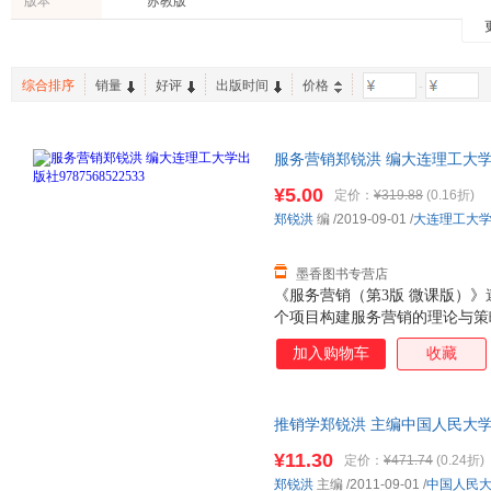
版本
苏教版
综合排序
销量
好评
出版时间
价格
-
服务营销郑锐洪 编大连理工大学出版
量，此书为单本而非一套，电子
¥5.00
定价：
¥319.88
(0.16折)
郑锐洪
编
/2019-09-01
/
大连理工大
墨香图书专营店
《服务营销（第3版 微课版）
个项目构建服务营销的理论与策
心概念、服务营销战略、服务产
加入购物车
收藏
略、服务人员策略、服务过程策
术、服务营销的创新发展。
推销学郑锐洪 主编中国人民大学出版
量，此书为单本而非一套，电子
¥11.30
定价：
¥471.74
(0.24折)
郑锐洪
主编
/2011-09-01
/
中国人民