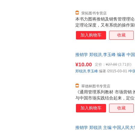
荣拓图书专营店
本书力图将推销及销售管理理论
定理论深度，又有系统的操作策
的“工作过程”为导向，以“树
加入购物车
收藏
掌握推销过程的步骤、策略与方
密结合企业推销工作的实际，便
管理理论，阐述了知识推销、关
推销学 郑锐洪,李玉峰 编著 
推销商业伦理理念，讨论了推销
发货，物流便捷，下单秒杀，欢
新的主题，强化了推销服务与管
¥10.00
定价：
¥27.00
(3.71折)
案例资料，便于读者理解掌握。
郑锐洪
,
李玉峰
编著
/2015-03-01
/
中
翠德林图书专营店
《通用管理系列教材·市场营销:
与中国市场实践结合起来，定位
的“好学好用”的教材。
加入购物车
收藏
推销学 郑锐洪 主编 中国人民
流便捷，下单秒杀，欢迎选购！