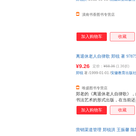
的《自律歌》，与其说是他与离
结晶，是一曲老年人的正
潢南书香图书专营店
加入购物车
收藏
离退休老人自律歌 郑锐 著 9787
质售后，支持7天无理由退换】
¥9.26
定价：
¥68.36
(1.36折)
郑锐
著
/1999-01-01
/
安徽教育出版
唯盛图书专营店
郑老的《离退休老人自律歌》，
书法艺术的形式出版，在当前还
得庆贺和颂扬的。 郑老是一九
加入购物车
收藏
一直战斗、工作、学习、生活在
和安徽的改革开放、经济建设、
献。他一贯同人民群众保持密切
营销渠道管理 郑锐洪 王振馨 陈凯 机
落，敬业奉献，同时平易近人、