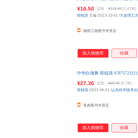
量，此书为单本而非一套，电子
生动、方法可行，追求应用性和
¥16.50
定价：
¥113.00
(1.47折)
郑锐洪
主编
/2013-10-01
/
大连理工
烟雨江南图书专营店
加入购物车
收藏
中华白海豚 郑锐强 978757231
¥27.36
定价：
¥48.00
(5.7折)
郑锐强
/2022-06-01
/
山东科学技术出
英典图书专营店
加入购物车
收藏