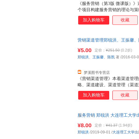
《服务营销（第3版 微课版）
个项目构建服务营销的理论与策
心概念、服务营销战略、服务产
加入购物车
收藏
略、服务人员策略、服务过程策
术、服务营销的创新发展。
营销渠道管理郑锐洪、王振馨、陈凯 
旧书，保证质量，此书为单本而
¥5.00
定价：
¥251.50
(0.2折)
郑锐洪
、
王振馨
、
陈凯
著
/2016-03-
梦溪图书专营店
《营销渠道管理》本着渠道管理
略、渠道建设、渠道管理（渠道
护）、渠道评估与创新的逻辑编
加入购物车
收藏
道管理的策略与方法，体现出理
性特征。修订重点：部分案例有
道领域的一些新现象、新模式、
服务营销 郑锐洪 大连理工大学
加以补充和更新，如渠道领域的
捷，下单秒杀，欢迎选购！
都需要更新充实一些新的内容；
¥8.00
定价：
¥41.37
(1.94折)
善，包括小结的重新提炼和概括
郑锐洪
/2019-09-01
/
大连理工大学出
教师使用。