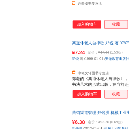
丹墨图书专营店
加入购物车
收藏
离退休老人自律歌 郑锐 著 9787
质售后，支持7天无理由退换】
¥7.24
定价：
¥47.44
(1.53折)
郑锐
著
/1999-01-01
/
安徽教育出版
中领文轩图书专营店
郑老的《离退休老人自律歌》，
书法艺术的形式出版，在当前还
得庆贺和颂扬的。 郑老是一九
加入购物车
收藏
一直战斗、工作、学习、生活在
和安徽的改革开放、经济建设、
献。他一贯同人民群众保持密切
营销渠道管理 郑锐洪 机械工业出版社 
落，敬业奉献，同时平易近人、
知相交，佩服他总是为事业为他
¥6.38
定价：
¥92.76
(0.69折)
的奋斗生涯，无愧当年；展望未
郑锐洪
/2012-05-01
/
机械工业出版社