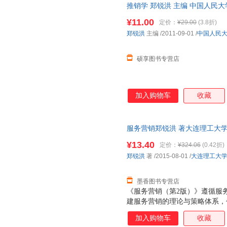
推销学 郑锐洪 主编 中国人民
货，物流便捷，下单秒杀，欢迎
¥11.00
定价：
¥29.00
(3.8折)
郑锐洪
主编
/2011-09-01
/
中国人民
硕享图书专营店
加入购物车
收藏
服务营销郑锐洪 著大连理工大学出版
量，此书为单本而非一套，电子
¥13.40
定价：
¥324.06
(0.42折)
郑锐洪
著
/2015-08-01
/
大连理工大
墨香图书专营店
《服务营销（第2版）》遵循服
建服务营销的理论与策略体系，
服务营销战略、服务产品及品牌
加入购物车
收藏
促销策略、服务人员策略、服务