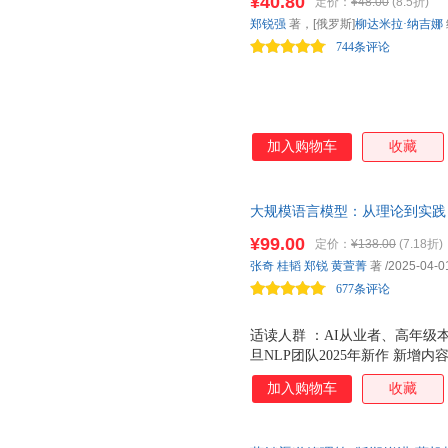
¥40.80
定价：
¥48.00
(8.5折)
孩子对科学的兴趣。唯美、细腻
郑锐强
著，[俄罗斯]
柳达米拉·纳吉娜
视角看自然，用自然的胸怀看世
744条评论
加入购物车
收藏
大规模语言模型：从理论到实践 第2
学习MoE 多模态 智能体 RAG 
¥99.00
定价：
¥138.00
(7.18折)
张奇
桂韬
郑锐
黄萱菁
著
/2025-04-0
677条评论
适读人群 ：AI从业者、高年级
旦NLP团队2025年新作 新增内
RAG、大模型效率优化、预训
加入购物车
收藏
开发 深入探讨LLM的实际应
经验 构建LLM的每个阶段都
细讨论 配代码 本书封底含有wisp