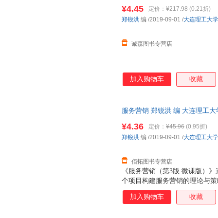
而非一套，电子发票。
¥4.45
定价：
¥217.98
(0.21折)
郑锐洪
编
/2019-09-01
/
大连理工大
诚森图书专营店
加入购物车
收藏
服务营销 郑锐洪 编 大连理工
无理由退换】
¥4.36
定价：
¥45.96
(0.95折)
郑锐洪
编
/2019-09-01
/
大连理工大
佰拓图书专营店
《服务营销（第3版 微课版）
个项目构建服务营销的理论与策
心概念、服务营销战略、服务产
加入购物车
收藏
略、服务人员策略、服务过程策
术、服务营销的创新发展。