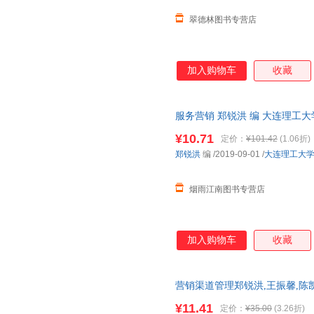
翠德林图书专营店
加入购物车
收藏
服务营销 郑锐洪 编 大连理工
量，此书为单本而非一套，电子
¥10.71
定价：
¥101.42
(1.06折)
郑锐洪
编
/2019-09-01
/
大连理工大
烟雨江南图书专营店
加入购物车
收藏
营销渠道管理郑锐洪,王振馨,陈凯
瑕,自有库房,消毒发货,品质保障
¥11.41
定价：
¥35.00
(3.26折)