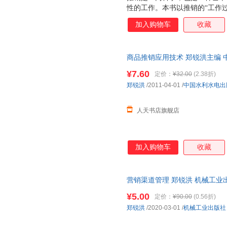
性的工作。本书以推销的“工作
准备、零销活动实施、推销服务
加入购物车
收藏
体系现实感、理论可读性、方法
校专业用书和职业技能培训用书
商品推销应用技术 郑锐洪主编 
由退换·企业采购/团购咨询客服
¥7.60
定价：
¥32.00
(2.38折)
郑锐洪
/2011-04-01
/
中国水利水电出
人天书店旗舰店
加入购物车
收藏
营销渠道管理 郑锐洪 机械工业出版社 
¥5.00
定价：
¥90.00
(0.56折)
郑锐洪
/2020-03-01
/
机械工业出版社