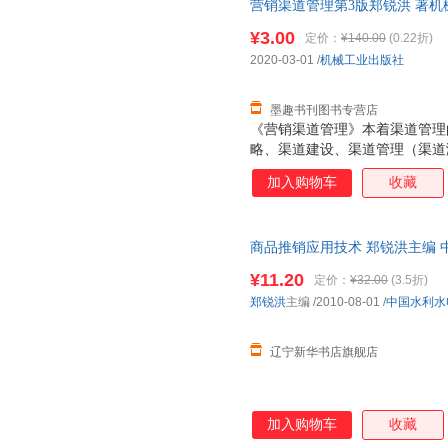
营销渠道管理第3版郑锐洪 著机械工
线）邀请码，凭邀请码可免费使
质量，此书为单本而非一套，电
¥3.00
定价：
¥140.00
(0.22折)
2020-03-01
/
机械工业出版社
墨趣书刊图书专营店
《营销渠道管理》本着渠道管理
略、渠道建设、渠道管理（渠道
护）、渠道评估与创新的逻辑编
加入购物车
收藏
道管理的策略与方法，体现出理
性特征。
商品推销应用技术 郑锐洪主编 
¥11.20
定价：
¥32.00
(3.5折)
郑锐洪
主编
/2010-08-01
/
中国水利水
辽宁新华书店旗舰店
加入购物车
收藏