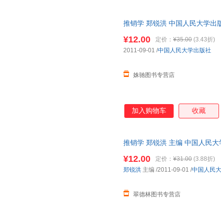
销管理技术、服务营销的创新发
关系营销、口碑营销、直销传销
推销学 郑锐洪 中国人民大学出
等特色创新内容。《服务营销（
生动、方法可行，追求应用性和
¥12.00
定价：
¥35.00
(3.43折)
2011-09-01
/
中国人民大学出版社
姝驰图书专营店
加入购物车
收藏
推销学 郑锐洪 主编 中国人民
货，物流便捷，下单秒杀，欢迎
¥12.00
定价：
¥31.00
(3.88折)
郑锐洪
主编
/2011-09-01
/
中国人民
翠德林图书专营店