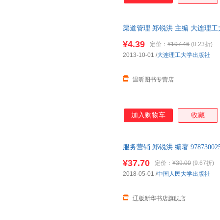
专题内容，特别讨论了深度分销
理、渠道“助销模式”、渠道战
渠道管理 郑锐洪 主编 大连理
道、其他无店铺渠道等前沿渠道
先咨询客服，欢迎选购！
多年企业渠道管理经验的结晶，
¥4.39
定价：
¥197.46
(0.23折)
高等院校市场营销专业以及工商
2013-10-01
/
大连理工大学出版社
学习使用，也是企业营销经理人
书特点如下: 1．突
温昕图书专营店
加入购物车
收藏
服务营销 郑锐洪 编著 978730
仓发货 正规发票
¥37.70
定价：
¥39.00
(9.67折)
2018-05-01
/
中国人民大学出版社
辽版新华书店旗舰店