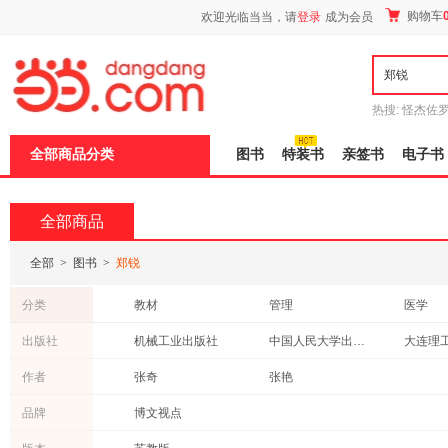
新
购物车
欢迎光临当当，请
登录
成为会员
窗
口
打
开
无
障
热搜:
怪杰佐
碍
谎
吾辈如神
说
全部商品分类
图书
特装书
亲签书
电子书
明
页
面,
按
全部商品
Ctrl
加
波
全部
>
图书
>
郑锐
浪
键
分类
教材
管理
医学
打
开
童书
考试
艺术
出版社
机械工业出版社
中国人民大学出版社
导
经济
文学
建筑
盲
山东科学技术出版社
生活·读书·新知三联书店
安徽教
作者
张奇
张艳
模
青春文学
科普读物
自然科
式
南开大学出版社
郑州大学出版社
中国地
品牌
博文视点
中小学用书
外语
小说
中国纺织出版社
科学出版社
经济科
港台圖書