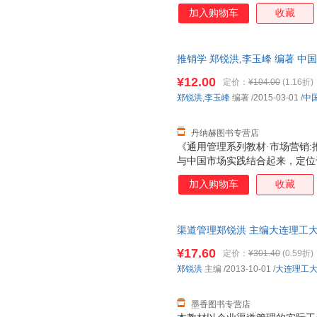
加入购物车
收藏
推销学 郑锐洪,李玉峰 编著 中国人
籍，可开发票，满额减】
¥12.00
定价：
¥104.00
(1.16折)
郑锐洪
,
李玉峰
编著
/2015-03-01
/
中
丹纳赫图书专营店
《通用管理系列教材·市场营销:
与中国市场实践结合起来，定位
的“好学好用”的教材。
加入购物车
收藏
渠道管理郑锐洪 主编大连理工大学出
量，此书为单本而非一套，电子
¥17.60
定价：
¥301.40
(0.59折)
郑锐洪
主编
/2013-10-01
/
大连理工
墨香图书专营店