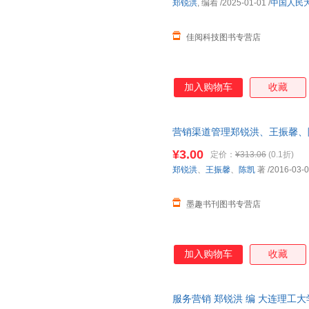
郑锐洪
, 编着
/2025-01-01
/
中国人民
佳阅科技图书专营店
加入购物车
收藏
营销渠道管理郑锐洪、王振馨、陈凯 
旧书，保证质量，此书为单本而
¥3.00
定价：
¥313.06
(0.1折)
郑锐洪
、
王振馨
、
陈凯
著
/2016-03-
墨趣书刊图书专营店
加入购物车
收藏
服务营销 郑锐洪 编 大连理工