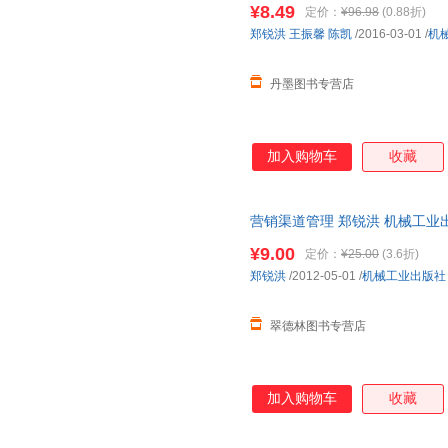
知相交，佩服他总是为事业为他
¥8.49
定价：
¥96.98
(0.88折)
的奋斗生涯，无愧当年；展望未
郑锐洪
王振馨
陈凯
/2016-03-01
/
机
的《自律歌》，与其说是他与离
结晶，是一曲老年人的正
丹墨图书专营店
加入购物车
收藏
营销渠道管理 郑锐洪 机械工业
物流便捷，下单秒杀，欢迎选购
¥9.00
定价：
¥25.00
(3.6折)
郑锐洪
/2012-05-01
/
机械工业出版社
翠德林图书专营店
加入购物车
收藏