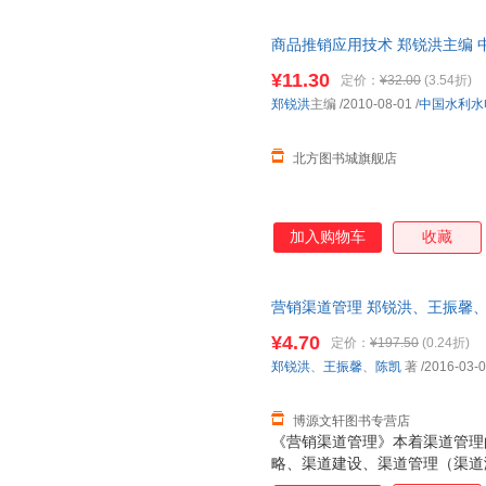
商品推销应用技术 郑锐洪主编 
籍】 新华书店 正版全新书籍 正
¥11.30
定价：
¥32.00
(3.54折)
郑锐洪
主编
/2010-08-01
/
中国水利水
北方图书城旗舰店
加入购物车
收藏
营销渠道管理 郑锐洪、王振馨、陈凯 
【速开发票，优质售后，支持7
¥4.70
定价：
¥197.50
(0.24折)
郑锐洪
、
王振馨
、
陈凯
著
/2016-03-
博源文轩图书专营店
《营销渠道管理》本着渠道管理
略、渠道建设、渠道管理（渠道
护）、渠道评估与创新的逻辑编