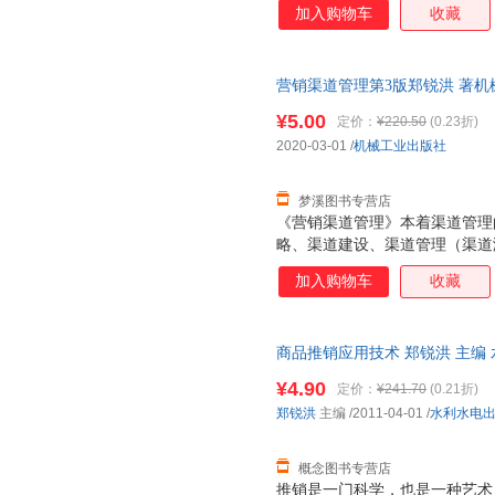
加入购物车
收藏
道管理的策略与方法，体现出理
性特征。修订重点：部分案例有
道领域的一些新现象、新模式、
营销渠道管理第3版郑锐洪 著机械工
加以补充和更新，如渠道领域的
质量，此书为单本而非一套，电
都需要更新充实一些新的内容；
¥5.00
定价：
¥220.50
(0.23折)
善，包括小结的重新提炼和概括
2020-03-01
/
机械工业出版社
教师使用。
梦溪图书专营店
《营销渠道管理》本着渠道管理
略、渠道建设、渠道管理（渠道
护）、渠道评估与创新的逻辑编
加入购物车
收藏
道管理的策略与方法，体现出理
性特征。
商品推销应用技术 郑锐洪 主编
持7天无理由退换】
¥4.90
定价：
¥241.70
(0.21折)
郑锐洪
主编
/2011-04-01
/
水利水电
概念图书专营店
推销是一门科学，也是一种艺术