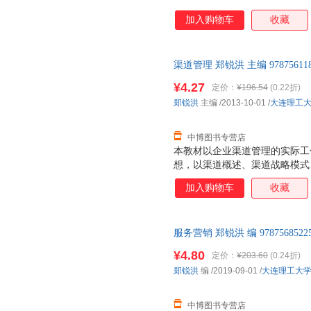
加入购物车
收藏
渠道管理 郑锐洪 主编 978756
质售后，支持7天无理由退换】
¥4.27
定价：
¥196.54
(0.22折)
郑锐洪
主编
/2013-10-01
/
大连理工
中博图书专营店
本教材以企业渠道管理的实际工
想，以渠道概述、渠道战略模式
道控制、渠道冲突、渠道维护、
加入购物车
收藏
真谛。值得一提的是，本教材创
专题内容，特别讨论了深度分销
理、渠道“助销模式”、渠道战
服务营销 郑锐洪 编 9787568
道、其他无店铺渠道等前沿渠道
售后，支持7天无理由退换】
多年企业渠道管理经验的结晶，
¥4.80
定价：
¥203.60
(0.24折)
高等院校市场营销专业以及工商
郑锐洪
编
/2019-09-01
/
大连理工大
学习使用，也是企业营销经理人
书特点如下: 1．突
中博图书专营店