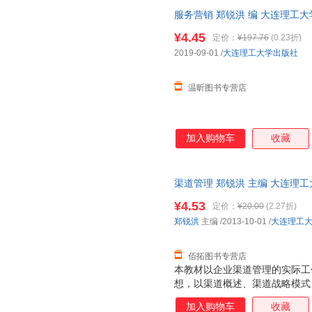
服务营销 郑锐洪 编 大连理工
咨询客服，欢迎选购！
¥4.45
定价：
¥197.76
(0.23折)
2019-09-01
/
大连理工大学出版社
温昕图书专营店
加入购物车
收藏
渠道管理 郑锐洪 主编 大连理
天无理由退换】
¥4.53
定价：
¥20.00
(2.27折)
郑锐洪
主编
/2013-10-01
/
大连理工
佰拓图书专营店
本教材以企业渠道管理的实际工
想，以渠道概述、渠道战略模式
道控制、渠道冲突、渠道维护、
加入购物车
收藏
真谛。值得一提的是，本教材创