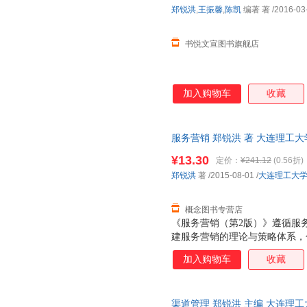
郑锐洪
,
王振馨
,
陈凯
编著 著
/2016-03
书悦文宣图书旗舰店
加入购物车
收藏
服务营销 郑锐洪 著 大连理工
无理由退换】
¥13.30
定价：
¥241.12
(0.56折)
郑锐洪
著
/2015-08-01
/
大连理工大
概念图书专营店
《服务营销（第2版）》遵循服
建服务营销的理论与策略体系，
服务营销战略、服务产品及品牌
加入购物车
收藏
促销策略、服务人员策略、服务
销管理技术、服务营销的创新发
关系营销、口碑营销、直销传销
渠道管理 郑锐洪 主编 大连理
等特色创新内容。《服务营销（