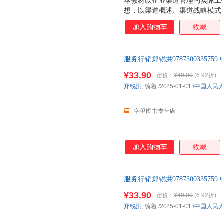
本教材以企业渠道管理的实际工
想，以渠道概述、渠道战略模式
道控制、渠道冲突、渠道维护、
加入购物车
收藏
真谛。值得一提的是，本教材创
专题内容，特别讨论了深度分销
理、渠道“助销模式”、渠道战
服务行销郑锐洪9787300335
道、其他无店铺渠道等前沿渠道
证正版
多年企业渠道管理经验的结晶，
¥33.90
定价：
¥49.00
(6.92折)
高等院校市场营销专业以及工商
郑锐洪
, 编着
/2025-01-01
/
中国人民
学习使用，也是企业营销经理人
书特点如下: 1．突
字里图书专营店
加入购物车
收藏
服务行销郑锐洪9787300335
证正版
¥33.90
定价：
¥49.00
(6.92折)
郑锐洪
, 编着
/2025-01-01
/
中国人民