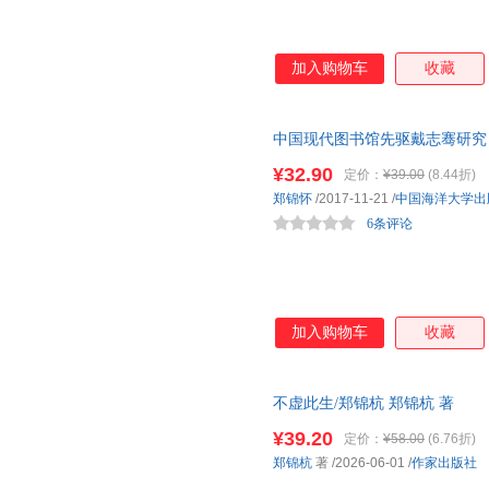
加入购物车
收藏
中国现代图书馆先驱戴志骞研究
¥32.90
定价：
¥39.00
(8.44折)
郑锦怀
/2017-11-21
/
中国海洋大学出
6条评论
加入购物车
收藏
不虚此生/郑锦杭 郑锦杭 著
¥39.20
定价：
¥58.00
(6.76折)
郑锦杭
著
/2026-06-01
/
作家出版社