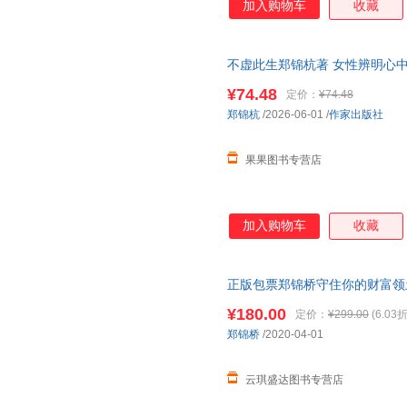
加入购物车
收藏
不虚此生郑锦杭著 女性辨明心中
篇小说
¥74.48
定价：
¥74.48
郑锦杭
/2026-06-01
/
作家出版社
果果图书专营店
加入购物车
收藏
正版包票郑锦桥守住你的财富领
¥180.00
定价：
¥299.00
(6.03折
郑锦桥
/2020-04-01
云琪盛达图书专营店