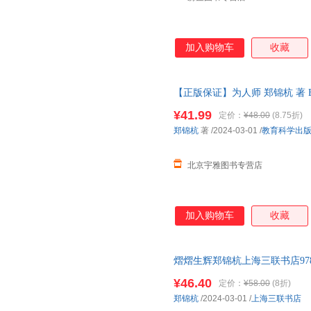
加入购物车
收藏
【正版保证】为人师 郑锦杭 著 ESP
新书可提供电子发票
¥41.99
定价：
¥48.00
(8.75折)
郑锦杭
著
/2024-03-01
/
教育科学出
北京宇雅图书专营店
加入购物车
收藏
熠熠生辉郑锦杭上海三联书店97875
¥46.40
定价：
¥58.00
(8折)
郑锦杭
/2024-03-01
/
上海三联书店