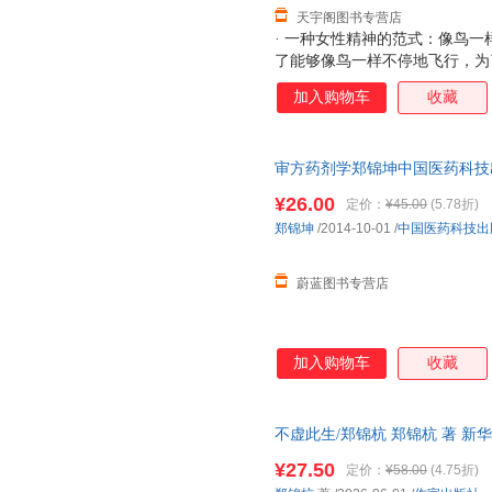
天宇阁图书专营店
· 一种女性精神的范式：像鸟
了能够像鸟一样不停地飞行，为
注一掷，不权宜，不依附，不妥
加入购物车
收藏
穷水尽的孤独中找回丢失的才华
反躬自问，豁然开朗，提供了女
女性主义的标签，没有试图性别
审方药剂学郑锦坤中国医药科技出版社
知识女性的精神突围，抵达了更
天无理由退货让您购物无忧
神。·一部教育的启示录：教育的
¥26.00
定价：
¥45.00
(5.78折)
育要能够带领学生挑战对对哲学
郑锦坤
/2014-10-01
/
中国医药科技出
宙以及信仰的思考。”“教育只
很多其他力量的
蔚蓝图书专营店
加入购物车
收藏
不虚此生/郑锦杭 郑锦杭 著 
达，团购优惠咨询在线客服！
¥27.50
定价：
¥58.00
(4.75折)