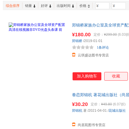
苏州大学出版社
科学出版社
综合排序
销量
好评
出版时间
价格
-
成功/励志
动漫/幽默
港台圖
广东人民出版社
湖南科学技术出版社
金盾出
手工/DIY
老书/收藏
河海大学出版社
福建人民出版社
海峡文
郑锦桥家族办公室及全球资产配
上海浦江教育出版社
电子工业出版社
中国纺
地质出版社
¥180.00
安徽美术出版社
定价：
¥299.00
(6.03折
郑锦桥
/2019-01-01
1条评论
云琪盛达图书专营店
加入购物车
收藏
眷恋郑锦杭 著花城出版社（尚
¥30.20
定价：
¥49.80
(6.07折)
郑锦杭
著
/2021-04-01
/
花城出版社
尚居苑图书专营店