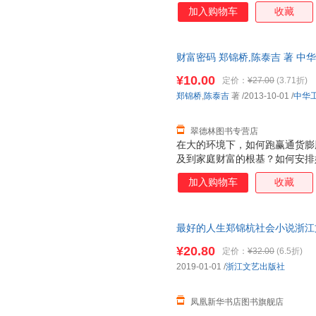
加入购物车
收藏
财富密码 郑锦桥,陈泰吉 著 
物流便捷，下单秒杀，欢迎选购
¥10.00
定价：
¥27.00
(3.71折)
郑锦桥
,
陈泰吉
著
/2013-10-01
/
中华
翠德林图书专营店
在大的环境下，如何跑赢通货膨
及到家庭财富的根基？如何安排
产损失？如何避免婚变影响企业
加入购物车
收藏
产保值增值，又如何做好财富传
都是多数富人所要面对的问题。
籍》，正是针对这些问题，为富
最好的人生郑锦杭社会小说浙江
的朋友们提供了、专业、实践有效
底与郑锦桥先生、陈泰吉先生的
¥20.80
定价：
¥32.00
(6.5折)
2019-01-01
/
浙江文艺出版社
凤凰新华书店图书旗舰店