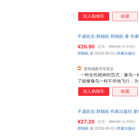
加入购物车
收藏
不虚此生/郑锦杭 郑锦杭 著 作
城市次日达，团购优惠咨询在线
¥26.90
定价：
¥58.00
(4.64折)
郑锦杭
著
/2026-06-01
/
作家出版社
爱阅城图书专营店
· 一种女性精神的范式：像鸟
了能够像鸟一样不停地飞行，为
注一掷，不权宜，不依附，不妥
加入购物车
收藏
穷水尽的孤独中找回丢失的才华
反躬自问，豁然开朗，提供了女
女性主义的标签，没有试图性别
不虚此生/郑锦杭 作家出版社 
知识女性的精神突围，抵达了更
达，团购优惠咨询在线客服！
神。·一部教育的启示录：教育的
¥27.20
定价：
¥58.00
(4.69折)
育要能够带领学生挑战对对哲学
郑锦杭
著
/2026-06-01
/
作家出版社
宙以及信仰的思考。”“教育只
很多其他力量的