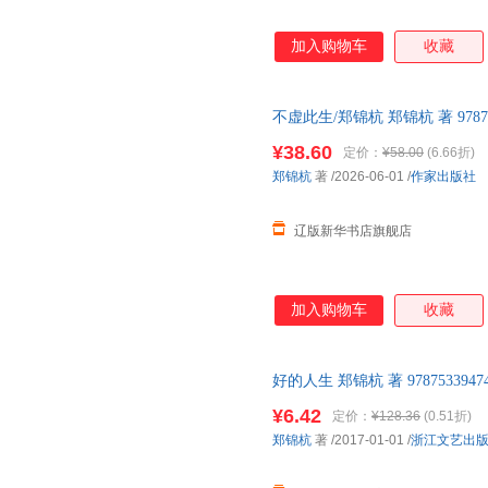
加入购物车
收藏
不虚此生/郑锦杭 郑锦杭 著 978
货 正规发票
¥38.60
定价：
¥58.00
(6.66折)
郑锦杭
著
/2026-06-01
/
作家出版社
辽版新华书店旗舰店
加入购物车
收藏
好的人生 郑锦杭 著 9787533
后，支持7天无理由退换】
¥6.42
定价：
¥128.36
(0.51折)
郑锦杭
著
/2017-01-01
/
浙江文艺出