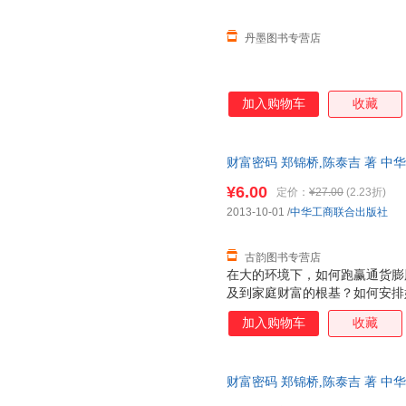
丹墨图书专营店
加入购物车
收藏
财富密码 郑锦桥,陈泰吉 著 
流便捷，下单秒杀，欢迎选购！
¥6.00
定价：
¥27.00
(2.23折)
2013-10-01
/
中华工商联合出版社
古韵图书专营店
在大的环境下，如何跑赢通货膨
及到家庭财富的根基？如何安排
产损失？如何避免婚变影响企业
加入购物车
收藏
产保值增值，又如何做好财富传
都是多数富人所要面对的问题。
籍》，正是针对这些问题，为富
财富密码 郑锦桥,陈泰吉 著 
的朋友们提供了、专业、实践有效
物流便捷，下单秒杀，欢迎选购
底与郑锦桥先生、陈泰吉先生的