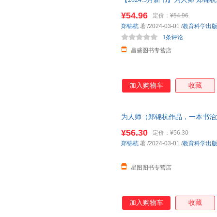
普通的模样 师资培养 一线教师
¥54.96
定价：
¥54.96
客服
郑锦杭
著
/2024-03-01
/
教育科学出
1条评论
昌盛图书专营店
加入购物车
收藏
为人师（郑锦杭作品，一本书治
模样）
¥56.30
定价：
¥56.30
郑锦杭
著
/2024-03-01
/
教育科学出
星图图书专营店
加入购物车
收藏