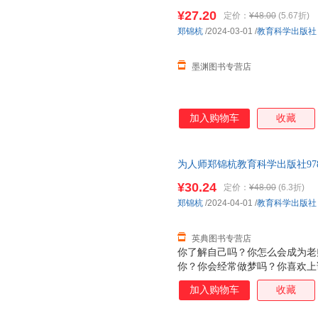
惠咨询在线客服！
¥27.20
定价：
¥48.00
(5.67折)
郑锦杭
/2024-03-01
/
教育科学出版社
墨渊图书专营店
加入购物车
收藏
为人师郑锦杭教育科学出版社97875
¥30.24
定价：
¥48.00
(6.3折)
郑锦杭
/2024-04-01
/
教育科学出版社
英典图书专营店
你了解自己吗？你怎么会成为老
你？你会经常做梦吗？你喜欢上
为怎样的老师？想要成为一个怎
加入购物车
收藏
的一线教师，讲述真实人生故事
合广大教育工作者，以及所有对