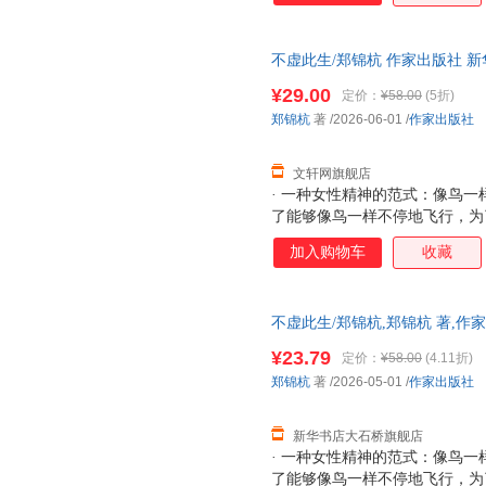
不虚此生/郑锦杭 作家出版社 
达，团购优惠咨询在线客服！
¥29.00
定价：
¥58.00
(5折)
郑锦杭
著
/2026-06-01
/
作家出版社
文轩网旗舰店
· 一种女性精神的范式：像鸟
了能够像鸟一样不停地飞行，为
注一掷，不权宜，不依附，不妥
加入购物车
收藏
穷水尽的孤独中找回丢失的才华
反躬自问，豁然开朗，提供了女
女性主义的标签，没有试图性别
不虚此生/郑锦杭,郑锦杭 著,
知识女性的精神突围，抵达了更
正规发票 多仓就近发货 85%城市
神。·一部教育的启示录：教育的
¥23.79
定价：
¥58.00
(4.11折)
育要能够带领学生挑战对对哲学
郑锦杭
著
/2026-05-01
/
作家出版社
宙以及信仰的思考。”“教育只
很多其他力量的
新华书店大石桥旗舰店
· 一种女性精神的范式：像鸟
了能够像鸟一样不停地飞行，为