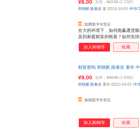
¥6.00
定价：
¥27.00
(2.23折)
郑锦桥
,
陈泰吉
著
/2013-10-01
/
中华
聪腾图书专营店
在大的环境下，如何跑赢通货膨
及到家庭财富的根基？如何安排
产损失？如何避免婚变影响企业
加入购物车
收藏
产保值增值，又如何做好财富传
都是多数富人所要面对的问题。
籍》，正是针对这些问题，为富
财富密码 郑锦桥,陈泰吉 著作 
的朋友们提供了、专业、实践有效
底与郑锦桥先生、陈泰吉先生的
¥9.00
定价：
¥48.00
(1.88折)
郑锦桥
,
陈泰吉
著作
/2013-10-01
/
中
姝驰图书专营店
加入购物车
收藏