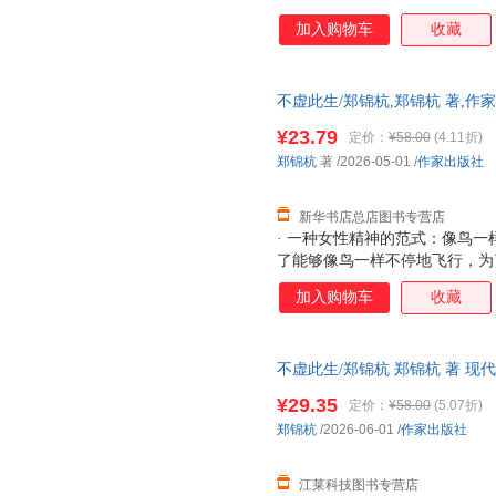
注一掷，不权宜，不依附，不妥
加入购物车
收藏
穷水尽的孤独中找回丢失的才华
反躬自问，豁然开朗，提供了女
女性主义的标签，没有试图性别
不虚此生/郑锦杭,郑锦杭 著,
知
新 正规发票 多仓就近发货 85%
¥23.79
定价：
¥58.00
(4.11折)
郑锦杭
著
/2026-05-01
/
作家出版社
新华书店总店图书专营店
· 一种女性精神的范式：像鸟
了能够像鸟一样不停地飞行，为
注一掷，不权宜，不依附，不妥
加入购物车
收藏
穷水尽的孤独中找回丢失的才华
反躬自问，豁然开朗，提供了女
女性主义的标签，没有试图性别
不虚此生/郑锦杭 郑锦杭 著 现
知
【正版图书】 9787521239706
¥29.35
定价：
¥58.00
(5.07折)
郑锦杭
/2026-06-01
/
作家出版社
江莱科技图书专营店