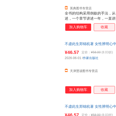
英典图书专营店
全书的结构采用倒叙的手法，从
述，一个章节讲述一年，一直讲
命的源头寻找自我，重返家园。
加入购物车
收藏
练，也有散文的写意，既娓娓道
放置于精微又恢弘的语境，从时
富的视角与维度，呈现生命的丰
不虚此生郑锦杭著 女性辨明心中
篇小说 可开发票，保证正版
¥46.57
定价：
¥58.00
(8.03折)
2026-06-01
/
作家出版社
天津慧读图书专营店
加入购物车
收藏
不虚此生郑锦杭著 女性辨明心中
篇小说. 全新正版，可开发票
¥46.57
定价：
¥58.00
(8.03折)