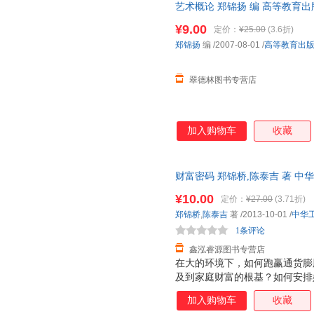
艺术概论 郑锦扬 编 高等教育
流便捷，下单秒杀，欢迎选购！
¥9.00
定价：
¥25.00
(3.6折)
郑锦扬
编
/2007-08-01
/
高等教育出
翠德林图书专营店
加入购物车
收藏
财富密码 郑锦桥,陈泰吉 著 
流便捷，下单秒杀，欢迎选购！
¥10.00
定价：
¥27.00
(3.71折)
郑锦桥
,
陈泰吉
著
/2013-10-01
/
中华
1条评论
鑫泓睿源图书专营店
在大的环境下，如何跑赢通货膨
及到家庭财富的根基？如何安排
产损失？如何避免婚变影响企业
加入购物车
收藏
产保值增值，又如何做好财富传