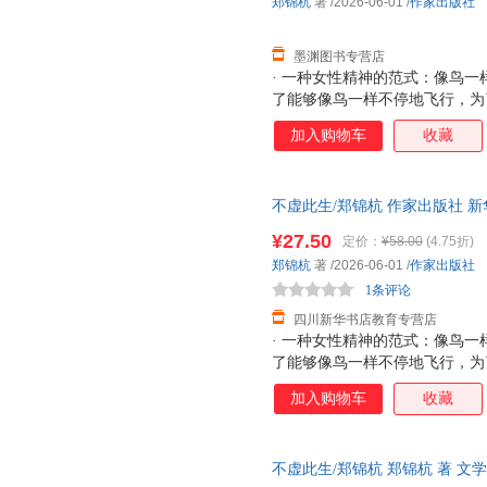
郑锦杭
著
/2026-06-01
/
作家出版社
墨渊图书专营店
· 一种女性精神的范式：像鸟
了能够像鸟一样不停地飞行，为
注一掷，不权宜，不依附，不妥
加入购物车
收藏
穷水尽的孤独中找回丢失的才华
反躬自问，豁然开朗，提供了女
女性主义的标签，没有试图性别
不虚此生/郑锦杭 作家出版社 
知识女性的精神突围，抵达了更
达，团购优惠咨询在线客服！
神。·一部教育的启示录：教育的
¥27.50
定价：
¥58.00
(4.75折)
育要能够带领学生挑战对对哲学
郑锦杭
著
/2026-06-01
/
作家出版社
宙以及信仰的思考。”“教育只
1条评论
很多其他力量的
四川新华书店教育专营店
· 一种女性精神的范式：像鸟
了能够像鸟一样不停地飞行，为
注一掷，不权宜，不依附，不妥
加入购物车
收藏
穷水尽的孤独中找回丢失的才华
反躬自问，豁然开朗，提供了女
女性主义的标签，没有试图性别
不虚此生/郑锦杭 郑锦杭 著 文
知识女性的精神突围，抵达了更