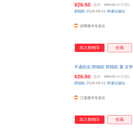
书籍作家出版社 正版全新 现货
神。·一部教育的启示录：教育的
¥26.50
定价：
¥58.00
(4.57折)
育要能够带领学生挑战对对哲学
郑锦杭
/2026-06-01
/
作家出版社
宙以及信仰的思考。”“教育只
很多其他力量的
四季图书专营店
加入购物车
收藏
不虚此生/郑锦杭 郑锦杭 著 文
版图书籍作家出版社 可开发票
¥26.50
定价：
¥58.00
(4.57折)
郑锦杭
/2026-06-01
/
作家出版社
江莱图书专营店
加入购物车
收藏