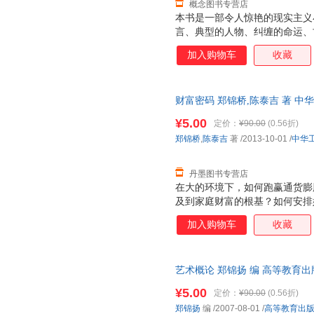
概念图书专营店
本书是一部令人惊艳的现实主义
言、典型的人物、纠缠的命运、
方大学建筑系几位高才生在近2
加入购物车
收藏
沉和价值嬗变。作品以女主公杜
丘城、宛城的城市化建设和黍村
展现了作者在建筑人文精神上的
财富密码 郑锦桥,陈泰吉 著 中华工商
与欲、罪与罚、现实与理想、卑
度、思想的深度、岁月的厚度和
¥5.00
定价：
¥90.00
(0.56折)
郑锦桥
,
陈泰吉
著
/2013-10-01
/
中华
丹墨图书专营店
在大的环境下，如何跑赢通货膨
及到家庭财富的根基？如何安排
产损失？如何避免婚变影响企业
加入购物车
收藏
产保值增值，又如何做好财富传
都是多数富人所要面对的问题。
籍》，正是针对这些问题，为富
艺术概论 郑锦扬 编 高等教育出版社 
的朋友们提供了、专业、实践有效
底与郑锦桥先生、陈泰吉先生的
¥5.00
定价：
¥90.00
(0.56折)
郑锦扬
编
/2007-08-01
/
高等教育出