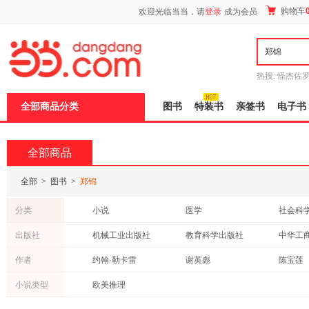
新
购物车
欢迎光临当当，请
登录
成为会员
窗
口
打
开
无
障
热搜:
怪杰佐
碍
谎
吾辈如神
说
全部商品分类
图书
特装书
亲签书
电子书
明
页
面,
按
全部商品
Ctrl
加
波
全部
>
图书
>
郑锦
浪
键
分类
小说
医学
社会科
打
开
计算机/网络
农业/林业
中小学
出版社
机械工业出版社
教育科学出版社
导
工业技术
艺术
保健/养
盲
中国友谊出版社
上海人民出版社
中央编
作者
约翰·勒卡雷
谢英彪
陈宝莲
模
哲学/宗教
经济
投资理
式
上海三联书店
人民卫生出版社
北京大
马涛
李磊
小说类型
欧美推理
政治/军事
考试
童书
高等教育出版社
中国医药科技出版社
古籍
课程
体育/运