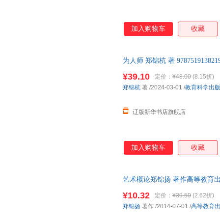
加入购物车
收藏
为人师 郑锦杭 著 97875191
仓发货 正规发票
¥39.10
定价：
¥48.00
(8.15折)
郑锦杭
著
/2024-03-01
/
教育科学出
辽版新华书店旗舰店
加入购物车
收藏
艺术概论郑锦扬 著作高等教育出
货,品质保障.套装单售,优惠多多
¥10.32
定价：
¥39.50
(2.62折)
郑锦扬
著作
/2014-07-01
/
高等教育