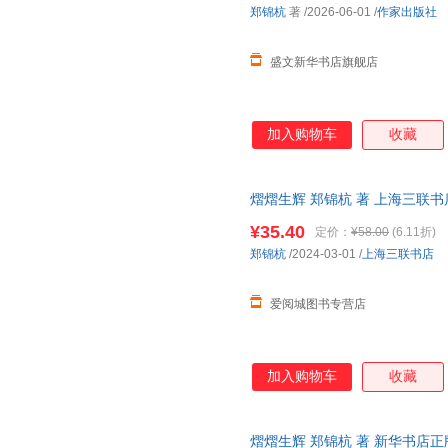
郑锦杭
著
/2026-06-01
/
作家出版社
盛文新华书店旗舰店
加入购物车
收藏
熠熠生辉 郑锦杭 著 上海三联
次日达，团购优惠咨询在线客服
¥35.40
定价：
¥58.00
(6.11折)
郑锦杭
/2024-03-01
/
上海三联书店
爱阅城图书专营店
加入购物车
收藏
熠熠生辉 郑锦杭 著 新华书店