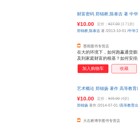
都是多数富人所要面对的问题。
籍》，正是针对这些问题，为富
财富密码 郑锦桥,陈泰吉 著 
的朋友们提供了、专业、实践有效
流便捷，下单秒杀，欢迎选购！
底与郑锦桥先生、陈泰吉先生的
¥10.00
定价：
¥27.00
(3.71折)
郑锦桥
,
陈泰吉
著
/2013-10-01
/
中华
墨雨图书专营店
在大的环境下，如何跑赢通货膨
及到家庭财富的根基？如何安排
产损失？如何避免婚变影响企业
加入购物车
收藏
产保值增值，又如何做好财富传
都是多数富人所要面对的问题。
籍》，正是针对这些问题，为富
艺术概论 郑锦扬 著作 高等教育
的朋友们提供了、专业、实践有效
底与郑锦桥先生、陈泰吉先生的
¥10.00
定价：
¥25.00
(4折)
郑锦扬
著作
/2014-07-01
/
高等教育
大石桥博学图书专营店