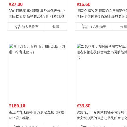
¥27.00
¥16.60
我的阿勒泰 李娟阿勒泰经典代表作 中
博弈论 精装版 博弈论之父冯诺依
国版权金奖 畅销超200万册 同名剧8.9
名巨作 美国科学院院士经典名著 
分爆款 北疆大地的旷野之梦 当当自营
理论经济学博弈论的诡计策略书
加入购物车
收藏
加入购物车
收藏
¥169.10
¥33.80
崔玉涛育儿百科 百万册纪念版（附赠
次第花开：希阿荣博堪布写给现
18个育儿秘籍）
者安顿心灵的智慧之书灵的智慧