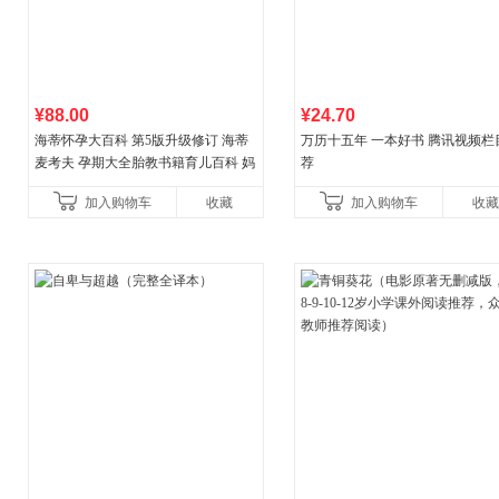
¥88.00
¥24.70
海蒂怀孕大百科 第5版升级修订 海蒂
万历十五年 一本好书 腾讯视频栏
麦考夫 孕期大全胎教书籍育儿百科 妈
荐
妈育婴母婴喂养怀孕胎教孕产孕期保
加入购物车
收藏
加入购物车
收藏
健养生百科读物当