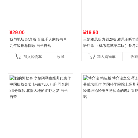
¥29.00
¥19.90
我与地坛 纪念版 百班千人寒假书单
王陆雅思听力剑20版 雅思王听力
九年级推荐阅读 当当自营
语料库 （机考笔试第二版）备考20
年新版领跑雅思听力IELTS听力
加入购物车
收藏
加入购物车
收藏
新增在