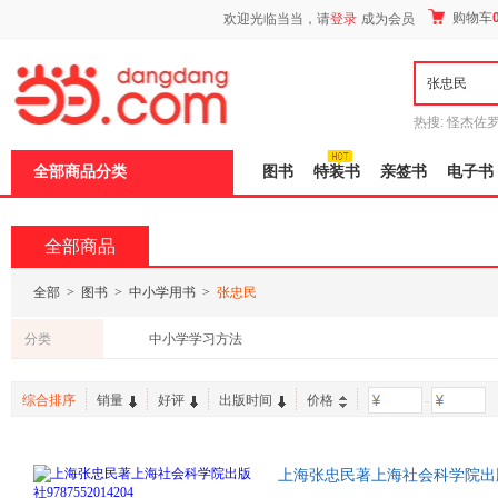
新
购物车
欢迎光临当当，请
登录
成为会员
窗
口
打
开
无
障
热搜:
怪杰佐
碍
谎
吾辈如神
说
全部商品分类
图书
特装书
亲签书
电子书
明
页
面,
按
全部商品
Ctrl
加
波
全部
>
图书
>
中小学用书
>
张忠民
浪
键
分类
中小学学习方法
打
开
导
综合排序
销量
好评
出版时间
价格
-
盲
模
式
上海张忠民著上海社会科学院出版社97