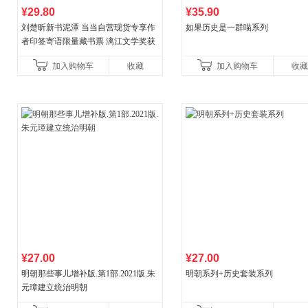
¥29.80
¥35.90
刘楚昕新书泥潭 当当自营现货专享作
如果历史是一群喵系列
者印签寄语限量藏书票 漓江文学奖获
奖作品 现货充足下单优先发货 当当自
加入购物车
收藏
加入购物车
收藏
营
¥27.00
¥27.00
明朝那些事儿增补版.第1部.2021版.朱
明朝系列+历史套装系列
元璋建立统治明朝