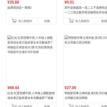
¥35.80
¥0.01
如果西游是一群喵1
高中必刷题高一高二上下选择性
一二三语文数学英语物理化学生
治历史地理人教版同步练习册狂k
加入购物车
收藏
加入购物车
收藏
教辅资料
¥69.44
¥27.00
红岩 红星照耀中国 八年级上册配套阅
明朝那些事儿增补版.第1部.2021版
读名著正版原著全本无删减罗广斌杨
元璋建立统治明朝
益言著套装共2册 红色经典阅读书籍
加入购物车
收藏
加入购物车
收藏