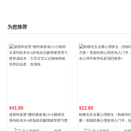
为您推荐
¥41.60
¥22.80
波西和皮普7册经典套装(小小聪明豆
蛤蟆先生去看心理医生（热销500
系列绘本)0-4岁低幼启蒙情绪管理习惯
册！英国经典心理咨询入门书，
养成绘本，引导宝宝认识接纳情绪培
心理学家李松蔚强烈推荐）