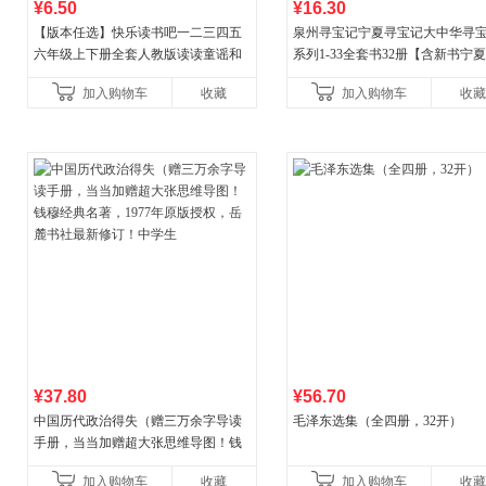
¥6.50
¥16.30
【版本任选】快乐读书吧一二三四五
泉州寻宝记宁夏寻宝记大中华寻
六年级上下册全套人教版读读童谣和
系列1-33全套书32册【含新书宁
儿歌小鲤鱼跳龙门和大人一起读中国
宝记】当当自营正版6-12岁新疆
加入购物车
收藏
加入购物车
收藏
古代寓言安徒生童话学生阅
广东福建河北黑
¥37.80
¥56.70
中国历代政治得失（赠三万余字导读
毛泽东选集（全四册，32开）
手册，当当加赠超大张思维导图！钱
穆经典名著，1977年原版授权，岳麓
加入购物车
收藏
加入购物车
收藏