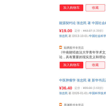
加入购物车
收藏
能源契约论 张忠民 著 中国社
便捷，下单秒杀，欢迎选购！
¥19.00
定价：
¥43.37
(4.39折)
张忠民
著
/2013-10-01
/
中国社会科
聪腾图书专营店
《中南财经政法大学青年学术文
论，具有重要的现实意义和理论
加入购物车
收藏
中医肿瘤学 张忠民 著 新华书
购优惠咨询在线客服！
¥36.40
定价：
¥99.00
(3.68折)
张忠民
著
/2026-01-01
/
中国科学技
墨渊图书专营店