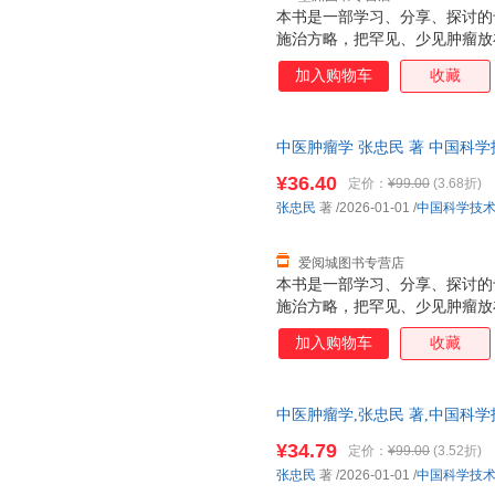
本书是一部学习、分享、探讨的
施治方略，把罕见、少见肿瘤放
只是对医生而言，对患者而言就
加入购物车
收藏
是常见病多发病的防治，医疗服
区分，只求解决病痛的方法，有
贤、大师、大咖致敬的书。
中医肿瘤学 张忠民 著 中国科
85%城市次日达，团购优惠咨询
¥36.40
定价：
¥99.00
(3.68折)
张忠民
著
/2026-01-01
/
中国科学技
爱阅城图书专营店
本书是一部学习、分享、探讨的
施治方略，把罕见、少见肿瘤放
只是对医生而言，对患者而言就
加入购物车
收藏
是常见病多发病的防治，医疗服
区分，只求解决病痛的方法，有
贤、大师、大咖致敬的书。
中医肿瘤学,张忠民 著,中国科
版全新 正规发票 多仓就近发货
¥34.79
定价：
¥99.00
(3.52折)
13284178503
张忠民
著
/2026-01-01
/
中国科学技