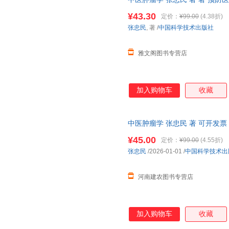
出版社 正版新书，电子发票，
¥43.30
定价：
¥99.00
(4.38折)
机。
张忠民
, 著
/
中国科学技术出版社
雅文阁图书专营店
加入购物车
收藏
中医肿瘤学 张忠民 著 可开发
¥45.00
定价：
¥99.00
(4.55折)
张忠民
/2026-01-01
/
中国科学技术出
河南建农图书专营店
加入购物车
收藏