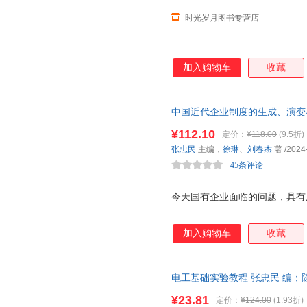
时光岁月图书专营店
加入购物车
收藏
中国近代企业制度的生成、演变
的中国史。
¥112.10
定价：
¥118.00
(9.5折)
张忠民
主编，
徐琳
、
刘春杰
著
/2024
45条评论
今天国有企业面临的问题，具有
加入购物车
收藏
电工基础实验教程 张忠民 编；陈凯；
【速开发票，优质售后，支持7
¥23.81
定价：
¥124.00
(1.93折)