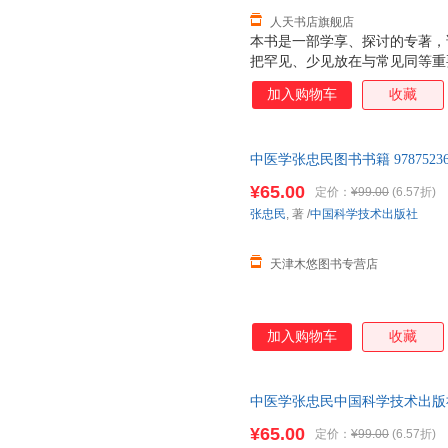
人天书店旗舰店
本书是一部学享、探讨的专著，
把罕见、少见放在与常见同等重
患者而言是不幸，需要救服务的
加入购物车
收藏
求是没有罕见少见与常见多发的
设法解决。这也是一部向先贤、
中医学张忠民图书书籍 978752361
¥65.00
定价：
¥99.00
(6.57折)
张忠民
, 著
/
中国科学技术出版社
天津木悠图书专营店
加入购物车
收藏
中医学张忠民中国科学技术出版社978
¥65.00
定价：
¥99.00
(6.57折)