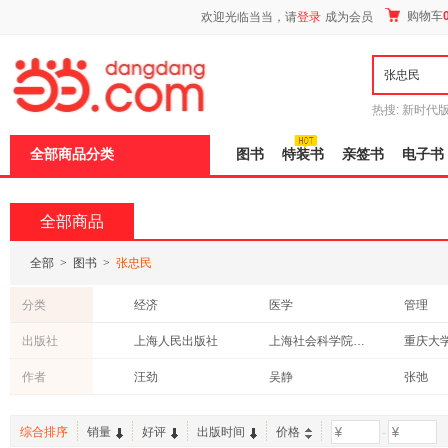
新
购物车
欢迎光临当当，请
登录
成为会员
窗
口
打
开
无
障
热搜:
新时代
碍
有兽焉全集
说
全部商品分类
图书
特装书
亲签书
电子书
明
页
面,
按
全部商品
Ctrl
加
波
全部
>
图书
>
张忠民
浪
键
分类
经济
医学
管理
打
开
历史
青春文学
工业技
出版社
上海人民出版社
上海社会科学院出版社
重庆大
导
保健/养生
成功/励志
社会科
盲
当代中国出版社
上海财经大学出版社
作者
汪劲
吴静
张弛
模
艺术
文化
小说
式
电子工业出版社
中国电力出版社
投资理财
综合排序
销量
好评
出版时间
价格
-