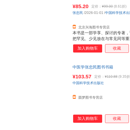
¥85.20
定价：
¥99.00
(8.61折)
张忠民
/2026-01-01
/
中国科学技术出
北京兴海图书专营店
本书是一部学享、探讨的专著，
把罕见、少见放在与常见同等重
患者而言是不幸，需要救服务的
加入购物车
收藏
求是没有罕见少见与常见多发的
设法解决。这也是一部向先贤、
中医学张忠民图书书籍
¥103.57
定价：
¥110.88
(9.35折
中国科学技术出版社
圆梦图书专营店
加入购物车
收藏