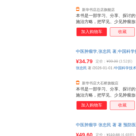
新华书店总店旗舰店
本书是一部学习、分享、探讨的
施治方略，把罕见、少见肿瘤放
只是对医生而言，对患者而言就
加入购物车
收藏
是常见病多发病的防治，医疗服
区分，只求解决病痛的方法，有
贤、大师、大咖致敬的书。
中医肿瘤学,张忠民 著,中国科
新 正规发票 多仓就近发货 85%
¥34.79
定价：
¥99.00
(3.52折)
张忠民
著
/2026-01-01
/
中国科学技
新华书店大石桥旗舰店
本书是一部学习、分享、探讨的
施治方略，把罕见、少见肿瘤放
只是对医生而言，对患者而言就
加入购物车
收藏
是常见病多发病的防治，医疗服
区分，只求解决病痛的方法，有
贤、大师、大咖致敬的书。
中医肿瘤学 张忠民 著 著 预
¥49.60
定价：
¥110.88
(4.48折)