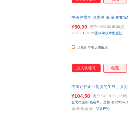
中医肿瘤学 张忠民 著 著 9787
多仓发货 正规发票
¥50.00
定价：
¥99.00
(5.06折)
2026-01-01
/
中国科学技术出版社
辽版新华书店旗舰店
加入购物车
收藏
中国近代企业制度的生成、演变
¥104.50
定价：
¥110.00
(9.5折)
张忠民
主编
杨在军
、
吴静
著
/2024-1
36条评论